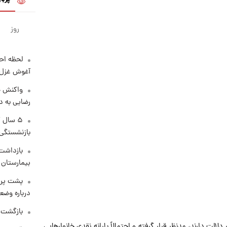
روز
لحظه احس
آغوش غزل 
واکنش خ
رضایی به د
۵ سال 
بازنشستگی
بازداشت 
بیمارستان 
پشت پرد
درباره وض
بازگشت م
دلالت دارند، مدنظر قرار گرفته و احتمالاً یارانه نقدی خانوارهایی