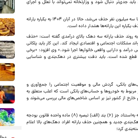
اید جدی‌تر دنبال شود و وزارتخانه نمی‌تواند با تعلل و اجرای
بدین ترتیب ممکن است اگر تا پیش از این هر ماه یارانه یک تا سه میلیون نفر حذف می‌شد، حالا در آبان ۱۴۰۴ به یکباره یارانه
کباره این یارانه‌ها هشدار داده است.
به روند حذف یارانه سه دهک بالای درآمدی گفته است: «حذف
اند مشکلات اجتماعی و اقتصادی ایجاد کند. این کار باید پلکانی
 درآمد و دارایی واقعی خانوارها اجرا شود.» وی افزود: «برخی
ه‌شان قطع شده است. باید دقت بیشتری در دهک‌بندی و شناسایی
ساب‌های بانکی، گردش مالی و موقعیت اجتماعی را جمع‌آوری و
مربوط به خودروها و حساب‌های بانکی است که اغلب متعلق به
خارج از کشور نیز بر اساس شاخص‌های مالی بررسی می‌شوند و
هیئت وزیران در دولت چهاردهم با توجه به آئین‌نامه اجرایی که به‌استناد جز (۶) بند (الف) تبصره (۸) ماده واحده قانون بودجه
دهک‌بندی جدید و همچنین حذف یارانه افراد دهک‌های بالا اعلام
پربا