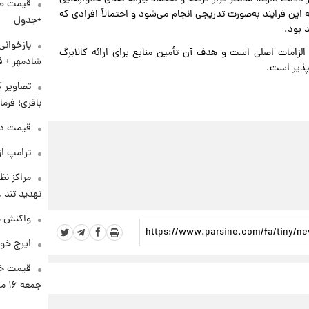
. البته این فرایند به‌صورت تدریجی انجام می‌شود و احتمالاً افرادی که
+جدول
 بود.
بازخوان
درآمدها، طبق قانون بودجه سال ۱۴۰۴، یکی از الزامات اصلی است و هدف آن تأمین منابع برای ارائه کالابرگ
شادمهر + ف
پذیر است.
تصاویر ک
باقری؛ فرم
قیمت دلار د
ترامپ از
مراکز نظ
تهدید تند
واکنش هم
ایرج خو
قیمت خو
جمعه ۱۶ مرداد منتشر شد