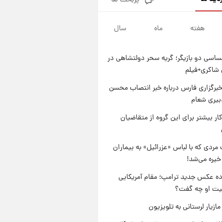
پربحث ها
شماره پیراهن خریدهای جدید
پرسپولیس اعلام شد؛ تیکدری،
محبی و سرگیف با اعداد ویژه
هفته
ماه
سال
۱ روز پیش
جزئیات فعال‌سازی «کیف پول
ایران» اعلام شد+فیلم
اسی دو بازیگر؛ گریه سحر دولتشاهی در
۱ روز پیش
شاکری+فیلم
تغییر تند قیمت محصولات
ایران‌خودرو و سایپا امروز پنجشنبه
برگزاری فارس درباره خبر انتصاب محسن
۱۵ مرداد ۱۴۰۵ +جدول
بیری شعام
۱ روز پیش
قیمت طلا و سکه امروز پنجشنبه
کار بیشتر برای این گروه از متقاضیان
۱۵ مرداد ۱۴۰۵
مردی که با لباس «عزرائیل» به بیماران
خیره می‌شد!
ه عکس جدید ترامپ؛ مقام آمریکایی
عیت او چه گفت؟
ازیار لرستانی به تلویزیون