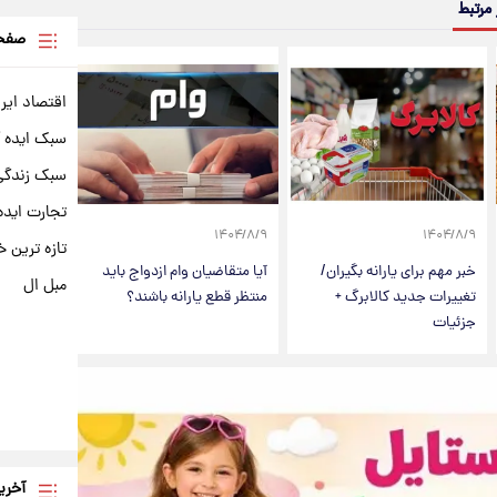
 مرتبط
صفحه
اقتصاد ایر
سبک ایده 
سبک زندگی 
تجارت ایده
۱۴۰۴/۸/۹
۱۴۰۴/۸/۹
تازه ترین خ
خبر مهم برای یارانه بگیران/
آیا متقاضیان وام ازدواج باید
مبل ال
تغییرات جدید کالابرگ +
منتظر قطع یارانه باشند؟
جزئیات
آخری