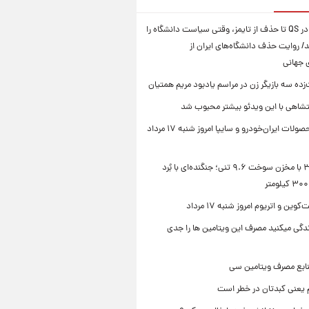
از سقوط در QS تا حذف از تایمز، وقتی سیاست دانشگاه را
د/ روایت حذف دانشگاه‌های ایران از
ی جهانی
زده سه بازیگر زن در مراسم یادبود مریم همتیان
شاهی با این ویدئو بیشتر محبوب شد
قیمت محصولات ایران‌خودرو و سایپا امروز شنبه ۱۷ مرداد
سوخو-۳۰ با مخزن سوخت ۹.۶ تنی؛ جنگنده‌ای با بُرد
ین و اتریوم امروز شنبه ۱۷ مرداد
زندگی میکنید مصرف این ویتامین ها را جدی
نابع مصرف ویتامین سی
م یعنی کبدتان در خطر است