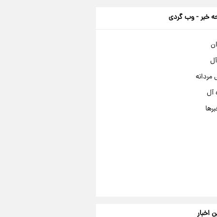
 خبر - وب گردی
ان
آل
مردانه
 آل
برها
ن اخبار