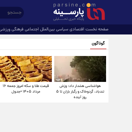
صفحه نخست
اقتصادی
سیاسی
بین‌الملل
اجتماعی
فرهنگی
ورزشی
گوناگون
هواشناسی هشدار داد: وزش
قیمت طلا و سکه امروز جمعه ۱۶
تندباد، گردوخاک و رگبار باران تا ۵
مرداد ۱۴۰۵ +جدول
روز آینده