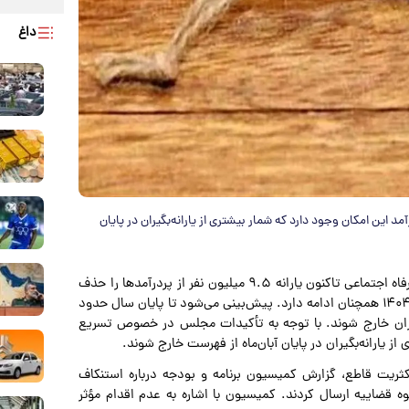
داغ
این امکان وجود دارد که شمار بیشتری از یارانه‌بگیران در پایان
به گزارش پارسینه به نقل از اقتصادآنلاین، وزارت تعاون، کار و رفاه اجتماعی تاکنون یارانه ۹.۵ میلیون نفر از پردرآمدها را حذف
کرده است و روند حذف یارانه افراد پردرآمد طبق قانون بودجه ۱۴۰۴ همچنان ادامه دارد. پیش‌بینی می‌شود تا پایان سال حدود
بگیران خارج شوند. با توجه به تأکیدات مجلس در خصوص تسریع
ز یارانه‌بگیران در پایان آبان‌ماه از فهرست خارج شوند.
ن مجلس شورای اسلامی در جلسه ۲۲ مهر ۱۴۰۴ با اکثریت قاطع، گزارش کمیسیون برنامه و بودجه درباره استنکاف
ره (۱۳) قانون بودجه را به قوه قضاییه ارسال کردند. کمیسیون با اشاره به عدم اقدام مؤثر