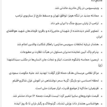
قاسم‌زاده
وینیسیوس در رئال مادرید ماندنی شد
معادله جدید در تنگه هرمز؛ توافق تهران و مسقط خارج از سناریوی ترامپ
ترامپ از پایان سریع جنگ با ایران خبر داد
تصاویر کمتر دیده‌شده از شهیدان حاجی‌زاده و باقری؛ فرماندهان شهید هوافضای
ایران
هشدار درباره تخلفات سرویس مدارس؛ راهکار شکایت والدین اعلام شد
پدرام پاک آیین نماینده مدیران مسئول در هیأت نظارت بر مطبوعات
اربعین؛ حماسه باشکوه خدمت، ایثار و نجات جان انسان‌ها در مکتب سیدالشهدا
(ع)
مراکز نظامی عربستان هدف حمله قرار گرفت؛ تهدید تند علیه حکومت سعودی
لحظه احساسی دو بازیگر؛ گریه سحر دولتشاهی در آغوش غزل شاکری+فیلم
ظریفیان: مذاکره از موضع قدرت، ابزار صیانت ملی است
قیمت خودروهای سایپا تغییر کرد؛ لیست قیمت جمعه ۱۶ مرداد منتشر شد
هواشناسی هشدار داد: وزش تندباد، گردوخاک و رگبار باران تا ۵ روز آینده