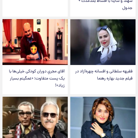
سهند و ساینا با اقساط بلندمدت +
جدول
فقیهه سلطانی و افسانه چهره‌آزاد در
آقای مجریِ دوران کودکی خیلی‌ها با
فیلم جدید بهاره رهنما
یک پست متفاوت؛ «غمگینم بسیار
زیاد»!