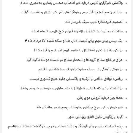
واکنش خبرگزاری فارس درباره خبر انتصاب محسن رضایی به دبیری شعام
عابدینی: سپاه با پدافند بومی هواگردهای آمریکا را شکار و غنیمت گرفت
تصمیم غیرمنتظره دیپ‌سیک خبرساز شد
جزئیات محدودیت تردد در آزادراه تهران کرج قزوین تا ماه آینده
یک پیش ‌بینی مهم برای قیمت دلار، طلا و سکه شنبه ۱۷ مرداد ۱۴۰۵
بازیکن به درد نخور استقلال با مقصد اروپا این تیم را ترک کرد!
عراق بر خلع سلاح گروه‌ها و انحصار سلاح در دست دولت تاکید کرد
بازخوانی آهنگی در وصف حضرت زهرا توسط شادمهر + فیلم
ریاض: توافق دفاعی با ترکیه و پاکستان علیه هیچ کشوری نیست
بازداشت مردی که با لباس «عزرائیل» به بیماران بیمارستان خیره می‌شد!
همه چیز درباره فروش موی زنان
خبر خوش برای سرخ پوشان بیفوما در پرسپولیس ماندنی شد
گربه بازیگوش دلیل قطع برق این شهر
پیام تسلیت معاون وزیر فرهنگ و ارشاد اسلامی در پی درگذشت استاد ابوالقاسم