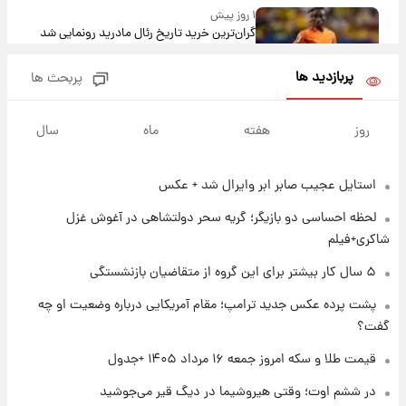
۱ روز پیش
گران‌ترین خرید تاریخ رئال مادرید رونمایی شد
پربازدید ها
پربحث ها
۱ روز پیش
پیش‌بینی بارش‌های گسترده با ورود ال‌نینو؛ کدام
روز
هفته
ماه
سال
روزها پربارش‌تر خواهند بود؟
استایل عجیب صابر ابر وایرال شد + عکس
۱ روز پیش
شماره پیراهن خریدهای جدید پرسپولیس اعلام
لحظه احساسی دو بازیگر؛ گریه سحر دولتشاهی در آغوش غزل
شد؛ تیکدری، محبی و سرگیف با اعداد ویژه
شاکری+فیلم
۱ روز پیش
۵ سال کار بیشتر برای این گروه از متقاضیان بازنشستگی
جزئیات فعال‌سازی «کیف پول ایران» اعلام
پشت پرده عکس جدید ترامپ؛ مقام آمریکایی درباره وضعیت او چه
شد+فیلم
گفت؟
۱ روز پیش
قیمت طلا و سکه امروز جمعه ۱۶ مرداد ۱۴۰۵ +جدول
تغییر تند قیمت محصولات ایران‌خودرو و سایپا
امروز پنجشنبه ۱۵ مرداد ۱۴۰۵ +جدول
در ششم اوت؛ وقتی هیروشیما در دیگ قیر می‌جوشید