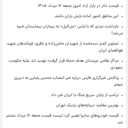
قیمت دلار در بازار آزاد امروز جمعه ۱۶ مرداد ۱۴۰۵
۱ روز پیش
این مناطق کشور آماده بارش باران باشند
قیمت طلا و سکه امروز پنجشنبه ۱۵ مرداد ۱۴۰۵
بازداشت مردی که با لباس «عزرائیل» به بیماران بیمارستان خیره
می‌شد!
۱ روز پیش
شارژ جدید کالابرگ برای سه دهک؛ جزئیات اعلام
تصاویر کمتر دیده‌شده از شهیدان حاجی‌زاده و باقری؛ فرماندهان شهید
شد
هوافضای ایران
مراکز نظامی عربستان هدف حمله قرار گرفت؛ تهدید تند علیه حکومت
سعودی
واکنش خبرگزاری فارس درباره خبر انتصاب محسن رضایی به دبیری
شعام
ترامپ از پایان سریع جنگ با ایران خبر داد
بهترین مقاصد دریاچه‌های نزدیک تهران
قیمت خودروهای سایپا تغییر کرد؛ لیست قیمت جمعه ۱۶ مرداد منتشر
شد