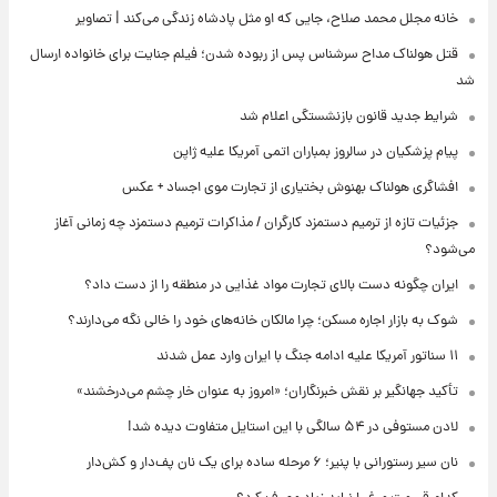
خانه مجلل محمد صلاح، جایی که او مثل پادشاه زندگی می‌کند | تصاویر
قتل هولناک مداح سرشناس پس از ربوده شدن؛ فیلم جنایت برای خانواده ارسال
شد
شرایط جدید قانون بازنشستگی اعلام شد
پیام پزشکیان در سالروز بمباران اتمی آمریکا علیه ژاپن
افشاگری هولناک بهنوش بختیاری از تجارت موی اجساد + عکس
جزئیات تازه از ترمیم دستمزد کارگران / مذاکرات ترمیم دستمزد چه زمانی آغاز
می‌شود؟
ایران چگونه دست بالای تجارت مواد غذایی در منطقه را از دست داد؟
شوک به بازار اجاره مسکن؛ چرا مالکان خانه‌های خود را خالی نگه می‌دارند؟
۱۱ سناتور آمریکا علیه ادامه جنگ با ایران وارد عمل شدند
تأکید جهانگیر بر نقش خبرنگاران؛ «امروز به عنوان خار چشم می‌درخشند»
لادن مستوفی در ۵۴ سالگی با این استایل متفاوت دیده شد!
نان سیر رستورانی با پنیر؛ ۶ مرحله ساده برای یک نان پف‌دار و کش‌دار