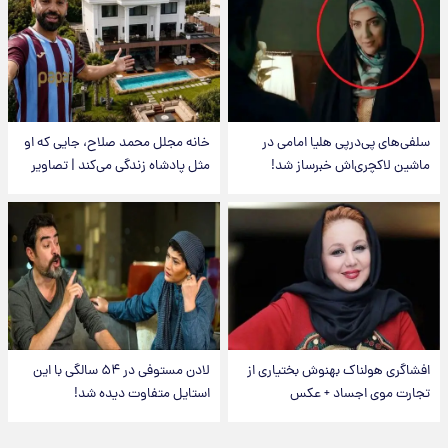
سلفی‌های پی‌درپی هلیا امامی در
خانه مجلل محمد صلاح، جایی که او
ماشین لاکچری‌اش خبرساز شد!
مثل پادشاه زندگی می‌کند | تصاویر
افشاگری هولناک بهنوش بختیاری از
لادن مستوفی در ۵۴ سالگی با این
تجارت موی اجساد + عکس
استایل متفاوت دیده شد!