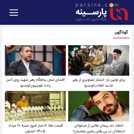
گوناگون
برای اولین بار؛ انتشار تصاویری از رهبر
افشای محل پناهگاه‌ رهبر شهید روی آنتن
جدید انقلاب/ویدیو
زنده تلویزیون/ویدیو
انتقاد تند پیمان طالبی از مسئولان
قیمت طلا ۱۸عیار امروز شنبه ۱۷ مرداد
استقلال در پی رفتن رامین رضاییان+
۱۴۰۵ +جدول