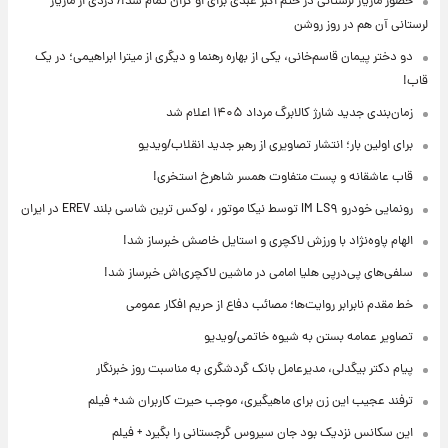
حضور مازیار لرستانی در ختم اکبر عبدی برای او گران تمام شد!/ دزدی از مازیار
لرستانی آن هم در روز روشن
دو دختر پیمان قاسم‌خانی، یکی از بهاره رهنما و دیگری از میترا ابراهیمی؛ در یک
قاب!
زمان‌بندی جدید شارژ کالابرگ مرداد ۱۴۰۵ اعلام شد
برای اولین بار؛ انتشار تصاویری از رهبر جدید انقلاب/ویدیو
قاب عاشقانه و پست متفاوت همسر شاهرخ استخری!
رونمایی خودرو IM LS۹ توسط نیکا موتور ، لوکس ترین شاسی بلند EREV در ایران
الهام پاوه‌نژاد با ورزش لاکچری و استایل خاصش خبرساز شد!
سلفی‌های پی‌درپی هلیا امامی در ماشین لاکچری‌اش خبرساز شد!
خط مقدم نابرابر روایت‌ها؛ مصائب دفاع از حریم افکار عمومی
تصاویر عمامه بستن به شیوه خاتمی/ویدیو
پیام دکتر بیگدلی، مدیرعامل بانک گردشگری به مناسبت روز خبرنگار
ترفند عجیب این زن برای ماهیگیری، موجب حیرت کاربران شد+ فیلم
این سکانس نزدیک بود جان سیروس گرجستانی را بگیرد + فیلم