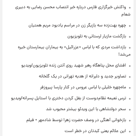
+جدول
واکنش خبرگزاری فارس درباره خبر انتصاب محسن رضایی به دبیری
شعام
۶ ساعت پیش
قیمت محصولات ایران‌خودرو و سایپا امروز شنبه
چهره بهت‌زده سه بازیگر زن در مراسم یادبود مریم همتیان
۱۷ مرداد ۱۴۰۵
بازگشت مازیار لرستانی به تلویزیون
۲۰ ساعت پیش
بازداشت مردی که با لباس «عزرائیل» به بیماران بیمارستان خیره
یک پیش ‌بینی مهم برای قیمت دلار، طلا و سکه
می‌شد!
شنبه ۱۷ مرداد ۱۴۰۵
افشای محل پناهگاه‌ رهبر شهید روی آنتن زنده تلویزیون/ویدیو
۲۰ ساعت پیش
تصاویر جدید و دلبرانه از هدیه تهرانی در یک گلخانه
بازیکن به درد نخور استقلال با مقصد اروپا این
تیم را ترک کرد!
ماه‌چهره خلیلی با لباس عروس در کنار پارسا پیروزفر
ترس نعیمه نظام‌دوست از بغل کردن دختری با استایل پسرانه/ویدیو
۱ روز پیش
تصاویر کمتر دیده‌شده از شهیدان حاجی‌زاده و
سحر دولتشاهی با این ویدئو بیشتر محبوب شد
باقری؛ فرماندهان شهید هوافضای ایران
بازخوانی آهنگی در وصف حضرت زهرا توسط شادمهر + فیلم
این علائم یعنی کبدتان در خطر است