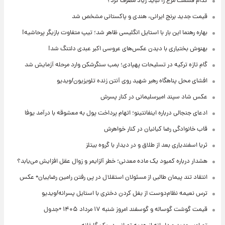
کدام قسمت مرغ را نباید زیاد مصرف کرد؟
قیمت جدید برنج ایرانی، هندی و پاکستانی مشخص شد
بهاره رهنما این بار با استایل انگلیسی ظاهر شد؛ تیپ متفاوت بازیگر پرحاشیه!
بهنوش بختیاری با دیدن عکس‌های عروسی اکبر عبدی دلتنگ شد!
گام تازه ترکیه در تسلیحات پهپادی؛ بمب سنگرشکن وارد مرحله آزمایش شد
افشای محل پناهگاه‌ رهبر شهید روی آنتن زنده تلویزیون/ویدیو
عکس شاد سپند امیرسلیمانی در کنار پسرش
ادعای جنجالی درباره اینفانتینو؛ اتهام پرداخت پول به معشوقه با درآمد یوفا
قاب خانوادگی رضا کیانیان در کنار خواهرش
ثریا اسفندیاری بعد از طلاق و در دیدار با گروه بیتلز
هشدار درباره کمبود یک ماده معدنی؛ خطر آلزایمر و زوال عقل افزایش می‌یابد؟
انتقاد تند پیمان طالبی از مسئولان استقلال در پی رفتن رامین رضاییان+ عکس
ترس نعیمه نظام‌دوست از بغل کردن دختری با استایل پسرانه/ویدیو
قیمت گوشت گوساله و گوسفند امروز شنبه ۱۷ مرداد ۱۴۰۵ +جدول