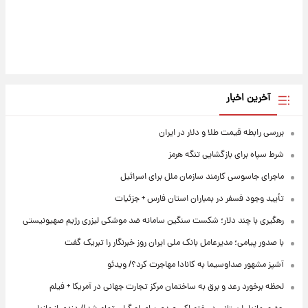
آخرین اخبار
بررسی رابطه قیمت طلا و دلار در ایران
شرط سپاه برای بازگشایی تنگه هرمز
ماجرای جاسوسی کارمند سازمان ملل برای اسرائیل
تأیید وجود فسفر در بمباران استان فارس + جزئیات
رهگیری با چند دلار؛ شکست سنگین سامانه ضد موشکی لیزری رژیم صهیونیستی
با صدور پیامی؛ مدیرعامل بانک ملی ایران روز خبرنگار را تبریک گفت
آشپز مشهور صداوسیما به کانادا مهاجرت کرد؟/ ویدئو
لحظه برخورد رعد و برق به ساختمان مرکز تجارت جهانی در آمریکا + فیلم