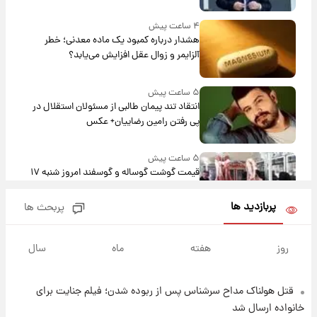
۴ ساعت پیش
هشدار درباره کمبود یک ماده معدنی؛ خطر
آلزایمر و زوال عقل افزایش می‌یابد؟
۵ ساعت پیش
انتقاد تند پیمان طالبی از مسئولان استقلال در
پی رفتن رامین رضاییان+ عکس
۵ ساعت پیش
قیمت گوشت گوساله و گوسفند امروز شنبه ۱۷
مرداد ۱۴۰۵ +جدول
پربازدید ها
پربحث ها
۵ ساعت پیش
با قدرتمندترین و بادوام ترین تانک جهان آشنا
روز
هفته
ماه
سال
شوید+ فیلم
قتل هولناک مداح سرشناس پس از ربوده شدن؛ فیلم جنایت برای
۶ ساعت پیش
قیمت طلا ۱۸عیار امروز شنبه ۱۷ مرداد ۱۴۰۵
خانواده ارسال شد