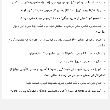
پست احساسی و غم انگیز سوسن پرور برای زنده یاد ماهچهره خلیلی+ عکس
جواد نکونام وارد تبریز شد؛ آغاز رسمی کار سرمربی جدید تراکتور+فیلم
تصمیم دولت برای نوسازی ناوگان؛ ۴۰۰۰ اتوبوس نو به کشور می‌آید
جدیدترین عکس نیکی کریمی با استایل تازه در باشگاه؛ چه خبر از این بانوی
جذاب؟
جنجال جراحی زیبایی ۴۰ میلیارد تومانی خواننده زن | چهره او چه تغییری کرد؟ |
عکس
روایت رسانه انگلیسی از خطرناک ترین سناریو جنگ علیه ایران
ادای احترام ویژه دی‌پل به پدر مسی!
شهباز حسن‌پور: گروه مالی گردشگری با سرمایه‌گذاری در کرمان، الگویی موفق از
نقش‌آفرینی بخش خصوصی در توسعه استان است
هدی زین‌العابدین با یک عکس هنری متفاوت دوباره خبرساز شد!
آتش‌سوزی در لوناپارک شیراز؛ آخرین وضعیت خزندگان خطرناک پس از حادثه