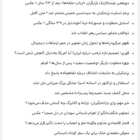
دورهمی نوستالژیک بازیگران «ارباب حلقه‌ها» بعد از ۲۳ سال + عکس
پیام تسلیت پزشکیان به سیدحسن خمینی منتشر شد + متن کامل
استایل متفاوت و جسورانه تینا آخوندتبار در ۳۹ سالگی + عکس
ذوالقدر مشاور سیاسی رهبر انقلاب شد
ظهور میکرودراماها و تحول زبان تصویر در عصر ارتباطات دیجیتال
فوری؛ تصمیم تازه ترامپ درباره ایران/ آیا آمریکا به‌دنبال کاهش تنش است؟
چهره متفاوت بازیگر «وضعیت سفید» پس از سال‌ها + فیلم
پزشکیان به شایعات اختلاف درباره تفاهم‌نامه پاسخ داد
استقلال و تراکتور در آستانه آسیا؛ مشکل بزرگ میزبانی حل نشد
محل کشف جسد حمیدرضا رجب‌زاده مشخص شد
خبر مهم برای یارانه‌بگیران؛ یارانه و کالابرگ چه کسانی حذف می‌شود؟
تصاویر شگفت‌انگیز از اهرام باستانی سودان در دل صحرا + عکس
فشار اقتصادی مداوم چگونه مغز و اعصاب را تحت تأثیر قرار می‌دهد؟
معرفی مقصدی خنک برای یک سفر کوتاه تابستانی