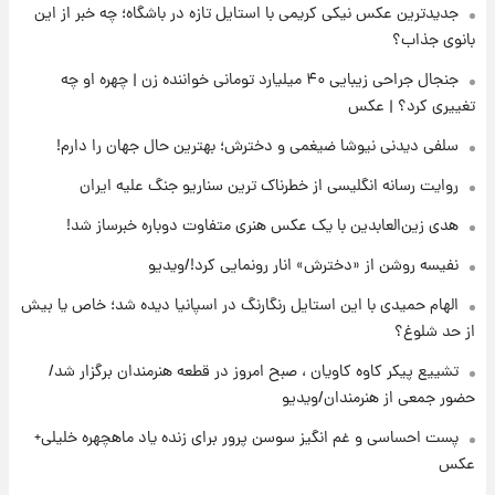
جدیدترین عکس نیکی کریمی با استایل تازه در باشگاه؛ چه خبر از این
۱۴ ساعت پیش
پست جدید محسن رضایی در شورای عالی امنیت
بانوی جذاب؟
ملی
جنجال جراحی زیبایی ۴۰ میلیارد تومانی خواننده زن | چهره او چه
تغییری کرد؟ | عکس
۱۸ ساعت پیش
آتش‌سوزی در لوناپارک شیراز؛ آخرین وضعیت
سلفی دیدنی نیوشا ضیغمی و دخترش؛ بهترین حال جهان را دارم!
خزندگان خطرناک پس از حادثه
روایت رسانه انگلیسی از خطرناک ترین سناریو جنگ علیه ایران
۱۹ ساعت پیش
هدی زین‌العابدین با یک عکس هنری متفاوت دوباره خبرساز شد!
خواستگار ۵۰ساله شاهدخت لئونور بازداشت شد
نفیسه روشن از «دخترش» انار رونمایی کرد!/ویدیو
الهام حمیدی با این استایل رنگارنگ در اسپانیا دیده شد؛ خاص یا بیش
۱۹ ساعت پیش
از حد شلوغ؟
نخستین تصویر لیونل مسی بعد از مرگ
پدر+عکس و فیلم
تشییع پیکر کاوه کاویان ، صبح امروز در قطعه هنرمندان برگزار شد/
حضور جمعی از هنرمندان/ویدیو
۲۰ ساعت پیش
پست احساسی و غم انگیز سوسن پرور برای زنده یاد ماهچهره خلیلی+
استوری مرموز محمدحسین میثاقی با موی
عکس
بازکات