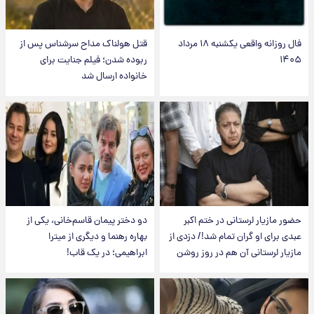
فال روزانه واقعی یکشنبه ۱۸ مرداد
قتل هولناک مداح سرشناس پس از
۱۴۰۵
ربوده شدن؛ فیلم جنایت برای
خانواده ارسال شد
حضور مازیار لرستانی در ختم اکبر
دو دختر پیمان قاسم‌خانی، یکی از
عبدی برای او گران تمام شد!/ دزدی از
بهاره رهنما و دیگری از میترا
مازیار لرستانی آن هم در روز روشن
ابراهیمی؛ در یک قاب!