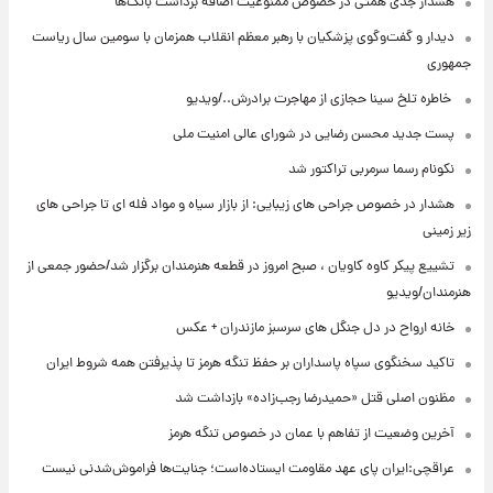
هشدار جدی همتی در خصوص ممنوعیت اضافه ‌برداشت بانک‌ها
دیدار و گفت‌وگوی پزشکیان با رهبر معظم انقلاب همزمان با سومین سال ریاست
جمهوری
⁨ خاطره تلخ سینا حجازی از مهاجرت برادرش../ویدیو
پست جدید محسن رضایی در شورای عالی امنیت ملی
نکونام رسما سرمربی تراکتور شد
هشدار در خصوص جراحی های زیبایی: از بازار سیاه و مواد فله ای تا جراحی های
زیر زمینی
تشییع پیکر کاوه کاویان ، صبح امروز در قطعه هنرمندان برگزار شد/حضور جمعی از
هنرمندان/ویدیو
خانه ارواح در دل جنگل های سرسبز مازندران + عکس
تاکید سخنگوی سپاه پاسداران بر حفظ تنگه هرمز تا پذیرفتن همه شروط ایران
مظنون اصلی قتل «حمیدرضا رجب‌زاده» بازداشت شد
آخرین وضعیت از تفاهم با عمان در خصوص تنگه هرمز
عراقچی:ایران پای عهد مقاومت ایستاده‌است؛ جنایت‌ها فراموش‌شدنی نیست