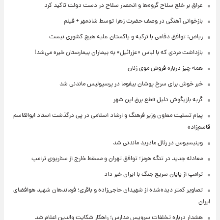
عراق بر خلع سلاح گروه‌ها و انحصار سلاح در دست دولت تاکید کرد
بازخوانی آهنگی در وصف حضرت زهرا توسط شادمهر + فیلم
ریاض: توافق دفاعی با ترکیه و پاکستان علیه هیچ کشوری نیست
بازداشت مردی که با لباس «عزرائیل» به بیماران بیمارستان خیره می‌شد!
همه چیز درباره فروش موی زنان
خبر خوش برای سرخ پوشان بیفوما در پرسپولیس ماندنی شد
گربه بازیگوش دلیل قطع برق این شهر
پیام تسلیت معاون وزیر فرهنگ و ارشاد اسلامی در پی درگذشت استاد ابوالقاسم
قاسم‌زاده
وینیسیوس در رئال مادرید ماندنی شد
معادله جدید در تنگه هرمز؛ توافق تهران و مسقط خارج از سناریوی ترامپ
ترامپ از پایان سریع جنگ با ایران خبر داد
تصاویر کمتر دیده‌شده از شهیدان حاجی‌زاده و باقری؛ فرماندهان شهید هوافضای
ایران
هشدار درباره تخلفات سرویس مدارس؛ راهکار شکایت والدین اعلام شد