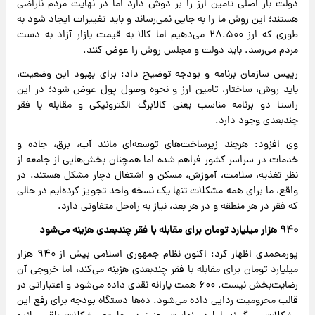
دولت بار اصلی تأمین ارز را بر دوش دارد اما در نهایت مردم ناراضی
هستند؛ این روش ما را به جایی نمی‌رساند و باید تغییرات ایجاد شود به
طوری که ارز ۲۸.۵۰۰ می‌دهیم اما کالا به قیمت بازار آزاد به دست
مردم می‌رسد. باید دولت و مجلس روش را عوض کنند.
رییس سازمان برنامه و بودجه توضیح داد: برای بهبود این وضعیت،
باید روش، ساختار، تامین ارز و نحوه وصول پول عوض شود؛ در این
راستا دو برنامه مناسب یعنی کالابرگ الکترونیکی و مقابله با فقر
چندبعدی وجود دارد.
وی افزود: هرچند زیرساخت‌های توسعه‌ای مانند آب، برق، جاده و
خدمات در سراسر کشور فراهم شده اما همچنان بخش‌هایی از جامعه از
نظر تغذیه، سلامت، آموزش، مسکن و اشتغال دچار مشکل هستند. در
واقع، ما برای همه مشکلات تنها یک نسخه واحد تجویز کرده‌ایم در حالی
که فقر در هر منطقه و در هر بعد، نیاز به راه‌حل متفاوتی دارد.
۹۴۰ هزار میلیارد تومان برای مقابله با فقر چندبعدی هزینه می‌شود
پورمحمدی اظهار کرد: اکنون نظام جمهوری اسلامی بیش از ۹۴۰ هزار
میلیارد تومان برای مقابله با فقر چندبعدی هزینه می‌کند، اما خروجی آن
رضایت‌بخش نیست. ۶۰۰ همت یارانه نقدی داده می‌شود و اعتباراتی در
قالب محرومیت ردایی داده می‌شود. ده‌ها دستگاه بودجه برای رفع این