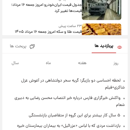
جدول قیمت ایران‌خودرو امروز جمعه ۱۶ مرداد؛
قیمت‌ها تغییر کرد
۲۳ ساعت پیش
قیمت طلا و سکه امروز جمعه ۱۶ مرداد ۱۴۰۵
+جدول
پربازدید ها
پربحث ها
۱ روز پیش
پشت پرده عکس جدید ترامپ؛ مقام آمریکایی
روز
هفته
ماه
سال
درباره وضعیت او چه گفت؟
لحظه احساسی دو بازیگر؛ گریه سحر دولتشاهی در آغوش غزل
۱ روز پیش
یک پیش‌بینی مهم از آینده بازار طلا
شاکری+فیلم
واکنش خبرگزاری فارس درباره خبر انتصاب محسن رضایی به دبیری
شعام
۱ روز پیش
گران‌ترین خرید تاریخ رئال مادرید رونمایی شد
۵ سال کار بیشتر برای این گروه از متقاضیان بازنشستگی
بازداشت مردی که با لباس «عزرائیل» به بیماران بیمارستان خیره