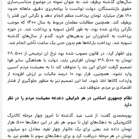
سال‌های گذشته برطرف شد. به عنوان نمونه در موضوع متناسب‌سازی
حقوق بازنشستگان، دولت توانست با برنامه‌ریزی دقیق، ماهانه حدود
۱۸۰ هزار میلیارد تومان پرداخت منظم انجام دهد و نگرانی این قشر را
برطرف کند. همچنین مطالبات معلمان مربوط به سال ۱۴۰۰ که موجب
نگرانی زیادی شده بود، به طور کامل تسویه و پرداخت شد. در حوزه
پرداخت به کشاورزان نیز بدهی‌های خرید گندم از سال‌های گذشته
تسویه شد. پرداخت یارانه‌ها هم بدون حتی یک ساعت تأخیر انجام شد.
وی اظهار کرد: در قانون مصوب شده بود نرخ ارز ترجیحی از ۲۸.۵۰۰
تومان به ۳۸.۵۰۰ تومان افزایش یابد، دولت با هماهنگی سایر قوا
تصمیم گرفت اجرای این بند را متوقف کند تا به معیشت مردم آسیبی
وارد نشود. همچنین، قرار بود ۱۰ درصد مالیات بر ارزش افزوده از
واردات کالاها اخذ شود، اما این تصمیم نیز به منظور جلوگیری از فشار
اقتصادی بر مردم، متوقف شد.
نظام جمهوری اسلامی در هر شرایطی دغدغه معیشت مردم را در نظر
دارد
پورمحمدی گفت: از شب عید گذشته تا امروز چهار مرحله کالابرگ
الکترونیکی به دهک‌های اول تا سوم، هر نفر در این دهک‌ها ۵۰۰ هزار
تومان داده شد یعنی برای یک خانوار چهار نفره، معادل دو میلیون
تومان در هر مرحله دریافت کرد و برای دهک‌های سوم تا هفتم نیز، به