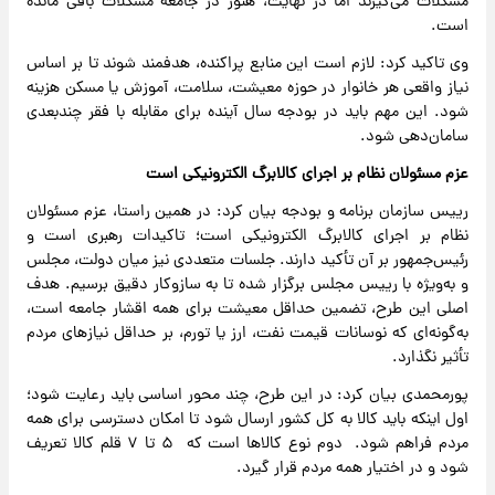
مشکلات می‌گیرند اما در نهایت، هنوز در جامعه مشکلات باقی مانده
است.
وی تاکید کرد: لازم است این منابع پراکنده، هدفمند شوند تا بر اساس
نیاز واقعی هر خانوار در حوزه معیشت، سلامت، آموزش یا مسکن هزینه
شود. این مهم باید در بودجه سال آینده برای مقابله با فقر چندبعدی
سامان‌دهی شود.
عزم مسئولان نظام بر اجرای کالابرگ الکترونیکی است
رییس سازمان برنامه و بودجه بیان کرد: در همین راستا، عزم مسئولان
نظام بر اجرای کالابرگ الکترونیکی است؛ تاکیدات رهبری است و
رئیس‌جمهور بر آن تأکید دارند. جلسات متعددی نیز میان دولت، مجلس
و به‌ویژه با رییس مجلس برگزار شده تا به سازوکار دقیق برسیم. هدف
اصلی این طرح، تضمین حداقل معیشت برای همه اقشار جامعه است،
به‌گونه‌ای که نوسانات قیمت نفت، ارز یا تورم، بر حداقل نیازهای مردم
تأثیر نگذارد.
پورمحمدی بیان کرد: در این طرح، چند محور اساسی باید رعایت شود؛
اول اینکه باید کالا به کل کشور ارسال شود تا امکان دسترسی برای همه
مردم فراهم شود. دوم نوع کالاها است که ۵ تا ۷ قلم کالا تعریف
شود و در اختیار همه مردم قرار گیرد.