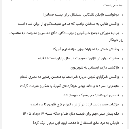
اجتماعی است
درخواست بازیکن لالیگایی استقلال برای پست حساس!
واکنش بقایی به سخنان ترامپ که مدعی غنیمت‌گیری از ایران شده است
بیانیه دبیرکل مجمع خبرنگاران و نویسندگان دفاع مقدس و مقاومت به مناسبت
روز خبرنگار
واکنش همتی به اظهارات وزیر خزانه‌داری آمریکا
سفارت ایران در کازان: ماموریت در حال پایان است! + فیلم
بازگشت مازیار لرستانی به تلویزیون
واکنش خبرگزاری فارس درباره خبر انتصاب محسن رضایی به دبیری شعام
عابدینی: سپاه با پدافند بومی هواگردهای آمریکا را شکار و غنیمت گرفت
تصمیم غیرمنتظره دیپ‌سیک خبرساز شد
جزئیات محدودیت تردد در آزادراه تهران کرج قزوین تا ماه آینده
یک پیش ‌بینی مهم برای قیمت دلار، طلا و سکه شنبه ۱۷ مرداد ۱۴۰۵
بازیکن به درد نخور استقلال با مقصد اروپا این تیم را ترک کرد!