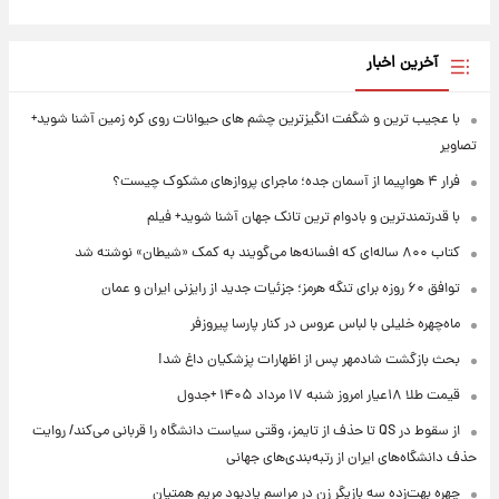
آخرین اخبار
با عجیب ترین و شگفت انگیزترین چشم های حیوانات روی کره زمین آشنا شوید+
تصاویر
فرار ۴ هواپیما از آسمان جده؛ ماجرای پروازهای مشکوک چیست؟
با قدرتمندترین و بادوام ترین تانک جهان آشنا شوید+ فیلم
کتاب ۸۰۰ ساله‌ای که افسانه‌ها می‌گویند به کمک «شیطان» نوشته شد
توافق ۶۰ روزه برای تنگه هرمز؛ جزئیات جدید از رایزنی ایران و عمان
ماه‌چهره خلیلی با لباس عروس در کنار پارسا پیروزفر
بحث بازگشت شادمهر پس از اظهارات پزشکیان داغ شد!
قیمت طلا ۱۸عیار امروز شنبه ۱۷ مرداد ۱۴۰۵ +جدول
از سقوط در QS تا حذف از تایمز، وقتی سیاست دانشگاه را قربانی می‌کند/ روایت
حذف دانشگاه‌های ایران از رتبه‌بندی‌های جهانی
چهره بهت‌زده سه بازیگر زن در مراسم یادبود مریم همتیان