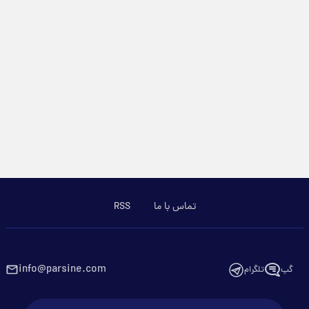
تماس با ما
RSS
info@parsine.com
گپ
تلگرام