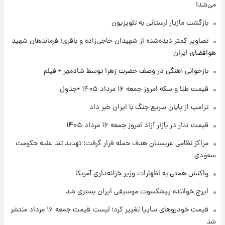
می‌شد!
۱ روز پیش
پیش‌بینی بارش‌های گسترده با ورود ال‌نینو؛ کدام
بازگشت مازیار لرستانی به تلویزیون
روزها پربارش‌تر خواهند بود؟
تصاویر کمتر دیده‌شده از شهیدان حاجی‌زاده و باقری؛ فرماندهان شهید
هوافضای ایران
۱ روز پیش
شماره پیراهن خریدهای جدید پرسپولیس اعلام
بازخوانی آهنگی در وصف حضرت زهرا توسط شادمهر + فیلم
شد؛ تیکدری، محبی و سرگیف با اعداد ویژه
قیمت طلا و سکه امروز جمعه ۱۶ مرداد ۱۴۰۵ +جدول
۱ روز پیش
ترامپ از پایان سریع جنگ با ایران خبر داد
جزئیات فعال‌سازی «کیف پول ایران» اعلام
شد+فیلم
قیمت دلار در بازار آزاد امروز جمعه ۱۶ مرداد ۱۴۰۵
مراکز نظامی عربستان هدف حمله قرار گرفت؛ تهدید تند علیه حکومت
سعودی
واکنش همتی به اظهارات وزیر خزانه‌داری آمریکا
ایرج خواننده پیشکسوت موسیقی ایران بستری شد
قیمت خودروهای سایپا تغییر کرد؛ لیست قیمت جمعه ۱۶ مرداد منتشر
شد