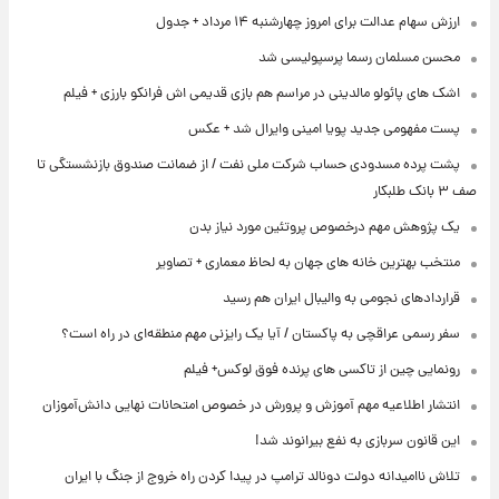
ارزش سهام عدالت برای امروز چهارشنبه ۱۴ مرداد + جدول
محسن مسلمان رسما پرسپولیسی شد
اشک های پائولو مالدینی در مراسم هم بازی قدیمی اش فرانکو بارزی + فیلم
پست مفهومی جدید پویا امینی وایرال شد + عکس
پشت پرده‌ مسدودی حساب شرکت ملی نفت / از ضمانت صندوق بازنشستگی تا
صف ۳ بانک طلبکار
یک پژوهش مهم درخصوص پروتئین مورد نیاز بدن
منتخب بهترین خانه های جهان به لحاظ معماری + تصاویر
قراردادهای نجومی به والیبال ایران هم رسید
سفر رسمی عراقچی به پاکستان / آیا یک رایزنی مهم منطقه‌ای در راه است؟
رونمایی چین از تاکسی های پرنده فوق لوکس+ فیلم
انتشار اطلاعیه مهم آموزش و پرورش در خصوص امتحانات نهایی دانش‌آموزان
این قانون سربازی به نفع بیرانوند شد!
تلاش ناامیدانه‌ دولت دونالد ترامپ در پیدا کردن راه خروج از جنگ با ایران