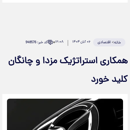
۰
>
اقتصادی
۰۶ آبان ۱۴۰۴
۱۲:۰۸
کد خبر: 948576
خانه
همکاری استراتژیک مزدا و چانگان
کلید خورد