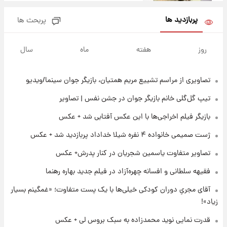
+ جدول
پربازدید ها
پربحث ها
۲۳ ساعت پیش
آغاز طرح جدید فروش مشارکت در تولید سایپا؛
روز
هفته
ماه
سال
نام خودرو، مبلغ پیش پرداخت و زمان تحویل |
سود مشارکت چند درصد است؟
تصاویری از مراسم تشییع مریم همتیان، بازیگر جوان سینما/ویدیو
۱ روز پیش
زمان پخش «مرد سه هزار چهره» مشخص شد
تیپ گل‌گلی خانم بازیگر جوان در جشن نفس | تصاویر
بازیگر فیلم اخراجی‌ها با این عکس آفتابی شد + عکس
۱ روز پیش
ژست صمیمی خانواده ۴ نفره شیلا خداداد پربازدید شد + عکس
کار استقلال و رامین رضاییان رسما تمام شد +
عکس / خداحافظی صمیمانه آبی ها با رامین!
تصاویر متفاوت یاسمین شجریان در کنار پدرش+ عکس
فقیهه سلطانی و افسانه چهره‌آزاد در فیلم جدید بهاره رهنما
۱ روز پیش
آتش اختلاف در اینستاگرام؛ تمجید از حردانی به
آقای مجریِ دوران کودکی خیلی‌ها با یک پست متفاوت؛ «غمگینم بسیار
مذاق رضاییان خوش نیامد+عکس
زیاد»!
قدرت نمایی نوید محمدزاده به سبک بروس لی + عکس
۱ روز پیش