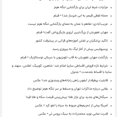
جزئیات شرط ایران برای بازگشایی تنگه هرمز
حمله لفظی قیصر به ابی خبرساز شد! + فیلم
غریب‌آبادی: تفاهم با عمان به معنای بازگشایی تنگه هرمز نیست
مهران غفوریان از بزرگ‌ترین آرزوی بازیگری‌اش گفت+ فیلم
تاکید پزشکیان بر نقش آموزه‌های قرآنی در پیشرفت کشور
پرسپولیس پیش از آغاز لیگ به پیروزی رسید
بازگشت مهران غفوریان به قاب تلویزیون با سریالی نوستالژیک + فیلم
شرایط تازه فروش اقساطی سایپا اعلام شد؛ شاهین، کوییک، اطلس، سهند و
ساینا با اقساط بلندمدت + جدول
قابلیت پرطرفدار آیفون راهی رایانه‌های ویندوزی شد+ عکس
بقایی درباره مذاکرات تهران و مسقط بر سر تنگه هرمز توضیح داد
سیگنال‌های جدید برای بازار طلا؛ پیش‌بینی قیمت سکه و طلا فردا
آمریکا برخی از تحریم‌های مربوط به سپاه را لغو کرد + عکس
قدرت نمایی نوید محمدزاده به سبک بروس لی + عکس