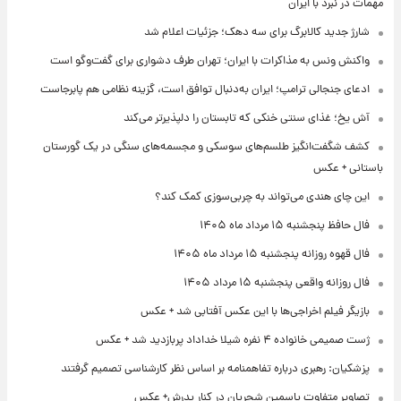
مهمات در نبرد با ایران
شارژ جدید کالابرگ برای سه دهک؛ جزئیات اعلام شد
واکنش ونس به مذاکرات با ایران؛ تهران طرف دشواری برای گفت‌وگو است
ادعای جنجالی ترامپ؛ ایران به‌دنبال توافق است، گزینه نظامی هم پابرجاست
آش یخ؛ غذای سنتی خنکی که تابستان را دلپذیرتر می‌کند
کشف شگفت‌انگیز طلسم‌های سوسکی و مجسمه‌های سنگی در یک گورستان
باستانی + عکس
این چای هندی می‌تواند به چربی‌سوزی کمک کند؟
فال حافظ پنجشنبه ۱۵ مرداد ماه ۱۴۰۵
فال قهوه روزانه پنجشنبه ۱۵ مرداد ماه ۱۴۰۵
فال روزانه واقعی پنجشنبه ۱۵ مرداد ۱۴۰۵
بازیگر فیلم اخراجی‌ها با این عکس آفتابی شد + عکس
ژست صمیمی خانواده ۴ نفره شیلا خداداد پربازدید شد + عکس
پزشکیان: رهبری درباره تفاهمنامه بر اساس نظر کارشناسی تصمیم گرفتند
تصاویر متفاوت یاسمین شجریان در کنار پدرش+ عکس