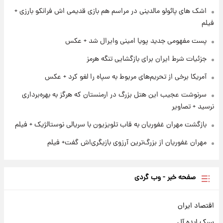
پروین اعتصامی در دوران نوجوانی؛ اواخر دهه
اشک های پائولو مالدینی در مراسم هم بازی قدیمی اش فرانکو بارزی +
۱۲۹۰ شمسی
فیلم
پست مفهومی جدید پویا امینی وایرال شد + عکس
۱ روز پیش
قدرت‌نمایی نظامی چین؛ بمب‌افکن حامل موشک
جزئیات شرط ایران برای بازگشایی تنگه هرمز
هسته‌ای در آسمان ظاهر شد
آمریکا برخی از تحریم‌های مربوط به سپاه را لغو کرد + عکس
سرنوشت عجیب این هتل بزرگ در ارمنستان که هرگز به بهره‌برداری
نرسید + تصاویر
بازگشت مهران غفوریان به قاب تلویزیون با سریالی نوستالژیک + فیلم
مهران غفوریان از بزرگ‌ترین آرزوی بازیگری‌اش گفت+ فیلم
صفحه خبر - وب گردی
اقتصاد ایران
سبک ایده آل