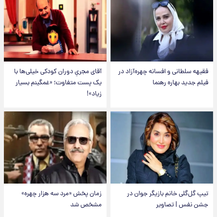
فقیهه سلطانی و افسانه چهره‌آزاد در
آقای مجریِ دوران کودکی خیلی‌ها با
فیلم جدید بهاره رهنما
یک پست متفاوت؛ «غمگینم بسیار
زیاد»!
تیپ گل‌گلی خانم بازیگر جوان در
زمان پخش «مرد سه هزار چهره»
جشن نفس | تصاویر
مشخص شد