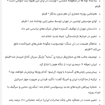
پادشاه کوه ها در منظومه شمسی / اورست در برابر این هیولا یک شوخی است +
فیلم
هنرنمایی روزبه حصاری آن هم بدون بدلکار + فیلم
آوای موسیقی اوشین در تهران توسط سفیر ژاپن نواخته شد + فیلم
دادستان تهران از توقیف گسترده اموال شرکت‌های تراستی خبر داد
تغییر در شرایط بازنشستگی؛ شرط جدید اعلام شد
شاهکار طبیعت در دل سنگ؛ تومسونیت چگونه نقش‌های خیره‌کننده خلق
می‌کند؟+فیلم
توصیف جالب هادی حجازی‌فر درباره ی "سایه" بازیگر سریال کلاغ خبرساز شد+فیلم
ایران تعرفه ۷ درصدی تردد از تنگه هرمز را ابلاغ کرد
پیش‌بینی بارش‌های گسترده با ورود ال‌نینو؛ کدام روزها پربارش‌تر خواهند بود؟
ترکیه از مذاکرات ایران و آمریکا گفت؛ تأکید فیدان بر ضرورت مهار اسرائیل
شماره پیراهن خریدهای جدید پرسپولیس اعلام شد؛ تیکدری، محبی و سرگیف با
اعداد ویژه
تغییر مثبت در عملکرد مالی بانک صادرات ایران/ درآمد عملیاتی ۸۰ درصد رشد