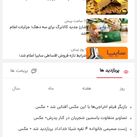
۱۱ ساعت پیش
شارژ جدید کالابرگ برای سه دهک؛ جزئیات اعلام
شد
۱ روز پیش
شرایط تازه فروش اقساطی سایپا اعلام شد؛
شاهین، کوییک، اطلس، سهند و ساینا با اقساط
بلندمدت + جدول
پربازدید ها
پربحث ها
۱ روز پیش
سیگنال‌های جدید برای بازار طلا؛ پیش‌بینی
روز
هفته
ماه
سال
قیمت سکه و طلا فردا
بازیگر فیلم اخراجی‌ها با این عکس آفتابی شد + عکس
۱۶ ساعت پیش
فال حافظ پنجشنبه ۱۵ مرداد ماه ۱۴۰۵
تصاویر متفاوت یاسمین شجریان در کنار پدرش+ عکس
ژست صمیمی خانواده ۴ نفره شیلا خداداد پربازدید شد + عکس
۱۷ ساعت پیش