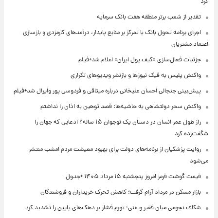
کرد
تقدیر از شعب برتر منطقه هفت بانک سرمایه
اجرای برنامه تحول بانک با تمرکز بر منابع پایدار، درآمدهای کارمزدی و بازسازی
اعتماد مشتریان
جزئیات فعال‌سازی «کیف پول ایران» اعلام شد+فیلم
واکنش پلیس به فیک نیوزها و بازنشر ویدیوهای تکراری
پیش‌بینی جنجالی احسان علیخانی درباره میثاقی و فردوسی پور وایرال شد+فیلم
واکنش سحر دولتشاهی به حاشیه‌ها: قصد توهین به اذان را نداشتم
راز طول عمر انسان در دستان یک نوجوان ۱۵ ساله؟ ادعایی که جهان را
شگفت‌زده کرد
روایت پزشکیان از برنامه‌های دولت برای بهبود معیشت مردم امشب منتشر
می‌شود
قیمت گوشت قرمز امروز پنجشنبه ۱۵ مرداد ۱۴۰۵ +جدول
بازار مسکن در مرداد آرام گرفت؛ کاهش تحرک خریداران و فروشندگان
شکاف نجومی میان فقیر و غنی؛ تورم فشار بر دهک‌های پایین را تشدید کرد