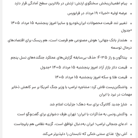
پیام اطمینان‌بخش سخنگوی ارتش: ارتش در بالاترین سطح آمادگی قرار دارد
عرضه اولیه «احیا۱» ۱۹ مرداد در فرابورس
تغییر تند قیمت محصولات ایران‌خودرو و سایپا امروز پنجشنبه ۱۵ مرداد ۱۴۰۵
+جدول
هشدار بانک جهانی؛ هوش مصنوعی هم فرصت است، هم ریسک برای اقتصادهای
درحال توسعه
پنتاگون و راز F-۳۵؛ حذف بی‌سابقه گزارش‌های عملکرد جنگنده‌های نسل پنجم
قیمت دلار بازار آزاد امروز پنجشنبه ۱۵ مرداد ۱۴۰۵ +جدول
قیمت طلا و سکه امروز پنجشنبه ۱۵ مرداد ۱۴۰۵
واشنگتن‌پست فاش کرد: مشاجره ترامپ با وزیر جنگ آمریکا بر سر کاهش ذخایر
مهمات در نبرد با ایران
شارژ جدید کالابرگ برای سه دهک؛ جزئیات اعلام شد
واکنش ونس به مذاکرات با ایران؛ تهران طرف دشواری برای گفت‌وگو است
ادعای جنجالی ترامپ؛ ایران به‌دنبال توافق است، گزینه نظامی هم پابرجاست
آش یخ؛ غذای سنتی خنکی که تابستان را دلپذیرتر می‌کند