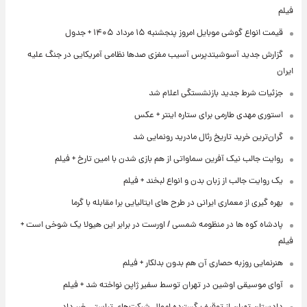
فیلم
قیمت انواع گوشی موبایل امروز پنجشنبه ۱۵ مرداد ۱۴۰۵ + جدول
گزارش جدید آسوشیتدپرس آسیب مغزی صدها نظامی آمریکایی در جنگ علیه
ایران
جزئیات شرط جدید بازنشستگی اعلام شد
استوری مهدی طارمی برای ستاره اینتر + عکس
گران‌ترین خرید تاریخ رئال مادرید رونمایی شد
روایت جالب نیک آفرین سماواتی از هم بازی شدن با امین تارخ + فیلم
یک روایت جالب از زبان بدن و انواع لبخند + فیلم
بهره گیری از معماری ایرانی در طرح های ایتالیایی برا مقابله با گرما
پادشاه کوه ها در منظومه شمسی / اورست در برابر این هیولا یک شوخی است +
فیلم
هنرنمایی روزبه حصاری آن هم بدون بدلکار + فیلم
آوای موسیقی اوشین در تهران توسط سفیر ژاپن نواخته شد + فیلم