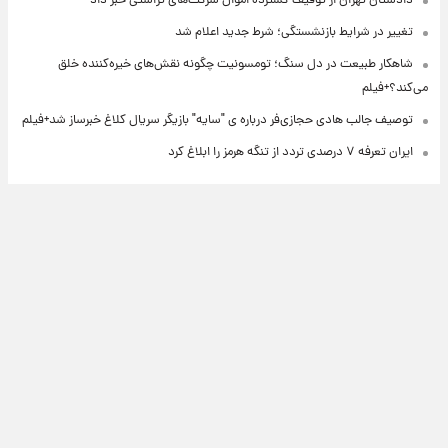
دادستان تهران از توقیف گسترده اموال شرکت‌های تراستی خبر داد
تغییر در شرایط بازنشستگی؛ شرط جدید اعلام شد
شاهکار طبیعت در دل سنگ؛ تومسونیت چگونه نقش‌های خیره‌کننده خلق
می‌کند؟+فیلم
توصیف جالب هادی حجازی‌فر درباره ی "سایه" بازیگر سریال کلاغ خبرساز شد+فیلم
ایران تعرفه ۷ درصدی تردد از تنگه هرمز را ابلاغ کرد