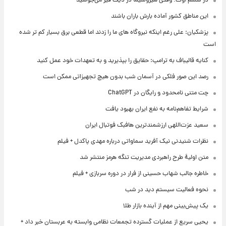
در ششم اوت؛ وقتی هیروشیما در دیگ قیر می‌جوشید
این مناطق کشور آماده بارش باران باشند
پزشکیان: علی رغم اینکه نیروگاه های ما را زدند اما قطعی برق بسیار کم تر شده
است
کنایه قالیباف به ترامپ: حقایق را بپذیرید و به تعهدات خود عمل کنید
رصد این صور فلکی در آسمان شب بدون هیچ تجهیزاتی ممکن است
چت متنی نامحدود و رایگان در ChatGPT
شرایط تفاهم‌نامه به نفع ایران بهبود یافت
سعید عزت‌اللهی ارزشمندترین هافبک فوتبال ایران
نظرات شنیدنی نیک آفرید سماواتی درباره مهدی پاکدل + فیلم
متن اولیۀ طرح راهبردی مدیریت تنگه هرمز منتشر شد
خاطره جالب شهاب حسینی از فرار در دوره سربازی + فیلم
نحوه فعالیت سیستم دید در شب
یک پیش‌بینی مهم از آینده بازار طلا
یحیی سریع از عملیات گسترده تجمعات نظامی وابسته به عربستان خبر داد +