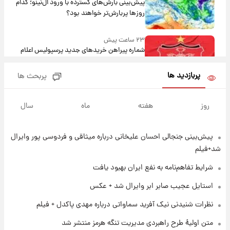
پیش‌بینی بارش‌های گسترده با ورود ال‌نینو؛ کدام
روزها پربارش‌تر خواهند بود؟
۲۳ ساعت پیش
شماره پیراهن خریدهای جدید پرسپولیس اعلام
شد؛ تیکدری، محبی و سرگیف با اعداد ویژه
پربازدید ها
پربحث ها
۲۳ ساعت پیش
جزئیات فعال‌سازی «کیف پول ایران» اعلام
روز
هفته
ماه
سال
شد+فیلم
پیش‌بینی جنجالی احسان علیخانی درباره میثاقی و فردوسی پور وایرال
۱ روز پیش
تغییر تند قیمت محصولات ایران‌خودرو و سایپا
شد+فیلم
امروز پنجشنبه ۱۵ مرداد ۱۴۰۵ +جدول
شرایط تفاهم‌نامه به نفع ایران بهبود یافت
۱ روز پیش
استایل عجیب صابر ابر وایرال شد + عکس
قیمت طلا و سکه امروز پنجشنبه ۱۵ مرداد ۱۴۰۵
نظرات شنیدنی نیک آفرید سماواتی درباره مهدی پاکدل + فیلم
متن اولیۀ طرح راهبردی مدیریت تنگه هرمز منتشر شد