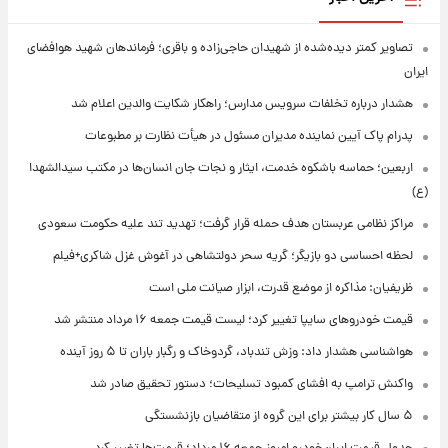
تصاویر کمتر دیده‌شده از شهیدان حاجی‌زاده و باقری؛ فرماندهان شهید هوافضای
ایران
هشدار درباره تخلفات سرویس مدارس؛ راهکار شکایت والدین اعلام شد
پدرام پاک آیین نماینده مدیران مسئول در هیأت نظارت بر مطبوعات
اربعین؛ حماسه باشکوه خدمت، ایثار و نجات جان انسان‌ها در مکتب سیدالشهدا
(ع)
مراکز نظامی عربستان هدف حمله قرار گرفت؛ تهدید تند علیه حکومت سعودی
لحظه احساسی دو بازیگر؛ گریه سحر دولتشاهی در آغوش غزل شاکری+فیلم
ظریفیان: مذاکره از موضع قدرت، ابزار صیانت ملی است
قیمت خودروهای سایپا تغییر کرد؛ لیست قیمت جمعه ۱۶ مرداد منتشر شد
هواشناسی هشدار داد: وزش تندباد، گردوخاک و رگبار باران تا ۵ روز آینده
واکنش ترامپ به افشای کمبود تسلیحات؛ دستور تحقیق صادر شد
۵ سال کار بیشتر برای این گروه از متقاضیان بازنشستگی