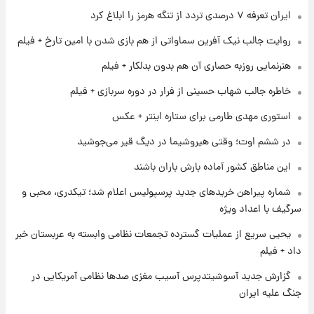
۱ روز پیش
ایران تعرفه ۷ درصدی تردد از تنگه هرمز را ابلاغ کرد
شارژ جدید کالابرگ برای سه دهک؛ جزئیات اعلام
شد
روایت جالب نیک آفرین سماواتی از هم بازی شدن با امین تارخ + فیلم
هنرنمایی روزبه حصاری آن هم بدون بدلکار + فیلم
۱ روز پیش
شرایط تازه فروش اقساطی سایپا اعلام شد؛
خاطره جالب شهاب حسینی از فرار در دوره سربازی + فیلم
شاهین، کوییک، اطلس، سهند و ساینا با اقساط
بلندمدت + جدول
استوری مهدی طارمی برای ستاره اینتر + عکس
۱ روز پیش
در ششم اوت؛ وقتی هیروشیما در دیگ قیر می‌جوشید
سیگنال‌های جدید برای بازار طلا؛ پیش‌بینی
قیمت سکه و طلا فردا
این مناطق کشور آماده بارش باران باشند
شماره پیراهن خریدهای جدید پرسپولیس اعلام شد؛ تیکدری، محبی و
سرگیف با اعداد ویژه
یحیی سریع از عملیات گسترده تجمعات نظامی وابسته به عربستان خبر
داد + فیلم
گزارش جدید آسوشیتدپرس آسیب مغزی صدها نظامی آمریکایی در
جنگ علیه ایران