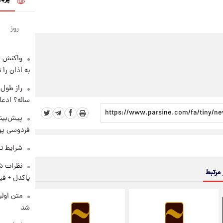
روز
واکنش س
به اذان را 
ساله؟ ادعا
پیش‌بینی
فردوسی پور
شرایط تف
نظرات شن
 مرتبط
پاکدل + فی
متن اولی
شد