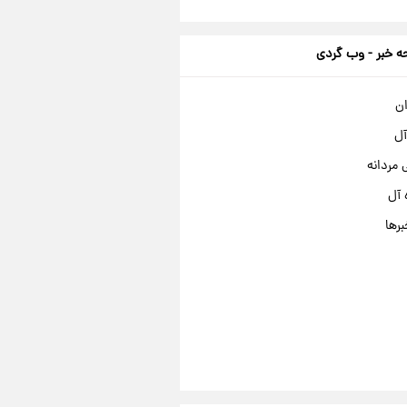
 خبر - وب گردی
ان
آل
مردانه
 آل
برها