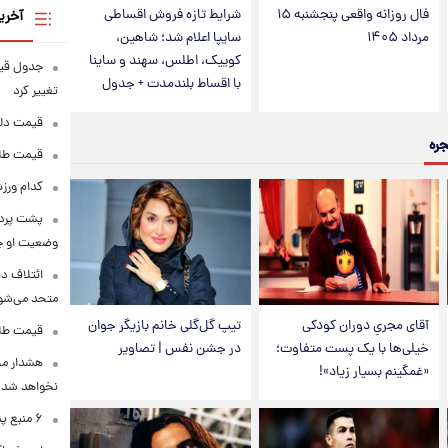
فال روزانه واقعی پنجشنبه ۱۵
شرایط تازه فروش اقساطی
آخری
مرداد ۱۴۰۵
سایپا اعلام شد؛ شاهین،
کوییک، اطلس، سهند و ساینا
با اقساط بلندمدت + جدول
تغییر کرد
قیمت دلار در 
جره
قیمت طلا و سکه
کدام ورزش
پشت پرده
وضعیت او 
ائتلاف د
متحد می‌شو
آقای مجریِ دوران کودکی
تیپ گل‌گلی خانم بازیگر جوان
قیمت طلا امرو
خیلی‌ها با یک پست متفاوت؛
در جشن نفس | تصاویر
هشدار محس
«غمگینم بسیار زیاد»!
نخواهد شد
۶ منبع پنهان ویتامین C