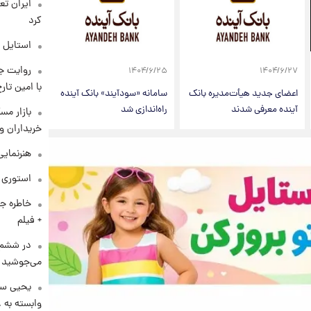
کرد
استایل 
روایت ج
۱۴۰۴/۶/۲۵
۱۴۰۴/۶/۲۷
با امین تار
اعضای جدید هیأت‌مدیره بانک
سامانه «سودآیند» بانک آینده
آینده معرفی شدند
راه‌اندازی شد
بازار مس
خریداران و
هنرنمایی
استوری م
خاطره جا
+ فیلم
در ششم 
می‌جوشید
یحیی سر
وابسته به ع