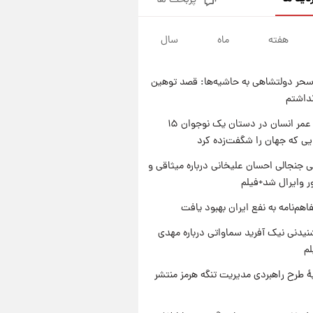
پربحث ها
شرایط تازه فروش اقساطی سایپا
اعلام شد؛ شاهین، کوییک، اطلس،
سهند و ساینا با اقساط بلندمدت +
هفته
ماه
سال
۱ روز پیش
جدول
سیگنال‌های جدید برای بازار طلا؛
پیش‌بینی قیمت سکه و طلا فردا
حر دولتشاهی به حاشیه‌ها: قصد توهین
۱ روز پیش
نداشتم
فال حافظ پنجشنبه ۱۵ مرداد ماه
۱۴۰۵
راز طول عمر انسان در دستان یک نوجوان ۱۵
یی که جهان را شگفت‌زده کرد
۱ روز پیش
فال قهوه روزانه پنجشنبه ۱۵ مرداد
 جنجالی احسان علیخانی درباره میثاقی و
ماه ۱۴۰۵
 وایرال شد+فیلم
اهم‌نامه به نفع ایران بهبود یافت
یدنی نیک آفرید سماواتی درباره مهدی
لم
ۀ طرح راهبردی مدیریت تنگه هرمز منتشر