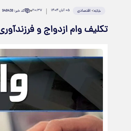
۰
>
اقتصادی
۰۵ آبان ۱۴۰۴
۲۰:۳۷
کد خبر: 948438
خانه
تکلیف وام‌ ازدواج و فرزندآو