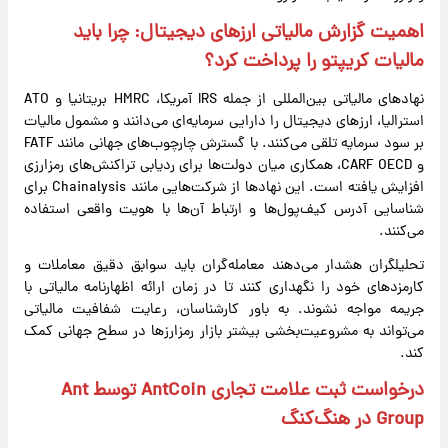
اهمیت گزارش مالیاتی ارزهای دیجیتال: چرا باید
مالیات کریپتو را پرداخت کرد؟
نهادهای مالیاتی بین‌المللی از جمله IRS آمریکا، HMRC بریتانیا و ATO
استرالیا، ارزهای دیجیتال را دارایی سرمایه‌ای می‌دانند و مشمول مالیات
بر سود سرمایه تلقی می‌کنند. با گسترش چارچوب‌های جهانی مانند FATF
و CARF OECD، همکاری میان دولت‌ها برای ردیابی تراکنش‌های رمزارزی
افزایش یافته است. این نهادها از شرکت‌هایی مانند Chainalysis برای
شناسایی آدرس کیف‌پول‌ها و ارتباط آن‌ها با هویت واقعی استفاده
می‌کنند.
تحلیلگران هشدار می‌دهند معامله‌گران باید سوابق دقیق معاملات و
کارمزدهای خود را نگهداری کنند تا در زمان ارائه اظهارنامه مالیاتی با
جریمه مواجه نشوند. به باور کارشناسان، رعایت شفافیت مالیاتی
می‌تواند به مشروعیت‌بخشی بیشتر بازار رمزارزها در سطح جهانی کمک
کند.
درخواست ثبت علامت تجاری AntCoin توسط Ant
Group در هنگ‌کنگ