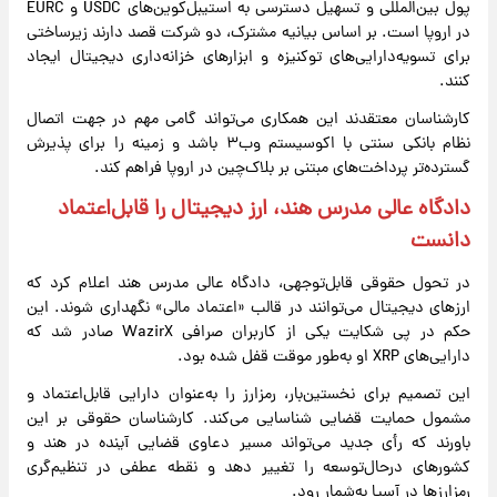
پول بین‌المللی و تسهیل دسترسی به استیبل‌کوین‌های USDC و EURC
در اروپا است. بر اساس بیانیه مشترک، دو شرکت قصد دارند زیرساختی
برای تسویه‌دارایی‌های توکنیزه و ابزارهای خزانه‌داری دیجیتال ایجاد
کنند.
کارشناسان معتقدند این همکاری می‌تواند گامی مهم در جهت اتصال
نظام بانکی سنتی با اکوسیستم وب۳ باشد و زمینه را برای پذیرش
گسترده‌تر پرداخت‌های مبتنی بر بلاک‌چین در اروپا فراهم کند.
دادگاه عالی مدرس هند، ارز دیجیتال را قابل‌اعتماد
دانست
در تحول حقوقی قابل‌توجهی، دادگاه عالی مدرس هند اعلام کرد که
ارزهای دیجیتال می‌توانند در قالب «اعتماد مالی» نگهداری شوند. این
حکم در پی شکایت یکی از کاربران صرافی WazirX صادر شد که
دارایی‌های XRP او به‌طور موقت قفل شده بود.
این تصمیم برای نخستین‌بار، رمزارز را به‌عنوان دارایی قابل‌اعتماد و
مشمول حمایت قضایی شناسایی می‌کند. کارشناسان حقوقی بر این
باورند که رأی جدید می‌تواند مسیر دعاوی قضایی آینده در هند و
کشورهای درحال‌توسعه را تغییر دهد و نقطه عطفی در تنظیم‌گری
رمزارزها در آسیا به‌شمار رود.