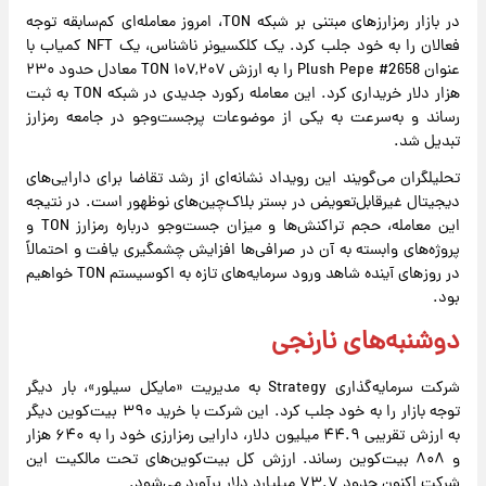
در بازار رمزارزهای مبتنی بر شبکه TON، امروز معامله‌ای کم‌سابقه توجه
فعالان را به خود جلب کرد. یک کلکسیونر ناشناس، یک NFT کمیاب با
عنوان Plush Pepe #2658 را به ارزش ۱۰۷,۲۰۷ TON معادل حدود ۲۳۰
هزار دلار خریداری کرد. این معامله رکورد جدیدی در شبکه TON به ثبت
رساند و به‌سرعت به یکی از موضوعات پرجست‌وجو در جامعه رمزارز
تبدیل شد.
تحلیلگران می‌گویند این رویداد نشانه‌ای از رشد تقاضا برای دارایی‌های
دیجیتال غیرقابل‌تعویض در بستر بلاک‌چین‌های نوظهور است. در نتیجه
این معامله، حجم تراکنش‌ها و میزان جست‌وجو درباره رمزارز TON و
پروژه‌های وابسته به آن در صرافی‌ها افزایش چشمگیری یافت و احتمالاً
در روزهای آینده شاهد ورود سرمایه‌های تازه به اکوسیستم TON خواهیم
بود.
دوشنبه‌های نارنجی
شرکت سرمایه‌گذاری Strategy به مدیریت «مایکل سیلور»، بار دیگر
توجه بازار را به خود جلب کرد. این شرکت با خرید ۳۹۰ بیت‌کوین دیگر
به ارزش تقریبی ۴۴.۹ میلیون دلار، دارایی رمزارزی خود را به ۶۴۰ هزار
و ۸۰۸ بیت‌کوین رساند. ارزش کل بیت‌کوین‌های تحت مالکیت این
شرکت اکنون حدود ۷۳.۷ میلیارد دلار برآورد می‌شود.