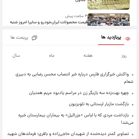
+جدول
۴ ساعت پیش
قیمت محصولات ایران‌خودرو و سایپا امروز شنبه
۱۷ مرداد ۱۴۰۵
پربازدید ها
پربحث ها
۱۷ ساعت پیش
یک پیش ‌بینی مهم برای قیمت دلار، طلا و سکه
روز
هفته
ماه
سال
شنبه ۱۷ مرداد ۱۴۰۵
واکنش خبرگزاری فارس درباره خبر انتصاب محسن رضایی به دبیری
۱۸ ساعت پیش
بازیکن به درد نخور استقلال با مقصد اروپا این
شعام
تیم را ترک کرد!
چهره بهت‌زده سه بازیگر زن در مراسم یادبود مریم همتیان
۲۲ ساعت پیش
بازگشت مازیار لرستانی به تلویزیون
تصاویر کمتر دیده‌شده از شهیدان حاجی‌زاده و
بازداشت مردی که با لباس «عزرائیل» به بیماران بیمارستان خیره
باقری؛ فرماندهان شهید هوافضای ایران
می‌شد!
۱ روز پیش
تصاویر کمتر دیده‌شده از شهیدان حاجی‌زاده و باقری؛ فرماندهان شهید
قیمت خودروهای سایپا تغییر کرد؛ لیست قیمت