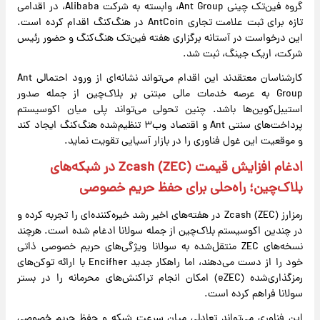
گروه فین‌تک چینی Ant Group، وابسته به شرکت Alibaba، در اقدامی
تازه برای ثبت علامت تجاری AntCoin در هنگ‌کنگ اقدام کرده است.
این درخواست در آستانه برگزاری هفته فین‌تک هنگ‌کنگ و حضور رئیس
شرکت، اریک جینگ، ثبت شد.
کارشناسان معتقدند این اقدام می‌تواند نشانه‌ای از ورود احتمالی Ant
Group به عرصه خدمات مالی مبتنی بر بلاک‌چین از جمله صدور
استیبل‌کوین‌ها باشد. چنین تحولی می‌تواند پلی میان اکوسیستم
پرداخت‌های سنتی Ant و اقتصاد وب۳ تنظیم‌شده هنگ‌کنگ ایجاد کند
و موقعیت این غول فناوری را در بازار آسیایی تقویت نماید.
ادغام افزایش قیمت Zcash (ZEC) در شبکه‌های
بلاک‌چین؛ راه‌حلی برای حفظ حریم خصوصی
رمزارز Zcash (ZEC) در هفته‌های اخیر رشد خیره‌کننده‌ای را تجربه کرده و
در چندین اکوسیستم بلاک‌چین از جمله سولانا ادغام شده است. هرچند
نسخه‌های ZEC منتقل‌شده به سولانا ویژگی‌های حریم خصوصی ذاتی
خود را از دست می‌دهند، اما راهکار جدید Encifher با ارائه توکن‌های
رمزگذاری‌شده (eZEC) امکان انجام تراکنش‌های محرمانه را در بستر
سولانا فراهم کرده است.
این فناوری می‌تواند تعادلی میان سرعت شبکه و حفظ حریم خصوصی