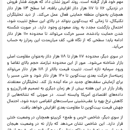
مهم خود قرار گرفته است. روند امروز نشان داد که هرچند فشار فروش
در نزدیکی ۱۱۶ تا ۱۱۷ هزار دلار افزایش یافته، اما سطح ۱۱۴ هزار دلار
همچنان به‌عنوان منطقه حمایتی فعال عمل می‌کند. از دید تحلیلگران
تکنیکال، تا زمانی که بیت‌کوین بتواند در بالای این سطح تثبیت شود،
احتمال بازگشت مجدد به روند صعودی وجود دارد. در صورت شکسته
شدن حمایت یادشده، مسیر حرکت می‌تواند تا محدوده ۱۱۰ هزار دلار
ادامه یابد؛ سطحی که از نگاه فنی، کف میان‌مدت این رمزارز به حساب
می‌آید.
در سوی دیگر، محدوده ۱۱۷ هزار تا ۱۱۸ هزار دلار به‌عنوان مقاومت اصلی
بازار شناخته می‌شود. عبور از این محدوده نیازمند حجم بالای تقاضا و
ورود سرمایه تازه است. تثبیت قیمت بالاتر از ۱۱۸ هزار دلار می‌تواند
زمینه‌ساز حرکت بعدی بیت‌کوین تا ۱۲۰ هزار دلار شود و حتی مسیر را
برای آزمایش سقف‌های جدید در ماه آینده باز کند. تحلیلگران معتقدند
رفتار بازار در این هفته بیش از هر زمان دیگری به تصمیم فدرال‌رزرو و
داده‌های اقتصادی آمریکا وابسته است. در صورتی که نشانه‌هایی از
کاهش نرخ بهره یا عقب‌نشینی سیاست‌های انقباضی دیده شود، احتمال
جهش قیمت بیت‌کوین تا مقاومت بعدی افزایش خواهد یافت.
از سوی دیگر، شاخص «ترس و طمع» کریپتو همچنان در وضعیت خنثی
قرار دارد. این شاخص نشان می‌دهد که بازار نه در وضعیت هیجان