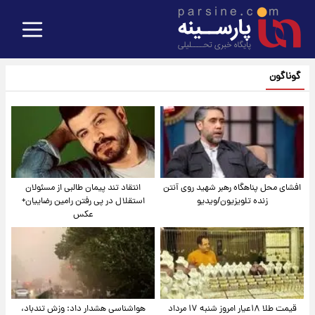
گوناگون
افشای محل پناهگاه‌ رهبر شهید روی آنتن
انتقاد تند پیمان طالبی از مسئولان
زنده تلویزیون/ویدیو
استقلال در پی رفتن رامین رضاییان+
عکس
قیمت طلا ۱۸عیار امروز شنبه ۱۷ مرداد
هواشناسی هشدار داد: وزش تندباد،