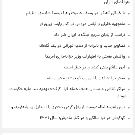
هوافضای ایران
جمعه ۱۶ مرداد منتشر شد
بازخوانی آهنگی در وصف حضرت زهرا توسط شادمهر + فیلم
۱ روز پیش
ماه‌چهره خلیلی با لباس عروس در کنار پارسا پیروزفر
جدول قیمت ایران‌خودرو امروز جمعه ۱۶ مرداد؛
قیمت‌ها تغییر کرد
ترامپ از پایان سریع جنگ با ایران خبر داد
تصاویر جدید و دلبرانه از هدیه تهرانی در یک گلخانه
۱ روز پیش
قیمت طلا و سکه امروز جمعه ۱۶ مرداد ۱۴۰۵
واکنش همتی به اظهارات وزیر خزانه‌داری آمریکا
+جدول
این علائم یعنی کبدتان در خطر است
سحر دولتشاهی با این ویدئو بیشتر محبوب شد
مراکز نظامی عربستان هدف حمله قرار گرفت؛ تهدید تند علیه حکومت
سعودی
ترس نعیمه نظام‌دوست از بغل کردن دختری با استایل پسرانه/ویدیو
گوگوش در دو سالگی و در کنار مادرش؛ سال ۱۳۳۱