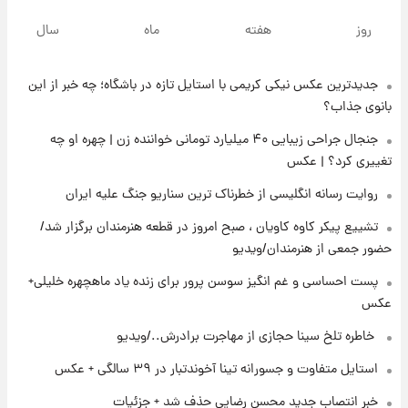
قیمت دلار، یورو و سایر ارزها امروز ۱۸ مردادماه
روز
هفته
ماه
سال
۱۴۰۵ + جدول
جدیدترین عکس نیکی کریمی با استایل تازه در باشگاه؛ چه خبر از این
۱۷ ساعت پیش
ارزش سهام عدالت برای امروز ۱۸ مرداد ۱۴۰۵ +
بانوی جذاب؟
جدول
جنجال جراحی زیبایی ۴۰ میلیارد تومانی خواننده زن | چهره او چه
تغییری کرد؟ | عکس
۱۶ ساعت پیش
تصاویر شگفت‌انگیز از اهرام باستانی سودان در
روایت رسانه انگلیسی از خطرناک ترین سناریو جنگ علیه ایران
دل صحرا + عکس
تشییع پیکر کاوه کاویان ، صبح امروز در قطعه هنرمندان برگزار شد/
حضور جمعی از هنرمندان/ویدیو
۱۹ ساعت پیش
زمان برگزاری دربی ۱۰۷ اعلام شد؟
پست احساسی و غم انگیز سوسن پرور برای زنده یاد ماهچهره خلیلی+
عکس
⁨ خاطره تلخ سینا حجازی از مهاجرت برادرش../ویدیو
۱۹ ساعت پیش
خبر انتصاب جدید محسن رضایی حذف شد +
استایل متفاوت و جسورانه تینا آخوندتبار در ۳۹ سالگی + عکس
جزئیات
خبر انتصاب جدید محسن رضایی حذف شد + جزئیات