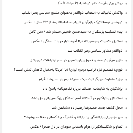
پیش‌ بینی قیمت دلار دوشنبه ۱۹ مرداد ۱۴۰۵
واکنش قالیباف به انتصاب ذوالقدر به‌عنوان مشاور سیاسی رهبر انقلاب
دورهمی نوستالژیک بازیگران «ارباب حلقه‌ها» بعد از ۲۳ سال + عکس
پیام تسلیت پزشکیان به سیدحسن خمینی منتشر شد + متن کامل
استایل متفاوت و جسورانه تینا آخوندتبار در ۳۹ سالگی + عکس
ذوالقدر مشاور سیاسی رهبر انقلاب شد
ظهور میکرودراماها و تحول زبان تصویر در عصر ارتباطات دیجیتال
فوری؛ تصمیم تازه ترامپ درباره ایران/ آیا آمریکا به‌دنبال کاهش تنش است؟
چهره متفاوت بازیگر «وضعیت سفید» پس از سال‌ها + فیلم
پزشکیان به شایعات اختلاف درباره تفاهم‌نامه پاسخ داد
استقلال و تراکتور در آستانه آسیا؛ مشکل بزرگ میزبانی حل نشد
محل کشف جسد حمیدرضا رجب‌زاده مشخص شد
خبر مهم برای یارانه‌بگیران؛ یارانه و کالابرگ چه کسانی حذف می‌شود؟
تصاویر شگفت‌انگیز از اهرام باستانی سودان در دل صحرا + عکس