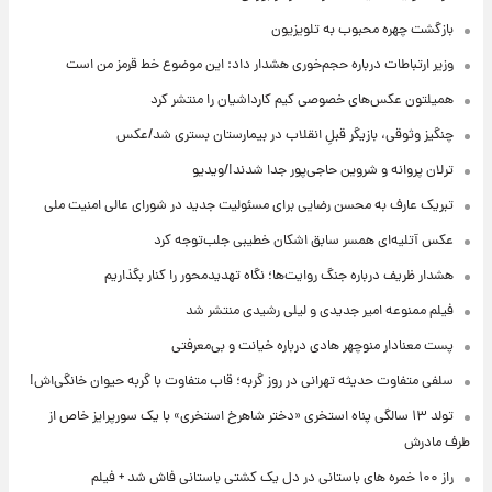
بازگشت چهره محبوب به تلویزیون
وزیر ارتباطات درباره حجم‌خوری هشدار داد: این موضوع خط قرمز من است
همیلتون عکس‌های خصوصی کیم‌ کارداشیان را منتشر کرد
چنگیز وثوقی، بازیگر قبلِ انقلاب در بیمارستان بستری شد/عکس
ترلان پروانه و شروین حاجی‌پور جدا شدند!/ویدیو
تبریک عارف به محسن رضایی برای مسئولیت جدید در شورای عالی امنیت ملی
عکس‌ آتلیه‌ای همسر سابق اشکان خطیبی جلب‌توجه کرد
هشدار ظریف درباره جنگ روایت‌ها؛ نگاه تهدیدمحور را کنار بگذاریم
فیلم ممنوعه امیر جدیدی و لیلی رشیدی منتشر شد
پست معنادار منوچهر هادی درباره خیانت و بی‌معرفتی
سلفی متفاوت حدیثه تهرانی در روز گربه؛ قاب متفاوت با گربه حیوان خانگی‌اش!
تولد ۱۳ سالگی پناه استخری «دختر شاهرخ استخری» با یک سورپرایز خاص از
طرف مادرش
راز ۱۰۰ خمره های باستانی در دل یک کشتی باستانی فاش شد + فیلم