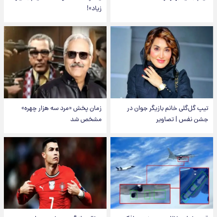
زیاد»!
تیپ گل‌گلی خانم بازیگر جوان در
زمان پخش «مرد سه هزار چهره»
جشن نفس | تصاویر
مشخص شد