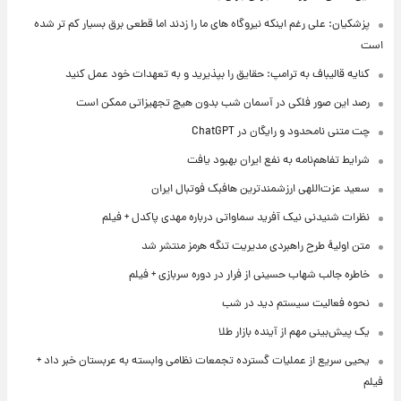
پزشکیان: علی رغم اینکه نیروگاه های ما را زدند اما قطعی برق بسیار کم تر شده
است
کنایه قالیباف به ترامپ: حقایق را بپذیرید و به تعهدات خود عمل کنید
رصد این صور فلکی در آسمان شب بدون هیچ تجهیزاتی ممکن است
چت متنی نامحدود و رایگان در ChatGPT
شرایط تفاهم‌نامه به نفع ایران بهبود یافت
سعید عزت‌اللهی ارزشمندترین هافبک فوتبال ایران
نظرات شنیدنی نیک آفرید سماواتی درباره مهدی پاکدل + فیلم
متن اولیۀ طرح راهبردی مدیریت تنگه هرمز منتشر شد
خاطره جالب شهاب حسینی از فرار در دوره سربازی + فیلم
نحوه فعالیت سیستم دید در شب
یک پیش‌بینی مهم از آینده بازار طلا
یحیی سریع از عملیات گسترده تجمعات نظامی وابسته به عربستان خبر داد +
فیلم