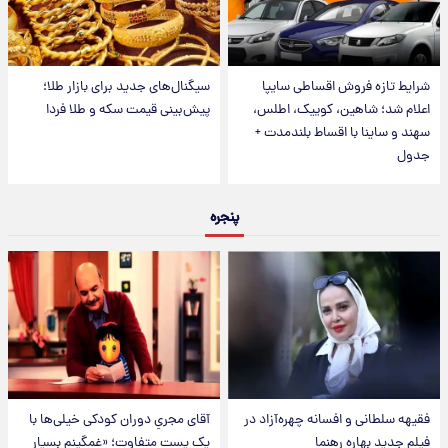
شرایط تازه فروش اقساطی سایپا
سیگنال‌های جدید برای بازار طلا؛
اعلام شد؛ شاهین، کوییک، اطلس،
پیش‌بینی قیمت سکه و طلا فردا
سهند و ساینا با اقساط بلندمدت +
جدول
پنجره
فقیهه سلطانی و افسانه چهره‌آزاد در
آقای مجریِ دوران کودکی خیلی‌ها با
فیلم جدید بهاره رهنما
یک پست متفاوت؛ «غمگینم بسیار