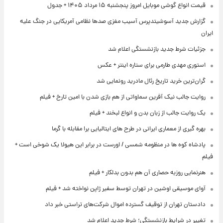
قیمت انواع گوشی موبایل امروز پنجشنبه ۱۵ مرداد ۱۴۰۵ + جدول
گزارش جدید آسوشیتدپرس آسیب مغزی صدها نظامی آمریکایی در جنگ علیه
ایران
جزئیات شرط جدید بازنشستگی اعلام شد
استوری مهدی طارمی برای ستاره اینتر + عکس
گران‌ترین خرید تاریخ رئال مادرید رونمایی شد
روایت جالب نیک آفرین سماواتی از هم بازی شدن با امین تارخ + فیلم
یک روایت جالب از زبان بدن و انواع لبخند + فیلم
بهره گیری از معماری ایرانی در طرح های ایتالیایی برا مقابله با گرما
پادشاه کوه ها در منظومه شمسی / اورست در برابر این هیولا یک شوخی است +
فیلم
هنرنمایی روزبه حصاری آن هم بدون بدلکار + فیلم
آوای موسیقی اوشین در تهران توسط سفیر ژاپن نواخته شد + فیلم
دادستان تهران از توقیف گسترده اموال شرکت‌های تراستی خبر داد
تغییر در شرایط بازنشستگی؛ شرط جدید اعلام شد