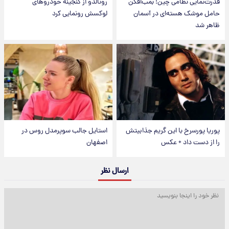
قدرت‌نمایی نظامی چین؛ بمب‌افکن
رونالدو از گنجینه خودروهای
حامل موشک هسته‌ای در آسمان
لوکسش رونمایی کرد
ظاهر شد
پوریا پورسرخ با این گریم جذابیتش
استایل جالب سوپرمدل روس در
را از دست داد + عکس
اصفهان
ارسال نظر