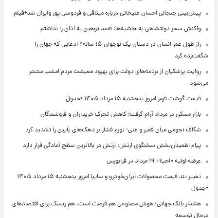
پیش‌بینی جنجالی احسان علیخانی درباره میثاقی و فردوسی پور وایرال شد+فیلم
واکنش سحر دولتشاهی به حاشیه‌ها: قصد توهین به اذان را نداشتم
راز طول عمر انسان در دستان یک نوجوان ۱۵ ساله؟ ادعایی که جهان را
شگفت‌زده کرد
روایت پزشکیان از برنامه‌های دولت برای بهبود معیشت مردم امشب منتشر
می‌شود
قیمت گوشت قرمز امروز پنجشنبه ۱۵ مرداد ۱۴۰۵ +جدول
بازار مسکن در مرداد آرام گرفت؛ کاهش تحرک خریداران و فروشندگان
شکاف نجومی میان فقیر و غنی؛ تورم فشار بر دهک‌های پایین را تشدید کرد
پیام اطمینان‌بخش سخنگوی ارتش: ارتش در بالاترین سطح آمادگی قرار دارد
عرضه اولیه «احیا۱» ۱۹ مرداد در فرابورس
تغییر تند قیمت محصولات ایران‌خودرو و سایپا امروز پنجشنبه ۱۵ مرداد ۱۴۰۵
+جدول
هشدار بانک جهانی؛ هوش مصنوعی هم فرصت است، هم ریسک برای اقتصادهای
درحال توسعه