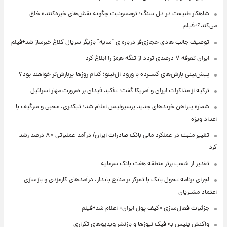
شاهکار طبیعت در دل سنگ؛ تومسونیت چگونه نقش‌های خیره‌کننده خلق
می‌کند؟+فیلم
توصیف جالب هادی حجازی‌فر درباره ی "سایه" بازیگر سریال کلاغ خبرساز شد+فیلم
ایران تعرفه ۷ درصدی تردد از تنگه هرمز را ابلاغ کرد
پیش‌بینی بارش‌های گسترده با ورود ال‌نینو؛ کدام روزها پربارش‌تر خواهند بود؟
ترکیه از مذاکرات ایران و آمریکا گفت؛ تأکید فیدان بر ضرورت مهار اسرائیل
شماره پیراهن خریدهای جدید پرسپولیس اعلام شد؛ تیکدری، محبی و سرگیف با
اعداد ویژه
تغییر مثبت در عملکرد مالی بانک صادرات ایران/ درآمد عملیاتی ۸۰ درصد رشد
کرد
تقدیر از شعب برتر منطقه هفت بانک سرمایه
اجرای برنامه تحول بانک با تمرکز بر منابع پایدار، درآمدهای کارمزدی و بازسازی
اعتماد مشتریان
جزئیات فعال‌سازی «کیف پول ایران» اعلام شد+فیلم
واکنش پلیس به فیک نیوزها و بازنشر ویدیوهای تکراری