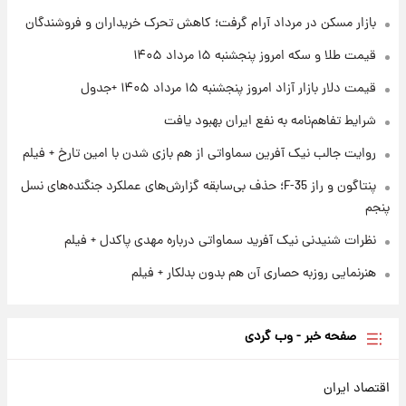
۱ روز پیش
بازار مسکن در مرداد آرام گرفت؛ کاهش تحرک خریداران و فروشندگان
ارزش سهام عدالت برای امروز چهارشنبه ۱۴ مرداد
+ جدول
قیمت طلا و سکه امروز پنجشنبه ۱۵ مرداد ۱۴۰۵
قیمت دلار بازار آزاد امروز پنجشنبه ۱۵ مرداد ۱۴۰۵ +جدول
۱ روز پیش
آغاز طرح جدید فروش مشارکت در تولید سایپا؛
شرایط تفاهم‌نامه به نفع ایران بهبود یافت
نام خودرو، مبلغ پیش پرداخت و زمان تحویل |
سود مشارکت چند درصد است؟
روایت جالب نیک آفرین سماواتی از هم بازی شدن با امین تارخ + فیلم
پنتاگون و راز F-35؛ حذف بی‌سابقه گزارش‌های عملکرد جنگنده‌های نسل
پنجم
نظرات شنیدنی نیک آفرید سماواتی درباره مهدی پاکدل + فیلم
هنرنمایی روزبه حصاری آن هم بدون بدلکار + فیلم
صفحه خبر - وب گردی
اقتصاد ایران