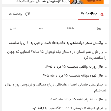
شرایط تازه فروش اقساطی سایپا اعلام شد؛
شاهین، کوییک، اطلس، سهند و ساینا با اقساط
بلندمدت + جدول
پربازدید ها
پربحث ها
۱ روز پیش
سیگنال‌های جدید برای بازار طلا؛ پیش‌بینی
روز
هفته
ماه
سال
قیمت سکه و طلا فردا
واکنش سحر دولتشاهی به حاشیه‌ها: قصد توهین به اذان را نداشتم
۲۲ ساعت پیش
فال حافظ پنجشنبه ۱۵ مرداد ماه ۱۴۰۵
راز طول عمر انسان در دستان یک نوجوان ۱۵ ساله؟ ادعایی که جهان
را شگفت‌زده کرد
۲۳ ساعت پیش
فال روزانه واقعی پنجشنبه ۱۵ مرداد ۱۴۰۵
فال قهوه روزانه پنجشنبه ۱۵ مرداد ماه ۱۴۰۵
فال قهوه روزانه پنجشنبه ۱۵ مرداد ماه ۱۴۰۵
پیش‌بینی جنجالی احسان علیخانی درباره میثاقی و فردوسی پور وایرال
۱ روز پیش
شد+فیلم
فال روزانه واقعی پنجشنبه ۱۵ مرداد ۱۴۰۵
فال حافظ پنجشنبه ۱۵ مرداد ماه ۱۴۰۵
ایران تعرفه ۷ درصدی تردد از تنگه هرمز را ابلاغ کرد