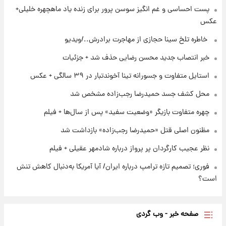
۲۰ ساعت پیش
پست احساسی و غم انگیز سوسن پرور برای زنده یاد ماهچهره خلیلی+
پست جدید محسن رضایی در شورای عالی امنیت
عکس
ملی
⁨ خاطره تلخ سینا حجازی از مهاجرت برادرش../ویدیو
۲۳ ساعت پیش
خبر انتصاب جدید محسن رضایی حذف شد + جزئیات
آتش‌سوزی در لوناپارک شیراز؛ آخرین وضعیت
خزندگان خطرناک پس از حادثه
استایل متفاوت و جسورانه تینا آخوندتبار در ۳۹ سالگی + عکس
محل کشف جسد حمیدرضا رجب‌زاده مشخص شد
چهره متفاوت بازیگر «وضعیت سفید» پس از سال‌ها + فیلم
مظنون اصلی قتل «حمیدرضا رجب‌زاده» بازداشت شد
نظر عجیب کارگردان پر پرواز درباره شادمهر عقیلی + فیلم
فوری؛ تصمیم تازه ترامپ درباره ایران/ آیا آمریکا به‌دنبال کاهش تنش
است؟
صفحه خبر - وب گردی