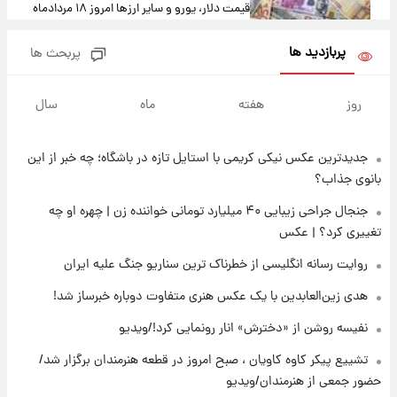
قیمت دلار، یورو و سایر ارزها امروز ۱۸ مردادماه
۱۴۰۵ + جدول
پربازدید ها
پربحث ها
۱۶ ساعت پیش
ارزش سهام عدالت برای امروز ۱۸ مرداد ۱۴۰۵ +
روز
هفته
ماه
سال
جدول
جدیدترین عکس نیکی کریمی با استایل تازه در باشگاه؛ چه خبر از این
۱۵ ساعت پیش
تصاویر شگفت‌انگیز از اهرام باستانی سودان در
بانوی جذاب؟
دل صحرا + عکس
جنجال جراحی زیبایی ۴۰ میلیارد تومانی خواننده زن | چهره او چه
تغییری کرد؟ | عکس
۱۸ ساعت پیش
زمان برگزاری دربی ۱۰۷ اعلام شد؟
روایت رسانه انگلیسی از خطرناک ترین سناریو جنگ علیه ایران
هدی زین‌العابدین با یک عکس هنری متفاوت دوباره خبرساز شد!
۱۹ ساعت پیش
نفیسه روشن از «دخترش» انار رونمایی کرد!/ویدیو
خبر انتصاب جدید محسن رضایی حذف شد +
جزئیات
تشییع پیکر کاوه کاویان ، صبح امروز در قطعه هنرمندان برگزار شد/
حضور جمعی از هنرمندان/ویدیو