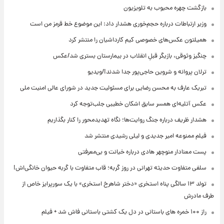
بازگشت چهره محبوب به تلویزیون
وزیر ارتباطات درباره حجم‌خوری هشدار داد: این موضوع خط قرمز من است
همیلتون عکس‌های خصوصی کیم‌ کارداشیان را منتشر کرد
چنگیز وثوقی، بازیگر قبلِ انقلاب در بیمارستان بستری شد/عکس
ترلان پروانه و شروین حاجی‌پور جدا شدند!/ویدیو
تبریک عارف به محسن رضایی برای مسئولیت جدید در شورای عالی امنیت ملی
عکس‌ آتلیه‌ای همسر سابق اشکان خطیبی جلب‌توجه کرد
هشدار ظریف درباره جنگ روایت‌ها؛ نگاه تهدیدمحور را کنار بگذاریم
فیلم ممنوعه امیر جدیدی و لیلی رشیدی منتشر شد
پست معنادار منوچهر هادی درباره خیانت و بی‌معرفتی
سلفی متفاوت حدیثه تهرانی در روز گربه؛ قاب متفاوت با گربه حیوان خانگی‌اش!
تولد ۱۳ سالگی پناه استخری «دختر شاهرخ استخری» با یک سورپرایز خاص از
طرف مادرش
راز ۱۰۰ خمره های باستانی در دل یک کشتی باستانی فاش شد + فیلم