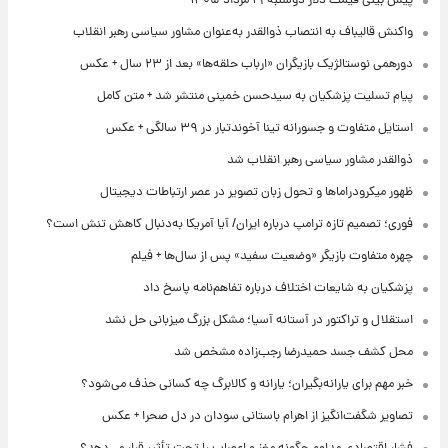
پیش‌ بینی قیمت دلار دوشنبه ۱۹ مرداد ۱۴۰۵
واکنش قالیباف به انتصاب ذوالقدر به‌عنوان مشاور سیاسی رهبر انقلاب
دورهمی نوستالژیک بازیگران «ارباب حلقه‌ها» بعد از ۲۳ سال + عکس
پیام تسلیت پزشکیان به سیدحسن خمینی منتشر شد + متن کامل
استایل متفاوت و جسورانه تینا آخوندتبار در ۳۹ سالگی + عکس
ذوالقدر مشاور سیاسی رهبر انقلاب شد
ظهور میکرودراماها و تحول زبان تصویر در عصر ارتباطات دیجیتال
فوری؛ تصمیم تازه ترامپ درباره ایران/ آیا آمریکا به‌دنبال کاهش تنش است؟
چهره متفاوت بازیگر «وضعیت سفید» پس از سال‌ها + فیلم
پزشکیان به شایعات اختلاف درباره تفاهم‌نامه پاسخ داد
استقلال و تراکتور در آستانه آسیا؛ مشکل بزرگ میزبانی حل نشد
محل کشف جسد حمیدرضا رجب‌زاده مشخص شد
خبر مهم برای یارانه‌بگیران؛ یارانه و کالابرگ چه کسانی حذف می‌شود؟
تصاویر شگفت‌انگیز از اهرام باستانی سودان در دل صحرا + عکس