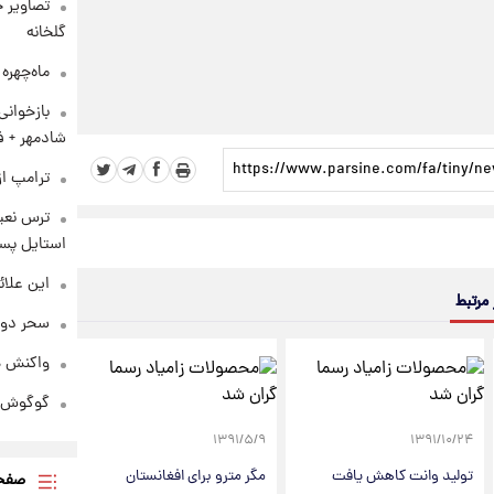
تصاویر ج
گلخانه
ماه‌چهره
بازخوان
شادمهر + ف
ترامپ از
ترس نعیم
استایل پسر
این علائ
 مرتبط
سحر دول
واکنش هم
گوگوش در
۱۳۹۱/۵/۹
۱۳۹۱/۱۰/۲۴
تولید وانت کاهش یافت
مگر مترو برای افغانستان
صفحه