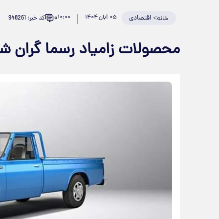
۰
>
اقتصادی
۰۵ آبان ۱۴۰۴
۱۰:۰۰
کد خبر: 948261
خانه
محصولات زامیاد رسما گران ش