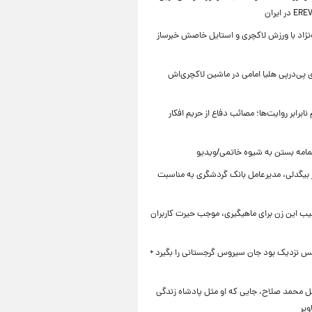
ه‌نژاد با ورزش لاکچری و استایل خاصش خبرساز
 پی‌درپی هلیا امامی در ماشین لاکچری‌اش
ابرابر روایت‌ها؛ مصائب دفاع از حریم افکار
مامه بستن به شیوه خاتمی/ویدیو
ر بیگدلی، مدیرعامل بانک گردشگری به مناسبت
یب این زن برای ماهیگیری، موجب حیرت کاربران
س نزدیک بود جان سیروس گرجستانی را بگیرد +
ل محمد صلاح، جایی که او مثل پادشاه زندگی
ویر