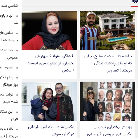
جره
شاسی بلند EREV در ایران
الهام پاو
شد!
سلفی‌های
خبرساز شد!
خط مقدم ن
خانه مجلل محمد صلاح، جایی
افشاگری هولناک بهنوش
عمومی
که او مثل پادشاه زندگی
بختیاری از تجارت موی اجساد
تصاویر ع
می‌کند | تصاویر
+ عکس
پیام دکت
روز خبرنگار
ترفند عج
شد+ فیلم
این سکان
فیلم
بهنوش بختیاری با دیدن
عکس شاد سپند امیرسلیمانی
خانه مجل
عکس‌های عروسی اکبر عبدی
در کنار پسرش
می‌کند | تصا