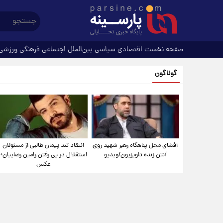
صفحه نخست
اقتصادی
سیاسی
بین‌الملل
اجتماعی
فرهنگی
ورزشی
گوناگون
افشای محل پناهگاه‌ رهبر شهید روی
انتقاد تند پیمان طالبی از مسئولان
آنتن زنده تلویزیون/ویدیو
استقلال در پی رفتن رامین رضاییان+
عکس