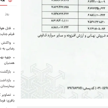
روز
قتل هول
فیلم جنایت
واکنش خ
رضایی به د
چهره بهت
همتیان
بازگشت م
بازداشت 
بیمارستان 
تصاویر ک
باقری؛ فرم