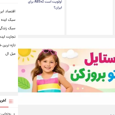
اولویت است کهABS برای
ایران؟
اقتصاد ایر
سبک ایده 
سبک زندگی 
تجارت ایده
تازه ترین خ
مبل ال
آخری