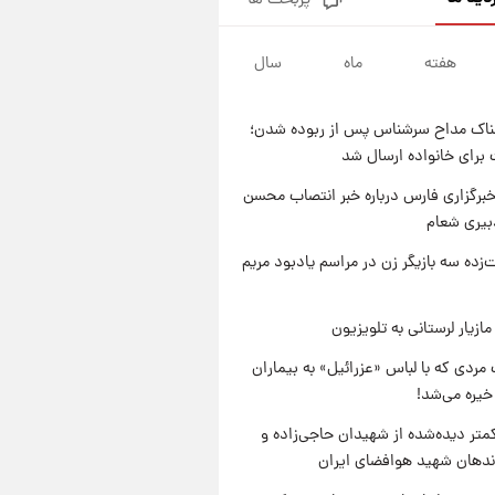
پربحث ها
یک پیش ‌بینی مهم برای قیمت
دلار، طلا و سکه شنبه ۱۷ مرداد
۱۴۰۵
هفته
ماه
سال
۱۹ ساعت پیش
بازیکن به درد نخور استقلال با
مقصد اروپا این تیم را ترک کرد!
ناک مداح سرشناس پس از ربوده شدن؛
۱ روز پیش
 برای خانواده ارسال شد
تصاویر کمتر دیده‌شده از شهیدان
حاجی‌زاده و باقری؛ فرماندهان
برگزاری فارس درباره خبر انتصاب محسن
شهید هوافضای ایران
بیری شعام
۱ روز پیش
قیمت خودروهای سایپا تغییر کرد؛
‌زده سه بازیگر زن در مراسم یادبود مریم
لیست قیمت جمعه ۱۶ مرداد
منتشر شد
ازیار لرستانی به تلویزیون
مردی که با لباس «عزرائیل» به بیماران
خیره می‌شد!
متر دیده‌شده از شهیدان حاجی‌زاده و
اندهان شهید هوافضای ایران