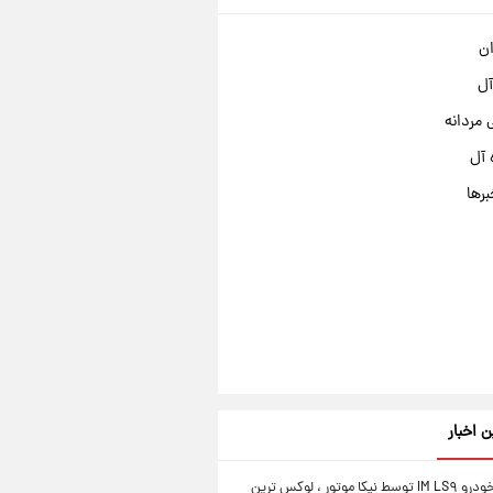
ان
آل
مردانه
 آل
برها
ن اخبار
رونمایی خودرو IM LS۹ توسط نیکا موتور ، لوکس ترین