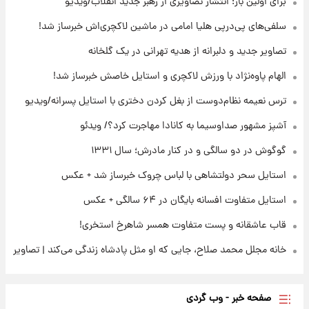
برای اولین بار؛ انتشار تصاویری از رهبر جدید انقلاب/ویدیو
تلویزیون/ویدیو
سلفی‌های پی‌درپی هلیا امامی در ماشین لاکچری‌اش خبرساز شد!
۲۲ ساعت پیش
تصاویر جدید و دلبرانه از هدیه تهرانی در یک گلخانه
ثریا اسفندیاری بعد از طلاق و در دیدار با گروه
بیتلز
الهام پاوه‌نژاد با ورزش لاکچری و استایل خاصش خبرساز شد!
ترس نعیمه نظام‌دوست از بغل کردن دختری با استایل پسرانه/ویدیو
۲۲ ساعت پیش
ادعای جنجالی درباره اینفانتینو؛ اتهام پرداخت
آشپز مشهور صداوسیما به کانادا مهاجرت کرد؟/ ویدئو
پول به معشوقه با درآمد یوفا
گوگوش در دو سالگی و در کنار مادرش؛ سال ۱۳۳۱
استایل سحر دولتشاهی با لباس چروک خبرساز شد + عکس
استایل متفاوت افسانه بایگان در ۶۴ سالگی + عکس
قاب عاشقانه و پست متفاوت همسر شاهرخ استخری!
خانه مجلل محمد صلاح، جایی که او مثل پادشاه زندگی می‌کند | تصاویر
صفحه خبر - وب گردی