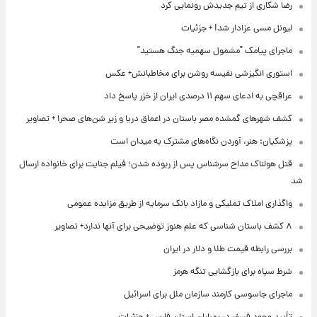
رضا شکاری از تیم جدیدش رونمایی کرد
لیونل مسی عزادار شد! + جزئیات
ماجرای پیامک "مشمول سهمیه جنگ هستید"
استوری انگیزشی نفیسه روشن برای مخاطبانش+ عکس
عراقچی به ادعای سهم ۱۱ درصدی ایران از خزر پاسخ داد
کشف شهرهای گمشده مصر باستان در اعماق دریا و زیر شن‌های صحرا + تصاویر
پزشکیان: هنر، آوردن نگاه‌های مشترک به میدان است
قتل هولناک مداح سرشناس پس از ربوده شدن؛ فیلم جنایت برای خانواده ارسال
شد
واگذاری املاک تملیکی و مازاد بانک سرمایه از طریق مزایده عمومی
۸ کشف باستان شناسی که علم هنوز توضیحی برای آنها ندارد+ تصاویر
بررسی رابطه قیمت طلا و دلار در ایران
شرط سپاه برای بازگشایی تنگه هرمز
ماجرای جاسوسی کارمند سازمان ملل برای اسرائیل