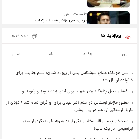
۱۶ ساعت پیش
لیونل مسی عزادار شد! + جزئیات
پربازدید ها
پربحث ها
۱۹ ساعت پیش
لحظه برخورد رعد و برق به ساختمان مرکز تجارت
روز
هفته
ماه
سال
جهانی در آمریکا + فیلم
قتل هولناک مداح سرشناس پس از ربوده شدن؛ فیلم جنایت برای
۱۹ ساعت پیش
برای اولین بار؛ انتشار تصاویری از رهبر جدید
خانواده ارسال شد
انقلاب/ویدیو
افشای محل پناهگاه‌ رهبر شهید روی آنتن زنده تلویزیون/ویدیو
۱۹ ساعت پیش
حضور مازیار لرستانی در ختم اکبر عبدی برای او گران تمام شد!/ دزدی از
تصاویر عمامه بستن به شیوه خاتمی/ویدیو
مازیار لرستانی آن هم در روز روشن
دو دختر پیمان قاسم‌خانی، یکی از بهاره رهنما و دیگری از میترا
ابراهیمی؛ در یک قاب!
۲۱ ساعت پیش
افشای محل پناهگاه‌ رهبر شهید روی آنتن زنده