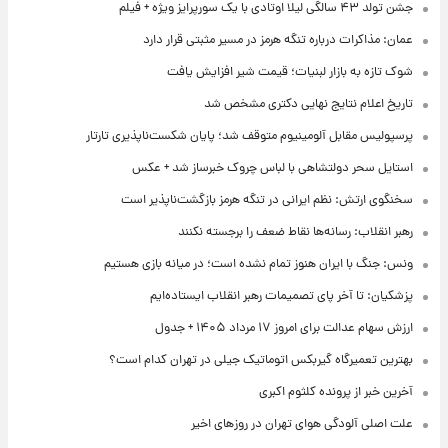
جشن تولد ۴۳ سالگی لیلا اوتادی با یک سورپرایز ویژه + فیلم
عمان: مذاکرات درباره تنگه هرمز در مسیر مثبتی قرار دارد
شوک تازه به بازار لبنیات؛ قیمت شیر افزایش یافت
تاریخ اعلام نتایج نهایی دکتری مشخص شد
پرسپولیس مقابل آلومینیوم متوقف شد؛ پایان شکست‌ناپذیری تارتار
استایل سحر دولتشاهی با لباس چروک خبرساز شد + عکس
سخنگوی ارتش: نظم ایرانی در تنگه هرمز بازگشت‌ناپذیر است
رهبر انقلاب: رسانه‌ها نقاط ضعف را برجسته نکنند
ونس: جنگ با ایران هنوز تمام نشده است؛ در میانه بازی هستیم
پزشکیان: تا آخر پای تصمیمات رهبر انقلاب ایستاده‌ایم
ارزش سهام عدالت برای امروز ۱۷ مرداد ۱۴۰۵ + جدول
بهترین تعمیرگاه گیربکس اتوماتیک جیلی در تهران کدام است؟
آخرین خبر از پرونده کلثوم اکبری
علت اصلی آلودگی هوای تهران در روزهای اخیر