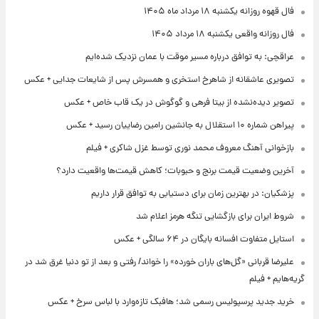
فال قهوه روزانه یکشنبه ۱۸ مرداد ماه ۱۴۰۵
فال روزانه واقعی یکشنبه ۱۸ مرداد ۱۴۰۵
عراقچی: به توافق درباره مسیر موقت با عمان نزدیک شده‌ایم
تصویری عاشقانه از شاهرخ استخری و همسرش پس از شایعات جدایی + عکس
تصویر دیده‌نشده از بیتا فرهی و گوگوش در یک قاب خاص + عکس
پیراهن شماره ۱۰ استقلال به جانشین رامین رضاییان رسید + عکس
بازخوانی آهنگ معروف محمد نوری توسط غزل شاکری + فیلم
آخرین وضعیت قیمت برنج و حبوبات؛ کاهش قیمت‌ها واقعیت دارد؟
پزشکیان: در بهترین زمان برای دستیابی به توافق قرار داریم
شروط ایران برای بازگشایی تنگه هرمز اعلام شد
استایل متفاوت افسانه بایگان در ۶۴ سالگی + عکس
علیرضا قربانی «گل‌های باران خورده» را خواند/ رفتی و بعد از تو دنیا غرق شد در
گریه‌هایم + فیلم
خرید جدید پرسپولیس رسمی شد؛ هافبک تازه‌وارد با لباس سرخ + عکس