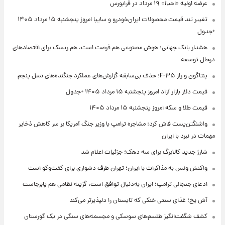
عرضه اولیه «احیا۱» ۱۹ مرداد در فرابورس
تغییر تند قیمت محصولات ایران‌خودرو و سایپا امروز پنجشنبه ۱۵ مرداد ۱۴۰۵
+جدول
هشدار بانک جهانی؛ هوش مصنوعی هم فرصت است، هم ریسک برای اقتصادهای
درحال توسعه
پنتاگون و راز F-۳۵؛ حذف بی‌سابقه گزارش‌های عملکرد جنگنده‌های نسل پنجم
قیمت دلار بازار آزاد امروز پنجشنبه ۱۵ مرداد ۱۴۰۵ +جدول
قیمت طلا و سکه امروز پنجشنبه ۱۵ مرداد ۱۴۰۵
واشنگتن‌پست فاش کرد: مشاجره ترامپ با وزیر جنگ آمریکا بر سر کاهش ذخایر
مهمات در نبرد با ایران
شارژ جدید کالابرگ برای سه دهک؛ جزئیات اعلام شد
واکنش ونس به مذاکرات با ایران؛ تهران طرف دشواری برای گفت‌وگو است
ادعای جنجالی ترامپ؛ ایران به‌دنبال توافق است، گزینه نظامی هم پابرجاست
آش یخ؛ غذای سنتی خنکی که تابستان را دلپذیرتر می‌کند
کشف شگفت‌انگیز طلسم‌های سوسکی و مجسمه‌های سنگی در یک گورستان