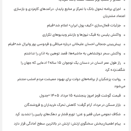
اجرای برنامه تحول بانک با تمرکز بر منابع پایدار، درآمدهای کارمزدی و بازسازی
اعتماد مشتریان
جزئیات فعال‌سازی «کیف پول ایران» اعلام شد+فیلم
واکنش پلیس به فیک نیوزها و بازنشر ویدیوهای تکراری
پیش‌بینی جنجالی احسان علیخانی درباره میثاقی و فردوسی پور وایرال شد+فیلم
واکنش سحر دولتشاهی به حاشیه‌ها: قصد توهین به اذان را نداشتم
راز طول عمر انسان در دستان یک نوجوان ۱۵ ساله؟ ادعایی که جهان را
شگفت‌زده کرد
روایت پزشکیان از برنامه‌های دولت برای بهبود معیشت مردم امشب منتشر
می‌شود
قیمت گوشت قرمز امروز پنجشنبه ۱۵ مرداد ۱۴۰۵ +جدول
بازار مسکن در مرداد آرام گرفت؛ کاهش تحرک خریداران و فروشندگان
شکاف نجومی میان فقیر و غنی؛ تورم فشار بر دهک‌های پایین را تشدید کرد
پیام اطمینان‌بخش سخنگوی ارتش: ارتش در بالاترین سطح آمادگی قرار دارد