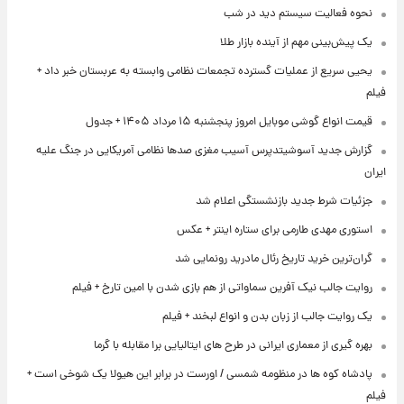
نحوه فعالیت سیستم دید در شب
یک پیش‌بینی مهم از آینده بازار طلا
یحیی سریع از عملیات گسترده تجمعات نظامی وابسته به عربستان خبر داد +
فیلم
قیمت انواع گوشی موبایل امروز پنجشنبه ۱۵ مرداد ۱۴۰۵ + جدول
گزارش جدید آسوشیتدپرس آسیب مغزی صدها نظامی آمریکایی در جنگ علیه
ایران
جزئیات شرط جدید بازنشستگی اعلام شد
استوری مهدی طارمی برای ستاره اینتر + عکس
گران‌ترین خرید تاریخ رئال مادرید رونمایی شد
روایت جالب نیک آفرین سماواتی از هم بازی شدن با امین تارخ + فیلم
یک روایت جالب از زبان بدن و انواع لبخند + فیلم
بهره گیری از معماری ایرانی در طرح های ایتالیایی برا مقابله با گرما
پادشاه کوه ها در منظومه شمسی / اورست در برابر این هیولا یک شوخی است +
فیلم