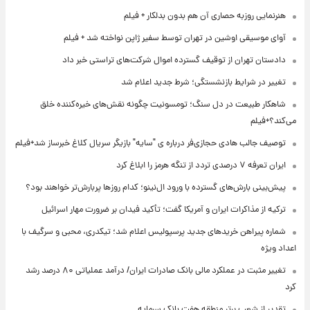
هنرنمایی روزبه حصاری آن هم بدون بدلکار + فیلم
آوای موسیقی اوشین در تهران توسط سفیر ژاپن نواخته شد + فیلم
دادستان تهران از توقیف گسترده اموال شرکت‌های تراستی خبر داد
تغییر در شرایط بازنشستگی؛ شرط جدید اعلام شد
شاهکار طبیعت در دل سنگ؛ تومسونیت چگونه نقش‌های خیره‌کننده خلق
می‌کند؟+فیلم
توصیف جالب هادی حجازی‌فر درباره ی "سایه" بازیگر سریال کلاغ خبرساز شد+فیلم
ایران تعرفه ۷ درصدی تردد از تنگه هرمز را ابلاغ کرد
پیش‌بینی بارش‌های گسترده با ورود ال‌نینو؛ کدام روزها پربارش‌تر خواهند بود؟
ترکیه از مذاکرات ایران و آمریکا گفت؛ تأکید فیدان بر ضرورت مهار اسرائیل
شماره پیراهن خریدهای جدید پرسپولیس اعلام شد؛ تیکدری، محبی و سرگیف با
اعداد ویژه
تغییر مثبت در عملکرد مالی بانک صادرات ایران/ درآمد عملیاتی ۸۰ درصد رشد
کرد
تقدیر از شعب برتر منطقه هفت بانک سرمایه