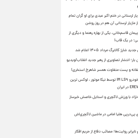
ار لرستانی در ختم اکبر عبدی برای او گران تمام
 مازیار لرستانی آن هم در روز روشن
یمان قاسم‌خانی، یکی از بهاره رهنما و دیگری از
می؛ در یک قاب!
ید شارژ کالابرگ مرداد ۱۴۰۵ اعلام شد
ن بار؛ انتشار تصاویری از رهبر جدید انقلاب/ویدیو
انه و پست متفاوت همسر شاهرخ استخری!
رونمایی خودرو IM LS۹ توسط نیکا موتور ، لوکس ترین
ه‌نژاد با ورزش لاکچری و استایل خاصش خبرساز
 پی‌درپی هلیا امامی در ماشین لاکچری‌اش
ابرابر روایت‌ها؛ مصائب دفاع از حریم افکار