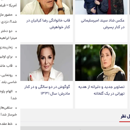
آمریکا + فیلم
حضور مازی
عکس شاد سپند امیرسلیمانی
قاب خانوادگی رضا کیانیان در
شد!/ دزدی از
در کنار پسرش
کنار خواهرش
دو دختر پ
میترا ابراهی
زمان‌بندی جد
برای اولی
قاب عاشق
شاسی بلند EREV در ایران
تصاویر جدید و دلبرانه از هدیه
گوگوش در دو سالگی و در کنار
الهام پاو
تهرانی در یک گلخانه
مادرش؛ سال ۱۳۳۱
شد!
سلفی‌های
خبرساز شد!
ل نظر
خط مقدم ن