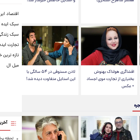
همسر شاهرخ استخری!
و استایل خاصش خبرساز شد!
اقتصاد ایر
سبک ایده 
سبک زندگی 
تجارت ایده
تازه ترین خ
مبل ال
افشاگری هولناک بهنوش
لادن مستوفی در ۵۴ سالگی با
بختیاری از تجارت موی اجساد
این استایل متفاوت دیده شد!
+ عکس
جره
آخری
لحظه برخو