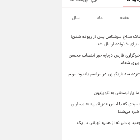
پربحث ها
قیمت محصولات ایران‌خودرو و
سایپا امروز شنبه ۱۷ مرداد ۱۴۰۵
هفته
ماه
سال
۱۹ ساعت پیش
یک پیش ‌بینی مهم برای قیمت
دلار، طلا و سکه شنبه ۱۷ مرداد
ناک مداح سرشناس پس از ربوده شدن؛
۱۴۰۵
۱۹ ساعت پیش
 برای خانواده ارسال شد
بازیکن به درد نخور استقلال با
مقصد اروپا این تیم را ترک کرد!
برگزاری فارس درباره خبر انتصاب محسن
بیری شعام
۱ روز پیش
تصاویر کمتر دیده‌شده از شهیدان
‌زده سه بازیگر زن در مراسم یادبود مریم
حاجی‌زاده و باقری؛ فرماندهان
شهید هوافضای ایران
ازیار لرستانی به تلویزیون
مردی که با لباس «عزرائیل» به بیماران
خیره می‌شد!
دید و دلبرانه از هدیه تهرانی در یک