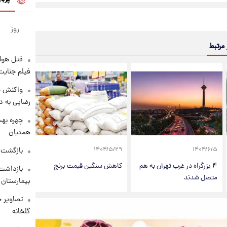
روز
 مرتبط
قتل هول
فیلم جنایت
واکنش خ
رضایی به د
چهره بهت
همتیان
بازگشت م
۱۴۰۴/۵/۲۹
۱۴۰۴/۶/۵
۴ بزرگراه در غرب تهران به هم
کاهش سنگین قیمت برنج
بازداشت 
متصل شدند
بیمارستان 
تصاویر ج
گلخانه