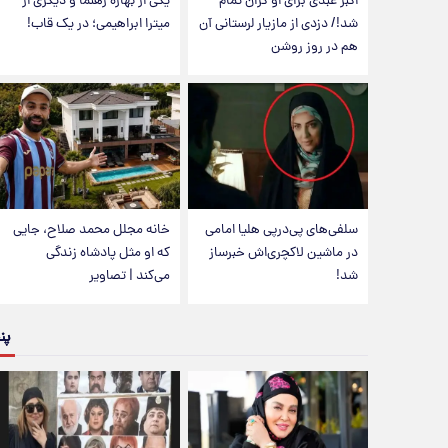
اکبر عبدی برای او گران تمام
یکی از بهاره رهنما و دیگری از
شد!/ دزدی از مازیار لرستانی آن
میترا ابراهیمی؛ در یک قاب!
هم در روز روشن
سلفی‌های پی‌درپی هلیا امامی
خانه مجلل محمد صلاح، جایی
در ماشین لاکچری‌اش خبرساز
که او مثل پادشاه زندگی
شد!
می‌کند | تصاویر
پن