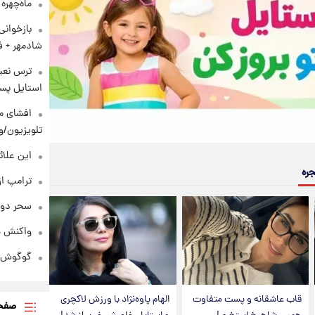
ماه‌چهره
بازخوان
شادمهر + ف
ترس نعیم
استایل پسر
افشای مح
تلویزیون/و
این علائ
جره
ترامپ از
سحر دول
واکنش هم
گوگوش در
قاب عاشقانه و پست متفاوت
الهام پاوه‌نژاد با ورزش لاکچری
صفحه