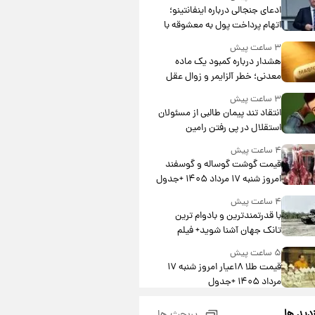
ادعای جنجالی درباره اینفانتینو؛
اتهام پرداخت پول به معشوقه با
درآمد یوفا
۳ ساعت پیش
هشدار درباره کمبود یک ماده
معدنی؛ خطر آلزایمر و زوال عقل
افزایش می‌یابد؟
۳ ساعت پیش
انتقاد تند پیمان طالبی از مسئولان
استقلال در پی رفتن رامین
رضاییان+ عکس
۴ ساعت پیش
قیمت گوشت گوساله و گوسفند
امروز شنبه ۱۷ مرداد ۱۴۰۵ +جدول
۴ ساعت پیش
با قدرتمندترین و بادوام ترین
تانک جهان آشنا شوید+ فیلم
۵ ساعت پیش
قیمت طلا ۱۸عیار امروز شنبه ۱۷
مرداد ۱۴۰۵ +جدول
۵ ساعت پیش
زدید ها