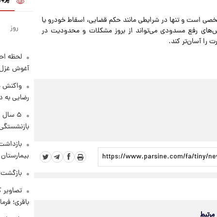
ی است و تنها در شرایطی مانند حکم قضایی، اسقاط خودرو یا
روز
‌های رفع مسدودی می‌تواند از بروز مشکلات و محدودیت در
را آسان‌تر کند.
لحظه احس
آغوش غزل 
واکنش خ
رضایی به د
۵ سال 
بازنشستگی
بازداشت 
بیمارستان 
بازگشت م
تصاویر ک
باقری؛ فرم
 مرتبط