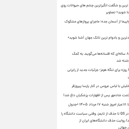
ترین و شگفت انگیزترین چشم های حیوانات روی
نا شوید+ تصاویر
ر ۴ هواپیما از آسمان جده؛ ماجرای پروازهای مشکوک
دترین و بادوام ترین تانک جهان آشنا شوید+
کتاب ۸۰۰ ساله‌ای که افسانه‌ها می‌گویند به کمک
شته شد
توافق ۶۰ روزه برای تنگه هرمز؛ جزئیات جدید از رایزنی
خلیلی با لباس عروس در کنار پارسا پیروزفر
شت شادمهر پس از اظهارات پزشکیان داغ شد!
۱ +جدول
از سقوط در QS تا حذف از تایمز، وقتی سیاست دانشگاه را
د/ روایت حذف دانشگاه‌های ایران از
ی جهانی