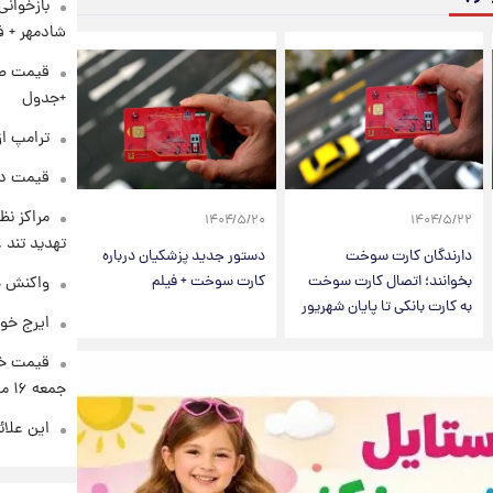
بازخوان
شادمهر + ف
+جدول
ترامپ از
قیمت دلار د
مراکز نظ
۱۴۰۴/۵/۲۰
۱۴۰۴/۵/۲۲
تهدید تند
دارندگان کارت سوخت
دستور جدید پزشکیان درباره
بخوانند؛ اتصال کارت سوخت
کارت سوخت + فیلم
واکنش هم
به کارت بانکی تا پایان شهریور
ایرج خو
قیمت خو
جمعه ۱۶ مرداد منتشر شد
این علائ