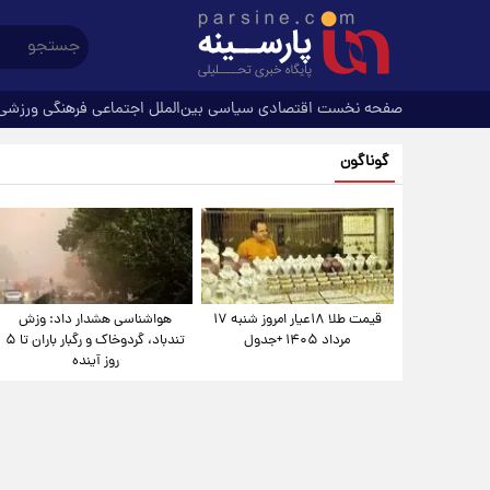
صفحه نخست
اقتصادی
سیاسی
بین‌الملل
اجتماعی
فرهنگی
ورزشی
گوناگون
قیمت طلا ۱۸عیار امروز شنبه ۱۷
هواشناسی هشدار داد: وزش
مرداد ۱۴۰۵ +جدول
تندباد، گردوخاک و رگبار باران تا ۵
روز آینده