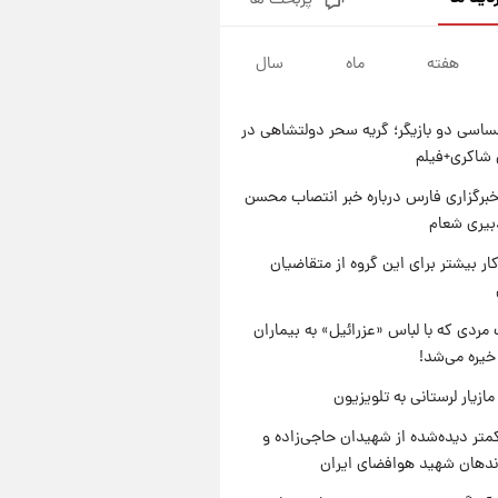
پربحث ها
گران‌ترین خرید تاریخ رئال مادرید
رونمایی شد
هفته
ماه
سال
۱ روز پیش
پیش‌بینی بارش‌های گسترده با
ورود ال‌نینو؛ کدام روزها پربارش‌تر
اسی دو بازیگر؛ گریه سحر دولتشاهی در
خواهند بود؟
۱ روز پیش
شاکری+فیلم
شماره پیراهن خریدهای جدید
پرسپولیس اعلام شد؛ تیکدری،
برگزاری فارس درباره خبر انتصاب محسن
محبی و سرگیف با اعداد ویژه
بیری شعام
۱ روز پیش
جزئیات فعال‌سازی «کیف پول
کار بیشتر برای این گروه از متقاضیان
ایران» اعلام شد+فیلم
مردی که با لباس «عزرائیل» به بیماران
خیره می‌شد!
ازیار لرستانی به تلویزیون
متر دیده‌شده از شهیدان حاجی‌زاده و
اندهان شهید هوافضای ایران