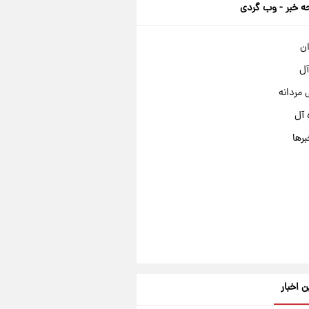
 خبر - وب گردی
ان
آل
مردانه
 آل
برها
ن اخبار