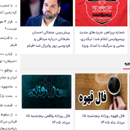
با عجیب 
کره زمین آش
فرا
چیست؟
شماره پیراهن خریدهای جدید
پیش‌بینی جنجالی احسان
با قدرتمن
پرسپولیس اعلام شد؛ تیکدری،
علیخانی درباره میثاقی و
فیلم
محبی و سرگیف با اعداد ویژه
فردوسی پور وایرال شد+فیلم
«شیطان» نو
جره
ایران و عمان
ماه‌چهره 
بحث بازگ
قیمت طلا ۱۸عیار امروز شنبه ۱۷ مرداد ۴۰۵
فال قهوه روزانه پنجشنبه ۱۵
فال روزانه واقعی پنجشنبه ۱۵
قربانی می‌کن
مرداد ماه ۱۴۰۵
مرداد ۱۴۰۵
رتبه‌بندی‌ها