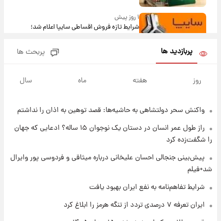
۱ روز پیش
شرایط تازه فروش اقساطی سایپا اعلام شد؛
شاهین، کوییک، اطلس، سهند و ساینا با اقساط
بلندمدت + جدول
پربازدید ها
پربحث ها
۱ روز پیش
سیگنال‌های جدید برای بازار طلا؛ پیش‌بینی
روز
هفته
ماه
سال
قیمت سکه و طلا فردا
واکنش سحر دولتشاهی به حاشیه‌ها: قصد توهین به اذان را نداشتم
۱ روز پیش
فال حافظ پنجشنبه ۱۵ مرداد ماه ۱۴۰۵
راز طول عمر انسان در دستان یک نوجوان ۱۵ ساله؟ ادعایی که جهان
را شگفت‌زده کرد
۱ روز پیش
پیش‌بینی جنجالی احسان علیخانی درباره میثاقی و فردوسی پور وایرال
فال قهوه روزانه پنجشنبه ۱۵ مرداد ماه ۱۴۰۵
شد+فیلم
شرایط تفاهم‌نامه به نفع ایران بهبود یافت
۱ روز پیش
ایران تعرفه ۷ درصدی تردد از تنگه هرمز را ابلاغ کرد
فال روزانه واقعی پنجشنبه ۱۵ مرداد ۱۴۰۵