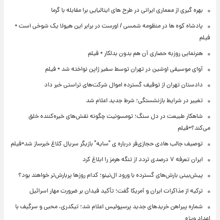
بهره گیری از معماری ایرانی در طرح های ایتالیایی برا مقابله با گرما
پادشاه کوه ها در منظومه شمسی / اورست در برابر این هیولا یک شوخی است +
فیلم
هنرنمایی روزبه حصاری آن هم بدون بدلکار + فیلم
آوای موسیقی اوشین در تهران توسط سفیر ژاپن نواخته شد + فیلم
دادستان تهران از توقیف گسترده اموال شرکت‌های تراستی خبر داد
تغییر در شرایط بازنشستگی؛ شرط جدید اعلام شد
شاهکار طبیعت در دل سنگ؛ تومسونیت چگونه نقش‌های خیره‌کننده خلق
می‌کند؟+فیلم
توصیف جالب هادی حجازی‌فر درباره ی "سایه" بازیگر سریال کلاغ خبرساز شد+فیلم
ایران تعرفه ۷ درصدی تردد از تنگه هرمز را ابلاغ کرد
پیش‌بینی بارش‌های گسترده با ورود ال‌نینو؛ کدام روزها پربارش‌تر خواهند بود؟
ترکیه از مذاکرات ایران و آمریکا گفت؛ تأکید فیدان بر ضرورت مهار اسرائیل
شماره پیراهن خریدهای جدید پرسپولیس اعلام شد؛ تیکدری، محبی و سرگیف با
اعداد ویژه