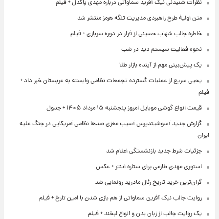
نظرات شنیدنی نیک آفرید سماواتی درباره مهدی پاکدل + فیلم
متن اولیۀ طرح راهبردی مدیریت تنگه هرمز منتشر شد
خاطره جالب شهاب حسینی از فرار در دوره سربازی + فیلم
نحوه فعالیت سیستم دید در شب
یک پیش‌بینی مهم از آینده بازار طلا
یحیی سریع از عملیات گسترده تجمعات نظامی وابسته به عربستان خبر داد +
فیلم
قیمت انواع گوشی موبایل امروز پنجشنبه ۱۵ مرداد ۱۴۰۵ + جدول
گزارش جدید آسوشیتدپرس آسیب مغزی صدها نظامی آمریکایی در جنگ علیه
ایران
جزئیات شرط جدید بازنشستگی اعلام شد
استوری مهدی طارمی برای ستاره اینتر + عکس
گران‌ترین خرید تاریخ رئال مادرید رونمایی شد
روایت جالب نیک آفرین سماواتی از هم بازی شدن با امین تارخ + فیلم
یک روایت جالب از زبان بدن و انواع لبخند + فیلم