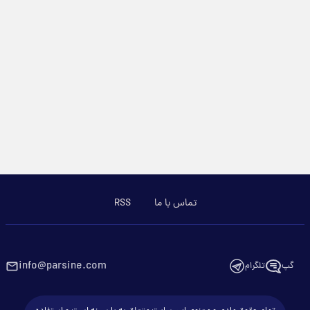
تماس با ما
RSS
info@parsine.com
گپ
تلگرام