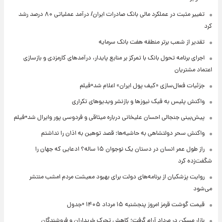
تغییر مثبت در عملکرد مالی بانک صادرات ایران/ درآمد عملیاتی ۸۰ درصد رشد
کرد
تقدیر از شعب برتر منطقه هفت بانک سرمایه
اجرای برنامه تحول بانک با تمرکز بر منابع پایدار، درآمدهای کارمزدی و بازسازی
اعتماد مشتریان
جزئیات فعال‌سازی «کیف پول ایران» اعلام شد+فیلم
واکنش پلیس به فیک نیوزها و بازنشر ویدیوهای تکراری
پیش‌بینی جنجالی احسان علیخانی درباره میثاقی و فردوسی پور وایرال شد+فیلم
واکنش سحر دولتشاهی به حاشیه‌ها: قصد توهین به اذان را نداشتم
راز طول عمر انسان در دستان یک نوجوان ۱۵ ساله؟ ادعایی که جهان را
شگفت‌زده کرد
روایت پزشکیان از برنامه‌های دولت برای بهبود معیشت مردم امشب منتشر
می‌شود
قیمت گوشت قرمز امروز پنجشنبه ۱۵ مرداد ۱۴۰۵ +جدول
بازار مسکن در مرداد آرام گرفت؛ کاهش تحرک خریداران و فروشندگان