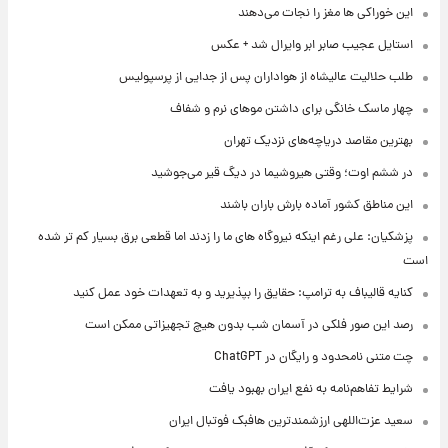
این خوراکی ها مغز را نجات می‌دهند
استایل عجیب صابر ابر وایرال شد + عکس
طلب حلالیت عالیشاه از هواداران پس از جدایی از پرسپولیس
چهار ماسک خانگی برای داشتن موهای نرم و شفاف
بهترین مقاصد دریاچه‌های نزدیک تهران
در ششم اوت؛ وقتی هیروشیما در دیگ قیر می‌جوشید
این مناطق کشور آماده بارش باران باشند
پزشکیان: علی رغم اینکه نیروگاه های ما را زدند اما قطعی برق بسیار کم تر شده
است
کنایه قالیباف به ترامپ: حقایق را بپذیرید و به تعهدات خود عمل کنید
رصد این صور فلکی در آسمان شب بدون هیچ تجهیزاتی ممکن است
چت متنی نامحدود و رایگان در ChatGPT
شرایط تفاهم‌نامه به نفع ایران بهبود یافت
سعید عزت‌اللهی ارزشمندترین هافبک فوتبال ایران