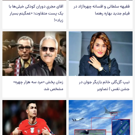
فقیهه سلطانی و افسانه چهره‌آزاد در
آقای مجریِ دوران کودکی خیلی‌ها با
فیلم جدید بهاره رهنما
یک پست متفاوت؛ «غمگینم بسیار
زیاد»!
تیپ گل‌گلی خانم بازیگر جوان در
زمان پخش «مرد سه هزار چهره»
جشن نفس | تصاویر
مشخص شد