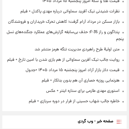
قیمت طلا و سکه امروز پنجشنبه ۱۵ مرداد ۱۴۰۵
نظرات شنیدنی نیک آفرید سماواتی درباره مهدی پاکدل + فیلم
۱ روز پیش
بازار مسکن در مرداد آرام گرفت؛ کاهش تحرک خریداران و فروشندگان
ارزش سهام عدالت برای امروز چهارشنبه ۱۴ مرداد
+ جدول
پنتاگون و راز F-35؛ حذف بی‌سابقه گزارش‌های عملکرد جنگنده‌های نسل
پنجم
۱ روز پیش
آغاز طرح جدید فروش مشارکت در تولید سایپا؛
متن اولیۀ طرح راهبردی مدیریت تنگه هرمز منتشر شد
نام خودرو، مبلغ پیش پرداخت و زمان تحویل |
روایت جالب نیک آفرین سماواتی از هم بازی شدن با امین تارخ + فیلم
سود مشارکت چند درصد است؟
قیمت دلار بازار آزاد امروز پنجشنبه ۱۵ مرداد ۱۴۰۵ +جدول
هنرنمایی روزبه حصاری آن هم بدون بدلکار + فیلم
استوری مهدی طارمی برای ستاره اینتر + عکس
خاطره جالب شهاب حسینی از فرار در دوره سربازی + فیلم
صفحه خبر - وب گردی