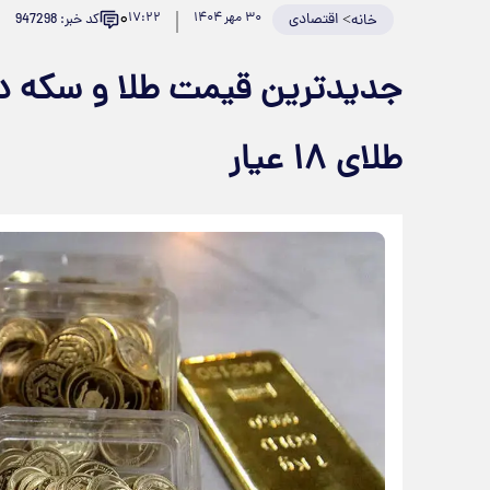
۰
>
اقتصادی
۳۰ مهر ۱۴۰۴
۱۷:۲۲
کد خبر: 947298
خانه
طلای ۱۸ عیار