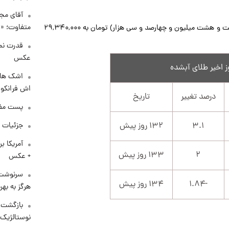
آقای مجر
متفاوت؛ «غ
طلای آبشده امروز با افزایش ۳.۱ درصدی، از ۲۸,۴۳۰,۰۰۰ (بیست و هشت میلیون و چهارصد و سی هزار) تومان به ۲۹,۳۴۰,۰۰۰
قدرت نم
عکس
اشک های 
اش فرانکو ب
درصد تغییر
تاریخ
پست مفه
۳.۱
۱۳۲ روز پیش
جزئیات ش
آمریکا ب
۲
۱۳۳ روز پیش
+ عکس
سرنوشت 
-۱.۸۴
۱۳۴ روز پیش
هرگز به بهر
بازگشت م
نوستالژیک 