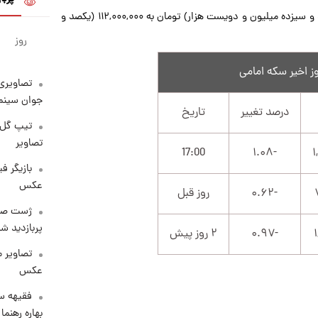
سکه امامی امروز با کاهش ۱.۰۷ درصدی، از ۱۱۳,۲۰۰,۰۰۰ (یکصد و سیزده میلیون و دویست هزار) تومان به ۱۱۲,۰۰۰,۰۰۰ (یکصد و
روز
تصاویری 
جوان سینما
درصد تغییر
تاریخ
تیپ گل‌گ
تصاویر
17:00
-۱.۰۸
بازیگر ف
عکس
-۰.۶۲
روز قبل
پربازدید 
-۰.۹۷
۲ روز پیش
تصاویر 
عکس
فقیهه سل
بهاره رهنما