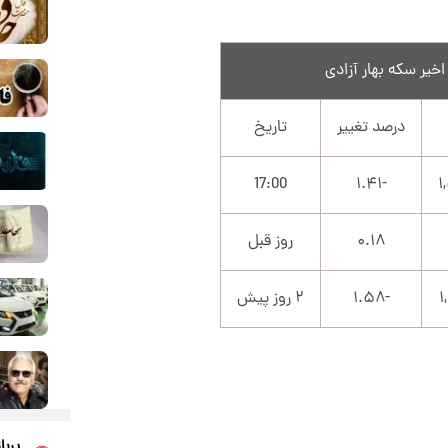
درصد تغییر
تاریخ
17:00
-۱.۴۱
۰.۱۸
روز قبل
-۱.۵۸
۲ روز پیش
پربا