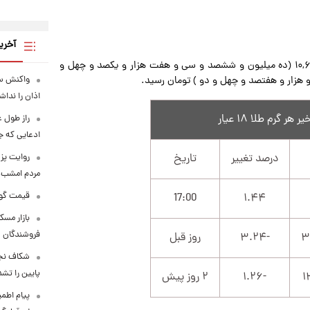
آخری
هر گرم طلا ۱۸ عیار امروز با افزایش ۱.۴۴ درصدی، از ۱۰,۶۳۷,۱۴۸ (ده میلیون و ششصد و سی و هفت هزار و یکصد و چهل و
واکنش سح
اذان را نداش
ادعایی که ج
درصد تغییر
تاریخ
روایت پزش
مردم امشب 
قیمت گوشت قرم
17:00
۱.۴۴
بازار مسک
فروشندگان
-۳.۲۴
روز قبل
شکاف نجو
پایین را تشد
-۱.۲۶
۲ روز پیش
پیام اطم