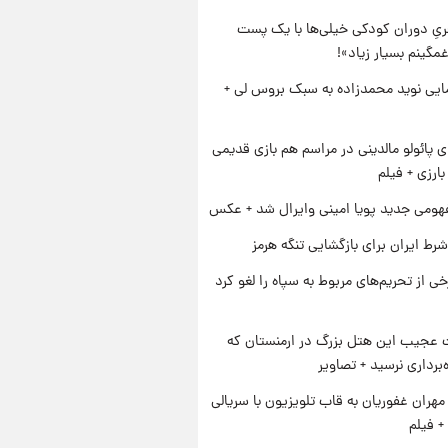
یِ دوران کودکی خیلی‌ها با یک پست
مگینم بسیار زیاد»!
ایی نوید محمدزاده به سبک بروس لی +
پائولو مالدینی در مراسم هم بازی قدیمی
ارزی + فیلم
ومی جدید پویا امینی وایرال شد + عکس
رط ایران برای بازگشایی تنگه هرمز
رخی از تحریم‌های مربوط به سپاه را لغو کرد
عجیب این هتل بزرگ در ارمنستان که
ه‌برداری نرسید + تصاویر
هران غفوریان به قاب تلویزیون با سریالی
+ فیلم