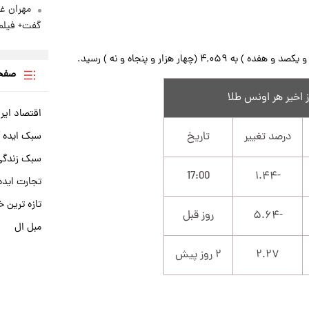
مهران غف
گفت+ فیلم
صفحه
اقتصاد ایر
درصد تغییر
تاریخ
سبک ایده 
سبک زندگی 
17:00
-۱.۴۴
تجارت ایده
تازه ترین خ
-۵.۶۴
روز قبل
مبل ال
۲.۲۷
۲ روز پیش