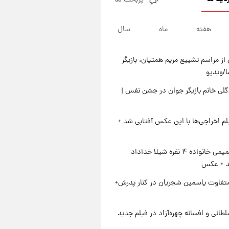
پربحث ها
کار استقلال و رامین رضاییان رسما
تمام شد + عکس / خداحافظی
صمیمانه آبی ها با رامین!
هفته
ماه
سال
۱ روز پیش
آتش اختلاف در اینستاگرام؛ تمجید
از حردانی به مذاق رضاییان خوش
از مراسم تشییع مریم همتیان، بازیگر
نیامد+عکس
۱ روز پیش
/ویدیو
پروین اعتصامی در دوران نوجوانی؛
اواخر دهه ۱۲۹۰ شمسی
لی خانم بازیگر جوان در جشن نفس |
۱ روز پیش
قدرت‌نمایی نظامی چین؛ بمب‌افکن
یلم اخراجی‌ها با این عکس آفتابی شد +
حامل موشک هسته‌ای در آسمان
ظاهر شد
ژست صمیمی خانواده ۴ نفره شیلا خداداد
شد + عکس
متفاوت یاسمین شجریان در کنار پدرش+
طانی و افسانه چهره‌آزاد در فیلم جدید