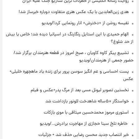
روایت رسانه انگلیسی از خطرناک ترین سناریو جنگ علیه ایران
۲۲ ساعت پیش
هدی زین‌العابدین با یک عکس هنری متفاوت دوباره خبرساز شد!
خواستگار ۵۰ساله شاهدخت لئونور بازداشت شد
نفیسه روشن از «دخترش» انار رونمایی کرد!/ویدیو
الهام حمیدی با این استایل رنگارنگ در اسپانیا دیده شد؛ خاص یا بیش
۲۲ ساعت پیش
از حد شلوغ؟
نخستین تصویر لیونل مسی بعد از مرگ
پدر+عکس و فیلم
تشییع پیکر کاوه کاویان ، صبح امروز در قطعه هنرمندان برگزار شد/
حضور جمعی از هنرمندان/ویدیو
۲۳ ساعت پیش
پست احساسی و غم انگیز سوسن پرور برای زنده یاد ماهچهره خلیلی+
استوری مرموز محمدحسین میثاقی با موی
عکس
بازکات
نخستین تصویر لیونل مسی بعد از مرگ پدر+عکس و فیلم
خواستگار ۵۰ساله شاهدخت لئونور بازداشت شد
استوری مرموز محمدحسین میثاقی با موی بازکات
⁨ خاطره تلخ سینا حجازی از مهاجرت برادرش../ویدیو
خبر انتصاب جدید محسن رضایی حذف شد + جزئیات