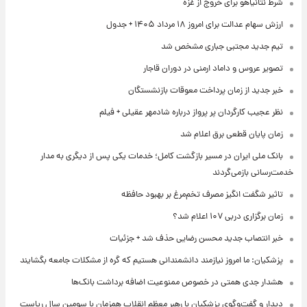
شرط نتانیاهو برای خروج از غزه
ارزش سهام عدالت برای امروز ۱۸ مرداد ۱۴۰۵ + جدول
تیم جدید مجتبی جباری مشخص شد
تصویر عروس و داماد ارمنی در دوران قاجار
خبر جدید از زمان پرداخت معوقات بازنشستگان
نظر عجیب کارگردان پر پرواز درباره شادمهر عقیلی + فیلم
زمان پایان قطعی برق اعلام شد
بانک ملی ایران در مسیر بازگشت کامل؛ خدمات یکی پس از دیگری به مدار
خدمت‌رسانی بازمی‌گردند
تاثیر شگفت انگیز مصرف تخم‌مرغ بر بهبود حافظه
زمان برگزاری دربی ۱۰۷ اعلام شد؟
خبر انتصاب جدید محسن رضایی حذف شد + جزئیات
پزشکیان: ما امروز نیازمند دانشمندانی هستیم که گره از مشکلات جامعه بگشایند
هشدار جدی همتی در خصوص ممنوعیت اضافه ‌برداشت بانک‌ها
دیدار و گفت‌وگوی پزشکیان با رهبر معظم انقلاب همزمان با سومین سال ریاست