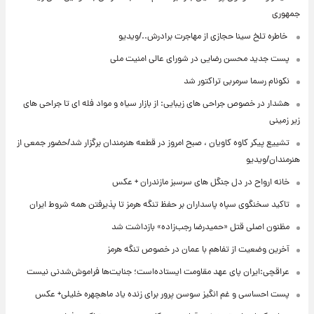
جمهوری
⁨ خاطره تلخ سینا حجازی از مهاجرت برادرش../ویدیو
پست جدید محسن رضایی در شورای عالی امنیت ملی
نکونام رسما سرمربی تراکتور شد
هشدار در خصوص جراحی های زیبایی: از بازار سیاه و مواد فله ای تا جراحی های
زیر زمینی
تشییع پیکر کاوه کاویان ، صبح امروز در قطعه هنرمندان برگزار شد/حضور جمعی از
هنرمندان/ویدیو
خانه ارواح در دل جنگل های سرسبز مازندران + عکس
تاکید سخنگوی سپاه پاسداران بر حفظ تنگه هرمز تا پذیرفتن همه شروط ایران
مظنون اصلی قتل «حمیدرضا رجب‌زاده» بازداشت شد
آخرین وضعیت از تفاهم با عمان در خصوص تنگه هرمز
عراقچی:ایران پای عهد مقاومت ایستاده‌است؛ جنایت‌ها فراموش‌شدنی نیست
پست احساسی و غم انگیز سوسن پرور برای زنده یاد ماهچهره خلیلی+ عکس