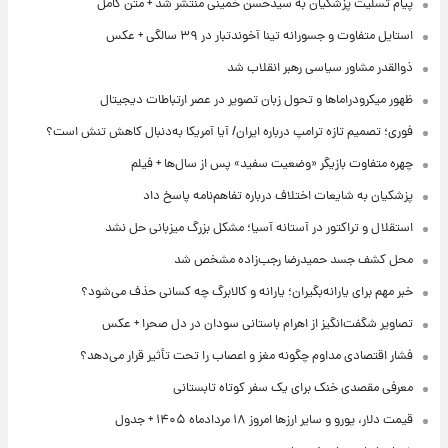
پیام تسلیت پزشکیان به سیدحسن خمینی منتشر شد + متن کامل
استایل متفاوت و جسورانه تینا آخوندتبار در ۳۹ سالگی + عکس
ذوالقدر مشاور سیاسی رهبر انقلاب شد
ظهور میکرودراماها و تحول زبان تصویر در عصر ارتباطات دیجیتال
فوری؛ تصمیم تازه ترامپ درباره ایران/ آیا آمریکا به‌دنبال کاهش تنش است؟
چهره متفاوت بازیگر «وضعیت سفید» پس از سال‌ها + فیلم
پزشکیان به شایعات اختلاف درباره تفاهم‌نامه پاسخ داد
استقلال و تراکتور در آستانه آسیا؛ مشکل بزرگ میزبانی حل نشد
محل کشف جسد حمیدرضا رجب‌زاده مشخص شد
خبر مهم برای یارانه‌بگیران؛ یارانه و کالابرگ چه کسانی حذف می‌شود؟
تصاویر شگفت‌انگیز از اهرام باستانی سودان در دل صحرا + عکس
فشار اقتصادی مداوم چگونه مغز و اعصاب را تحت تأثیر قرار می‌دهد؟
معرفی مقصدی خنک برای یک سفر کوتاه تابستانی
قیمت دلار، یورو و سایر ارزها امروز ۱۸ مردادماه ۱۴۰۵ + جدول