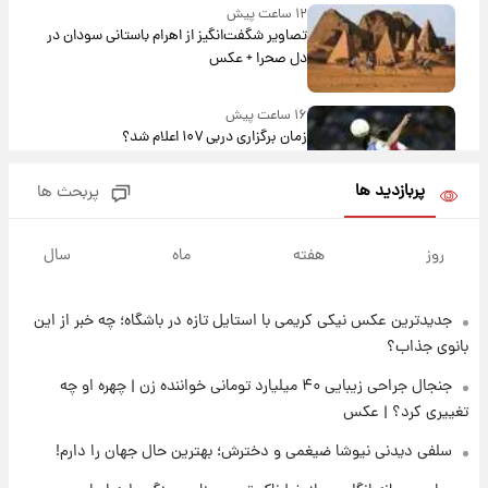
۱۲ ساعت پیش
تصاویر شگفت‌انگیز از اهرام باستانی سودان در
دل صحرا + عکس
۱۶ ساعت پیش
زمان برگزاری دربی ۱۰۷ اعلام شد؟
پربازدید ها
پربحث ها
۱۶ ساعت پیش
خبر انتصاب جدید محسن رضایی حذف شد +
روز
هفته
ماه
سال
جزئیات
جدیدترین عکس نیکی کریمی با استایل تازه در باشگاه؛ چه خبر از این
۱۷ ساعت پیش
پست جدید محسن رضایی در شورای عالی امنیت
بانوی جذاب؟
ملی
جنجال جراحی زیبایی ۴۰ میلیارد تومانی خواننده زن | چهره او چه
تغییری کرد؟ | عکس
۲۱ ساعت پیش
آتش‌سوزی در لوناپارک شیراز؛ آخرین وضعیت
سلفی دیدنی نیوشا ضیغمی و دخترش؛ بهترین حال جهان را دارم!
خزندگان خطرناک پس از حادثه