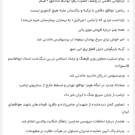
بازخوانی آهنگی در وصف حضرت زهرا توسط شادمهر + فیلم
ریاض: توافق دفاعی با ترکیه و پاکستان علیه هیچ کشوری نیست
بازداشت مردی که با لباس «عزرائیل» به بیماران بیمارستان خیره می‌شد!
همه چیز درباره فروش موی زنان
خبر خوش برای سرخ پوشان بیفوما در پرسپولیس ماندنی شد
گربه بازیگوش دلیل قطع برق این شهر
پیام تسلیت معاون وزیر فرهنگ و ارشاد اسلامی در پی درگذشت استاد ابوالقاسم
قاسم‌زاده
وینیسیوس در رئال مادرید ماندنی شد
معادله جدید در تنگه هرمز؛ توافق تهران و مسقط خارج از سناریوی ترامپ
ترامپ از پایان سریع جنگ با ایران خبر داد
تصاویر کمتر دیده‌شده از شهیدان حاجی‌زاده و باقری؛ فرماندهان شهید هوافضای
ایران
هشدار درباره تخلفات سرویس مدارس؛ راهکار شکایت والدین اعلام شد
پدرام پاک آیین نماینده مدیران مسئول در هیأت نظارت بر مطبوعات