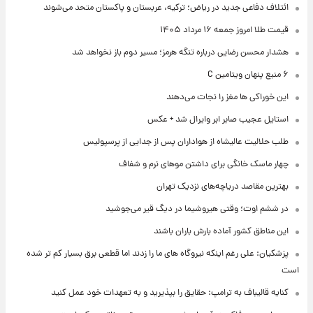
ائتلاف دفاعی جدید در ریاض؛ ترکیه، عربستان و پاکستان متحد می‌شوند
قیمت طلا امروز جمعه ۱۶ مرداد ۱۴۰۵
هشدار محسن رضایی درباره تنگه هرمز؛ مسیر دوم باز نخواهد شد
۶ منبع پنهان ویتامین C
این خوراکی ها مغز را نجات می‌دهند
استایل عجیب صابر ابر وایرال شد + عکس
طلب حلالیت عالیشاه از هواداران پس از جدایی از پرسپولیس
چهار ماسک خانگی برای داشتن موهای نرم و شفاف
بهترین مقاصد دریاچه‌های نزدیک تهران
در ششم اوت؛ وقتی هیروشیما در دیگ قیر می‌جوشید
این مناطق کشور آماده بارش باران باشند
پزشکیان: علی رغم اینکه نیروگاه های ما را زدند اما قطعی برق بسیار کم تر شده
است
کنایه قالیباف به ترامپ: حقایق را بپذیرید و به تعهدات خود عمل کنید