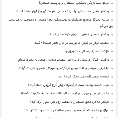
درخواست بازیکن لالیگایی استقلال برای پست حساس!
واکنش بقایی به سخنان ترامپ که مدعی غنیمت‌گیری از ایران شده است
بیانیه دبیرکل مجمع خبرنگاران و نویسندگان دفاع مقدس و مقاومت به مناسبت
روز خبرنگار
واکنش همتی به اظهارات وزیر خزانه‌داری آمریکا
سفارت ایران در کازان: ماموریت در حال پایان است! + فیلم
بازگشت مازیار لرستانی به تلویزیون
واکنش خبرگزاری فارس درباره خبر انتصاب محسن رضایی به دبیری شعام
عابدینی: سپاه با پدافند بومی هواگردهای آمریکا را شکار و غنیمت گرفت
تصمیم غیرمنتظره دیپ‌سیک خبرساز شد
جزئیات محدودیت تردد در آزادراه تهران کرج قزوین تا ماه آینده
یک پیش ‌بینی مهم برای قیمت دلار، طلا و سکه شنبه ۱۷ مرداد ۱۴۰۵
بازیکن به درد نخور استقلال با مقصد اروپا این تیم را ترک کرد!
عراق بر خلع سلاح گروه‌ها و انحصار سلاح در دست دولت تاکید کرد