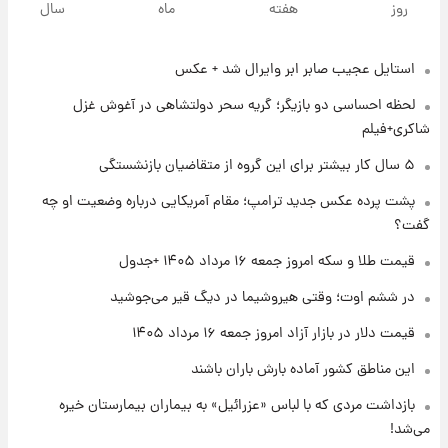
روز
هفته
ماه
سال
روزها پربارش‌تر خواهند بود؟
استایل عجیب صابر ابر وایرال شد + عکس
۱ روز پیش
شماره پیراهن خریدهای جدید پرسپولیس اعلام
لحظه احساسی دو بازیگر؛ گریه سحر دولتشاهی در آغوش غزل
شد؛ تیکدری، محبی و سرگیف با اعداد ویژه
شاکری+فیلم
۱ روز پیش
۵ سال کار بیشتر برای این گروه از متقاضیان بازنشستگی
جزئیات فعال‌سازی «کیف پول ایران» اعلام
پشت پرده عکس جدید ترامپ؛ مقام آمریکایی درباره وضعیت او چه
شد+فیلم
گفت؟
۱ روز پیش
قیمت طلا و سکه امروز جمعه ۱۶ مرداد ۱۴۰۵ +جدول
تغییر تند قیمت محصولات ایران‌خودرو و سایپا
امروز پنجشنبه ۱۵ مرداد ۱۴۰۵ +جدول
در ششم اوت؛ وقتی هیروشیما در دیگ قیر می‌جوشید
قیمت دلار در بازار آزاد امروز جمعه ۱۶ مرداد ۱۴۰۵
۱ روز پیش
این مناطق کشور آماده بارش باران باشند
قیمت طلا و سکه امروز پنجشنبه ۱۵ مرداد ۱۴۰۵
بازداشت مردی که با لباس «عزرائیل» به بیماران بیمارستان خیره
می‌شد!
۱ روز پیش