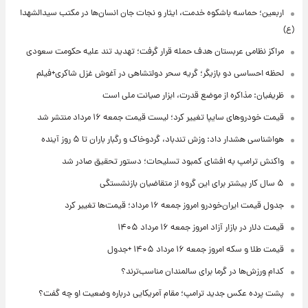
اربعین؛ حماسه باشکوه خدمت، ایثار و نجات جان انسان‌ها در مکتب سیدالشهدا
(ع)
مراکز نظامی عربستان هدف حمله قرار گرفت؛ تهدید تند علیه حکومت سعودی
لحظه احساسی دو بازیگر؛ گریه سحر دولتشاهی در آغوش غزل شاکری+فیلم
ظریفیان: مذاکره از موضع قدرت، ابزار صیانت ملی است
قیمت خودروهای سایپا تغییر کرد؛ لیست قیمت جمعه ۱۶ مرداد منتشر شد
هواشناسی هشدار داد: وزش تندباد، گردوخاک و رگبار باران تا ۵ روز آینده
واکنش ترامپ به افشای کمبود تسلیحات؛ دستور تحقیق صادر شد
۵ سال کار بیشتر برای این گروه از متقاضیان بازنشستگی
جدول قیمت ایران‌خودرو امروز جمعه ۱۶ مرداد؛ قیمت‌ها تغییر کرد
قیمت دلار در بازار آزاد امروز جمعه ۱۶ مرداد ۱۴۰۵
قیمت طلا و سکه امروز جمعه ۱۶ مرداد ۱۴۰۵ +جدول
کدام ورزش‌ها در گرما برای سالمندان مناسب‌ترند؟
پشت پرده عکس جدید ترامپ؛ مقام آمریکایی درباره وضعیت او چه گفت؟