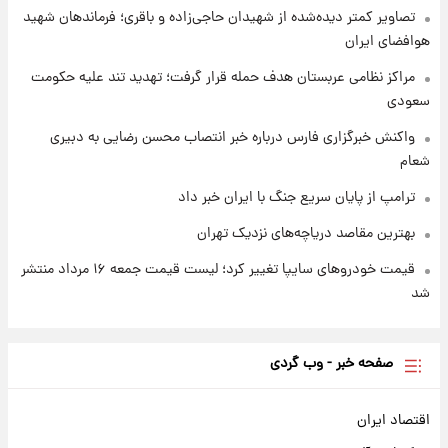
شارژ جدید کالابرگ برای سه دهک؛ جزئیات اعلام
تصاویر کمتر دیده‌شده از شهیدان حاجی‌زاده و باقری؛ فرماندهان شهید
شد
هوافضای ایران
مراکز نظامی عربستان هدف حمله قرار گرفت؛ تهدید تند علیه حکومت
سعودی
واکنش خبرگزاری فارس درباره خبر انتصاب محسن رضایی به دبیری
شعام
ترامپ از پایان سریع جنگ با ایران خبر داد
بهترین مقاصد دریاچه‌های نزدیک تهران
قیمت خودروهای سایپا تغییر کرد؛ لیست قیمت جمعه ۱۶ مرداد منتشر
شد
صفحه خبر - وب گردی
اقتصاد ایران