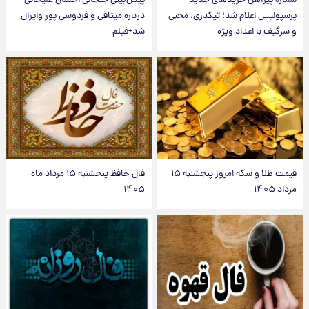
شماره پیراهن خریدهای جدید
پیش‌بینی جنجالی احسان علیخانی
پرسپولیس اعلام شد؛ تیکدری، محبی
درباره میثاقی و فردوسی پور وایرال
و سرگیف با اعداد ویژه
شد+فیلم
قیمت طلا و سکه امروز پنجشنبه ۱۵
فال حافظ پنجشنبه ۱۵ مرداد ماه
مرداد ۱۴۰۵
۱۴۰۵