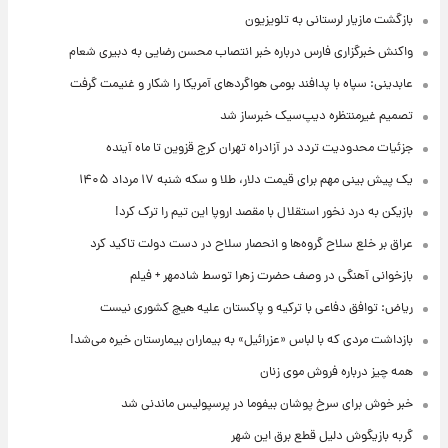
بازگشت مازیار لرستانی به تلویزیون
واکنش خبرگزاری فارس درباره خبر انتصاب محسن رضایی به دبیری شعام
عابدینی: سپاه با پدافند بومی هواگردهای آمریکا را شکار و غنیمت گرفت
تصمیم غیرمنتظره دیپ‌سیک خبرساز شد
جزئیات محدودیت تردد در آزادراه تهران کرج قزوین تا ماه آینده
یک پیش ‌بینی مهم برای قیمت دلار، طلا و سکه شنبه ۱۷ مرداد ۱۴۰۵
بازیکن به درد نخور استقلال با مقصد اروپا این تیم را ترک کرد!
عراق بر خلع سلاح گروه‌ها و انحصار سلاح در دست دولت تاکید کرد
بازخوانی آهنگی در وصف حضرت زهرا توسط شادمهر + فیلم
ریاض: توافق دفاعی با ترکیه و پاکستان علیه هیچ کشوری نیست
بازداشت مردی که با لباس «عزرائیل» به بیماران بیمارستان خیره می‌شد!
همه چیز درباره فروش موی زنان
خبر خوش برای سرخ پوشان بیفوما در پرسپولیس ماندنی شد
گربه بازیگوش دلیل قطع برق این شهر