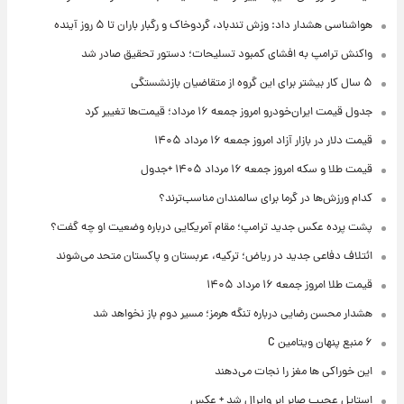
هواشناسی هشدار داد: وزش تندباد، گردوخاک و رگبار باران تا ۵ روز آینده
واکنش ترامپ به افشای کمبود تسلیحات؛ دستور تحقیق صادر شد
۵ سال کار بیشتر برای این گروه از متقاضیان بازنشستگی
جدول قیمت ایران‌خودرو امروز جمعه ۱۶ مرداد؛ قیمت‌ها تغییر کرد
قیمت دلار در بازار آزاد امروز جمعه ۱۶ مرداد ۱۴۰۵
قیمت طلا و سکه امروز جمعه ۱۶ مرداد ۱۴۰۵ +جدول
کدام ورزش‌ها در گرما برای سالمندان مناسب‌ترند؟
پشت پرده عکس جدید ترامپ؛ مقام آمریکایی درباره وضعیت او چه گفت؟
ائتلاف دفاعی جدید در ریاض؛ ترکیه، عربستان و پاکستان متحد می‌شوند
قیمت طلا امروز جمعه ۱۶ مرداد ۱۴۰۵
هشدار محسن رضایی درباره تنگه هرمز؛ مسیر دوم باز نخواهد شد
۶ منبع پنهان ویتامین C
این خوراکی ها مغز را نجات می‌دهند
استایل عجیب صابر ابر وایرال شد + عکس