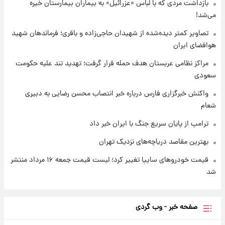
بازداشت مردی که با لباس «عزرائیل» به بیماران بیمارستان خیره
می‌شد!
۱ روز پیش
شارژ جدید کالابرگ برای سه دهک؛ جزئیات اعلام
تصاویر کمتر دیده‌شده از شهیدان حاجی‌زاده و باقری؛ فرماندهان شهید
شد
هوافضای ایران
مراکز نظامی عربستان هدف حمله قرار گرفت؛ تهدید تند علیه حکومت
سعودی
واکنش خبرگزاری فارس درباره خبر انتصاب محسن رضایی به دبیری
شعام
ترامپ از پایان سریع جنگ با ایران خبر داد
بهترین مقاصد دریاچه‌های نزدیک تهران
قیمت خودروهای سایپا تغییر کرد؛ لیست قیمت جمعه ۱۶ مرداد منتشر
شد
صفحه خبر - وب گردی