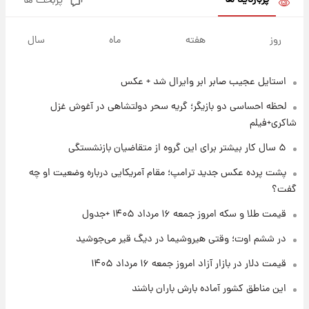
پربازدید ها
پربحث ها
۱ روز پیش
پیش‌بینی بارش‌های گسترده با ورود ال‌نینو؛ کدام
روز
هفته
ماه
سال
روزها پربارش‌تر خواهند بود؟
استایل عجیب صابر ابر وایرال شد + عکس
۱ روز پیش
شماره پیراهن خریدهای جدید پرسپولیس اعلام
لحظه احساسی دو بازیگر؛ گریه سحر دولتشاهی در آغوش غزل
شد؛ تیکدری، محبی و سرگیف با اعداد ویژه
شاکری+فیلم
۱ روز پیش
۵ سال کار بیشتر برای این گروه از متقاضیان بازنشستگی
جزئیات فعال‌سازی «کیف پول ایران» اعلام
پشت پرده عکس جدید ترامپ؛ مقام آمریکایی درباره وضعیت او چه
شد+فیلم
گفت؟
۱ روز پیش
قیمت طلا و سکه امروز جمعه ۱۶ مرداد ۱۴۰۵ +جدول
تغییر تند قیمت محصولات ایران‌خودرو و سایپا
امروز پنجشنبه ۱۵ مرداد ۱۴۰۵ +جدول
در ششم اوت؛ وقتی هیروشیما در دیگ قیر می‌جوشید
قیمت دلار در بازار آزاد امروز جمعه ۱۶ مرداد ۱۴۰۵
۱ روز پیش
این مناطق کشور آماده بارش باران باشند
قیمت طلا و سکه امروز پنجشنبه ۱۵ مرداد ۱۴۰۵