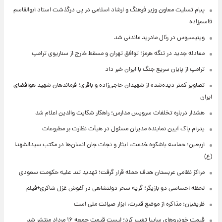
پیام تسلیت معاون وزیر فرهنگ و ارشاد اسلامی در پی درگذشت استاد ابوالقاسم
قاسم‌زاده
وینیسیوس در رئال مادرید ماندنی شد
معادله جدید در تنگه هرمز؛ توافق تهران و مسقط خارج از سناریوی ترامپ
ترامپ از پایان سریع جنگ با ایران خبر داد
تصاویر کمتر دیده‌شده از شهیدان حاجی‌زاده و باقری؛ فرماندهان شهید هوافضای
ایران
هشدار درباره تخلفات سرویس مدارس؛ راهکار شکایت والدین اعلام شد
پدرام پاک آیین نماینده مدیران مسئول در هیأت نظارت بر مطبوعات
اربعین؛ حماسه باشکوه خدمت، ایثار و نجات جان انسان‌ها در مکتب سیدالشهدا
(ع)
مراکز نظامی عربستان هدف حمله قرار گرفت؛ تهدید تند علیه حکومت سعودی
لحظه احساسی دو بازیگر؛ گریه سحر دولتشاهی در آغوش غزل شاکری+فیلم
ظریفیان: مذاکره از موضع قدرت، ابزار صیانت ملی است
قیمت خودروهای سایپا تغییر کرد؛ لیست قیمت جمعه ۱۶ مرداد منتشر شد