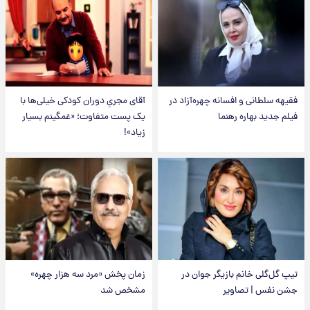
فقیهه سلطانی و افسانه چهره‌آزاد در
آقای مجریِ دوران کودکی خیلی‌ها با
فیلم جدید بهاره رهنما
یک پست متفاوت؛ «غمگینم بسیار
زیاد»!
تیپ گل‌گلی خانم بازیگر جوان در
زمان پخش «مرد سه هزار چهره»
جشن نفس | تصاویر
مشخص شد