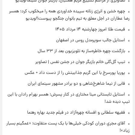
تصاویری از مراسم تشییع مریم همتیان، بازیگر جوان سینما/ویدیو
۱۴ ساعت پیش
رونالدو از گنجینه خودروهای لوکسش رونمایی
چهره خشن و انرژی زنانه سپیده خداوردی همه را میخکوب کرد؛ همسر
کرد
رضا عطاران در اجل معلق به تیم بانوان جنگجو پیوست!/ویدیو
۱۶ ساعت پیش
قیمت طلا امروز چهارشنبه ۱۴ مرداد ۱۴۰۵
قیمت دلار در بازار آزاد امروز چهارشنبه ۱۴ مرداد
استایل جالب سوپرمدل روس در اصفهان
۱۴۰۵/ نرخ‌ها ثابت ماند؟ +جدول
بازگشت چهره خاطره‌ساز به تلویزیون بعد از ۳۳ سال
۱۶ ساعت پیش
تیپ گل‌گلی خانم بازیگر جوان در جشن نفس | تصاویر
علی مطهری: اجرای کامل تفاهم‌نامه اسلام‌آباد،
پیروزی بزرگ‌تری برای ایران است
پوریا پورسرخ با این گریم جذابیتش را از دست داد + عکس
قابی از نیما شاهرخ‌شاهی و دو برادر مشهور سینمای ایران
۱۶ ساعت پیش
واکنش تند تاکر کارلسون به حمله آمریکا به
استایل تابستانی مینا مختاری در کنار پسرش؛ همسر بهرام رادان با این
مدرسه میناب؛ «باید سیلی محکمی به صورت
تیپ دیده شد!
ترامپ زد»
فقیهه سلطانی و افسانه چهره‌آزاد در فیلم جدید بهاره رهنما
۱۷ ساعت پیش
قیمت طلا و سکه امروز چهارشنبه ۱۴ مرداد
آقای مجریِ دوران کودکی خیلی‌ها با یک پست متفاوت؛ «غمگینم بسیار
۱۴۰۵/کاهش قیمت طلا و سکه
زیاد»!