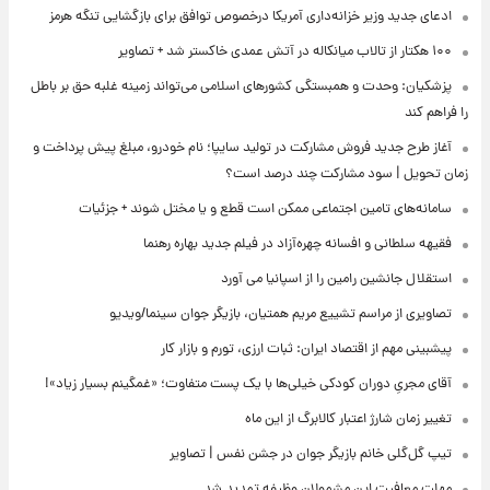
ادعای جدید وزیر خزانه‌داری آمریکا درخصوص توافق برای بازگشایی تنگه هرمز
۱۰۰ هکتار از تالاب میانکاله در آتش عمدی خاکستر شد + تصاویر
پزشکیان: وحدت و همبستگی کشورهای اسلامی می‌تواند زمینه غلبه حق بر باطل
را فراهم کند
آغاز طرح جدید فروش مشارکت در تولید سایپا؛ نام خودرو، مبلغ پیش پرداخت و
زمان تحویل | سود مشارکت چند درصد است؟
سامانه‌های تامین اجتماعی ممکن است قطع و یا مختل شوند + جزئیات
فقیهه سلطانی و افسانه چهره‌آزاد در فیلم جدید بهاره رهنما
استقلال جانشین رامین را از اسپانیا می آورد
تصاویری از مراسم تشییع مریم همتیان، بازیگر جوان سینما/ویدیو
پیشبینی مهم از اقتصاد ایران: ثبات ارزی، تورم و بازار کار
آقای مجریِ دوران کودکی خیلی‌ها با یک پست متفاوت؛ «غمگینم بسیار زیاد»!
تغییر زمان شارژ اعتبار کالابرگ از این ماه
تیپ گل‌گلی خانم بازیگر جوان در جشن نفس | تصاویر
مهلت معافیت این مشمولان وظیفه تمدید شد