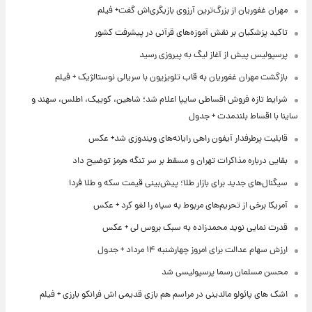
مهران غفوریان از بزرگ‌ترین آرزوی بازیگری‌اش گفت+ فیلم
تاکید پزشکیان بر نقش آموزه‌های قرآنی در پیشرفت کشور
پرسپولیس پیش از آغاز لیگ به پیروزی رسید
بازگشت مهران غفوریان به قاب تلویزیون با سریالی نوستالژیک + فیلم
شرایط تازه فروش اقساطی سایپا اعلام شد؛ شاهین، کوییک، اطلس، سهند و
ساینا با اقساط بلندمدت + جدول
قابلیت پرطرفدار آیفون راهی رایانه‌های ویندوزی شد+ عکس
بقایی درباره مذاکرات تهران و مسقط بر سر تنگه هرمز توضیح داد
سیگنال‌های جدید برای بازار طلا؛ پیش‌بینی قیمت سکه و طلا فردا
آمریکا برخی از تحریم‌های مربوط به سپاه را لغو کرد + عکس
قدرت نمایی نوید محمدزاده به سبک بروس لی + عکس
ارزش سهام عدالت برای امروز چهارشنبه ۱۴ مرداد + جدول
محسن مسلمان رسما پرسپولیسی شد
اشک های پائولو مالدینی در مراسم هم بازی قدیمی اش فرانکو بارزی + فیلم