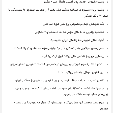
پست مفهومی جدید پویا امینی وایرال شد + عکس
پشت پرده‌ مسدودی حساب شرکت ملی نفت / از ضمانت صندوق بازنشستگی تا
صف ۳ بانک طلبکار
یک پژوهش مهم درخصوص پروتئین مورد نیاز بدن
منتخب بهترین خانه های جهان به لحاظ معماری + تصاویر
قراردادهای نجومی به والیبال ایران هم رسید
سفر رسمی عراقچی به پاکستان / آیا یک رایزنی مهم منطقه‌ای در راه است؟
رونمایی چین از تاکسی های پرنده فوق لوکس+ فیلم
انتشار اطلاعیه مهم آموزش و پرورش در خصوص امتحانات نهایی دانش‌آموزان
این قانون سربازی به نفع بیرانوند شد!
تلاش ناامیدانه‌ دولت دونالد ترامپ در پیدا کردن راه خروج از جنگ با ایران
در چهار ماه نخست ۱۴۰۵ رقم خورد؛ پرداخت بیش از ۸ همت وام ازدواج به
زوج‌های جوان توسط بانک ملی ایران
سرنوشت عجیب این هتل بزرگ در ارمنستان که هرگز به بهره‌برداری نرسید +
تصاویر