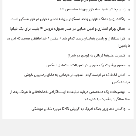
زمان پخش «مرد سه هزار چهره» مشخص شد
بنگاه‌داری و تملک هزاران واحد مسکونی ریشه اصلی بحران در بازار مسکن است
جدال بهرام افشاری و امین حیایی در صدر جدول؛ فروش ۴ بلیت برای یک فیلم!
کار استقلال و رامین رضاییان رسما تمام شد + عکس / خداحافظی صمیمانه آبی ها
با رامین!
کنسرت علیرضا قربانی به زودی در شیراز
حضور پرقدرت یک خارجی در تمرینات استقلال +عکس
آتش اختلاف در اینستاگرام؛ تمجید از حردانی به مذاق رضاییان خوش
نیامد+عکس
توضیحات یک متخصص درباره تبلیغات اینستاگرامی خداحافظی با عینک بعد از
۵۰ سالگی؛ واقعیت یا شایعه؟
واکنش تند وزیر جنگ آمریکا به گزارش CNN درباره ذخایر موشکی