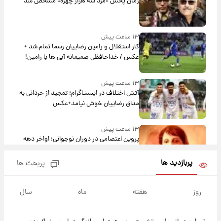
زمان پخش «مرد سه هزار چهره» مشخص شد
۱۳ ساعت پیش
کار استقلال و رامین رضاییان رسما تمام شد +
عکس / خداحافظی صمیمانه آبی ها با رامین!
۱۳ ساعت پیش
آتش اختلاف در اینستاگرام؛ تمجید از حردانی به
مذاق رضاییان خوش نیامد+عکس
۱۳ ساعت پیش
پروین اعتصامی در دوران نوجوانی؛ اواخر دهه
۱۲۹۰ شمسی
پربازدید ها
پربحث ها
۱۳ ساعت پیش
قدرت‌نمایی نظامی چین؛ بمب‌افکن حامل موشک
روز
هفته
ماه
سال
هسته‌ای در آسمان ظاهر شد