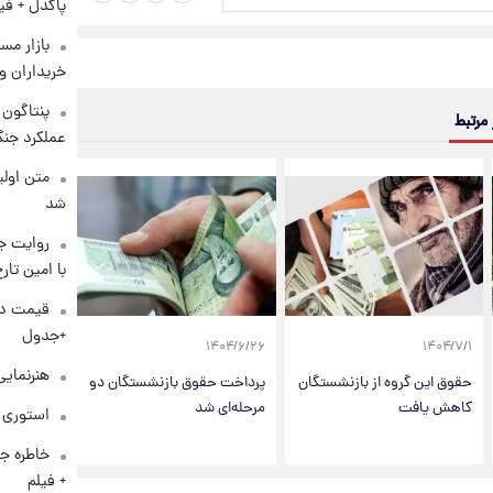
پاکدل + فی
بازار مس
خریداران و
 مرتبط
عملکرد جنگ
متن اولی
شد
روایت ج
با امین تار
+جدول
۱۴۰۴/۶/۲۶
۱۴۰۴/۷/۱
هنرنمایی
حقوق این گروه از بازنشستگان
پرداخت حقوق بازنشستگان دو
کاهش یافت
مرحله‌ای شد
استوری م
خاطره جا
+ فیلم