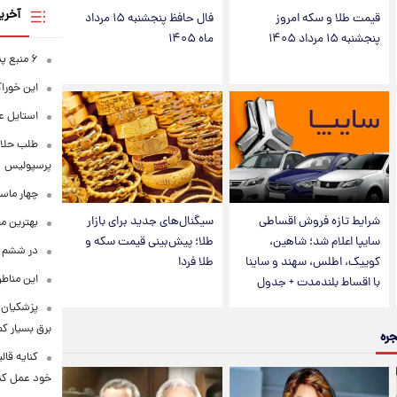
آخری
قیمت طلا و سکه امروز
فال حافظ پنجشنبه ۱۵ مرداد
پنجشنبه ۱۵ مرداد ۱۴۰۵
ماه ۱۴۰۵
۶ منبع پنهان ویتامین C
این خوراک
استایل ع
طلب حلالی
پرسپولیس
چهار ماس
شرایط تازه فروش اقساطی
سیگنال‌های جدید برای بازار
بهترین م
سایپا اعلام شد؛ شاهین،
طلا؛ پیش‌بینی قیمت سکه و
در ششم ا
کوییک، اطلس، سهند و ساینا
طلا فردا
این مناطق
با اقساط بلندمدت + جدول
پزشکیان: 
برق بسیار ک
جره
کنایه قال
خود عمل کن