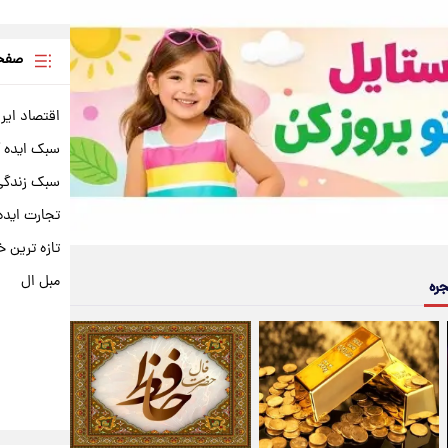
صفحه
اقتصاد ایر
سبک ایده 
سبک زندگی 
تجارت ایده
تازه ترین خ
مبل ال
جره