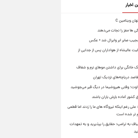
ن اخبار
ی ها مغز را نجات می‌دهند
جیب صابر ابر وایرال شد + عکس
ت عالیشاه از هواداران پس از جدایی از
ک خانگی برای داشتن موهای نرم و شفاف
قاصد دریاچه‌های نزدیک تهران
وت؛ وقتی هیروشیما در دیگ قیر می‌جوشید
 کشور آماده بارش باران باشند
علی رغم اینکه نیروگاه های ما را زدند اما قطعی
م تر شده است
یباف به ترامپ: حقایق را بپذیرید و به تعهدات
ید