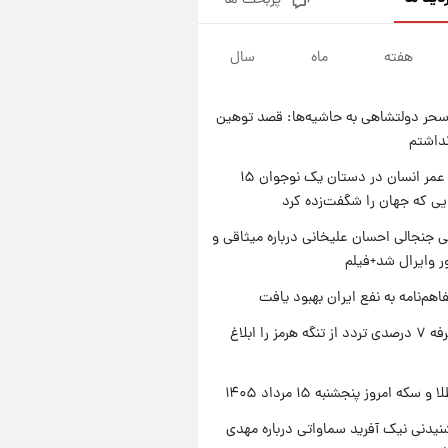
پربحث ها
فال قهوه روزانه پنجشنبه ۱۵ مرداد
ماه ۱۴۰۵
هفته
ماه
سال
۱ روز پیش
فال روزانه واقعی پنجشنبه ۱۵
مرداد ۱۴۰۵
حر دولتشاهی به حاشیه‌ها: قصد توهین
۱ روز پیش
نداشتم
ارزش سهام عدالت برای امروز
چهارشنبه ۱۴ مرداد + جدول
راز طول عمر انسان در دستان یک نوجوان ۱۵
یی که جهان را شگفت‌زده کرد
۱ روز پیش
آغاز طرح جدید فروش مشارکت در
 جنجالی احسان علیخانی درباره میثاقی و
تولید سایپا؛ نام خودرو، مبلغ پیش
 وایرال شد+فیلم
پرداخت و زمان تحویل | سود
مشارکت چند درصد است؟
اهم‌نامه به نفع ایران بهبود یافت
ایران تعرفه ۷ درصدی تردد از تنگه هرمز را ابلاغ
سکه امروز پنجشنبه ۱۵ مرداد ۱۴۰۵
یدنی نیک آفرید سماواتی درباره مهدی