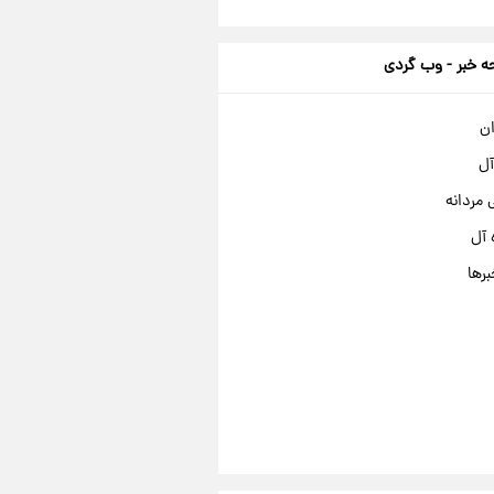
 خبر - وب گردی
ان
آل
مردانه
 آل
برها