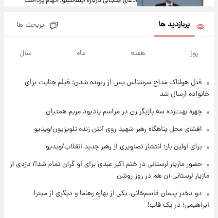
ادعای جنجالی درباره اینفانتینو؛ اتهام پرداخت
پول به معشوقه با درآمد یوفا
پربازدید ها
پربحث ها
۱۲ ساعت پیش
هشدار درباره کمبود یک ماده معدنی؛ خطر
روز
هفته
ماه
سال
آلزایمر و زوال عقل افزایش می‌یابد؟
قتل هولناک مداح سرشناس پس از ربوده شدن؛ فیلم جنایت برای
۱۲ ساعت پیش
انتقاد تند پیمان طالبی از مسئولان استقلال در
خانواده ارسال شد
پی رفتن رامین رضاییان+ عکس
چهره بهت‌زده سه بازیگر زن در مراسم یادبود مریم همتیان
۱۲ ساعت پیش
افشای محل پناهگاه‌ رهبر شهید روی آنتن زنده تلویزیون/ویدیو
قیمت گوشت گوساله و گوسفند امروز شنبه ۱۷
برای اولین بار؛ انتشار تصاویری از رهبر جدید انقلاب/ویدیو
مرداد ۱۴۰۵ +جدول
حضور مازیار لرستانی در ختم اکبر عبدی برای او گران تمام شد!/ دزدی از
۱۳ ساعت پیش
مازیار لرستانی آن هم در روز روشن
با قدرتمندترین و بادوام ترین تانک جهان آشنا
شوید+ فیلم
دو دختر پیمان قاسم‌خانی، یکی از بهاره رهنما و دیگری از میترا
ابراهیمی؛ در یک قاب!