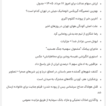
ارزش سهام عدالت برای امروز ۱۷ مرداد ۱۴۰۵ + جدول
بهترین تعمیرگاه گیربکس اتوماتیک جیلی در تهران کدام است؟
آخرین خبر از پرونده کلثوم اکبری
علت اصلی آلودگی هوای تهران در روزهای اخیر
رضا شکاری از تیم جدیدش رونمایی کرد
لیونل مسی عزادار شد! + جزئیات
ماجرای پیامک "مشمول سهمیه جنگ هستید"
استوری انگیزشی نفیسه روشن برای مخاطبانش+ عکس
عراقچی به ادعای سهم ۱۱ درصدی ایران از خزر پاسخ داد
کشف شهرهای گمشده مصر باستان در اعماق دریا و زیر شن‌های صحرا + تصاویر
پزشکیان: هنر، آوردن نگاه‌های مشترک به میدان است
قتل هولناک مداح سرشناس پس از ربوده شدن؛ فیلم جنایت برای خانواده ارسال
شد
واگذاری املاک تملیکی و مازاد بانک سرمایه از طریق مزایده عمومی