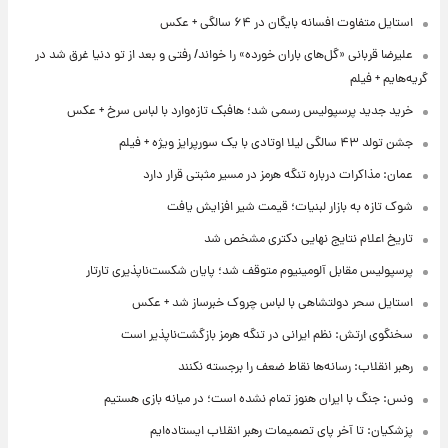
استایل متفاوت افسانه بایگان در ۶۴ سالگی + عکس
علیرضا قربانی «گل‌های باران خورده» را خواند/ رفتی و بعد از تو دنیا غرق شد در
گریه‌هایم + فیلم
خرید جدید پرسپولیس رسمی شد؛ هافبک تازه‌وارد با لباس سرخ + عکس
جشن تولد ۴۳ سالگی لیلا اوتادی با یک سورپرایز ویژه + فیلم
عمان: مذاکرات درباره تنگه هرمز در مسیر مثبتی قرار دارد
شوک تازه به بازار لبنیات؛ قیمت شیر افزایش یافت
تاریخ اعلام نتایج نهایی دکتری مشخص شد
پرسپولیس مقابل آلومینیوم متوقف شد؛ پایان شکست‌ناپذیری تارتار
استایل سحر دولتشاهی با لباس چروک خبرساز شد + عکس
سخنگوی ارتش: نظم ایرانی در تنگه هرمز بازگشت‌ناپذیر است
رهبر انقلاب: رسانه‌ها نقاط ضعف را برجسته نکنند
ونس: جنگ با ایران هنوز تمام نشده است؛ در میانه بازی هستیم
پزشکیان: تا آخر پای تصمیمات رهبر انقلاب ایستاده‌ایم