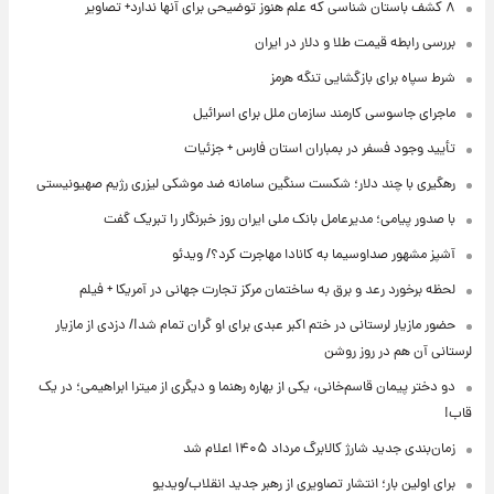
۸ کشف باستان شناسی که علم هنوز توضیحی برای آنها ندارد+ تصاویر
بررسی رابطه قیمت طلا و دلار در ایران
شرط سپاه برای بازگشایی تنگه هرمز
ماجرای جاسوسی کارمند سازمان ملل برای اسرائیل
تأیید وجود فسفر در بمباران استان فارس + جزئیات
رهگیری با چند دلار؛ شکست سنگین سامانه ضد موشکی لیزری رژیم صهیونیستی
با صدور پیامی؛ مدیرعامل بانک ملی ایران روز خبرنگار را تبریک گفت
آشپز مشهور صداوسیما به کانادا مهاجرت کرد؟/ ویدئو
لحظه برخورد رعد و برق به ساختمان مرکز تجارت جهانی در آمریکا + فیلم
حضور مازیار لرستانی در ختم اکبر عبدی برای او گران تمام شد!/ دزدی از مازیار
لرستانی آن هم در روز روشن
دو دختر پیمان قاسم‌خانی، یکی از بهاره رهنما و دیگری از میترا ابراهیمی؛ در یک
قاب!
زمان‌بندی جدید شارژ کالابرگ مرداد ۱۴۰۵ اعلام شد
برای اولین بار؛ انتشار تصاویری از رهبر جدید انقلاب/ویدیو