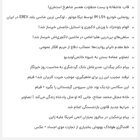
قاب عاشقانه و پست متفاوت همسر شاهرخ استخری!
رونمایی خودرو IM LS۹ توسط نیکا موتور ، لوکس ترین شاسی بلند EREV در ایران
الهام پاوه‌نژاد با ورزش لاکچری و استایل خاصش خبرساز شد!
سلفی‌های پی‌درپی هلیا امامی در ماشین لاکچری‌اش خبرساز شد!
خط مقدم نابرابر روایت‌ها؛ مصائب دفاع از حریم افکار عمومی
تصاویر عمامه بستن به شیوه خاتمی/ویدیو
پیام دکتر بیگدلی، مدیرعامل بانک گردشگری به مناسبت روز خبرنگار
ترفند عجیب این زن برای ماهیگیری، موجب حیرت کاربران شد+ فیلم
این سکانس نزدیک بود جان سیروس گرجستانی را بگیرد + فیلم
خانه مجلل محمد صلاح، جایی که او مثل پادشاه زندگی می‌کند | تصاویر
شرایط جدید قانون بازنشستگی اعلام شد
پیام پزشکیان در سالروز بمباران اتمی آمریکا علیه ژاپن
افشاگری هولناک بهنوش بختیاری از تجارت موی اجساد + عکس