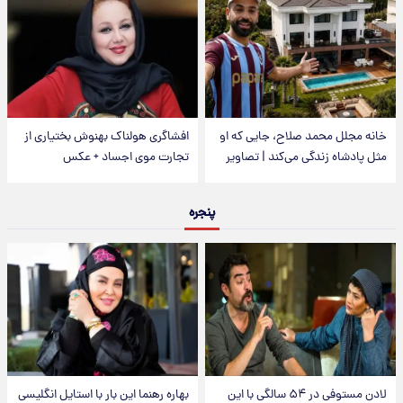
خانه مجلل محمد صلاح، جایی که او
افشاگری هولناک بهنوش بختیاری از
مثل پادشاه زندگی می‌کند | تصاویر
تجارت موی اجساد + عکس
پنجره
لادن مستوفی در ۵۴ سالگی با این
بهاره رهنما این بار با استایل انگلیسی