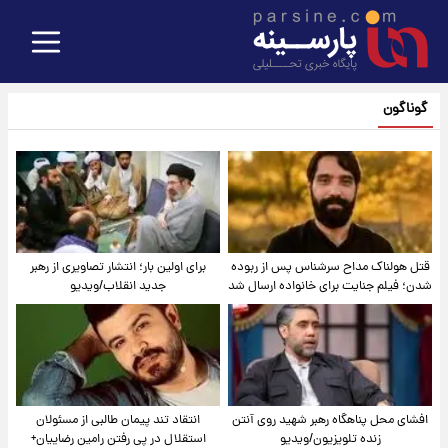
گوناگون
قتل هولناک مداح سرشناس پس از ربوده
برای اولین بار؛ انتشار تصاویری از رهبر
شدن؛ فیلم جنایت برای خانواده ارسال شد
جدید انقلاب/ویدیو
افشای محل پناهگاه‌ رهبر شهید روی آنتن
انتقاد تند پیمان طالبی از مسئولان
زنده تلویزیون/ویدیو
استقلال در پی رفتن رامین رضاییان+