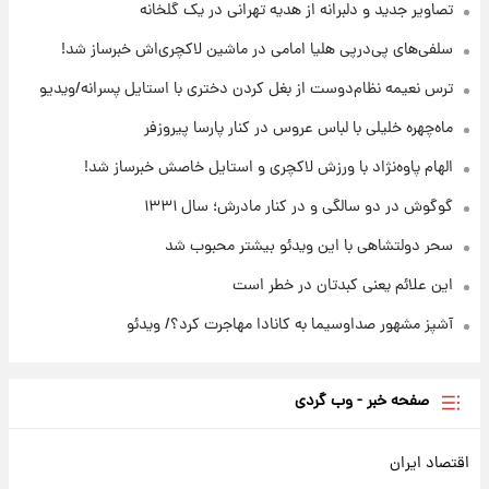
۱۴ ساعت پیش
تصاویر جدید و دلبرانه از هدیه تهرانی در یک گلخانه
قیمت طلا ۱۸عیار امروز شنبه ۱۷ مرداد ۱۴۰۵
+جدول
سلفی‌های پی‌درپی هلیا امامی در ماشین لاکچری‌اش خبرساز شد!
ترس نعیمه نظام‌دوست از بغل کردن دختری با استایل پسرانه/ویدیو
۱۴ ساعت پیش
قیمت محصولات ایران‌خودرو و سایپا امروز شنبه
ماه‌چهره خلیلی با لباس عروس در کنار پارسا پیروزفر
۱۷ مرداد ۱۴۰۵
الهام پاوه‌نژاد با ورزش لاکچری و استایل خاصش خبرساز شد!
گوگوش در دو سالگی و در کنار مادرش؛ سال ۱۳۳۱
سحر دولتشاهی با این ویدئو بیشتر محبوب شد
این علائم یعنی کبدتان در خطر است
آشپز مشهور صداوسیما به کانادا مهاجرت کرد؟/ ویدئو
صفحه خبر - وب گردی
اقتصاد ایران