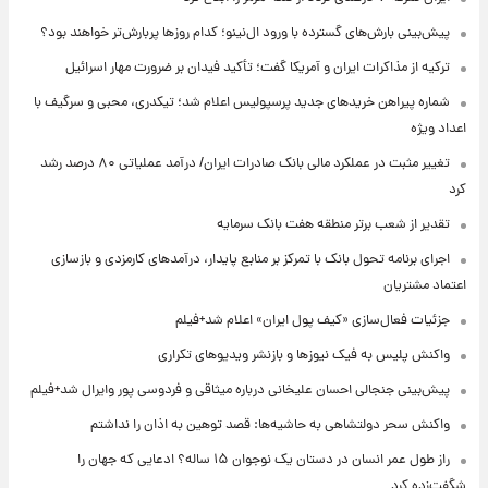
پیش‌بینی بارش‌های گسترده با ورود ال‌نینو؛ کدام روزها پربارش‌تر خواهند بود؟
ترکیه از مذاکرات ایران و آمریکا گفت؛ تأکید فیدان بر ضرورت مهار اسرائیل
شماره پیراهن خریدهای جدید پرسپولیس اعلام شد؛ تیکدری، محبی و سرگیف با
اعداد ویژه
تغییر مثبت در عملکرد مالی بانک صادرات ایران/ درآمد عملیاتی ۸۰ درصد رشد
کرد
تقدیر از شعب برتر منطقه هفت بانک سرمایه
اجرای برنامه تحول بانک با تمرکز بر منابع پایدار، درآمدهای کارمزدی و بازسازی
اعتماد مشتریان
جزئیات فعال‌سازی «کیف پول ایران» اعلام شد+فیلم
واکنش پلیس به فیک نیوزها و بازنشر ویدیوهای تکراری
پیش‌بینی جنجالی احسان علیخانی درباره میثاقی و فردوسی پور وایرال شد+فیلم
واکنش سحر دولتشاهی به حاشیه‌ها: قصد توهین به اذان را نداشتم
راز طول عمر انسان در دستان یک نوجوان ۱۵ ساله؟ ادعایی که جهان را
شگفت‌زده کرد