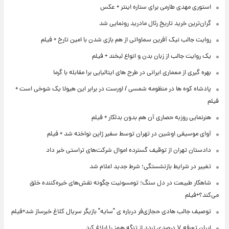
استوری مهدی طارمی برای ستاره اینتر + عکس
گران‌ترین خرید تاریخ رئال مادرید رونمایی شد
روایت جالب نیک آفرین سماواتی از هم بازی شدن با امین تارخ + فیلم
یک روایت جالب از زبان بدن و انواع لبخند + فیلم
بهره گیری از معماری ایرانی در طرح های ایتالیایی برا مقابله با گرما
پادشاه کوه ها در منظومه شمسی / اورست در برابر این هیولا یک شوخی است +
فیلم
هنرنمایی روزبه حصاری آن هم بدون بدلکار + فیلم
آوای موسیقی اوشین در تهران توسط سفیر ژاپن نواخته شد + فیلم
دادستان تهران از توقیف گسترده اموال شرکت‌های تراستی خبر داد
تغییر در شرایط بازنشستگی؛ شرط جدید اعلام شد
شاهکار طبیعت در دل سنگ؛ تومسونیت چگونه نقش‌های خیره‌کننده خلق
می‌کند؟+فیلم
توصیف جالب هادی حجازی‌فر درباره ی "سایه" بازیگر سریال کلاغ خبرساز شد+فیلم
ایران تعرفه ۷ درصدی تردد از تنگه هرمز را ابلاغ کرد