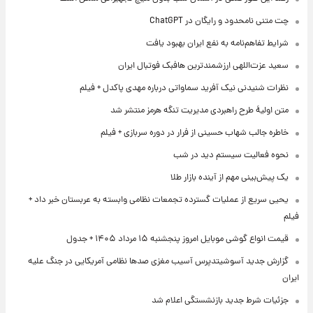
چت متنی نامحدود و رایگان در ChatGPT
شرایط تفاهم‌نامه به نفع ایران بهبود یافت
سعید عزت‌اللهی ارزشمندترین هافبک فوتبال ایران
نظرات شنیدنی نیک آفرید سماواتی درباره مهدی پاکدل + فیلم
متن اولیۀ طرح راهبردی مدیریت تنگه هرمز منتشر شد
خاطره جالب شهاب حسینی از فرار در دوره سربازی + فیلم
نحوه فعالیت سیستم دید در شب
یک پیش‌بینی مهم از آینده بازار طلا
یحیی سریع از عملیات گسترده تجمعات نظامی وابسته به عربستان خبر داد +
فیلم
قیمت انواع گوشی موبایل امروز پنجشنبه ۱۵ مرداد ۱۴۰۵ + جدول
گزارش جدید آسوشیتدپرس آسیب مغزی صدها نظامی آمریکایی در جنگ علیه
ایران
جزئیات شرط جدید بازنشستگی اعلام شد