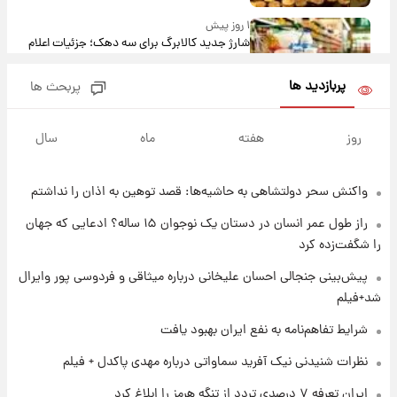
۱ روز پیش
شارژ جدید کالابرگ برای سه دهک؛ جزئیات اعلام
شد
پربازدید ها
پربحث ها
۱ روز پیش
شرایط تازه فروش اقساطی سایپا اعلام شد؛
روز
هفته
ماه
سال
شاهین، کوییک، اطلس، سهند و ساینا با اقساط
بلندمدت + جدول
واکنش سحر دولتشاهی به حاشیه‌ها: قصد توهین به اذان را نداشتم
۱ روز پیش
سیگنال‌های جدید برای بازار طلا؛ پیش‌بینی
راز طول عمر انسان در دستان یک نوجوان ۱۵ ساله؟ ادعایی که جهان
قیمت سکه و طلا فردا
را شگفت‌زده کرد
۱ روز پیش
پیش‌بینی جنجالی احسان علیخانی درباره میثاقی و فردوسی پور وایرال
فال حافظ پنجشنبه ۱۵ مرداد ماه ۱۴۰۵
شد+فیلم
شرایط تفاهم‌نامه به نفع ایران بهبود یافت
۱ روز پیش
نظرات شنیدنی نیک آفرید سماواتی درباره مهدی پاکدل + فیلم
فال قهوه روزانه پنجشنبه ۱۵ مرداد ماه ۱۴۰۵
ایران تعرفه ۷ درصدی تردد از تنگه هرمز را ابلاغ کرد