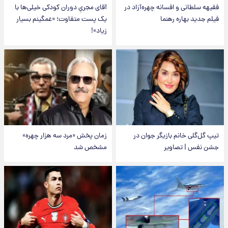
فقیهه سلطانی و افسانه چهره‌آزاد در
آقای مجریِ دوران کودکی خیلی‌ها با
فیلم جدید بهاره رهنما
یک پست متفاوت؛ «غمگینم بسیار
زیاد»!
تیپ گل‌گلی خانم بازیگر جوان در
زمان پخش «مرد سه هزار چهره»
جشن نفس | تصاویر
مشخص شد