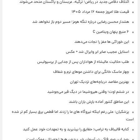
ائتلاف دفاعی جدید در ریاض؛ ترکیه، عربستان و پاکستان متحد می‌شوند
قیمت طلا امروز جمعه ۱۶ مرداد ۱۴۰۵
هشدار محسن رضایی درباره تنگه هرمز؛ مسیر دوم باز نخواهد شد
۶ منبع پنهان ویتامین C
این خوراکی ها مغز را نجات می‌دهند
استایل عجیب صابر ابر وایرال شد + عکس
طلب حلالیت عالیشاه از هواداران پس از جدایی از پرسپولیس
چهار ماسک خانگی برای داشتن موهای نرم و شفاف
بهترین مقاصد دریاچه‌های نزدیک تهران
در ششم اوت؛ وقتی هیروشیما در دیگ قیر می‌جوشید
این مناطق کشور آماده بارش باران باشند
پزشکیان: علی رغم اینکه نیروگاه های ما را زدند اما قطعی برق بسیار کم تر شده
است
کنایه قالیباف به ترامپ: حقایق را بپذیرید و به تعهدات خود عمل کنید
رصد این صور فلکی در آسمان شب بدون هیچ تجهیزاتی ممکن است