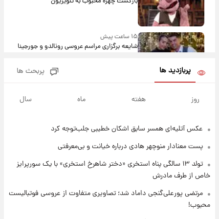
بازگشت چهره محبوب به تلویزیون
۱۵ ساعت پیش
شایعه برگزاری مراسم عروسی رونالدو و جورجینا
باعث شد یک اتفاق جالب رخ دهد.
پربازدید ها
پربحث ها
۱۵ ساعت پیش
قیمت طلا و سکه امروز دوشنبه ۱۹ مرداد ۱۴۰۵
روز
هفته
ماه
سال
عکس‌ آتلیه‌ای همسر سابق اشکان خطیبی جلب‌توجه کرد
۲۳ ساعت پیش
پیش‌ بینی قیمت دلار دوشنبه ۱۹ مرداد ۱۴۰۵
پست معنادار منوچهر هادی درباره خیانت و بی‌معرفتی
تولد ۱۳ سالگی پناه استخری «دختر شاهرخ استخری» با یک سورپرایز
۲۰ ساعت پیش
خاص از طرف مادرش
فال حافظ دوشنبه ۱۹ مرداد ماه ۱۴۰۵
مرتضی پورعلی‌گنجی داماد شد؛ تصاویری متفاوت از عروسی فوتبالیست
محبوب!