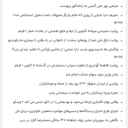
مرتضی پور علی گنجی به پاختاکور پیوست
تعریفِ دارا حیایی از روزی که خانم بازیگر معروف، باعث تحول استایلش شد/
ویدیو
روایت شنیدنی مرجانه گلچین از ایفا و خلق نقشش در بامداد خمار + فیلم
روایت تلخ علی ضیا از روزهای سخت: از ناتوانی در راه رفتن تا بیماری مادر/ویدیو
واکنش ها به ویدیوی جدید دارا حیایی؛ از ماشین لوکس تا تقلید صدای پدر!/
ویدیو
روایت فاطمه گودرزی از تفاوت میزان دستمزدش در گذشته تا اکنون + فیلم
زمان واریز سود سهام عدالت اعلام شد
روایتی از میدان نیلوفر؛ ۱۶۳ روز بعد از حمله و موشکباران
جایزه ویژه پزشکیان به این خواننده سرشناس پاپ
وقتی بهاره افشاری زلیخا می‌شود و یوسفش را در اتاق حبس می کند + ویدئو
اجرای طرح احیای زیستگاه‌ها و مسیرهای مهاجرت ماهیان خاویاری دریای خزر
نگاهی به سورپرایز جشن تولد شاهانه ۴۷ سالگی محمدرضا گلزار در دبی