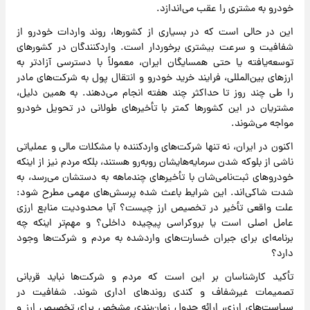
خودرو به مشتری را عقب می‌اندازد.
این در حالی است که در بسیاری از کشورها، روند واردات خودرو از
شفافیت و سرعت بیشتری برخوردار است. واردکنندگان در کشورهای
توسعه‌یافته یا حتی همسایگان ایران، معمولاً با دسترسی آزادتر به
ارزهای بین‌المللی، فرایند خرید خودرو و انتقال پول به شرکت‌های مادر
را طی چند روز تا حداکثر چند هفته انجام می‌دهند. به همین دلیل،
مشتریان در این کشورها کمتر با تأخیرهای طولانی در تحویل خودرو
مواجه می‌شوند.
اکنون در ایران، نه تنها شرکت‌های واردکننده با مشکلات مالی و عملیاتی
ناشی از بلوکه شدن سرمایه‌هایشان روبه‌رو هستند، بلکه مردم نیز از اینکه
خودروهای ثبت‌نامی‌شان با تأخیرهای چندماهه به دستشان می‌رسد، به
شدت شاکی‌اند. این شرایط باعث شده پرسش‌های مهمی مطرح شود:
علت واقعی تأخیر در تخصیص ارز چیست؟ آیا محدودیت منابع ارزی
عامل اصلی است یا بروکراسی پیچیده داخلی؟ و مهم‌تر اینکه چه
برنامه‌ای برای جبران خسارت‌های واردشده به مردم و شرکت‌ها وجود
دارد؟
تأکید کارشناسان بر این است که مردم و شرکت‌ها نباید قربانی
تصمیمات غیرشفاف و کندی روندهای اداری شوند. شفافیت در
سیاست‌های ارزی، ارائه جدول زمان‌بندی مشخص برای تخصیص ارز و