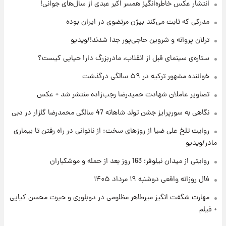
۲۱ ساعت پیش
انتشار عکس خاطره‌انگیز همسر اکبر عبدی از سال‌های جوانی!
فال قهوه روزانه دوشنبه ۱۹ مرداد ماه ۱۴۰۵
مدرکی که ثابت می‌کند بیژن مرتضوی در ایران بوده
ترلان پروانه و شروین حاجی‌پور جدا شدند!/ویدیو
۲۲ ساعت پیش
ستاره‌ی سینمای قبل از انقلاب، مادربزرگ دارا حیایی کیست؟
فال روزانه واقعی دوشنبه ۱۹ مرداد ۱۴۰۵
خواننده مشهور ترکیه در ۵۹ سالگی درگذشت
تصاویر عاملان شهادت حمیدرضا رجب‌زاده منتشر شد + عکس
۱ روز پیش
محل کشف جسد حمیدرضا رجب‌زاده مشخص
نگاهی به سورپرایز جشن تولد شاهانه 47 سالگی محمدرضا گلزار در دبی
شد
روایت تلخ علی ضیا از روزهای سخت: از ناتوانی در راه رفتن تا بیماری
مادر/ویدیو
روایتی از میدان نیلوفر؛ 163 روز بعد از حمله و موشکباران
فال روزانه واقعی دوشنبه ۱۹ مرداد ۱۴۰۵
مهارت شگفت انگیز میرطاهر مظلومی در دوبلوری و حیرت محسن کیایی
+ فیلم