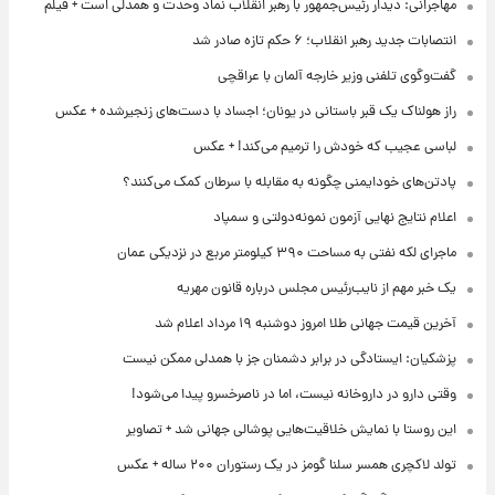
مهاجرانی: دیدار رئیس‌جمهور با رهبر انقلاب نماد وحدت و همدلی است + فیلم
انتصابات جدید رهبر انقلاب؛ ۶ حکم تازه صادر شد
گفت‌وگوی تلفنی وزیر خارجه آلمان با عراقچی
راز هولناک یک قبر باستانی در یونان؛ اجساد با دست‌های زنجیرشده + عکس
لباسی عجیب که خودش را ترمیم می‌کند! + عکس
پادتن‌های خودایمنی چگونه به مقابله با سرطان کمک می‌کنند؟
اعلام نتایج نهایی آزمون نمونه‌دولتی و سمپاد
ماجرای لکه نفتی به مساحت ۳۹۰ کیلومتر مربع در نزدیکی عمان
یک خبر مهم از نایب‌رئیس مجلس درباره قانون مهریه
آخرین قیمت جهانی طلا امروز دوشنبه ۱۹ مرداد اعلام شد
پزشکیان: ایستادگی در برابر دشمنان جز با همدلی ممکن نیست
وقتی دارو در داروخانه نیست، اما در ناصرخسرو پیدا می‌شود!
این روستا با نمایش خلاقیت‌هایی پوشالی جهانی شد + تصاویر
تولد لاکچری همسر سلنا گومز در یک رستوران ۲۰۰ ساله + عکس