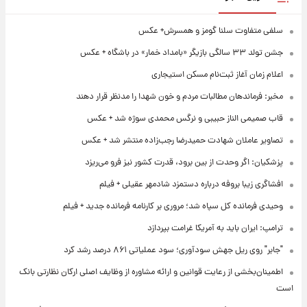
سلفی متفاوت سلنا گومز و همسرش+ عکس
جشن تولد ۳۳ سالگی بازیگر «بامداد خمار» در باشگاه + عکس
اعلام زمان آغاز ثبت‌نام مسکن استیجاری
مخبر: فرماندهان مطالبات مردم و خون شهدا را مدنظر قرار دهند
قاب صمیمی الناز حبیبی و نرگس محمدی سوژه شد + عکس
تصاویر عاملان شهادت حمیدرضا رجب‌زاده منتشر شد + عکس
پزشکیان: اگر وحدت از بین برود، قدرت کشور نیز فرو می‌ریزد
افشاگری زیبا بروفه درباره دستمزد شادمهر عقیلی + فیلم
وحیدی فرمانده کل سپاه شد؛ مروری بر کارنامه فرمانده جدید + فیلم
ترامپ: ایران باید به آمریکا غرامت بپردازد
"جابر" روی ریل جهش سودآوری؛ سود عملیاتی ۸۶۱ درصد رشد کرد
اطمینان‌بخشی از رعایت قوانین و ارائه مشاوره از وظایف اصلی ارکان نظارتی بانک
است