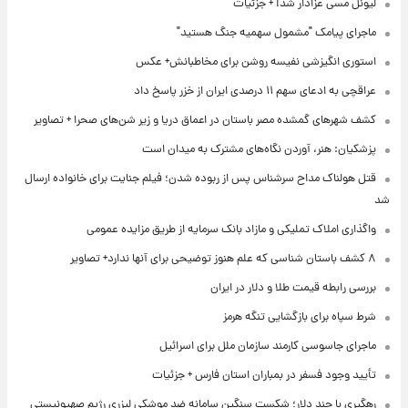
لیونل مسی عزادار شد! + جزئیات
ماجرای پیامک "مشمول سهمیه جنگ هستید"
استوری انگیزشی نفیسه روشن برای مخاطبانش+ عکس
عراقچی به ادعای سهم ۱۱ درصدی ایران از خزر پاسخ داد
کشف شهرهای گمشده مصر باستان در اعماق دریا و زیر شن‌های صحرا + تصاویر
پزشکیان: هنر، آوردن نگاه‌های مشترک به میدان است
قتل هولناک مداح سرشناس پس از ربوده شدن؛ فیلم جنایت برای خانواده ارسال
شد
واگذاری املاک تملیکی و مازاد بانک سرمایه از طریق مزایده عمومی
۸ کشف باستان شناسی که علم هنوز توضیحی برای آنها ندارد+ تصاویر
بررسی رابطه قیمت طلا و دلار در ایران
شرط سپاه برای بازگشایی تنگه هرمز
ماجرای جاسوسی کارمند سازمان ملل برای اسرائیل
تأیید وجود فسفر در بمباران استان فارس + جزئیات
رهگیری با چند دلار؛ شکست سنگین سامانه ضد موشکی لیزری رژیم صهیونیستی