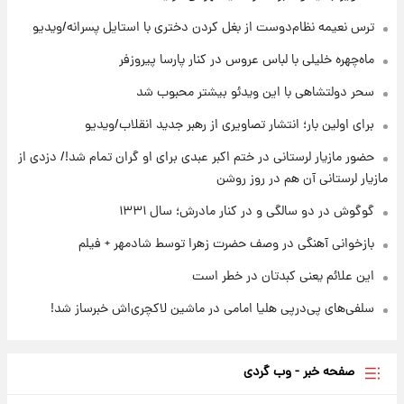
ترس نعیمه نظام‌دوست از بغل کردن دختری با استایل پسرانه/ویدیو
۲۳ ساعت پیش
ماه‌چهره خلیلی با لباس عروس در کنار پارسا پیروزفر
یک پیش ‌بینی مهم برای قیمت دلار، طلا و سکه
شنبه ۱۷ مرداد ۱۴۰۵
سحر دولتشاهی با این ویدئو بیشتر محبوب شد
برای اولین بار؛ انتشار تصاویری از رهبر جدید انقلاب/ویدیو
۲۳ ساعت پیش
بازیکن به درد نخور استقلال با مقصد اروپا این
حضور مازیار لرستانی در ختم اکبر عبدی برای او گران تمام شد!/ دزدی از
تیم را ترک کرد!
مازیار لرستانی آن هم در روز روشن
گوگوش در دو سالگی و در کنار مادرش؛ سال ۱۳۳۱
بازخوانی آهنگی در وصف حضرت زهرا توسط شادمهر + فیلم
این علائم یعنی کبدتان در خطر است
سلفی‌های پی‌درپی هلیا امامی در ماشین لاکچری‌اش خبرساز شد!
صفحه خبر - وب گردی