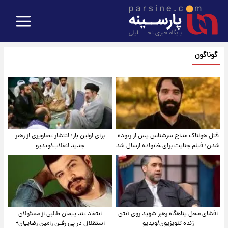
گوناگون
قتل هولناک مداح سرشناس پس از ربوده
برای اولین بار؛ انتشار تصاویری از رهبر
شدن؛ فیلم جنایت برای خانواده ارسال شد
جدید انقلاب/ویدیو
افشای محل پناهگاه‌ رهبر شهید روی آنتن
انتقاد تند پیمان طالبی از مسئولان
زنده تلویزیون/ویدیو
استقلال در پی رفتن رامین رضاییان+