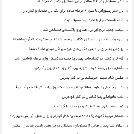
لادن مستوفی در ۵۴ سالگی با این استایل متفاوت دیده شد!
نان سیر رستورانی با پنیر؛ ۶ مرحله ساده برای یک نان پف‌دار و کش‌دار
کدام قسمت مرغ را نباید زیاد مصرف کرد؟
قیمت جدید برنج ایرانی، هندی و پاکستانی مشخص شد
بهاره رهنما این بار با استایل انگلیسی ظاهر شد؛ تیپ متفاوت بازیگر پرحاشیه!
بهنوش بختیاری با دیدن عکس‌های عروسی اکبر عبدی دلتنگ شد!
گام تازه ترکیه در تسلیحات پهپادی؛ بمب سنگرشکن وارد مرحله آزمایش شد
افشای محل پناهگاه‌ رهبر شهید روی آنتن زنده تلویزیون/ویدیو
عکس شاد سپند امیرسلیمانی در کنار پسرش
ادعای جنجالی درباره اینفانتینو؛ اتهام پرداخت پول به معشوقه با درآمد یوفا
قاب خانوادگی رضا کیانیان در کنار خواهرش
ثریا اسفندیاری بعد از طلاق و در دیدار با گروه بیتلز
هشدار درباره کمبود یک ماده معدنی؛ خطر آلزایمر و زوال عقل افزایش می‌یابد؟
انتقاد تند پیمان طالبی از مسئولان استقلال در پی رفتن رامین رضاییان+ عکس