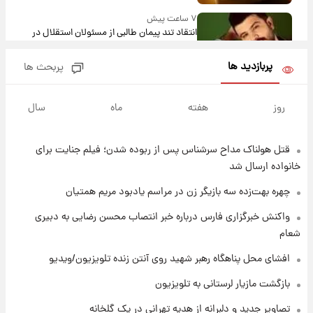
۷ ساعت پیش
انتقاد تند پیمان طالبی از مسئولان استقلال در
پی رفتن رامین رضاییان+ عکس
پربازدید ها
پربحث ها
۷ ساعت پیش
قیمت گوشت گوساله و گوسفند امروز شنبه ۱۷
روز
هفته
ماه
سال
مرداد ۱۴۰۵ +جدول
قتل هولناک مداح سرشناس پس از ربوده شدن؛ فیلم جنایت برای
۸ ساعت پیش
با قدرتمندترین و بادوام ترین تانک جهان آشنا
خانواده ارسال شد
شوید+ فیلم
چهره بهت‌زده سه بازیگر زن در مراسم یادبود مریم همتیان
۹ ساعت پیش
واکنش خبرگزاری فارس درباره خبر انتصاب محسن رضایی به دبیری
قیمت طلا ۱۸عیار امروز شنبه ۱۷ مرداد ۱۴۰۵
شعام
+جدول
افشای محل پناهگاه‌ رهبر شهید روی آنتن زنده تلویزیون/ویدیو
۹ ساعت پیش
بازگشت مازیار لرستانی به تلویزیون
قیمت محصولات ایران‌خودرو و سایپا امروز شنبه
۱۷ مرداد ۱۴۰۵
تصاویر جدید و دلبرانه از هدیه تهرانی در یک گلخانه