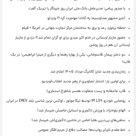
با صدور پیامی؛ مدیرعامل بانک ملی ایران روز خبرنگار را تبریک گفت
آشپز مشهور صداوسیما به کانادا مهاجرت کرد؟/ ویدئو
لحظه برخورد رعد و برق به ساختمان مرکز تجارت جهانی در آمریکا + فیلم
حضور مازیار لرستانی در ختم اکبر عبدی برای او گران تمام شد!/ دزدی از مازیار
لرستانی آن هم در روز روشن
دو دختر پیمان قاسم‌خانی، یکی از بهاره رهنما و دیگری از میترا ابراهیمی؛ در یک
قاب!
زمان‌بندی جدید شارژ کالابرگ مرداد ۱۴۰۵ اعلام شد
برای اولین بار؛ انتشار تصاویری از رهبر جدید انقلاب/ویدیو
قاب عاشقانه و پست متفاوت همسر شاهرخ استخری!
رونمایی خودرو IM LS۹ توسط نیکا موتور ، لوکس ترین شاسی بلند EREV در ایران
الهام پاوه‌نژاد با ورزش لاکچری و استایل خاصش خبرساز شد!
سلفی‌های پی‌درپی هلیا امامی در ماشین لاکچری‌اش خبرساز شد!
خط مقدم نابرابر روایت‌ها؛ مصائب دفاع از حریم افکار عمومی