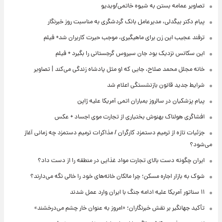
تصاویر عمامه بستن به شیوه خاتمی/ویدیو
پیام دکتر بیگدلی، مدیرعامل بانک گردشگری به مناسبت روز خبرنگار
ترفند عجیب این زن برای ماهیگیری، موجب حیرت کاربران شد+ فیلم
این سکانس نزدیک بود جان سیروس گرجستانی را بگیرد + فیلم
خانه مجلل محمد صلاح، جایی که او مثل پادشاه زندگی می‌کند | تصاویر
شرایط جدید قانون بازنشستگی اعلام شد
پیام پزشکیان در سالروز بمباران اتمی آمریکا علیه ژاپن
افشاگری هولناک بهنوش بختیاری از تجارت موی اجساد + عکس
جزئیات تازه از ترمیم دستمزد کارگران / مذاکرات ترمیم دستمزد چه زمانی آغاز
می‌شود؟
ایران چگونه دست بالای تجارت مواد غذایی در منطقه را از دست داد؟
شوک به بازار اجاره مسکن؛ چرا مالکان خانه‌های خود را خالی نگه می‌دارند؟
۱۱ سناتور آمریکا علیه ادامه جنگ با ایران وارد عمل شدند
تأکید جهانگیر بر نقش خبرنگاران؛ «امروز به عنوان خار چشم می‌درخشند»