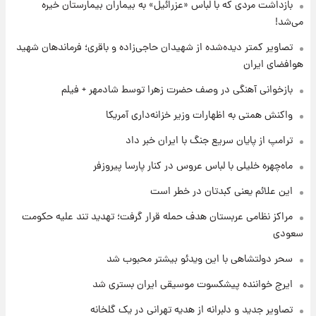
۱ روز پیش
بازداشت مردی که با لباس «عزرائیل» به بیماران بیمارستان خیره
قیمت خودروهای سایپا تغییر کرد؛ لیست قیمت
می‌شد!
جمعه ۱۶ مرداد منتشر شد
تصاویر کمتر دیده‌شده از شهیدان حاجی‌زاده و باقری؛ فرماندهان شهید
هوافضای ایران
۱ روز پیش
جدول قیمت ایران‌خودرو امروز جمعه ۱۶ مرداد؛
بازخوانی آهنگی در وصف حضرت زهرا توسط شادمهر + فیلم
قیمت‌ها تغییر کرد
واکنش همتی به اظهارات وزیر خزانه‌داری آمریکا
۱ روز پیش
ترامپ از پایان سریع جنگ با ایران خبر داد
قیمت طلا و سکه امروز جمعه ۱۶ مرداد ۱۴۰۵
+جدول
ماه‌چهره خلیلی با لباس عروس در کنار پارسا پیروزفر
این علائم یعنی کبدتان در خطر است
مراکز نظامی عربستان هدف حمله قرار گرفت؛ تهدید تند علیه حکومت
سعودی
سحر دولتشاهی با این ویدئو بیشتر محبوب شد
ایرج خواننده پیشکسوت موسیقی ایران بستری شد
تصاویر جدید و دلبرانه از هدیه تهرانی در یک گلخانه