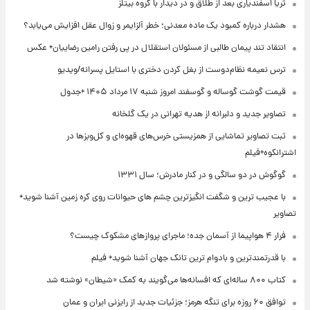
ثریا اسفندیاری بعد از طلاق و در دیدار با گروه بیتلز
هشدار درباره کمبود یک ماده معدنی؛ خطر آلزایمر و زوال عقل افزایش می‌یابد؟
انتقاد تند پیمان طالبی از مسئولان استقلال در پی رفتن رامین رضاییان+ عکس
ترس نعیمه نظام‌دوست از بغل کردن دختری با استایل پسرانه/ویدیو
قیمت گوشت گوساله و گوسفند امروز شنبه ۱۷ مرداد ۱۴۰۵ +جدول
تصاویر جدید و دلبرانه از هدیه تهرانی در یک گلخانه
ثبت تصاویر تماشایی از همزیستی خرس‌های قهوه‌ای و کل‌وبزها در
اشترانکوه+فیلم
گوگوش در دو سالگی و در کنار مادرش؛ سال ۱۳۳۱
با عجیب ترین و شگفت انگیزترین چشم های حیوانات روی کره زمین آشنا شوید+
تصاویر
فرار ۴ هواپیما از آسمان جده؛ ماجرای پروازهای مشکوک چیست؟
با قدرتمندترین و بادوام ترین تانک جهان آشنا شوید+ فیلم
کتاب ۸۰۰ ساله‌ای که افسانه‌ها می‌گویند به کمک «شیطان» نوشته شد
توافق ۶۰ روزه برای تنگه هرمز؛ جزئیات جدید از رایزنی ایران و عمان