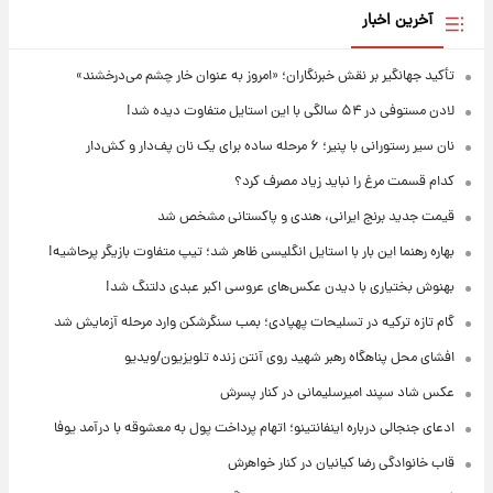
آخرین اخبار
تأکید جهانگیر بر نقش خبرنگاران؛ «امروز به عنوان خار چشم می‌درخشند»
لادن مستوفی در ۵۴ سالگی با این استایل متفاوت دیده شد!
نان سیر رستورانی با پنیر؛ ۶ مرحله ساده برای یک نان پف‌دار و کش‌دار
کدام قسمت مرغ را نباید زیاد مصرف کرد؟
قیمت جدید برنج ایرانی، هندی و پاکستانی مشخص شد
بهاره رهنما این بار با استایل انگلیسی ظاهر شد؛ تیپ متفاوت بازیگر پرحاشیه!
بهنوش بختیاری با دیدن عکس‌های عروسی اکبر عبدی دلتنگ شد!
گام تازه ترکیه در تسلیحات پهپادی؛ بمب سنگرشکن وارد مرحله آزمایش شد
افشای محل پناهگاه‌ رهبر شهید روی آنتن زنده تلویزیون/ویدیو
عکس شاد سپند امیرسلیمانی در کنار پسرش
ادعای جنجالی درباره اینفانتینو؛ اتهام پرداخت پول به معشوقه با درآمد یوفا
قاب خانوادگی رضا کیانیان در کنار خواهرش