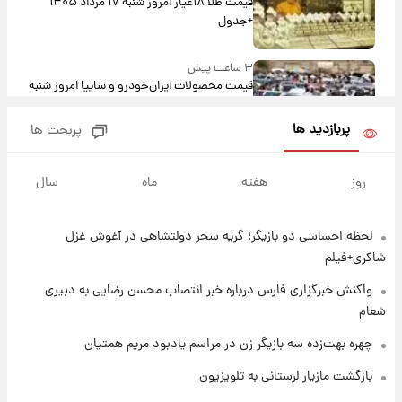
قیمت طلا ۱۸عیار امروز شنبه ۱۷ مرداد ۱۴۰۵
+جدول
۳ ساعت پیش
قیمت محصولات ایران‌خودرو و سایپا امروز شنبه
۱۷ مرداد ۱۴۰۵
پربازدید ها
پربحث ها
۱۷ ساعت پیش
یک پیش ‌بینی مهم برای قیمت دلار، طلا و سکه
روز
هفته
ماه
سال
شنبه ۱۷ مرداد ۱۴۰۵
لحظه احساسی دو بازیگر؛ گریه سحر دولتشاهی در آغوش غزل
۱۷ ساعت پیش
بازیکن به درد نخور استقلال با مقصد اروپا این
شاکری+فیلم
تیم را ترک کرد!
واکنش خبرگزاری فارس درباره خبر انتصاب محسن رضایی به دبیری
شعام
۲۲ ساعت پیش
تصاویر کمتر دیده‌شده از شهیدان حاجی‌زاده و
چهره بهت‌زده سه بازیگر زن در مراسم یادبود مریم همتیان
باقری؛ فرماندهان شهید هوافضای ایران
بازگشت مازیار لرستانی به تلویزیون