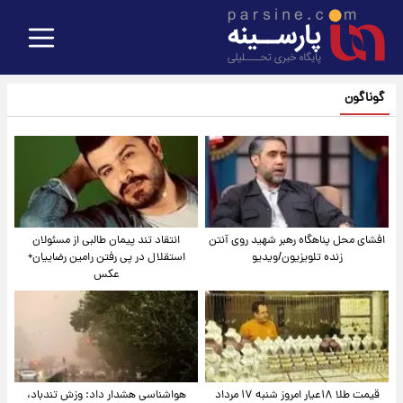
گوناگون
افشای محل پناهگاه‌ رهبر شهید روی آنتن
انتقاد تند پیمان طالبی از مسئولان
زنده تلویزیون/ویدیو
استقلال در پی رفتن رامین رضاییان+
عکس
قیمت طلا ۱۸عیار امروز شنبه ۱۷ مرداد
هواشناسی هشدار داد: وزش تندباد،