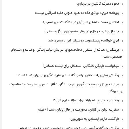
نحوه مصرف کافئین در بارداری
روزنامه عبری: توافق مکه به هیچ عنوان علیه اسرائیل نیست
احتمال دست داشتن اسرائیل در مشکلات اخیر اسپانیا
جنجال جدید در بازی تیم‌های منصوریان و گل‌محمدی!
ایرج خواننده پیشکسوت موسیقی ایران بستری شد
پزشکیان: هدف از استقرار محله‌محوری افزایش ثبات زندگی، وحدت و انسجام
اجتماعی است
درخواست بازیکن لالیگایی استقلال برای پست حساس!
واکنش بقایی به سخنان ترامپ که مدعی غنیمت‌گیری از ایران شده است
بیانیه دبیرکل مجمع خبرنگاران و نویسندگان دفاع مقدس و مقاومت به مناسبت
روز خبرنگار
واکنش همتی به اظهارات وزیر خزانه‌داری آمریکا
سفارت ایران در کازان: ماموریت در حال پایان است! + فیلم
بازگشت مازیار لرستانی به تلویزیون
واکنش خبرگزاری فارس درباره خبر انتصاب محسن رضایی به دبیری شعام