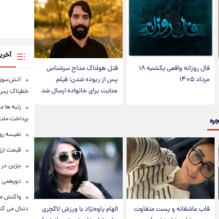
آخری
فال روزانه واقعی یکشنبه ۱۸
قتل هولناک مداح سرشناس
مرداد ۱۴۰۵
پس از ربوده شدن؛ فیلم
آتش‌سوزی
جنایت برای خانواده ارسال شد
خطرناک پس 
رتبه ها م
پرداخت ملت ف
جره
نفیسه روش
قیمت ارزهای 
بنزین در 
دورهمی ب
واکنش مع
دنبال می کن
قاب عاشقانه و پست متفاوت
الهام پاوه‌نژاد با ورزش لاکچری