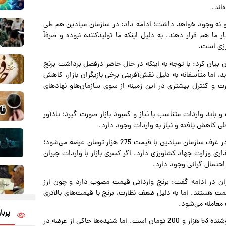
اند.
ه و نه وجود خواهد داشت؛ ادامه داد: در سازمان میادین هم طی
ما هم قرار دهند. به دلیل اینکه ما تولیدکننده نبوده و صرفاً
ورزی است.
ن بیان کرد: با توجه به اینکه در حال حاضر درفصل برداشت برنج
 اما متأسفانه به دلیل نقش‌آفرینی برخی بازیگران بازار، کاهش
 و کنترل بیشتری در این زمینه از سوی سازمان‌هاو نهادهای
 باید واردات متناسب با نیاز و کمبود بازار صورت گیرد؛ یادآور
لی کاهش یافته و نیاز به واردات وجود دارد.
بختیاری‌زاده با بیان اینکه در حال حاضر برنج ایرانی درجه یک در غرف سازمان میادین با قیمت 275 هزار تومان عرضه می‌شود؛
ی وزارت جهاد کشاورزی دارد. اگر کسری بازار با واردات جبران
حتمال گرانی وجود دارد.
ران در ادامه گفت: برنج وارداتی قیمت مصوب دارد و چون ارز
ت هستند. اما به دلیل ضعف نظارت، برنج با قیمت‌های بالاتری
 معامله می‌شود.
پربا
وی افزود: قیمت مصوب برنج هندی در محل فروشگاه برای فروشنده 53 هزار و 200 تومان است. اما شنیده‌ها حاکی از عرضه در