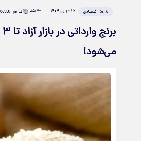
۰
>
اقتصادی
۱۵ شهریور ۱۴۰۴
۱۵:۳۶
کد خبر: 939960
خانه
بر
می‌شود!