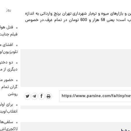
روز
و بازارهای میوه و تره‌بار شهرداری تهران برنج وارداتی به اندازه
نیاز مردم عرضه می‌کنیم و قیمت عرضه ما همان قیمت مصوب است؛ یعنی 58 هزار و 600 تومان در تمام غرف.در خصوص
قتل هول
فیلم جنایت
افشای مح
تلویزیون/و
دو دختر 
دیگری از م
حضور ماز
گران تمام ش
روشن
برای اولی
انقلاب/وید
سلفی‌های
لاکچری‌اش 