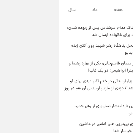
۲۰ ساعت پیش
هفته
ماه
سال
لحظه برخورد رعد و برق به
ساختمان مرکز تجارت جهانی در
آمریکا + فیلم
ناک مداح سرشناس پس از ربوده شدن؛
۲۰ ساعت پیش
 برای خانواده ارسال شد
برای اولین بار؛ انتشار تصاویری از
رهبر جدید انقلاب/ویدیو
ل پناهگاه‌ رهبر شهید روی آنتن زنده
یدیو
۲۱ ساعت پیش
تصاویر عمامه بستن به شیوه
پیمان قاسم‌خانی، یکی از بهاره رهنما و
خاتمی/ویدیو
یترا ابراهیمی؛ در یک قاب!
یار لرستانی در ختم اکبر عبدی برای او
د!/ دزدی از مازیار لرستانی آن هم در روز
ن بار؛ انتشار تصاویری از رهبر جدید
یو
 پی‌درپی هلیا امامی در ماشین
خبرساز شد!