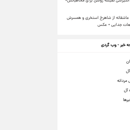
انگیزشی نفیسه روشن برای مخاطبانش+
عاشقانه از شاهرخ استخری و همسرش
عات جدایی + عکس
 خبر - وب گردی
ان
آل
مردانه
 آل
برها