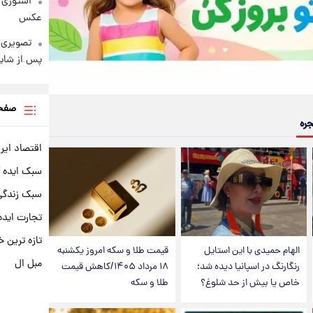
استوری 
عکس
تصویری 
پس از شای
صفحه
جره
اقتصاد ایر
سبک ایده 
سبک زندگی 
تجارت ایده
تازه ترین خ
الهام حمیدی با این استایل
قیمت طلا و سکه امروز یکشنبه
مبل ال
رنگارنگ در اسپانیا دیده شد؛
۱۸ مرداد ۱۴۰۵/کاهش قیمت
خاص یا بیش از حد شلوغ؟
طلا و سکه