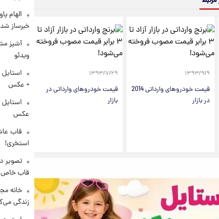
 مرتبط
الهام پا
خبرساز شد!
آشپز مشه
ویدئو
استایل 
۱۳۹۳/۷/۲۹
۱۳۹۳/۹/۹
+ عکس
قیمت خودروهای وارداتی 2014
قیمت خودروهای وارداتی در
در بازار
بازار
عکس
قاب عاش
استخری!
تصویر دی
قاب خاص 
خانه مجل
زندگی می‌کن