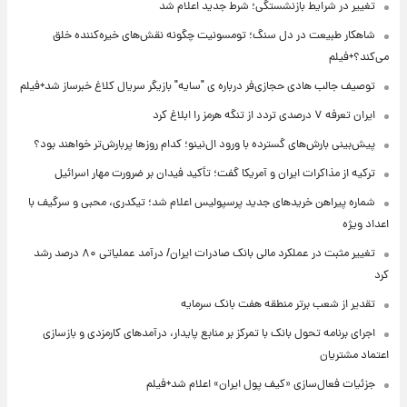
تغییر در شرایط بازنشستگی؛ شرط جدید اعلام شد
شاهکار طبیعت در دل سنگ؛ تومسونیت چگونه نقش‌های خیره‌کننده خلق
می‌کند؟+فیلم
توصیف جالب هادی حجازی‌فر درباره ی "سایه" بازیگر سریال کلاغ خبرساز شد+فیلم
ایران تعرفه ۷ درصدی تردد از تنگه هرمز را ابلاغ کرد
پیش‌بینی بارش‌های گسترده با ورود ال‌نینو؛ کدام روزها پربارش‌تر خواهند بود؟
ترکیه از مذاکرات ایران و آمریکا گفت؛ تأکید فیدان بر ضرورت مهار اسرائیل
شماره پیراهن خریدهای جدید پرسپولیس اعلام شد؛ تیکدری، محبی و سرگیف با
اعداد ویژه
تغییر مثبت در عملکرد مالی بانک صادرات ایران/ درآمد عملیاتی ۸۰ درصد رشد
کرد
تقدیر از شعب برتر منطقه هفت بانک سرمایه
اجرای برنامه تحول بانک با تمرکز بر منابع پایدار، درآمدهای کارمزدی و بازسازی
اعتماد مشتریان
جزئیات فعال‌سازی «کیف پول ایران» اعلام شد+فیلم