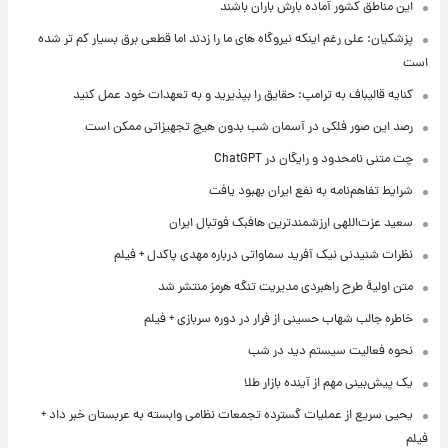
این مناطق کشور آماده بارش باران باشند
پزشکیان: علی رغم اینکه نیروگاه های ما را زدند اما قطعی برق بسیار کم تر شده
است
کنایه قالیباف به ترامپ: حقایق را بپذیرید و به تعهدات خود عمل کنید
رصد این صور فلکی در آسمان شب بدون هیچ تجهیزاتی ممکن است
چت متنی نامحدود و رایگان در ChatGPT
شرایط تفاهم‌نامه به نفع ایران بهبود یافت
سعید عزت‌اللهی ارزشمندترین هافبک فوتبال ایران
نظرات شنیدنی نیک آفرید سماواتی درباره مهدی پاکدل + فیلم
متن اولیۀ طرح راهبردی مدیریت تنگه هرمز منتشر شد
خاطره جالب شهاب حسینی از فرار در دوره سربازی + فیلم
نحوه فعالیت سیستم دید در شب
یک پیش‌بینی مهم از آینده بازار طلا
یحیی سریع از عملیات گسترده تجمعات نظامی وابسته به عربستان خبر داد +
فیلم