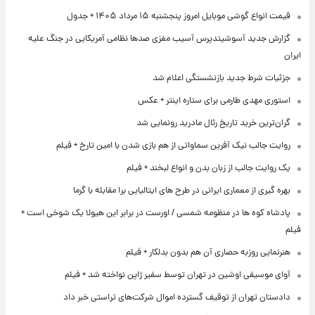
قیمت انواع گوشی موبایل امروز پنجشنبه ۱۵ مرداد ۱۴۰۵ + جدول
گزارش جدید آسوشیتدپرس آسیب مغزی صدها نظامی آمریکایی در جنگ علیه
ایران
جزئیات شرط جدید بازنشستگی اعلام شد
استوری مهدی طارمی برای ستاره اینتر + عکس
گران‌ترین خرید تاریخ رئال مادرید رونمایی شد
روایت جالب نیک آفرین سماواتی از هم بازی شدن با امین تارخ + فیلم
یک روایت جالب از زبان بدن و انواع لبخند + فیلم
بهره گیری از معماری ایرانی در طرح های ایتالیایی برا مقابله با گرما
پادشاه کوه ها در منظومه شمسی / اورست در برابر این هیولا یک شوخی است +
فیلم
هنرنمایی روزبه حصاری آن هم بدون بدلکار + فیلم
آوای موسیقی اوشین در تهران توسط سفیر ژاپن نواخته شد + فیلم
دادستان تهران از توقیف گسترده اموال شرکت‌های تراستی خبر داد