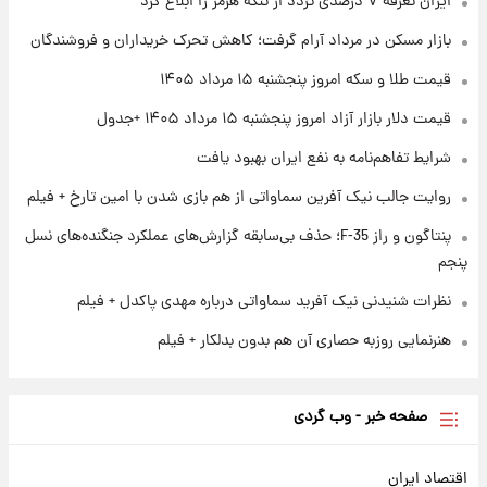
ایران تعرفه ۷ درصدی تردد از تنگه هرمز را ابلاغ کرد
۱ روز پیش
بازار مسکن در مرداد آرام گرفت؛ کاهش تحرک خریداران و فروشندگان
ارزش سهام عدالت برای امروز چهارشنبه ۱۴ مرداد
+ جدول
قیمت طلا و سکه امروز پنجشنبه ۱۵ مرداد ۱۴۰۵
قیمت دلار بازار آزاد امروز پنجشنبه ۱۵ مرداد ۱۴۰۵ +جدول
۱ روز پیش
آغاز طرح جدید فروش مشارکت در تولید سایپا؛
شرایط تفاهم‌نامه به نفع ایران بهبود یافت
نام خودرو، مبلغ پیش پرداخت و زمان تحویل |
سود مشارکت چند درصد است؟
روایت جالب نیک آفرین سماواتی از هم بازی شدن با امین تارخ + فیلم
پنتاگون و راز F-35؛ حذف بی‌سابقه گزارش‌های عملکرد جنگنده‌های نسل
پنجم
نظرات شنیدنی نیک آفرید سماواتی درباره مهدی پاکدل + فیلم
هنرنمایی روزبه حصاری آن هم بدون بدلکار + فیلم
صفحه خبر - وب گردی
اقتصاد ایران