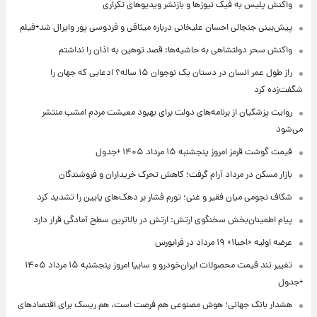
واکنش پلیس به فیک نیوزها و بازنشر ویدیوهای تکراری
پیش‌بینی جنجالی احسان علیخانی درباره میثاقی و فردوسی پور وایرال شد+فیلم
واکنش سحر دولتشاهی به حاشیه‌ها: قصد توهین به اذان را نداشتم
راز طول عمر انسان در دستان یک نوجوان ۱۵ ساله؟ ادعایی که جهان را
شگفت‌زده کرد
روایت پزشکیان از برنامه‌های دولت برای بهبود معیشت مردم امشب منتشر
می‌شود
قیمت گوشت قرمز امروز پنجشنبه ۱۵ مرداد ۱۴۰۵ +جدول
بازار مسکن در مرداد آرام گرفت؛ کاهش تحرک خریداران و فروشندگان
شکاف نجومی میان فقیر و غنی؛ تورم فشار بر دهک‌های پایین را تشدید کرد
پیام اطمینان‌بخش سخنگوی ارتش: ارتش در بالاترین سطح آمادگی قرار دارد
عرضه اولیه «احیا۱» ۱۹ مرداد در فرابورس
تغییر تند قیمت محصولات ایران‌خودرو و سایپا امروز پنجشنبه ۱۵ مرداد ۱۴۰۵
+جدول
هشدار بانک جهانی؛ هوش مصنوعی هم فرصت است، هم ریسک برای اقتصادهای