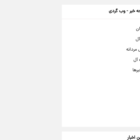
 خبر - وب گردی
ان
آل
مردانه
 آل
برها
ن اخبار