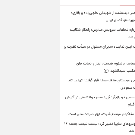
تر دیده‌شده از شهیدان حاجی‌زاده و باقری؛
هید هوافضای ایران
باره تخلفات سرویس مدارس؛ راهکار شکایت
م شد
 آیین نماینده مدیران مسئول در هیأت نظارت بر
حماسه باشکوه خدمت، ایثار و نجات جان
 مکتب سیدالشهدا (ع)
امی عربستان هدف حمله قرار گرفت؛ تهدید تند
ت سعودی
اسی دو بازیگر؛ گریه سحر دولتشاهی در آغوش
فیلم
 مذاکره از موضع قدرت، ابزار صیانت ملی است
قیمت خودروهای سایپا تغییر کرد؛ لیست قیمت جمعه ۱۶
 شد