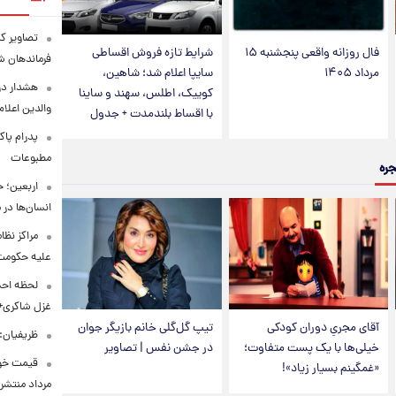
تصاویر کم
فال روزانه واقعی پنجشنبه ۱۵
شرایط تازه فروش اقساطی
فرماندهان ش
مرداد ۱۴۰۵
سایپا اعلام شد؛ شاهین،
هشدار در
کوییک، اطلس، سهند و ساینا
والدین اعلا
با اقساط بلندمدت + جدول
پدرام پاک
مطبوعات
جره
اربعین؛ 
انسان‌ها در
مراکز نظ
علیه حکوم
لحظه احس
غزل شاکری+
آقای مجریِ دوران کودکی
تیپ گل‌گلی خانم بازیگر جوان
ظریفیان:
خیلی‌ها با یک پست متفاوت؛
در جشن نفس | تصاویر
«غمگینم بسیار زیاد»!
مرداد منتشر