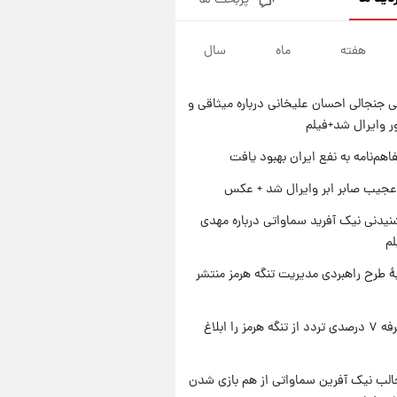
پربحث ها
قیمت طلا و سکه امروز پنجشنبه
۱۵ مرداد ۱۴۰۵
هفته
ماه
سال
۱ روز پیش
شارژ جدید کالابرگ برای سه
دهک؛ جزئیات اعلام شد
 جنجالی احسان علیخانی درباره میثاقی و
۱ روز پیش
 وایرال شد+فیلم
شرایط تازه فروش اقساطی سایپا
اعلام شد؛ شاهین، کوییک، اطلس،
اهم‌نامه به نفع ایران بهبود یافت
سهند و ساینا با اقساط بلندمدت +
۱ روز پیش
عجیب صابر ابر وایرال شد + عکس
جدول
سیگنال‌های جدید برای بازار طلا؛
پیش‌بینی قیمت سکه و طلا فردا
یدنی نیک آفرید سماواتی درباره مهدی
لم
ۀ طرح راهبردی مدیریت تنگه هرمز منتشر
ایران تعرفه ۷ درصدی تردد از تنگه هرمز را ابلاغ
الب نیک آفرین سماواتی از هم بازی شدن