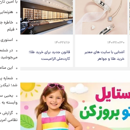
با امین تار
هنرنمایی
خاطره جا
+ فیلم
استوری م
۱۴۰۳/۷/۱۶
۱۴۰۳/۱۰/۳۰
در ششم 
آشنایی با سایت های معتبر
قانون جدید برای خرید طلا؛
می‌جوشید
خرید طلا و جواهر
کارت‌ملی الزامیست
این مناط
شماره پ
شد؛ تیکدری
یحیی سر
وابسته به ع
گزارش ج
نظامی آمری