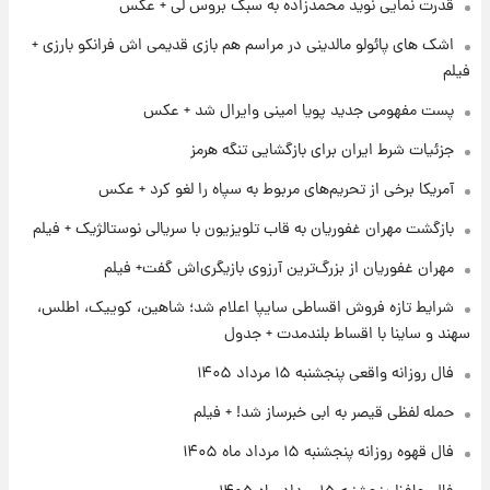
قدرت نمایی نوید محمدزاده به سبک بروس لی + عکس
ارزش سهام عدالت برای امروز چهارشنبه ۱۴ مرداد
+ جدول
اشک های پائولو مالدینی در مراسم هم بازی قدیمی اش فرانکو بارزی +
فیلم
۱ روز پیش
پست مفهومی جدید پویا امینی وایرال شد + عکس
آغاز طرح جدید فروش مشارکت در تولید سایپا؛
نام خودرو، مبلغ پیش پرداخت و زمان تحویل |
جزئیات شرط ایران برای بازگشایی تنگه هرمز
سود مشارکت چند درصد است؟
آمریکا برخی از تحریم‌های مربوط به سپاه را لغو کرد + عکس
۱ روز پیش
زمان پخش «مرد سه هزار چهره» مشخص شد
بازگشت مهران غفوریان به قاب تلویزیون با سریالی نوستالژیک + فیلم
مهران غفوریان از بزرگ‌ترین آرزوی بازیگری‌اش گفت+ فیلم
۱ روز پیش
شرایط تازه فروش اقساطی سایپا اعلام شد؛ شاهین، کوییک، اطلس،
کار استقلال و رامین رضاییان رسما تمام شد +
سهند و ساینا با اقساط بلندمدت + جدول
عکس / خداحافظی صمیمانه آبی ها با رامین!
فال روزانه واقعی پنجشنبه ۱۵ مرداد ۱۴۰۵
حمله لفظی قیصر به ابی خبرساز شد! + فیلم
فال قهوه روزانه پنجشنبه ۱۵ مرداد ماه ۱۴۰۵