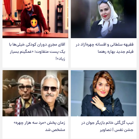
فقیهه سلطانی و افسانه چهره‌آزاد در
آقای مجریِ دوران کودکی خیلی‌ها با
فیلم جدید بهاره رهنما
یک پست متفاوت؛ «غمگینم بسیار
زیاد»!
تیپ گل‌گلی خانم بازیگر جوان در
زمان پخش «مرد سه هزار چهره»
جشن نفس | تصاویر
مشخص شد