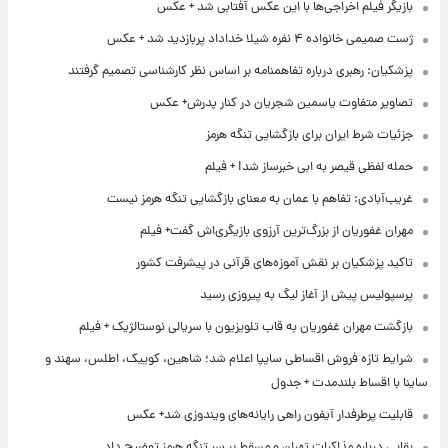
بازیگر فیلم اخراجی‌ها با این عکس آفتابی شد + عکس
ژست صمیمی خانواده ۴ نفره شیلا خداداد پربازدید شد + عکس
پزشکیان: رهبری درباره تفاهمنامه بر اساس نظر کارشناسی تصمیم گرفتند
تصاویر متفاوت یاسمین شجریان در کنار پدرش+ عکس
جزئیات شرط ایران برای بازگشایی تنگه هرمز
حمله لفظی قیصر به ابی خبرساز شد! + فیلم
غریب‌آبادی: تفاهم با عمان به معنای بازگشایی تنگه هرمز نیست
مهران غفوریان از بزرگ‌ترین آرزوی بازیگری‌اش گفت+ فیلم
تاکید پزشکیان بر نقش آموزه‌های قرآنی در پیشرفت کشور
پرسپولیس پیش از آغاز لیگ به پیروزی رسید
بازگشت مهران غفوریان به قاب تلویزیون با سریالی نوستالژیک + فیلم
شرایط تازه فروش اقساطی سایپا اعلام شد؛ شاهین، کوییک، اطلس، سهند و
ساینا با اقساط بلندمدت + جدول
قابلیت پرطرفدار آیفون راهی رایانه‌های ویندوزی شد+ عکس
بقایی درباره مذاکرات تهران و مسقط بر سر تنگه هرمز توضیح داد