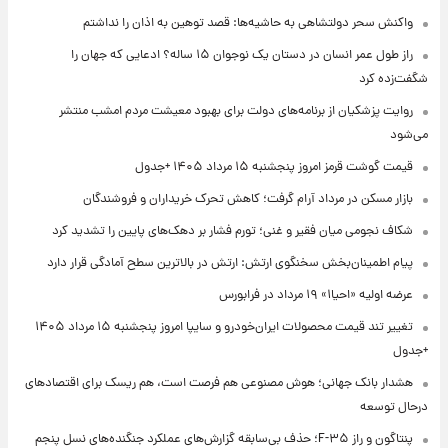
واکنش سحر دولتشاهی به حاشیه‌ها: قصد توهین به اذان را نداشتم
راز طول عمر انسان در دستان یک نوجوان ۱۵ ساله؟ ادعایی که جهان را
شگفت‌زده کرد
روایت پزشکیان از برنامه‌های دولت برای بهبود معیشت مردم امشب منتشر
می‌شود
قیمت گوشت قرمز امروز پنجشنبه ۱۵ مرداد ۱۴۰۵ +جدول
بازار مسکن در مرداد آرام گرفت؛ کاهش تحرک خریداران و فروشندگان
شکاف نجومی میان فقیر و غنی؛ تورم فشار بر دهک‌های پایین را تشدید کرد
پیام اطمینان‌بخش سخنگوی ارتش: ارتش در بالاترین سطح آمادگی قرار دارد
عرضه اولیه «احیا۱» ۱۹ مرداد در فرابورس
تغییر تند قیمت محصولات ایران‌خودرو و سایپا امروز پنجشنبه ۱۵ مرداد ۱۴۰۵
+جدول
هشدار بانک جهانی؛ هوش مصنوعی هم فرصت است، هم ریسک برای اقتصادهای
درحال توسعه
پنتاگون و راز F-۳۵؛ حذف بی‌سابقه گزارش‌های عملکرد جنگنده‌های نسل پنجم