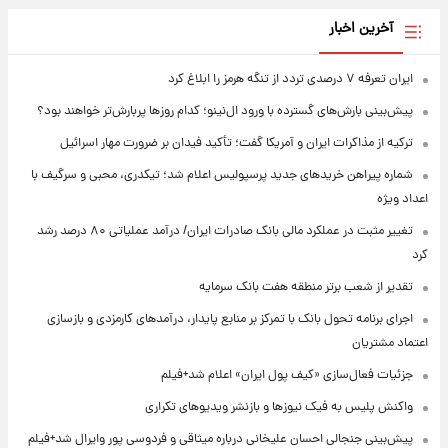
آخرین اخبار
ایران تعرفه ۷ درصدی تردد از تنگه هرمز را ابلاغ کرد
پیش‌بینی بارش‌های گسترده با ورود ال‌نینو؛ کدام روزها پربارش‌تر خواهند بود؟
ترکیه از مذاکرات ایران و آمریکا گفت؛ تأکید فیدان بر ضرورت مهار اسرائیل
شماره پیراهن خریدهای جدید پرسپولیس اعلام شد؛ تیکدری، محبی و سرگیف با
اعداد ویژه
تغییر مثبت در عملکرد مالی بانک صادرات ایران/ درآمد عملیاتی ۸۰ درصد رشد
کرد
تقدیر از شعب برتر منطقه هفت بانک سرمایه
اجرای برنامه تحول بانک با تمرکز بر منابع پایدار، درآمدهای کارمزدی و بازسازی
اعتماد مشتریان
جزئیات فعال‌سازی «کیف پول ایران» اعلام شد+فیلم
واکنش پلیس به فیک نیوزها و بازنشر ویدیوهای تکراری
پیش‌بینی جنجالی احسان علیخانی درباره میثاقی و فردوسی پور وایرال شد+فیلم