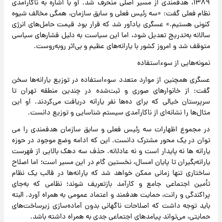
۱۳۸۹، هدفمندی از مسیر اصلی منحرف شد. او با اشاره به ناکارآمدی
نظام فعلی گفت: «سه رئیس فعلی و سابق سازمان، همگی مخالف شیوه
کنونی هستیم.» عسگری یادآور شد که قرار بود قیمت حامل‌های انرژی
سالانه به‌تدریج تعدیل شود، اما این سیاست به دلیل فشارهای سیاسی
متوقف شد و امروز کشور با یارانه‌های عظیم و بی‌اثر روبه‌روست.
نمونه‌هایی از سوءاستفاده
عسگری همچنین از موارد متعدد سوءاستفاده در توزیع یارانه‌ها سخن
گفت: از خانوارهای صوری و ثبت‌شده در چندین منطقه تهران تا
سرپرستان خیالی که برای ده‌ها نفر یارانه دریافت می‌کردند. او این
مثال‌ها را نشانه‌ای از ناکارآمدی سیستم شناسایی و توزیع دانست.
در مجموع اظهارات سه رئیس فعلی و سابق سازمان هدفمندی را می
توان در یک محور مشترک دانست. این که ادامه وضع موجود در حوزه
یارانه ها نه پایدار است و نه عادلانه. حذف سه دهک بالایی از فهرست
یارانه‌بگیران تا پایان امسال، نخستین گام در این مسیر است؛ اما اصلاح
ساختاری تنها زمانی ممکن خواهد شد که یارانه‌ها در قالب یک نظام
تأمین اجتماعی جامع و کارآمد بازتعریف شوند؛ نظامی که به‌جای
پراکندگی و رانت، حمایت هدفمند و اعتماد عمومی به همراه آورد. البته
باید توجه داشت که اصلاحات ناگهانی بدون آماده‌سازی زیرساخت‌های
حمایتی، می‌تواند پیامدهای اجتماعی جدی به همراه داشته باشد.