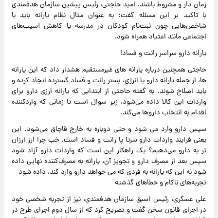
زمان دار و مشروط باشند. امید حاجتی، رئیس پیشین سازمان هدفمندی
با تاکید بر این مسئله گفت: به عنوان مثال نظام یارانه باید با
شاخص‌هایی چون ثبت‌نام کودکان در مدرسه یا کاهش آسیب‌های
اجتماعی مانند اعتیاد همراه شود.
یارانه دارو سراسر رانت و فساد!
حاجتی همچنین درباره یارانه های غیرمستقیم هشدار داد که این یارانه
ها، از جمله یارانه دارو یا انرژی، بستر رانت و فساد گسترده ایجاد کرده و
باید اصلاح شوند. به گفته حاجتی از ابتدایی که یارانه ارزی دارو برای
واردات این کالا داده می‌شود، زیر سوال است تا زمانی که واردکننده
اقدام به انتخاب داروها می‌کند.
سپس دارو وارد می شود و حتی دوباره به خارج قاچاق می‌شود. این
یعنی فرایند واردات دارو سرتا پا رانت و فساد است. خب چرا ارز ارزان
تر به دارو می‌دهیم؟ یک راهکار این است که واردات دارو آزاد شود
سپس بعد از مصرف دارو و تجویز آن، یارانه به مصرف‌کننده نهایی داده
شود نه این که یارانه به فردی که می خواهد دارو وارد کند، داده شود
تجربه‌های ناکام و خطاهای گذشته
علی عسگری، رئیس اسبق سازمان هدفمندی، نیز از تجربه شخصی خود
در اجرای قانون سخن گفت و تصریح کرد که از سال دوم اجرای طرح در