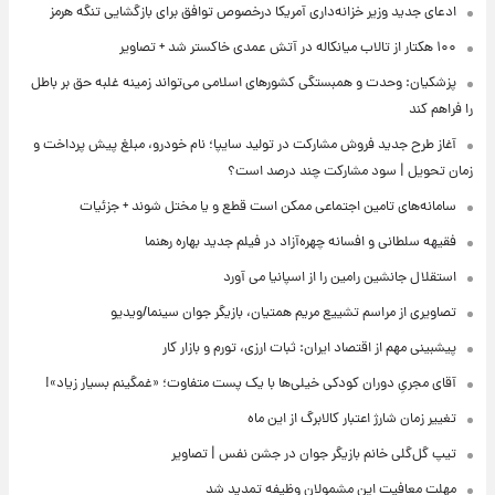
ادعای جدید وزیر خزانه‌داری آمریکا درخصوص توافق برای بازگشایی تنگه هرمز
۱۰۰ هکتار از تالاب میانکاله در آتش عمدی خاکستر شد + تصاویر
پزشکیان: وحدت و همبستگی کشورهای اسلامی می‌تواند زمینه غلبه حق بر باطل
را فراهم کند
آغاز طرح جدید فروش مشارکت در تولید سایپا؛ نام خودرو، مبلغ پیش پرداخت و
زمان تحویل | سود مشارکت چند درصد است؟
سامانه‌های تامین اجتماعی ممکن است قطع و یا مختل شوند + جزئیات
فقیهه سلطانی و افسانه چهره‌آزاد در فیلم جدید بهاره رهنما
استقلال جانشین رامین را از اسپانیا می آورد
تصاویری از مراسم تشییع مریم همتیان، بازیگر جوان سینما/ویدیو
پیشبینی مهم از اقتصاد ایران: ثبات ارزی، تورم و بازار کار
آقای مجریِ دوران کودکی خیلی‌ها با یک پست متفاوت؛ «غمگینم بسیار زیاد»!
تغییر زمان شارژ اعتبار کالابرگ از این ماه
تیپ گل‌گلی خانم بازیگر جوان در جشن نفس | تصاویر
مهلت معافیت این مشمولان وظیفه تمدید شد