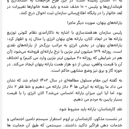
به ۱۸ استان رسیده است؛ در این طرح مراجعات به استانداری و
فرمانداری‌ها و پلیس + ۱۰ حذف شده و باید همه خانوارها تغییرات در
بُعد خانوار را در پایگاه اطلاع‌رسانی سازمان ثبت احوال درج کنند.
یارانه‌های پنهان، صورت دیگر ماجرا
رئیس سازمان هدفمندسازی با اشاره به ناکارآمدی نظام کنونی توزیع
یارانه ها در ابعاد کلان، یارانه های پنهان انرژی را مثال زد و اظهار کرد:
یارانه‌های پنهان در بخش انرژی به مراتب بزرگ‌تر از یارانه‌های نقدی
است. روزانه ۱۳۹ میلیون لیتر بنزین با نرخ یارانه‌ای فروخته می‌شود (آن
هم در شرایطی که روزانه ۲۰ میلیون لیتر بنزین وارد می کنیم) و اختلاف
آن با قیمت واقعی، بیش از دو هزار همت یارانه پنهان ایجاد می‌کند. در
حوزه گاز و برق نیز وضع مشابهی حاکم است.
به گفته این مقام مسئول مطالعه‌ای در سال ۱۴۰۲ انجام شد که نشان
می داد ما روزانه به ایرانی ها ۴ دلار یارانه می دهیم و خط فقر ۲ دلار
بود اما آیا این میزان یارانه احساس می‌شد؟ الان انرژی را با قیمت
بسیار پایین به مردم می دهیم.
نقد کارشناسان: یارانه باید مشروط شود
در نشست مذکور، کارشناسان بر لزوم استقرار سیستم تامین اجتماعی و
خدمات دهی فراگیر تاکید داشتند. سیستمی که طبق آن حمایت ها