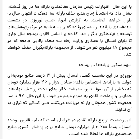
با این حال، اظهارات رئیس سازمان هدفمندی یارانه ها در روز گذشته،
نشان داد که احتمالاً زمان بندی حذف یارانه سه دهک تا انتهای سال به
طول خواهد انجامید. به گزارش ایرنا، حسن نوروزی در نشست
«هدفمندی یارانه‌ها و معمای رفاه» که روز سه شنبه در مرکز پژوهش‌های
توسعه و آینده‌نگری برگزار شد، گفت: بر اساس قانون بودجه سال جاری
تا پایان امسال با همکاری وزارت رفاه سه دهک بالایی جامعه که در
مجموع ۱۸ میلیون نفر می‌شوند، از مجموعه یارانه‌بگیران حذف خواهند
شد.
سهم سنگین یارانه‌ها در بودجه
نوروزی در این نشست گفت: امسال بیش از ۲۱ درصد منابع بودجه‌ای
دولت به یارانه‌ها اختصاص یافته؛ معادل هزار و ۴۶ هزار میلیارد تومان
که بخشی از آن صرف دارو، معیشت خانوارهای تحت پوشش نهادهای
حمایتی و پرداخت نقدی به عموم مردم می‌شود. با این حال، ۹۲ درصد
جمعیت کشور همچنان یارانه دریافت می‌کنند، حتی کسانی که نیازی به
آن ندارند.
این وضعیت توزیع یارانه نقدی در شرایطی است که طبق قانون بودجه
امسال، رسماً ۲۰۰ هزار میلیارد تومان منابع برای پوشش کسری منابع
هدفمندی یارانه ها لحاظ شده است.