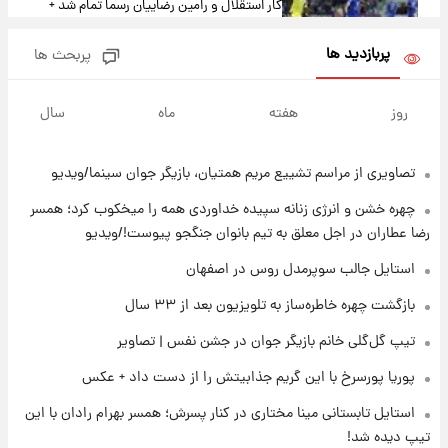
کار استقلال و رامین رضاییان رسما تمام شد +
عکس / خداحافظی صمیمانه آبی ها با رامین!
پربازدید ها
پربحث ها
۲۰ ساعت پیش
آتش اختلاف در اینستاگرام؛ تمجید از حردانی به
روز
هفته
ماه
سال
مذاق رضاییان خوش نیامد+عکس
تصاویری از مراسم تشییع مریم همتیان، بازیگر جوان سینما/ویدیو
۲۱ ساعت پیش
پروین اعتصامی در دوران نوجوانی؛ اواخر دهه
چهره خشن و انرژی زنانه سپیده خداوردی همه را میخکوب کرد؛ همسر
۱۲۹۰ شمسی
رضا عطاران در اجل معلق به تیم بانوان جنگجو پیوست!/ویدیو
۲۱ ساعت پیش
استایل جالب سوپرمدل روس در اصفهان
قدرت‌نمایی نظامی چین؛ بمب‌افکن حامل موشک
بازگشت چهره خاطره‌ساز به تلویزیون بعد از ۳۳ سال
هسته‌ای در آسمان ظاهر شد
تیپ گل‌گلی خانم بازیگر جوان در جشن نفس | تصاویر
۲۱ ساعت پیش
پوریا پورسرخ با این گریم جذابیتش را از دست داد + عکس
رونالدو از گنجینه خودروهای لوکسش رونمایی
کرد
استایل تابستانی مینا مختاری در کنار پسرش؛ همسر بهرام رادان با این
تیپ دیده شد!