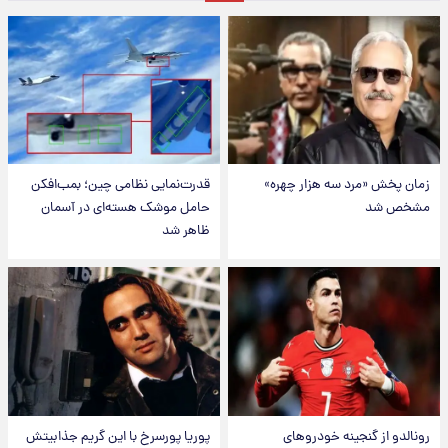
زمان پخش «مرد سه هزار چهره»
قدرت‌نمایی نظامی چین؛ بمب‌افکن
مشخص شد
حامل موشک هسته‌ای در آسمان
ظاهر شد
رونالدو از گنجینه خودروهای
پوریا پورسرخ با این گریم جذابیتش