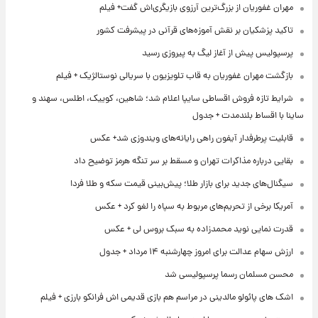
مهران غفوریان از بزرگ‌ترین آرزوی بازیگری‌اش گفت+ فیلم
تاکید پزشکیان بر نقش آموزه‌های قرآنی در پیشرفت کشور
پرسپولیس پیش از آغاز لیگ به پیروزی رسید
بازگشت مهران غفوریان به قاب تلویزیون با سریالی نوستالژیک + فیلم
شرایط تازه فروش اقساطی سایپا اعلام شد؛ شاهین، کوییک، اطلس، سهند و
ساینا با اقساط بلندمدت + جدول
قابلیت پرطرفدار آیفون راهی رایانه‌های ویندوزی شد+ عکس
بقایی درباره مذاکرات تهران و مسقط بر سر تنگه هرمز توضیح داد
سیگنال‌های جدید برای بازار طلا؛ پیش‌بینی قیمت سکه و طلا فردا
آمریکا برخی از تحریم‌های مربوط به سپاه را لغو کرد + عکس
قدرت نمایی نوید محمدزاده به سبک بروس لی + عکس
ارزش سهام عدالت برای امروز چهارشنبه ۱۴ مرداد + جدول
محسن مسلمان رسما پرسپولیسی شد
اشک های پائولو مالدینی در مراسم هم بازی قدیمی اش فرانکو بارزی + فیلم