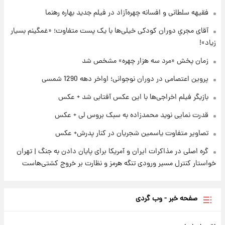
۲۳ ساعت پیش
فقیهه سلطانی و افسانه چهره‌آزاد در فیلم جدید بهاره رهنما
قیمت دلار در بازار آزاد امروز چهارشنبه ۱۴ مرداد
۱۴۰۵/ نرخ‌ها ثابت ماند؟ +جدول
آقای مجریِ دوران کودکی خیلی‌ها با یک پست متفاوت؛ «غمگینم بسیار
زیاد»!
۲۳ ساعت پیش
علی مطهری: اجرای کامل تفاهم‌نامه اسلام‌آباد،
زمان پخش «مرد سه هزار چهره» مشخص شد
پیروزی بزرگ‌تری برای ایران است
پروین اعتصامی در دوران نوجوانی؛ اواخر دهه 1290 شمسی
بازیگر فیلم اخراجی‌ها با این عکس آفتابی شد + عکس
قدرت نمایی نوید محمدزاده به سبک بروس لی + عکس
تصاویر متفاوت یاسمین شجریان در کنار پدرش+ عکس
گره اصلی در مذاکرات ایران و آمریکا برای پایان دادن به جنگ | تهران
خواستار کنترل مسیر ورودی تنگه هرمز و نظارت بر خروج کشتی‌هاست
صفحه خبر - وب گردی