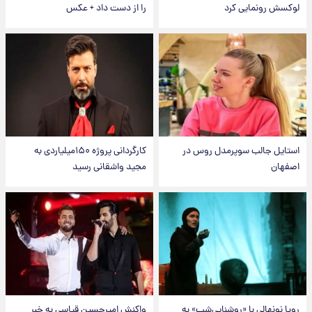
لوکسش رونمایی کرد
را از دست داد + عکس
استایل جالب سوپرمدل روس در
کارگردانی پروژه ۱۵۰میلیاردی به
اصفهان
مجید واشقانی رسید
رویا نونهالی با «روشنایی‌شب» به
واکنش امیرحسین قیاسی به خبر