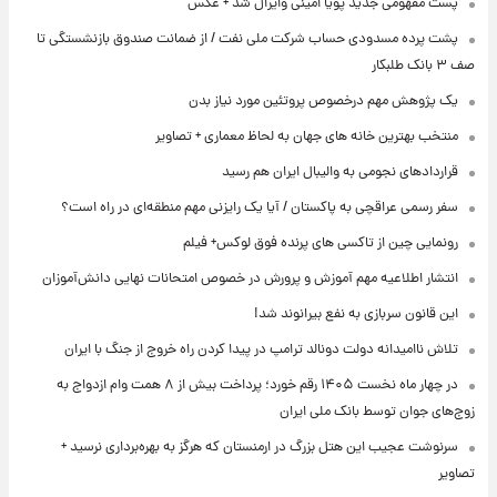
پست مفهومی جدید پویا امینی وایرال شد + عکس
پشت پرده‌ مسدودی حساب شرکت ملی نفت / از ضمانت صندوق بازنشستگی تا
صف ۳ بانک طلبکار
یک پژوهش مهم درخصوص پروتئین مورد نیاز بدن
منتخب بهترین خانه های جهان به لحاظ معماری + تصاویر
قراردادهای نجومی به والیبال ایران هم رسید
سفر رسمی عراقچی به پاکستان / آیا یک رایزنی مهم منطقه‌ای در راه است؟
رونمایی چین از تاکسی های پرنده فوق لوکس+ فیلم
انتشار اطلاعیه مهم آموزش و پرورش در خصوص امتحانات نهایی دانش‌آموزان
این قانون سربازی به نفع بیرانوند شد!
تلاش ناامیدانه‌ دولت دونالد ترامپ در پیدا کردن راه خروج از جنگ با ایران
در چهار ماه نخست ۱۴۰۵ رقم خورد؛ پرداخت بیش از ۸ همت وام ازدواج به
زوج‌های جوان توسط بانک ملی ایران
سرنوشت عجیب این هتل بزرگ در ارمنستان که هرگز به بهره‌برداری نرسید +
تصاویر