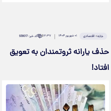
۱
>
اقتصادی
۰۱ شهریور ۱۴۰۴
۱۲:۳۷
کد خبر: 938017
خانه
حذف یارانه ثروتمندان به تعویق
افتاد!