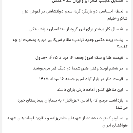
استایل عجیب صابر ابر وایرال شد + عکس
۱ روز پیش
شماره پیراهن خریدهای جدید پرسپولیس اعلام
لحظه احساسی دو بازیگر؛ گریه سحر دولتشاهی در آغوش غزل
شد؛ تیکدری، محبی و سرگیف با اعداد ویژه
شاکری+فیلم
۱ روز پیش
۵ سال کار بیشتر برای این گروه از متقاضیان بازنشستگی
جزئیات فعال‌سازی «کیف پول ایران» اعلام
پشت پرده عکس جدید ترامپ؛ مقام آمریکایی درباره وضعیت او چه
شد+فیلم
گفت؟
۱ روز پیش
قیمت طلا و سکه امروز جمعه ۱۶ مرداد ۱۴۰۵ +جدول
تغییر تند قیمت محصولات ایران‌خودرو و سایپا
امروز پنجشنبه ۱۵ مرداد ۱۴۰۵ +جدول
در ششم اوت؛ وقتی هیروشیما در دیگ قیر می‌جوشید
قیمت دلار در بازار آزاد امروز جمعه ۱۶ مرداد ۱۴۰۵
۱ روز پیش
این مناطق کشور آماده بارش باران باشند
قیمت طلا و سکه امروز پنجشنبه ۱۵ مرداد ۱۴۰۵
بازداشت مردی که با لباس «عزرائیل» به بیماران بیمارستان خیره
می‌شد!
۱ روز پیش
شارژ جدید کالابرگ برای سه دهک؛ جزئیات اعلام
تصاویر کمتر دیده‌شده از شهیدان حاجی‌زاده و باقری؛ فرماندهان شهید
شد
هوافضای ایران