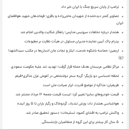
ترامپ از پایان سریع جنگ با ایران خبر داد
تصاویر کمتر دیده‌شده از شهیدان حاجی‌زاده و باقری؛ فرماندهان شهید هوافضای
ایران
هشدار درباره تخلفات سرویس مدارس؛ راهکار شکایت والدین اعلام شد
پدرام پاک آیین نماینده مدیران مسئول در هیأت نظارت بر مطبوعات
اربعین؛ حماسه باشکوه خدمت، ایثار و نجات جان انسان‌ها در مکتب سیدالشهدا
(ع)
مراکز نظامی عربستان هدف حمله قرار گرفت؛ تهدید تند علیه حکومت سعودی
لحظه احساسی دو بازیگر؛ گریه سحر دولتشاهی در آغوش غزل شاکری+فیلم
ظریفیان: مذاکره از موضع قدرت، ابزار صیانت ملی است
قیمت خودروهای سایپا تغییر کرد؛ لیست قیمت جمعه ۱۶ مرداد منتشر شد
هواشناسی هشدار داد: وزش تندباد، گردوخاک و رگبار باران تا ۵ روز آینده
واکنش ترامپ به افشای کمبود تسلیحات؛ دستور تحقیق صادر شد
۵ سال کار بیشتر برای این گروه از متقاضیان بازنشستگی