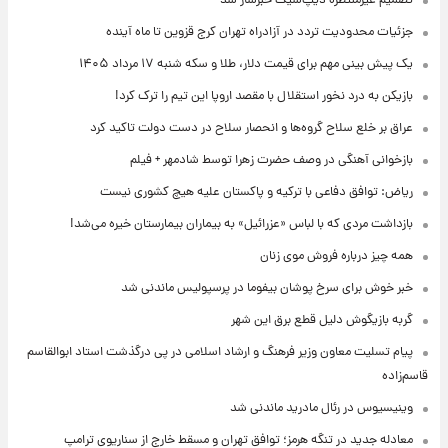
تصمیم غیرمنتظره دیپ‌سیک خبرساز شد
جزئیات محدودیت تردد در آزادراه تهران کرج قزوین تا ماه آینده
یک پیش ‌بینی مهم برای قیمت دلار، طلا و سکه شنبه ۱۷ مرداد ۱۴۰۵
بازیکن به درد نخور استقلال با مقصد اروپا این تیم را ترک کرد!
عراق بر خلع سلاح گروه‌ها و انحصار سلاح در دست دولت تاکید کرد
بازخوانی آهنگی در وصف حضرت زهرا توسط شادمهر + فیلم
ریاض: توافق دفاعی با ترکیه و پاکستان علیه هیچ کشوری نیست
بازداشت مردی که با لباس «عزرائیل» به بیماران بیمارستان خیره می‌شد!
همه چیز درباره فروش موی زنان
خبر خوش برای سرخ پوشان بیفوما در پرسپولیس ماندنی شد
گربه بازیگوش دلیل قطع برق این شهر
پیام تسلیت معاون وزیر فرهنگ و ارشاد اسلامی در پی درگذشت استاد ابوالقاسم
قاسم‌زاده
وینیسیوس در رئال مادرید ماندنی شد
معادله جدید در تنگه هرمز؛ توافق تهران و مسقط خارج از سناریوی ترامپ