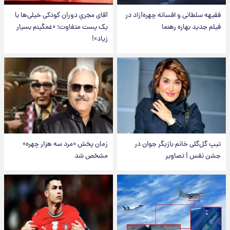
فقیهه سلطانی و افسانه چهره‌آزاد در
آقای مجریِ دوران کودکی خیلی‌ها با
فیلم جدید بهاره رهنما
یک پست متفاوت؛ «غمگینم بسیار
زیاد»!
تیپ گل‌گلی خانم بازیگر جوان در
زمان پخش «مرد سه هزار چهره»
جشن نفس | تصاویر
مشخص شد