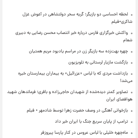
لحظه احساسی دو بازیگر؛ گریه سحر دولتشاهی در آغوش غزل
۱۸ ساعت پیش
بازیکن به درد نخور استقلال با مقصد اروپا این
شاکری+فیلم
تیم را ترک کرد!
واکنش خبرگزاری فارس درباره خبر انتصاب محسن رضایی به دبیری
شعام
۲۲ ساعت پیش
تصاویر کمتر دیده‌شده از شهیدان حاجی‌زاده و
چهره بهت‌زده سه بازیگر زن در مراسم یادبود مریم همتیان
باقری؛ فرماندهان شهید هوافضای ایران
بازگشت مازیار لرستانی به تلویزیون
۱ روز پیش
بازداشت مردی که با لباس «عزرائیل» به بیماران بیمارستان خیره
قیمت خودروهای سایپا تغییر کرد؛ لیست قیمت
می‌شد!
جمعه ۱۶ مرداد منتشر شد
تصاویر کمتر دیده‌شده از شهیدان حاجی‌زاده و باقری؛ فرماندهان شهید
هوافضای ایران
۱ روز پیش
جدول قیمت ایران‌خودرو امروز جمعه ۱۶ مرداد؛
بازخوانی آهنگی در وصف حضرت زهرا توسط شادمهر + فیلم
قیمت‌ها تغییر کرد
ترامپ از پایان سریع جنگ با ایران خبر داد
۱ روز پیش
ماه‌چهره خلیلی با لباس عروس در کنار پارسا پیروزفر
قیمت طلا و سکه امروز جمعه ۱۶ مرداد ۱۴۰۵