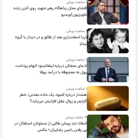
۱ ساعت پیش
افشای محل پناهگاه‌ رهبر شهید روی آنتن زنده
تلویزیون/ویدیو
۱ ساعت پیش
ثریا اسفندیاری بعد از طلاق و در دیدار با گروه
بیتلز
۱ ساعت پیش
ادعای جنجالی درباره اینفانتینو؛ اتهام پرداخت
پول به معشوقه با درآمد یوفا
۱ ساعت پیش
هشدار درباره کمبود یک ماده معدنی؛ خطر
آلزایمر و زوال عقل افزایش می‌یابد؟
۲ ساعت پیش
انتقاد تند پیمان طالبی از مسئولان استقلال در
پی رفتن رامین رضاییان+ عکس