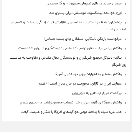
جنجال جدید در بازی تیم‌های منصوریان و گل‌محمدی!
ایرج خواننده پیشکسوت موسیقی ایران بستری شد
پزشکیان: هدف از استقرار محله‌محوری افزایش ثبات زندگی، وحدت و انسجام
اجتماعی است
درخواست بازیکن لالیگایی استقلال برای پست حساس!
واکنش بقایی به سخنان ترامپ که مدعی غنیمت‌گیری از ایران شده است
بیانیه دبیرکل مجمع خبرنگاران و نویسندگان دفاع مقدس و مقاومت به مناسبت
روز خبرنگار
واکنش همتی به اظهارات وزیر خزانه‌داری آمریکا
سفارت ایران در کازان: ماموریت در حال پایان است! + فیلم
بازگشت مازیار لرستانی به تلویزیون
واکنش خبرگزاری فارس درباره خبر انتصاب محسن رضایی به دبیری شعام
عابدینی: سپاه با پدافند بومی هواگردهای آمریکا را شکار و غنیمت گرفت