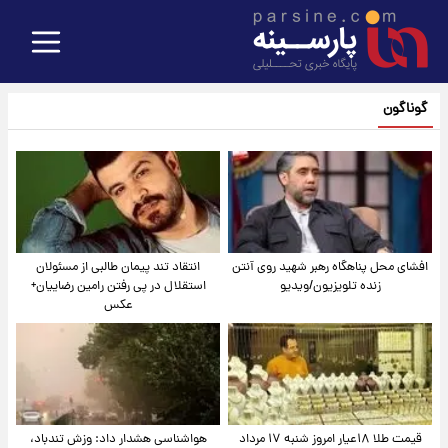
گوناگون
افشای محل پناهگاه‌ رهبر شهید روی آنتن
انتقاد تند پیمان طالبی از مسئولان
زنده تلویزیون/ویدیو
استقلال در پی رفتن رامین رضاییان+
عکس
قیمت طلا ۱۸عیار امروز شنبه ۱۷ مرداد
هواشناسی هشدار داد: وزش تندباد،