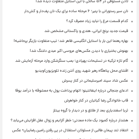
لادن مستوفی در ۵۴ سالگی با این استایل متفاوت دیده شد!
نان سیر رستورانی با پنیر؛ ۶ مرحله ساده برای یک نان پف‌دار و کش‌دار
کدام قسمت مرغ را نباید زیاد مصرف کرد؟
قیمت جدید برنج ایرانی، هندی و پاکستانی مشخص شد
بهاره رهنما این بار با استایل انگلیسی ظاهر شد؛ تیپ متفاوت بازیگر پرحاشیه!
بهنوش بختیاری با دیدن عکس‌های عروسی اکبر عبدی دلتنگ شد!
گام تازه ترکیه در تسلیحات پهپادی؛ بمب سنگرشکن وارد مرحله آزمایش شد
افشای محل پناهگاه‌ رهبر شهید روی آنتن زنده تلویزیون/ویدیو
عکس شاد سپند امیرسلیمانی در کنار پسرش
ادعای جنجالی درباره اینفانتینو؛ اتهام پرداخت پول به معشوقه با درآمد یوفا
قاب خانوادگی رضا کیانیان در کنار خواهرش
ثریا اسفندیاری بعد از طلاق و در دیدار با گروه بیتلز
هشدار درباره کمبود یک ماده معدنی؛ خطر آلزایمر و زوال عقل افزایش می‌یابد؟
انتقاد تند پیمان طالبی از مسئولان استقلال در پی رفتن رامین رضاییان+ عکس