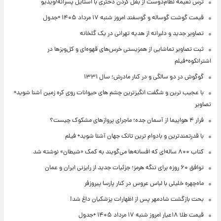
ترس نعیمه نظام‌دوست از بغل کردن دختری با استایل پسرانه/ویدیو
قیمت گوشت گوساله و گوسفند امروز شنبه ۱۷ مرداد ۱۴۰۵ +جدول
تصاویر جدید و دلبرانه از هدیه تهرانی در یک گلخانه
ثبت تصاویر تماشایی از همزیستی خرس‌های قهوه‌ای و کل‌وبزها در
اشترانکوه+فیلم
گوگوش در دو سالگی و در کنار مادرش؛ سال ۱۳۳۱
با عجیب ترین و شگفت انگیزترین چشم های حیوانات روی کره زمین آشنا شوید+
تصاویر
فرار ۴ هواپیما از آسمان جده؛ ماجرای پروازهای مشکوک چیست؟
با قدرتمندترین و بادوام ترین تانک جهان آشنا شوید+ فیلم
کتاب ۸۰۰ ساله‌ای که افسانه‌ها می‌گویند به کمک «شیطان» نوشته شد
توافق ۶۰ روزه برای تنگه هرمز؛ جزئیات جدید از رایزنی ایران و عمان
ماه‌چهره خلیلی با لباس عروس در کنار پارسا پیروزفر
بحث بازگشت شادمهر پس از اظهارات پزشکیان داغ شد!
قیمت طلا ۱۸عیار امروز شنبه ۱۷ مرداد ۱۴۰۵ +جدول