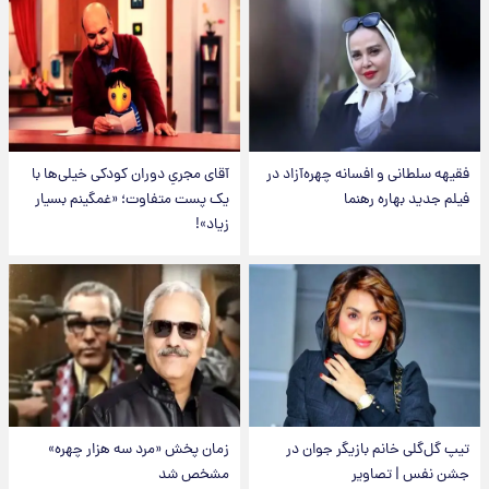
فقیهه سلطانی و افسانه چهره‌آزاد در
آقای مجریِ دوران کودکی خیلی‌ها با
فیلم جدید بهاره رهنما
یک پست متفاوت؛ «غمگینم بسیار
زیاد»!
تیپ گل‌گلی خانم بازیگر جوان در
زمان پخش «مرد سه هزار چهره»
جشن نفس | تصاویر
مشخص شد