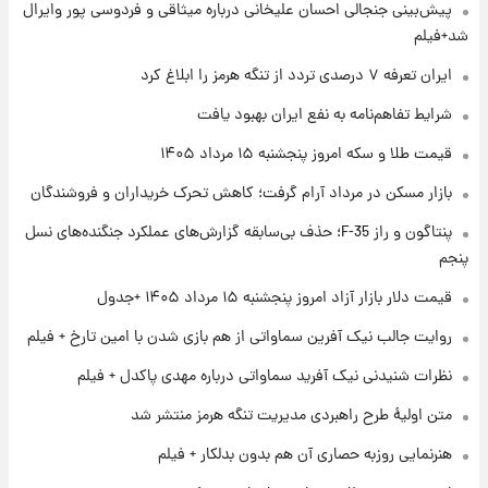
۱ روز پیش
پیش‌بینی جنجالی احسان علیخانی درباره میثاقی و فردوسی پور وایرال
فال قهوه روزانه پنجشنبه ۱۵ مرداد ماه ۱۴۰۵
شد+فیلم
ایران تعرفه ۷ درصدی تردد از تنگه هرمز را ابلاغ کرد
۱ روز پیش
شرایط تفاهم‌نامه به نفع ایران بهبود یافت
فال روزانه واقعی پنجشنبه ۱۵ مرداد ۱۴۰۵
قیمت طلا و سکه امروز پنجشنبه ۱۵ مرداد ۱۴۰۵
بازار مسکن در مرداد آرام گرفت؛ کاهش تحرک خریداران و فروشندگان
۱ روز پیش
پنتاگون و راز F-35؛ حذف بی‌سابقه گزارش‌های عملکرد جنگنده‌های نسل
ارزش سهام عدالت برای امروز چهارشنبه ۱۴ مرداد
+ جدول
پنجم
قیمت دلار بازار آزاد امروز پنجشنبه ۱۵ مرداد ۱۴۰۵ +جدول
۱ روز پیش
آغاز طرح جدید فروش مشارکت در تولید سایپا؛
روایت جالب نیک آفرین سماواتی از هم بازی شدن با امین تارخ + فیلم
نام خودرو، مبلغ پیش پرداخت و زمان تحویل |
نظرات شنیدنی نیک آفرید سماواتی درباره مهدی پاکدل + فیلم
سود مشارکت چند درصد است؟
متن اولیۀ طرح راهبردی مدیریت تنگه هرمز منتشر شد
هنرنمایی روزبه حصاری آن هم بدون بدلکار + فیلم