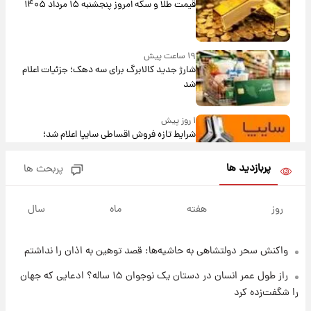
قیمت طلا و سکه امروز پنجشنبه ۱۵ مرداد ۱۴۰۵
۱۹ ساعت پیش
شارژ جدید کالابرگ برای سه دهک؛ جزئیات اعلام
شد
۱ روز پیش
شرایط تازه فروش اقساطی سایپا اعلام شد؛
شاهین، کوییک، اطلس، سهند و ساینا با اقساط
بلندمدت + جدول
پربازدید ها
پربحث ها
۱ روز پیش
سیگنال‌های جدید برای بازار طلا؛ پیش‌بینی
روز
هفته
ماه
سال
قیمت سکه و طلا فردا
واکنش سحر دولتشاهی به حاشیه‌ها: قصد توهین به اذان را نداشتم
۱ روز پیش
فال حافظ پنجشنبه ۱۵ مرداد ماه ۱۴۰۵
راز طول عمر انسان در دستان یک نوجوان ۱۵ ساله؟ ادعایی که جهان
را شگفت‌زده کرد