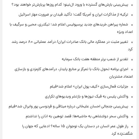
پیش‌بینی بارش‌های گسترده با ورود ال‌نینو؛ کدام روزها پربارش‌تر خواهند بود؟
ترکیه از مذاکرات ایران و آمریکا گفت؛ تأکید فیدان بر ضرورت مهار اسرائیل
شماره پیراهن خریدهای جدید پرسپولیس اعلام شد؛ تیکدری، محبی و سرگیف با
اعداد ویژه
تغییر مثبت در عملکرد مالی بانک صادرات ایران/ درآمد عملیاتی ۸۰ درصد رشد
کرد
تقدیر از شعب برتر منطقه هفت بانک سرمایه
اجرای برنامه تحول بانک با تمرکز بر منابع پایدار، درآمدهای کارمزدی و بازسازی
اعتماد مشتریان
جزئیات فعال‌سازی «کیف پول ایران» اعلام شد+فیلم
واکنش پلیس به فیک نیوزها و بازنشر ویدیوهای تکراری
پیش‌بینی جنجالی احسان علیخانی درباره میثاقی و فردوسی پور وایرال شد+فیلم
واکنش سحر دولتشاهی به حاشیه‌ها: قصد توهین به اذان را نداشتم
راز طول عمر انسان در دستان یک نوجوان ۱۵ ساله؟ ادعایی که جهان را
شگفت‌زده کرد