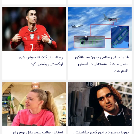
قدرت‌نمایی نظامی چین؛ بمب‌افکن
رونالدو از گنجینه خودروهای
حامل موشک هسته‌ای در آسمان
لوکسش رونمایی کرد
ظاهر شد
پوریا پورسرخ با این گریم جذابیتش
استایل جالب سوپرمدل روس در