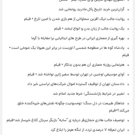
گران‌ترین خرید تاریخ رئال مادرید رونمایی شد
روایت جالب نیک آفرین سماواتی از هم بازی شدن با امین تارخ + فیلم
یک روایت جالب از زبان بدن و انواع لبخند + فیلم
بهره گیری از معماری ایرانی در طرح های ایتالیایی برا مقابله با گرما
پادشاه کوه ها در منظومه شمسی / اورست در برابر این هیولا یک شوخی است +
فیلم
هنرنمایی روزبه حصاری آن هم بدون بدلکار + فیلم
آوای موسیقی اوشین در تهران توسط سفیر ژاپن نواخته شد + فیلم
دادستان تهران از توقیف گسترده اموال شرکت‌های تراستی خبر داد
تغییر در شرایط بازنشستگی؛ شرط جدید اعلام شد
شاهکار طبیعت در دل سنگ؛ تومسونیت چگونه نقش‌های خیره‌کننده خلق
می‌کند؟+فیلم
توصیف جالب هادی حجازی‌فر درباره ی "سایه" بازیگر سریال کلاغ خبرساز شد+فیلم
ایران تعرفه ۷ درصدی تردد از تنگه هرمز را ابلاغ کرد