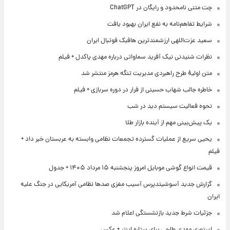
چت متنی نامحدود و رایگان در ChatGPT
شرایط تفاهم‌نامه به نفع ایران بهبود یافت
سعید عزت‌اللهی ارزشمندترین هافبک فوتبال ایران
نظرات شنیدنی نیک آفرید سماواتی درباره مهدی پاکدل + فیلم
متن اولیۀ طرح راهبردی مدیریت تنگه هرمز منتشر شد
خاطره جالب شهاب حسینی از فرار در دوره سربازی + فیلم
نحوه فعالیت سیستم دید در شب
یک پیش‌بینی مهم از آینده بازار طلا
یحیی سریع از عملیات گسترده تجمعات نظامی وابسته به عربستان خبر داد +
فیلم
قیمت انواع گوشی موبایل امروز پنجشنبه ۱۵ مرداد ۱۴۰۵ + جدول
گزارش جدید آسوشیتدپرس آسیب مغزی صدها نظامی آمریکایی در جنگ علیه
ایران
جزئیات شرط جدید بازنشستگی اعلام شد
استوری مهدی طارمی برای ستاره اینتر + عکس