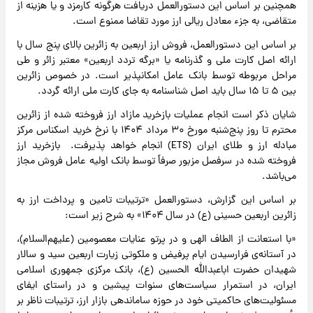
همچنین بر اساس این دستورالعمل دریافت هرگونه کارمزد و یا هزینه از
متقاضی، به جزء معادل ریالی ارز مورد تقاضا ممنوع است.
بر اساس این دستورالعمل، فروش ارز اربعین به زائرین بالای پنج سال با
ارائه اصل کارت ملی و گذرنامه یا «برگه تردد اربعین» معتبر زائر و طی
مراحل مربوطه توسط بانک عامل امکانپذیر است. در خصوص زائرین
بین ۵ تا ۱۵ سال باید اصل شناسنامه به جای کارت ملی ارائه گردد.
شایان ذکر است انجام عملیات بازخرید مازاد ارز فروخته شده از زائرین
محترم تا روز پنج‌شنبه مورخ ۳۰ مرداد ۱۴۰۴ با نرخ خرید اسکناس مرکز
مبادله ارز و طلای ایران (ETS) انجام خواهد پذیرفت. بازخرید ارز
فروخته شده در سرفصل مزبور صرفاً توسط بانک اولیه عامل فروش مجاز
می‌باشد.
بر اساس این گزارش، دستورالعمل «ترتیبات تامین و پرداخت ارز به
زائرین اربعین حسینی (ع) در سال ۱۴۰۴» به شرح زیر است:
«با استعانت از الطاف الهی و در پرتو عنایات معصومین (علیهم‌السلام)،
در آستانه‌ی فرارسیدن ایام پرفیض و ملکوتی زیارت اربعین سید و سالار
شهیدان حضرت اباعبدالله الحسین (ع)، بانک مرکزی جمهوری اسلامی
ایران، در استمرار سیاست‌های سنوات پیشین و در راستای ایفای
مسئولیت‌های حاکمیتی خود در حوزه ساماندهی بازار ارز، ترتیبات ناظر بر