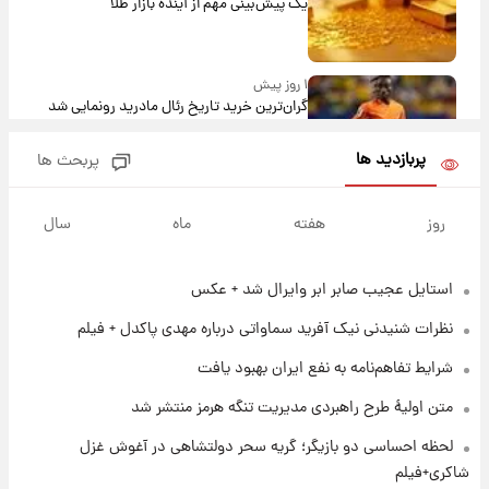
یک پیش‌بینی مهم از آینده بازار طلا
۱ روز پیش
گران‌ترین خرید تاریخ رئال مادرید رونمایی شد
پربازدید ها
پربحث ها
۱ روز پیش
پیش‌بینی بارش‌های گسترده با ورود ال‌نینو؛ کدام
روز
هفته
ماه
سال
روزها پربارش‌تر خواهند بود؟
استایل عجیب صابر ابر وایرال شد + عکس
۱ روز پیش
شماره پیراهن خریدهای جدید پرسپولیس اعلام
نظرات شنیدنی نیک آفرید سماواتی درباره مهدی پاکدل + فیلم
شد؛ تیکدری، محبی و سرگیف با اعداد ویژه
شرایط تفاهم‌نامه به نفع ایران بهبود یافت
۱ روز پیش
متن اولیۀ طرح راهبردی مدیریت تنگه هرمز منتشر شد
جزئیات فعال‌سازی «کیف پول ایران» اعلام
شد+فیلم
لحظه احساسی دو بازیگر؛ گریه سحر دولتشاهی در آغوش غزل
شاکری+فیلم