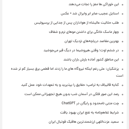
این خوراکی ها مغز را نجات می‌دهند
استایل عجیب صابر ابر وایرال شد + عکس
طلب حلالیت عالیشاه از هواداران پس از جدایی از پرسپولیس
چهار ماسک خانگی برای داشتن موهای نرم و شفاف
بهترین مقاصد دریاچه‌های نزدیک تهران
در ششم اوت؛ وقتی هیروشیما در دیگ قیر می‌جوشید
این مناطق کشور آماده بارش باران باشند
پزشکیان: علی رغم اینکه نیروگاه های ما را زدند اما قطعی برق بسیار کم تر شده
است
کنایه قالیباف به ترامپ: حقایق را بپذیرید و به تعهدات خود عمل کنید
رصد این صور فلکی در آسمان شب بدون هیچ تجهیزاتی ممکن است
چت متنی نامحدود و رایگان در ChatGPT
شرایط تفاهم‌نامه به نفع ایران بهبود یافت
سعید عزت‌اللهی ارزشمندترین هافبک فوتبال ایران