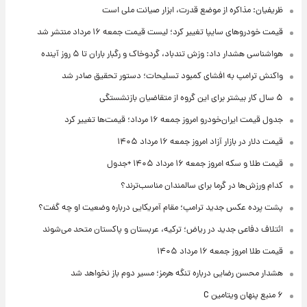
ظریفیان: مذاکره از موضع قدرت، ابزار صیانت ملی است
قیمت خودروهای سایپا تغییر کرد؛ لیست قیمت جمعه ۱۶ مرداد منتشر شد
هواشناسی هشدار داد: وزش تندباد، گردوخاک و رگبار باران تا ۵ روز آینده
واکنش ترامپ به افشای کمبود تسلیحات؛ دستور تحقیق صادر شد
۵ سال کار بیشتر برای این گروه از متقاضیان بازنشستگی
جدول قیمت ایران‌خودرو امروز جمعه ۱۶ مرداد؛ قیمت‌ها تغییر کرد
قیمت دلار در بازار آزاد امروز جمعه ۱۶ مرداد ۱۴۰۵
قیمت طلا و سکه امروز جمعه ۱۶ مرداد ۱۴۰۵ +جدول
کدام ورزش‌ها در گرما برای سالمندان مناسب‌ترند؟
پشت پرده عکس جدید ترامپ؛ مقام آمریکایی درباره وضعیت او چه گفت؟
ائتلاف دفاعی جدید در ریاض؛ ترکیه، عربستان و پاکستان متحد می‌شوند
قیمت طلا امروز جمعه ۱۶ مرداد ۱۴۰۵
هشدار محسن رضایی درباره تنگه هرمز؛ مسیر دوم باز نخواهد شد
۶ منبع پنهان ویتامین C