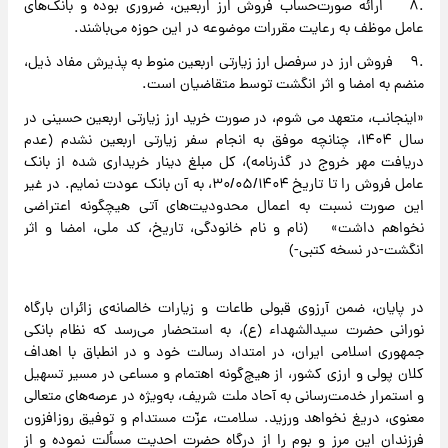
.۸ ارائه صورت‌حساب فروش ارز اربعین، ضروری بوده و بانک‌های
عامل موظف به رعایت مقررات موضوعه در این حوزه می‌باشند.
.۹ فروش ارز در سرفصل ارز زیارتی اربعین منوط به پذیرش مفاد ذیل،
منضم به امضا و اثر انگشت توسط متقاضیان است.
«اینجانب، متعهد می شوم، در صورت خرید ارز زیارتی اربعین حسینی در
سال ۱۴۰۴، چنانچه موفق به انجام سفر زیارتی اربعین نشدم (عدم
دریافت مهر خروج در گذرنامه)، کل مبلغ دینار خریداری شده از بانک
عامل فروش را تا تاریخ ۳۰/۰۵/۱۴۰۴، به آن بانک عودت نمایم. در غیر
این صورت نسبت به اعمال محدودیت‌های آتی هیچگونه اعتراضی
نخواهم داشت» (نام و نام خانودگی، تاریخ، کد ملی، امضا و اثر
انگشت-در نسخه کتبی-)
در پایان، ضمن آرزوی قبولی طاعات و زیارات خالصانه‌ی زائران بارگاه
نورانی حضرت سیدالشهداء (ع)، به استحضار می‌رسد که نظام بانکی
جمهوری اسلامی ایران، در امتداد رسالت خود و در انطباق با اهداف
کلان پولی و ارزی کشور، از هیچ‌گونه اهتمام و مساعی در مسیر تسهیل
و استمرار خدمت‌رسانی به آحاد ملت شریف، به‌ویژه در عرصه‌های متعالی
معنوی، دریغ نخواهد ورزید. سلامت، عزّت مستدام و توفیق روزافزون
فرزندان این مرز و بوم را از درگاه حضرت احدیت مسألت نموده و از