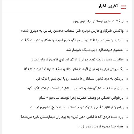
آخرین اخبار
بازگشت مازیار لرستانی به تلویزیون
واکنش خبرگزاری فارس درباره خبر انتصاب محسن رضایی به دبیری شعام
عابدینی: سپاه با پدافند بومی هواگردهای آمریکا را شکار و غنیمت گرفت
تصمیم غیرمنتظره دیپ‌سیک خبرساز شد
جزئیات محدودیت تردد در آزادراه تهران کرج قزوین تا ماه آینده
یک پیش ‌بینی مهم برای قیمت دلار، طلا و سکه شنبه ۱۷ مرداد ۱۴۰۵
بازیکن به درد نخور استقلال با مقصد اروپا این تیم را ترک کرد!
عراق بر خلع سلاح گروه‌ها و انحصار سلاح در دست دولت تاکید کرد
بازخوانی آهنگی در وصف حضرت زهرا توسط شادمهر + فیلم
ریاض: توافق دفاعی با ترکیه و پاکستان علیه هیچ کشوری نیست
بازداشت مردی که با لباس «عزرائیل» به بیماران بیمارستان خیره می‌شد!
همه چیز درباره فروش موی زنان