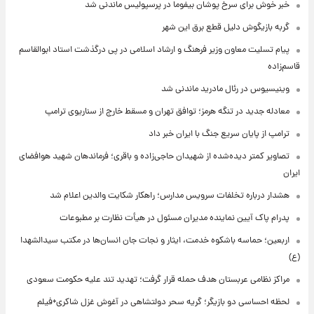
خبر خوش برای سرخ پوشان بیفوما در پرسپولیس ماندنی شد
گربه بازیگوش دلیل قطع برق این شهر
پیام تسلیت معاون وزیر فرهنگ و ارشاد اسلامی در پی درگذشت استاد ابوالقاسم
قاسم‌زاده
وینیسیوس در رئال مادرید ماندنی شد
معادله جدید در تنگه هرمز؛ توافق تهران و مسقط خارج از سناریوی ترامپ
ترامپ از پایان سریع جنگ با ایران خبر داد
تصاویر کمتر دیده‌شده از شهیدان حاجی‌زاده و باقری؛ فرماندهان شهید هوافضای
ایران
هشدار درباره تخلفات سرویس مدارس؛ راهکار شکایت والدین اعلام شد
پدرام پاک آیین نماینده مدیران مسئول در هیأت نظارت بر مطبوعات
اربعین؛ حماسه باشکوه خدمت، ایثار و نجات جان انسان‌ها در مکتب سیدالشهدا
(ع)
مراکز نظامی عربستان هدف حمله قرار گرفت؛ تهدید تند علیه حکومت سعودی
لحظه احساسی دو بازیگر؛ گریه سحر دولتشاهی در آغوش غزل شاکری+فیلم