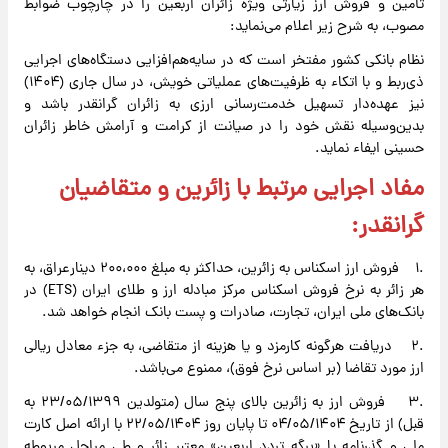
تأمین و فروش ارز زیارتی ویژه زائران اربعین را در چارچوب ضوابط
مصوب، به شرح زیر اعلام می‌نماید:
نظام بانکی کشور مفتخر است که در سایه‌هم‌افزایی دستگاه‌های اجرایی
ذی‌ربط و با اتکاء به ظرفیت‌های عملیاتی خویش، در سال جاری (۱۴۰۴)
نیز عهده‌دار تسهیل خدمت‌رسانی ارزی به زائران گرانقدر باشد و
بدین‌وسیله نقش خود را در صیانت از کرامت و آرامش خاطر زائران
حسینی ایفاء نماید.
مفاد اجرایی مرتبط با زائرین و متقاضیان
گرانقدر:
.۱ فروش ارز اسکناس به زائرین، حداکثر به مبلغ ۲۰۰،۰۰۰ دینارعراق، به
هر زائر به نرخ فروش اسکناس مرکز مبادله ارز و طلای ایران (ETS) در
بانک‌های ملی ایران، تجارت، صادرات و پست بانک انجام خواهد شد.
.۲ دریافت هرگونه کارمزد و یا هزینه از متقاضی، به جزء معادل ریالی
ارز مورد تقاضا (بر اساس نرخ فوق)، ممنوع می‌باشد.
.۳ فروش ارز به زائرین بالای پنج سال (متولدین ۲۳/۰۵/۱۳۹۹ به
قبل) از تاریخ ۰۴‌/۰۵‌/۱۴۰۴ تا پایان روز ۲۲‌/۰۵‌/۱۴۰۴ با ارائه اصل کارت
ملی و گذرنامه یا «برگه تردد اربعین» معتبر زائر و طی مراحل مربوطه