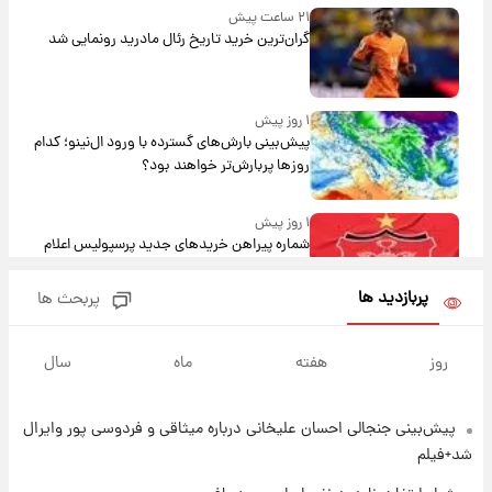
۲۱ ساعت پیش
گران‌ترین خرید تاریخ رئال مادرید رونمایی شد
۱ روز پیش
پیش‌بینی بارش‌های گسترده با ورود ال‌نینو؛ کدام
روزها پربارش‌تر خواهند بود؟
۱ روز پیش
شماره پیراهن خریدهای جدید پرسپولیس اعلام
شد؛ تیکدری، محبی و سرگیف با اعداد ویژه
پربازدید ها
پربحث ها
۱ روز پیش
جزئیات فعال‌سازی «کیف پول ایران» اعلام
روز
هفته
ماه
سال
شد+فیلم
پیش‌بینی جنجالی احسان علیخانی درباره میثاقی و فردوسی پور وایرال
۱ روز پیش
تغییر تند قیمت محصولات ایران‌خودرو و سایپا
شد+فیلم
امروز پنجشنبه ۱۵ مرداد ۱۴۰۵ +جدول