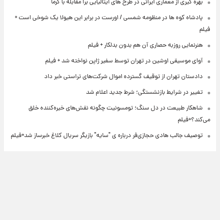
بهره گیری از معماری ایرانی در طرح های ایتالیایی برا مقابله با گرما
پادشاه کوه ها در منظومه شمسی / اورست در برابر این هیولا یک شوخی است +
فیلم
هنرنمایی روزبه حصاری آن هم بدون بدلکار + فیلم
آوای موسیقی اوشین در تهران توسط سفیر ژاپن نواخته شد + فیلم
دادستان تهران از توقیف گسترده اموال شرکت‌های تراستی خبر داد
تغییر در شرایط بازنشستگی؛ شرط جدید اعلام شد
شاهکار طبیعت در دل سنگ؛ تومسونیت چگونه نقش‌های خیره‌کننده خلق
می‌کند؟+فیلم
توصیف جالب هادی حجازی‌فر درباره ی "سایه" بازیگر سریال کلاغ خبرساز شد+فیلم