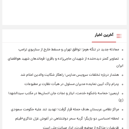
آخرین اخبار
معادله جدید در تنگه هرمز؛ توافق تهران و مسقط خارج از سناریوی ترامپ
تصاویر کمتر دیده‌شده از شهیدان حاجی‌زاده و باقری؛ فرماندهان شهید هوافضای
ایران
هشدار درباره تخلفات سرویس مدارس؛ راهکار شکایت والدین اعلام شد
پدرام پاک آیین نماینده مدیران مسئول در هیأت نظارت بر مطبوعات
اربعین؛ حماسه باشکوه خدمت، ایثار و نجات جان انسان‌ها در مکتب سیدالشهدا
(ع)
مراکز نظامی عربستان هدف حمله قرار گرفت؛ تهدید تند علیه حکومت سعودی
لحظه احساسی دو بازیگر؛ گریه سحر دولتشاهی در آغوش غزل شاکری+فیلم
ظریفیان: مذاکره از موضع قدرت، ابزار صیانت ملی است