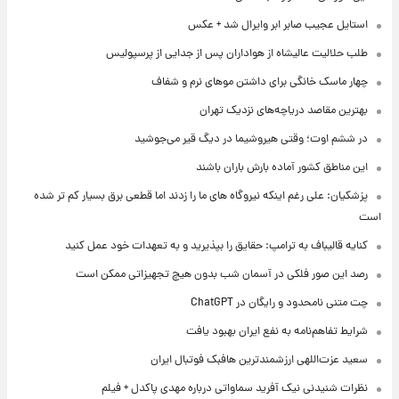
استایل عجیب صابر ابر وایرال شد + عکس
طلب حلالیت عالیشاه از هواداران پس از جدایی از پرسپولیس
چهار ماسک خانگی برای داشتن موهای نرم و شفاف
بهترین مقاصد دریاچه‌های نزدیک تهران
در ششم اوت؛ وقتی هیروشیما در دیگ قیر می‌جوشید
این مناطق کشور آماده بارش باران باشند
پزشکیان: علی رغم اینکه نیروگاه های ما را زدند اما قطعی برق بسیار کم تر شده
است
کنایه قالیباف به ترامپ: حقایق را بپذیرید و به تعهدات خود عمل کنید
رصد این صور فلکی در آسمان شب بدون هیچ تجهیزاتی ممکن است
چت متنی نامحدود و رایگان در ChatGPT
شرایط تفاهم‌نامه به نفع ایران بهبود یافت
سعید عزت‌اللهی ارزشمندترین هافبک فوتبال ایران
نظرات شنیدنی نیک آفرید سماواتی درباره مهدی پاکدل + فیلم