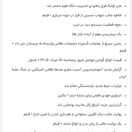
متن اولیۀ طرح راهبردی مدیریت تنگه هرمز منتشر شد
خاطره جالب شهاب حسینی از فرار در دوره سربازی + فیلم
نحوه فعالیت سیستم دید در شب
یک پیش‌بینی مهم از آینده بازار طلا
یحیی سریع از عملیات گسترده تجمعات نظامی وابسته به عربستان خبر داد +
فیلم
قیمت انواع گوشی موبایل امروز پنجشنبه ۱۵ مرداد ۱۴۰۵ + جدول
گزارش جدید آسوشیتدپرس آسیب مغزی صدها نظامی آمریکایی در جنگ علیه
ایران
جزئیات شرط جدید بازنشستگی اعلام شد
استوری مهدی طارمی برای ستاره اینتر + عکس
گران‌ترین خرید تاریخ رئال مادرید رونمایی شد
روایت جالب نیک آفرین سماواتی از هم بازی شدن با امین تارخ + فیلم
یک روایت جالب از زبان بدن و انواع لبخند + فیلم