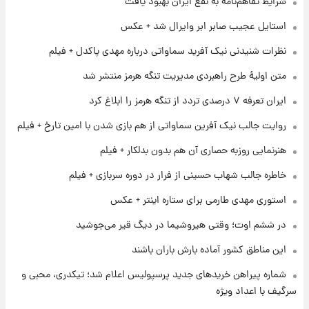
شرایط تفاهم‌نامه به نفع ایران بهبود یافت
۱ روز پیش
استایل عجیب صابر ابر وایرال شد + عکس
قیمت طلا و سکه امروز پنجشنبه ۱۵ مرداد ۱۴۰۵
نظرات شنیدنی نیک آفرید سماواتی درباره مهدی پاکدل + فیلم
متن اولیۀ طرح راهبردی مدیریت تنگه هرمز منتشر شد
۱ روز پیش
ایران تعرفه ۷ درصدی تردد از تنگه هرمز را ابلاغ کرد
شارژ جدید کالابرگ برای سه دهک؛ جزئیات اعلام
شد
روایت جالب نیک آفرین سماواتی از هم بازی شدن با امین تارخ + فیلم
هنرنمایی روزبه حصاری آن هم بدون بدلکار + فیلم
۱ روز پیش
شرایط تازه فروش اقساطی سایپا اعلام شد؛
خاطره جالب شهاب حسینی از فرار در دوره سربازی + فیلم
شاهین، کوییک، اطلس، سهند و ساینا با اقساط
بلندمدت + جدول
استوری مهدی طارمی برای ستاره اینتر + عکس
۱ روز پیش
در ششم اوت؛ وقتی هیروشیما در دیگ قیر می‌جوشید
سیگنال‌های جدید برای بازار طلا؛ پیش‌بینی
قیمت سکه و طلا فردا
این مناطق کشور آماده بارش باران باشند
شماره پیراهن خریدهای جدید پرسپولیس اعلام شد؛ تیکدری، محبی و
سرگیف با اعداد ویژه