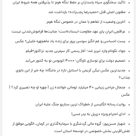
تاکید سخنگوی سپاه پاسداران بر حفظ تنگه هرمز تا پذیرفتن همه شروط ایران
مظنون اصلی قتل «حمیدرضا رجب‌زاده» بازداشت شد
آخرین وضعیت از تفاهم با عمان در خصوص تنگه هرمز
عراقچی:ایران پای عهد مقاومت ایستاده‌است؛ جنایت‌ها فراموش‌شدنی نیست
پست احساسی و غم انگیز سوسن پرور برای زنده یاد ماهچهره خلیلی+ عکس
جواد نکونام وارد تبریز شد؛ آغاز رسمی کار سرمربی جدید تراکتور+فیلم
تصمیم دولت برای نوسازی ناوگان؛ ۴۰۰۰ اتوبوس نو به کشور می‌آید
جدیدترین عکس نیکی کریمی با استایل تازه در باشگاه؛ چه خبر از این بانوی
جذاب؟
جنجال جراحی زیبایی ۴۰ میلیارد تومانی خواننده زن | چهره او چه تغییری کرد؟ |
عکس
روایت رسانه انگلیسی از خطرناک ترین سناریو جنگ علیه ایران
ادای احترام ویژه دی‌پل به پدر مسی!
شهباز حسن‌پور: گروه مالی گردشگری با سرمایه‌گذاری در کرمان، الگویی موفق از
نقش‌آفرینی بخش خصوصی در توسعه استان است