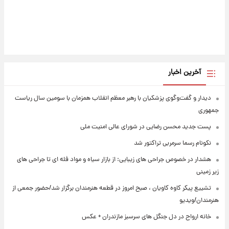
آخرین اخبار
دیدار و گفت‌وگوی پزشکیان با رهبر معظم انقلاب همزمان با سومین سال ریاست
جمهوری
پست جدید محسن رضایی در شورای عالی امنیت ملی
نکونام رسما سرمربی تراکتور شد
هشدار در خصوص جراحی های زیبایی: از بازار سیاه و مواد فله ای تا جراحی های
زیر زمینی
تشییع پیکر کاوه کاویان ، صبح امروز در قطعه هنرمندان برگزار شد/حضور جمعی از
هنرمندان/ویدیو
خانه ارواح در دل جنگل های سرسبز مازندران + عکس