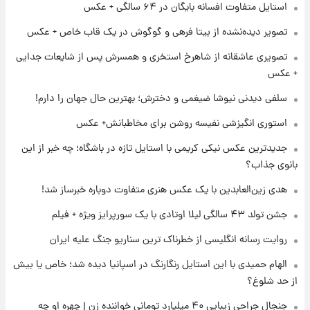
۲۱ ساعت پیش
استایل متفاوت افسانه بایگان در ۶۴ سالگی + عکس
لیونل مسی عزادار شد! + جزئیات
تصویر دیده‌نشده از بیتا فرهی و گوگوش در یک قاب خاص + عکس
تصویری عاشقانه از شاهرخ استخری و همسرش پس از شایعات جدایی
۱ روز پیش
+ عکس
لحظه برخورد رعد و برق به ساختمان مرکز تجارت
جهانی در آمریکا + فیلم
سلفی دیدنی نیوشا ضیغمی و دخترش؛ بهترین حال جهان را دارم!
استوری انگیزشی نفیسه روشن برای مخاطبانش+ عکس
۱ روز پیش
جدیدترین عکس نیکی کریمی با استایل تازه در باشگاه؛ چه خبر از این
برای اولین بار؛ انتشار تصاویری از رهبر جدید
انقلاب/ویدیو
بانوی جذاب؟
هدی زین‌العابدین با یک عکس هنری متفاوت دوباره خبرساز شد!
۱ روز پیش
تصاویر عمامه بستن به شیوه خاتمی/ویدیو
جشن تولد ۴۳ سالگی لیلا اوتادی با یک سورپرایز ویژه + فیلم
روایت رسانه انگلیسی از خطرناک ترین سناریو جنگ علیه ایران
الهام حمیدی با این استایل رنگارنگ در اسپانیا دیده شد؛ خاص یا بیش
از حد شلوغ؟
جنجال جراحی زیبایی ۴۰ میلیارد تومانی خواننده زن | چهره او چه