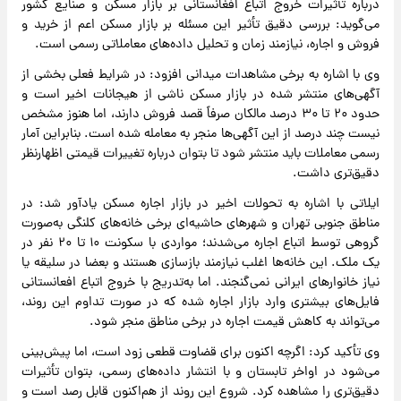
درباره تأثیرات خروج اتباع افغانستانی بر بازار مسکن و صنایع کشور
می‌گوید: بررسی دقیق تأثیر این مسئله بر بازار مسکن اعم از خرید و
فروش و اجاره، نیازمند زمان و تحلیل داده‌های معاملاتی رسمی است.
وی با اشاره به برخی مشاهدات میدانی افزود: در شرایط فعلی بخشی از
آگهی‌های منتشر شده در بازار مسکن ناشی از هیجانات اخیر است و
حدود ۲۰ تا ۳۰ درصد مالکان صرفاً قصد فروش دارند، اما هنوز مشخص
نیست چند درصد از این آگهی‌ها منجر به معامله شده‌ است. بنابراین آمار
رسمی معاملات باید منتشر شود تا بتوان درباره تغییرات قیمتی اظهارنظر
دقیق‌تری داشت.
ایلاتی با اشاره به تحولات اخیر در بازار اجاره مسکن یادآور شد: در
مناطق جنوبی تهران و شهرهای حاشیه‌ای برخی خانه‌های کلنگی به‌صورت
گروهی توسط اتباع اجاره می‌شدند؛ مواردی با سکونت ۱۰ تا ۲۰ نفر در
یک ملک. این خانه‌ها اغلب نیازمند بازسازی‌ هستند و بعضا در سلیقه یا
نیاز خانوارهای ایرانی نمی‌گنجند. اما به‌تدریج با خروج اتباع افعانستانی
فایل‌های بیشتری وارد بازار اجاره شده که در صورت تداوم این روند،
می‌تواند به کاهش قیمت اجاره در برخی مناطق منجر شود.
وی تأکید کرد: اگرچه اکنون برای قضاوت قطعی زود است، اما پیش‌بینی
می‌شود در اواخر تابستان و با انتشار داده‌های رسمی، بتوان تأثیرات
دقیق‌تری را مشاهده کرد. شروع این روند از هم‌اکنون قابل رصد است و