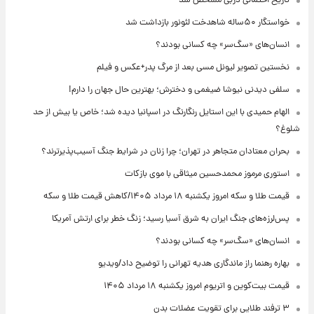
تاریخ احتمالی دربی مشخص شد
خواستگار ۵۰ساله شاهدخت لئونور بازداشت شد
انسان‌های «سگ‌سر» چه کسانی بودند؟
نخستین تصویر لیونل مسی بعد از مرگ پدر+عکس و فیلم
سلفی دیدنی نیوشا ضیغمی و دخترش؛ بهترین حال جهان را دارم!
الهام حمیدی با این استایل رنگارنگ در اسپانیا دیده شد؛ خاص یا بیش از حد
شلوغ؟
بحران معتادان متجاهر در تهران؛ چرا زنان در شرایط جنگ آسیب‌پذیرترند؟
استوری مرموز محمدحسین میثاقی با موی بازکات
قیمت طلا و سکه امروز یکشنبه ۱۸ مرداد ۱۴۰۵/کاهش قیمت طلا و سکه
پس‌لرزه‌های جنگ ایران به شرق آسیا رسید؛ زنگ خطر برای ارتش آمریکا
انسان‌های «سگ‌سر» چه کسانی بودند؟
بهاره رهنما راز ماندگاری هدیه تهرانی را توضیح داد/ویدیو
قیمت بیت‌کوین و اتریوم امروز یکشنبه ۱۸ مرداد ۱۴۰۵
۳ ترفند طلایی برای تقویت عضلات بدن