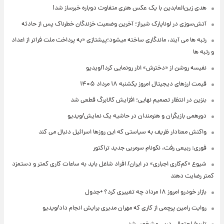
هدی زین‌العابدین با یک عکس هنری متفاوت دوباره خبرساز شد!
آتش‌سوزی در لوناپارک شیراز؛ آخرین وضعیت خزندگان خطرناک پس از حادثه
رتبه ها می آیند، ماندگاری ساخته میشود؛پیشتازی «به پرداخت ملت فراتر از اعداد
و رتبه ها
نفیسه روشن از «دخترش» انار رونمایی کرد!/ویدیو
قیمت ارزهای دیجیتال امروز یکشنبه ۱۸ مرداد ۱۴۰۵
بنزین در انتظار تصمیم نهایی؛ افزایش کالابرگ قطعی شد
دورهمی بازیگران و هنرمندان در حاشیه یک نمایش/ویدیو
واکنش معنادار ظریف به سیاستی که این روزها اسرائیل دنبال می کند
فوری: ربیعی رفت، نکونام سرمربی جدید تراکتور
شیوع «کم‌کاری اجباری» در ایران/ افراد شاغل باید به ساعات کاری کمتر و دستمزد
کمتر رضایت دهند
بازار خودرو امروز ۱۸ مرداد چه تغییری کرد؟ +جدول
روایت رامین پرچمی از کاری که مهران مدیری برایش انجام داد/ویدیو