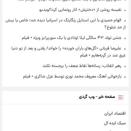
۱ روز پیش
لیونل مسی عزادار شد! + جزئیات
نفیسه روشن از «دخترش» انار رونمایی کرد!/ویدیو
الهام حمیدی با این استایل رنگارنگ در اسپانیا دیده شد؛ خاص یا بیش
از حد شلوغ؟
جشن تولد ۴۳ سالگی لیلا اوتادی با یک سورپرایز ویژه + فیلم
علیرضا قربانی «گل‌های باران خورده» را خواند/ رفتی و بعد از تو دنیا
غرق شد در گریه‌هایم + فیلم
رهبر انقلاب: رسانه‌ها نقاط ضعف را برجسته نکنند
بازخوانی آهنگ معروف محمد نوری توسط غزل شاکری + فیلم
صفحه خبر - وب گردی
اقتصاد ایران
سبک ایده آل