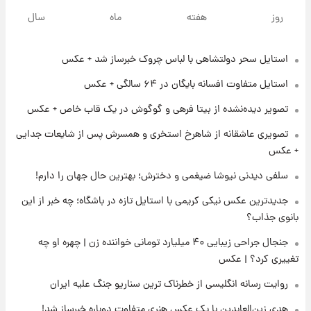
تاریخ اعلام نتایج نهایی دکتری مشخص شد
روز
هفته
ماه
سال
استایل سحر دولتشاهی با لباس چروک خبرساز شد + عکس
۱۳ ساعت پیش
فال حافظ یکشنبه ۱۸ مرداد ماه ۱۴۰۵
استایل متفاوت افسانه بایگان در ۶۴ سالگی + عکس
تصویر دیده‌نشده از بیتا فرهی و گوگوش در یک قاب خاص + عکس
۱۴ ساعت پیش
تصویری عاشقانه از شاهرخ استخری و همسرش پس از شایعات جدایی
فال قهوه روزانه یکشنبه ۱۸ مرداد ماه ۱۴۰۵
+ عکس
سلفی دیدنی نیوشا ضیغمی و دخترش؛ بهترین حال جهان را دارم!
۱۵ ساعت پیش
جدیدترین عکس نیکی کریمی با استایل تازه در باشگاه؛ چه خبر از این
فال روزانه واقعی یکشنبه ۱۸ مرداد ۱۴۰۵
بانوی جذاب؟
جنجال جراحی زیبایی ۴۰ میلیارد تومانی خواننده زن | چهره او چه
۲۲ ساعت پیش
تغییری کرد؟ | عکس
ارزش سهام عدالت برای امروز ۱۷ مرداد ۱۴۰۵ +
جدول
روایت رسانه انگلیسی از خطرناک ترین سناریو جنگ علیه ایران
هدی زین‌العابدین با یک عکس هنری متفاوت دوباره خبرساز شد!