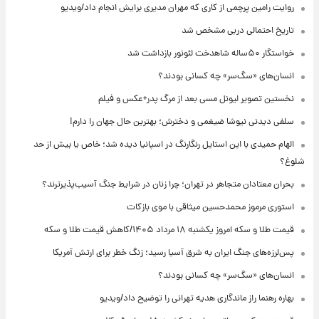
روایت رامین پرچمی از کاری که مهران مدیری برایش انجام داد/ویدیو
تاریخ احتمالی دربی مشخص شد
خواستگار ۵۰ساله شاهدخت لئونور بازداشت شد
انسان‌های «سگ‌سر» چه کسانی بودند؟
نخستین تصویر لیونل مسی بعد از مرگ پدر+عکس و فیلم
سلفی دیدنی نیوشا ضیغمی و دخترش؛ بهترین حال جهان را دارم!
الهام حمیدی با این استایل رنگارنگ در اسپانیا دیده شد؛ خاص یا بیش از حد
شلوغ؟
بحران معتادان متجاهر در تهران؛ چرا زنان در شرایط جنگ آسیب‌پذیرترند؟
استوری مرموز محمدحسین میثاقی با موی بازکات
قیمت طلا و سکه امروز یکشنبه ۱۸ مرداد ۱۴۰۵/کاهش قیمت طلا و سکه
پس‌لرزه‌های جنگ ایران به شرق آسیا رسید؛ زنگ خطر برای ارتش آمریکا
انسان‌های «سگ‌سر» چه کسانی بودند؟
بهاره رهنما راز ماندگاری هدیه تهرانی را توضیح داد/ویدیو