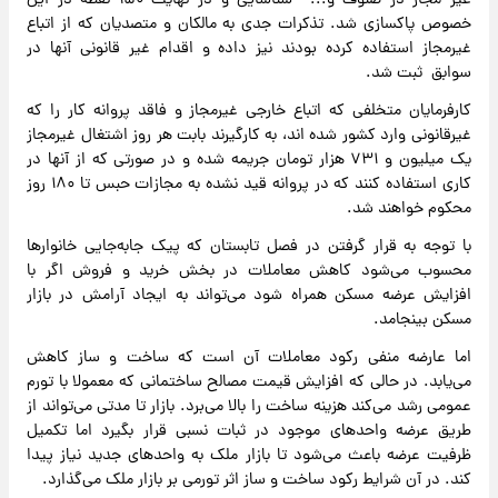
غیر مجاز در صنوف و... شناسایی و در نهایت ۱۵۰ نقطه در این
خصوص پاکسازی شد. تذکرات جدی به مالکان و متصدیان که از اتباع
غیرمجاز استفاده کرده بودند نیز داده و اقدام غیر قانونی آنها در
سوابق ثبت شد.
کارفرمایان متخلفی که اتباع خارجی غیرمجاز و فاقد پروانه کار را که
غیرقانونی وارد کشور شده اند، به کارگیرند بابت هر روز اشتغال غیرمجاز
یک میلیون و ۷۳۱ هزار تومان جریمه شده و در صورتی که از آنها در
کاری استفاده کنند که در پروانه قید نشده به مجازات حبس تا ۱۸۰ روز
محکوم خواهند شد.
با توجه به قرار گرفتن در فصل تابستان که پیک جابه‌جایی خانوارها
محسوب می‌شود کاهش معاملات در بخش خرید و فروش اگر با
افزایش عرضه مسکن همراه شود می‌تواند به ایجاد آرامش در بازار
مسکن بینجامد.
اما عارضه منفی رکود معاملات آن است که ساخت و ساز کاهش
می‌یابد. در حالی که افزایش قیمت مصالح ساختمانی که معمولا با تورم
عمومی رشد می‌کند هزینه ساخت را بالا می‌برد. بازار تا مدتی می‌تواند از
طریق عرضه واحدهای موجود در ثبات نسبی قرار بگیرد اما تکمیل
ظرفیت عرضه باعث می‌شود تا بازار ملک به واحدهای جدید نیاز پیدا
کند. در آن شرایط رکود ساخت و ساز اثر تورمی بر بازار ملک می‌گذارد.