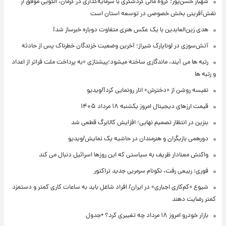
شهباز حسن‌پور: گروه مالی گردشگری با سرمایه‌گذاری در کرمان، الگویی موفق از
نقش‌آفرینی بخش خصوصی در توسعه استان است
هدی زین‌العابدین با یک عکس هنری متفاوت دوباره خبرساز شد!
آتش‌سوزی در لوناپارک شیراز؛ آخرین وضعیت خزندگان خطرناک پس از حادثه
رتبه ها می آیند، ماندگاری ساخته میشود؛پیشتازی «به پرداخت ملت فراتر از اعداد
و رتبه ها
نفیسه روشن از «دخترش» انار رونمایی کرد!/ویدیو
قیمت ارزهای دیجیتال امروز یکشنبه ۱۸ مرداد ۱۴۰۵
بنزین در انتظار تصمیم نهایی؛ افزایش کالابرگ قطعی شد
دورهمی بازیگران و هنرمندان در حاشیه یک نمایش/ویدیو
واکنش معنادار ظریف به سیاستی که این روزها اسرائیل دنبال می کند
فوری: ربیعی رفت، نکونام سرمربی جدید تراکتور
شیوع «کم‌کاری اجباری» در ایران/ افراد شاغل باید به ساعات کاری کمتر و دستمزد
کمتر رضایت دهند
بازار خودرو امروز ۱۸ مرداد چه تغییری کرد؟ +جدول