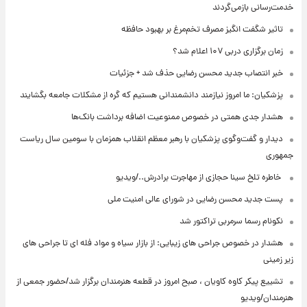
خدمت‌رسانی بازمی‌گردند
تاثیر شگفت انگیز مصرف تخم‌مرغ بر بهبود حافظه
زمان برگزاری دربی ۱۰۷ اعلام شد؟
خبر انتصاب جدید محسن رضایی حذف شد + جزئیات
پزشکیان: ما امروز نیازمند دانشمندانی هستیم که گره از مشکلات جامعه بگشایند
هشدار جدی همتی در خصوص ممنوعیت اضافه ‌برداشت بانک‌ها
دیدار و گفت‌وگوی پزشکیان با رهبر معظم انقلاب همزمان با سومین سال ریاست
جمهوری
⁨ خاطره تلخ سینا حجازی از مهاجرت برادرش../ویدیو
پست جدید محسن رضایی در شورای عالی امنیت ملی
نکونام رسما سرمربی تراکتور شد
هشدار در خصوص جراحی های زیبایی: از بازار سیاه و مواد فله ای تا جراحی های
زیر زمینی
تشییع پیکر کاوه کاویان ، صبح امروز در قطعه هنرمندان برگزار شد/حضور جمعی از
هنرمندان/ویدیو