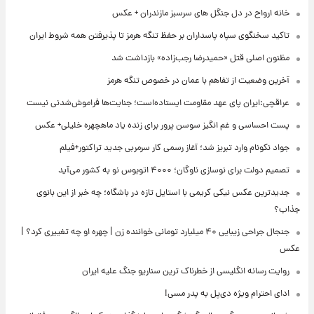
خانه ارواح در دل جنگل های سرسبز مازندران + عکس
تاکید سخنگوی سپاه پاسداران بر حفظ تنگه هرمز تا پذیرفتن همه شروط ایران
مظنون اصلی قتل «حمیدرضا رجب‌زاده» بازداشت شد
آخرین وضعیت از تفاهم با عمان در خصوص تنگه هرمز
عراقچی:ایران پای عهد مقاومت ایستاده‌است؛ جنایت‌ها فراموش‌شدنی نیست
پست احساسی و غم انگیز سوسن پرور برای زنده یاد ماهچهره خلیلی+ عکس
جواد نکونام وارد تبریز شد؛ آغاز رسمی کار سرمربی جدید تراکتور+فیلم
تصمیم دولت برای نوسازی ناوگان؛ ۴۰۰۰ اتوبوس نو به کشور می‌آید
جدیدترین عکس نیکی کریمی با استایل تازه در باشگاه؛ چه خبر از این بانوی
جذاب؟
جنجال جراحی زیبایی ۴۰ میلیارد تومانی خواننده زن | چهره او چه تغییری کرد؟ |
عکس
روایت رسانه انگلیسی از خطرناک ترین سناریو جنگ علیه ایران
ادای احترام ویژه دی‌پل به پدر مسی!