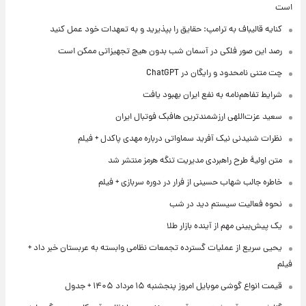
است
کنایه قالیباف به ترامپ: حقایق را بپذیرید و به تعهدات خود عمل کنید
رصد این صور فلکی در آسمان شب بدون هیچ تجهیزاتی ممکن است
چت متنی نامحدود و رایگان در ChatGPT
شرایط تفاهم‌نامه به نفع ایران بهبود یافت
سعید عزت‌اللهی ارزشمندترین هافبک فوتبال ایران
نظرات شنیدنی نیک آفرید سماواتی درباره مهدی پاکدل + فیلم
متن اولیۀ طرح راهبردی مدیریت تنگه هرمز منتشر شد
خاطره جالب شهاب حسینی از فرار در دوره سربازی + فیلم
نحوه فعالیت سیستم دید در شب
یک پیش‌بینی مهم از آینده بازار طلا
یحیی سریع از عملیات گسترده تجمعات نظامی وابسته به عربستان خبر داد +
فیلم
قیمت انواع گوشی موبایل امروز پنجشنبه ۱۵ مرداد ۱۴۰۵ + جدول