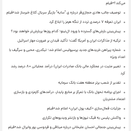
می‌کند؟+فیلم
توصیف جالب هادی حجازی‌فر درباره ی "سایه" بازیگر سریال کلاغ خبرساز شد+فیلم
ایران تعرفه ۷ درصدی تردد از تنگه هرمز را ابلاغ کرد
پیش‌بینی بارش‌های گسترده با ورود ال‌نینو؛ کدام روزها پربارش‌تر خواهند بود؟
ترکیه از مذاکرات ایران و آمریکا گفت؛ تأکید فیدان بر ضرورت مهار اسرائیل
شماره پیراهن خریدهای جدید پرسپولیس اعلام شد؛ تیکدری، محبی و سرگیف با
اعداد ویژه
تغییر مثبت در عملکرد مالی بانک صادرات ایران/ درآمد عملیاتی ۸۰ درصد رشد
کرد
تقدیر از شعب برتر منطقه هفت بانک سرمایه
اجرای برنامه تحول بانک با تمرکز بر منابع پایدار، درآمدهای کارمزدی و بازسازی
اعتماد مشتریان
جزئیات فعال‌سازی «کیف پول ایران» اعلام شد+فیلم
واکنش پلیس به فیک نیوزها و بازنشر ویدیوهای تکراری
پیش‌بینی جنجالی احسان علیخانی درباره میثاقی و فردوسی پور وایرال شد+فیلم