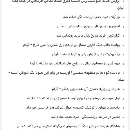
گزارش جدید آسوشیتدپرس آسیب مغزی صدها نظامی آمریکایی در جنگ علیه
ایران
جزئیات شرط جدید بازنشستگی اعلام شد
استوری مهدی طارمی برای ستاره اینتر + عکس
گران‌ترین خرید تاریخ رئال مادرید رونمایی شد
روایت جالب نیک آفرین سماواتی از هم بازی شدن با امین تارخ + فیلم
یک روایت جالب از زبان بدن و انواع لبخند + فیلم
بهره گیری از معماری ایرانی در طرح های ایتالیایی برا مقابله با گرما
پادشاه کوه ها در منظومه شمسی / اورست در برابر این هیولا یک شوخی است +
فیلم
هنرنمایی روزبه حصاری آن هم بدون بدلکار + فیلم
آوای موسیقی اوشین در تهران توسط سفیر ژاپن نواخته شد + فیلم
دادستان تهران از توقیف گسترده اموال شرکت‌های تراستی خبر داد
تغییر در شرایط بازنشستگی؛ شرط جدید اعلام شد
شاهکار طبیعت در دل سنگ؛ تومسونیت چگونه نقش‌های خیره‌کننده خلق