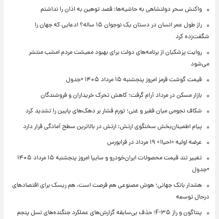
واکنش سحر دولتشاهی به حاشیه‌ها: قصد توهین به اذان را نداشتم
راز طول عمر انسان در دستان یک نوجوان ۱۵ ساله؟ ادعایی که جهان را
شگفت‌زده کرد
روایت پزشکیان از برنامه‌های دولت برای بهبود معیشت مردم امشب منتشر
می‌شود
قیمت گوشت قرمز امروز پنجشنبه ۱۵ مرداد ۱۴۰۵ +جدول
بازار مسکن در مرداد آرام گرفت؛ کاهش تحرک خریداران و فروشندگان
شکاف نجومی میان فقیر و غنی؛ تورم فشار بر دهک‌های پایین را تشدید کرد
پیام اطمینان‌بخش سخنگوی ارتش: ارتش در بالاترین سطح آمادگی قرار دارد
عرضه اولیه «احیا۱» ۱۹ مرداد در فرابورس
تغییر تند قیمت محصولات ایران‌خودرو و سایپا امروز پنجشنبه ۱۵ مرداد ۱۴۰۵
+جدول
هشدار بانک جهانی؛ هوش مصنوعی هم فرصت است، هم ریسک برای اقتصادهای
درحال توسعه
پنتاگون و راز F-۳۵؛ حذف بی‌سابقه گزارش‌های عملکرد جنگنده‌های نسل پنجم