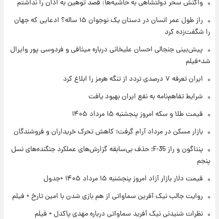
واکنش سحر دولتشاهی به حاشیه‌ها: قصد توهین به اذان را نداشتم
۱ روز پیش
فال حافظ پنجشنبه ۱۵ مرداد ماه ۱۴۰۵
راز طول عمر انسان در دستان یک نوجوان ۱۵ ساله؟ ادعایی که جهان
را شگفت‌زده کرد
۱ روز پیش
پیش‌بینی جنجالی احسان علیخانی درباره میثاقی و فردوسی پور وایرال
فال قهوه روزانه پنجشنبه ۱۵ مرداد ماه ۱۴۰۵
شد+فیلم
ایران تعرفه ۷ درصدی تردد از تنگه هرمز را ابلاغ کرد
۱ روز پیش
شرایط تفاهم‌نامه به نفع ایران بهبود یافت
فال روزانه واقعی پنجشنبه ۱۵ مرداد ۱۴۰۵
قیمت طلا و سکه امروز پنجشنبه ۱۵ مرداد ۱۴۰۵
بازار مسکن در مرداد آرام گرفت؛ کاهش تحرک خریداران و فروشندگان
۱ روز پیش
پنتاگون و راز F-35؛ حذف بی‌سابقه گزارش‌های عملکرد جنگنده‌های نسل
ارزش سهام عدالت برای امروز چهارشنبه ۱۴ مرداد
+ جدول
پنجم
قیمت دلار بازار آزاد امروز پنجشنبه ۱۵ مرداد ۱۴۰۵ +جدول
۱ روز پیش
آغاز طرح جدید فروش مشارکت در تولید سایپا؛
روایت جالب نیک آفرین سماواتی از هم بازی شدن با امین تارخ + فیلم
نام خودرو، مبلغ پیش پرداخت و زمان تحویل |
نظرات شنیدنی نیک آفرید سماواتی درباره مهدی پاکدل + فیلم
سود مشارکت چند درصد است؟