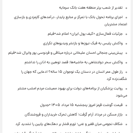
تقدیر از شعب برتر منطقه هفت بانک سرمایه
اجرای برنامه تحول بانک با تمرکز بر منابع پایدار، درآمدهای کارمزدی و بازسازی
اعتماد مشتریان
جزئیات فعال‌سازی «کیف پول ایران» اعلام شد+فیلم
واکنش پلیس به فیک نیوزها و بازنشر ویدیوهای تکراری
پیش‌بینی جنجالی احسان علیخانی درباره میثاقی و فردوسی پور وایرال شد+فیلم
واکنش سحر دولتشاهی به حاشیه‌ها: قصد توهین به اذان را نداشتم
راز طول عمر انسان در دستان یک نوجوان ۱۵ ساله؟ ادعایی که جهان را
شگفت‌زده کرد
روایت پزشکیان از برنامه‌های دولت برای بهبود معیشت مردم امشب منتشر
می‌شود
قیمت گوشت قرمز امروز پنجشنبه ۱۵ مرداد ۱۴۰۵ +جدول
بازار مسکن در مرداد آرام گرفت؛ کاهش تحرک خریداران و فروشندگان
شکاف نجومی میان فقیر و غنی؛ تورم فشار بر دهک‌های پایین را تشدید کرد