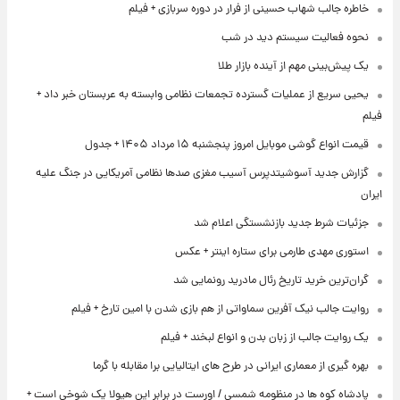
خاطره جالب شهاب حسینی از فرار در دوره سربازی + فیلم
نحوه فعالیت سیستم دید در شب
یک پیش‌بینی مهم از آینده بازار طلا
یحیی سریع از عملیات گسترده تجمعات نظامی وابسته به عربستان خبر داد +
فیلم
قیمت انواع گوشی موبایل امروز پنجشنبه ۱۵ مرداد ۱۴۰۵ + جدول
گزارش جدید آسوشیتدپرس آسیب مغزی صدها نظامی آمریکایی در جنگ علیه
ایران
جزئیات شرط جدید بازنشستگی اعلام شد
استوری مهدی طارمی برای ستاره اینتر + عکس
گران‌ترین خرید تاریخ رئال مادرید رونمایی شد
روایت جالب نیک آفرین سماواتی از هم بازی شدن با امین تارخ + فیلم
یک روایت جالب از زبان بدن و انواع لبخند + فیلم
بهره گیری از معماری ایرانی در طرح های ایتالیایی برا مقابله با گرما
پادشاه کوه ها در منظومه شمسی / اورست در برابر این هیولا یک شوخی است +