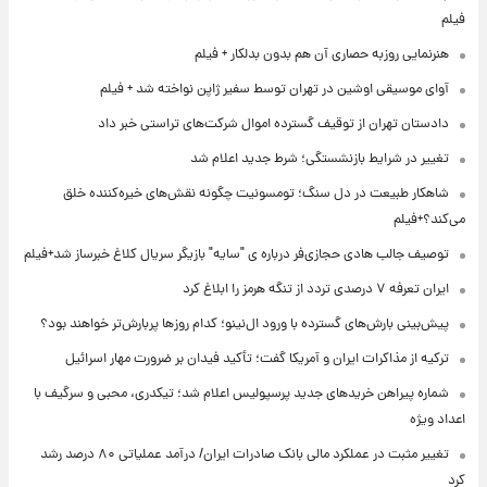
فیلم
هنرنمایی روزبه حصاری آن هم بدون بدلکار + فیلم
آوای موسیقی اوشین در تهران توسط سفیر ژاپن نواخته شد + فیلم
دادستان تهران از توقیف گسترده اموال شرکت‌های تراستی خبر داد
تغییر در شرایط بازنشستگی؛ شرط جدید اعلام شد
شاهکار طبیعت در دل سنگ؛ تومسونیت چگونه نقش‌های خیره‌کننده خلق
می‌کند؟+فیلم
توصیف جالب هادی حجازی‌فر درباره ی "سایه" بازیگر سریال کلاغ خبرساز شد+فیلم
ایران تعرفه ۷ درصدی تردد از تنگه هرمز را ابلاغ کرد
پیش‌بینی بارش‌های گسترده با ورود ال‌نینو؛ کدام روزها پربارش‌تر خواهند بود؟
ترکیه از مذاکرات ایران و آمریکا گفت؛ تأکید فیدان بر ضرورت مهار اسرائیل
شماره پیراهن خریدهای جدید پرسپولیس اعلام شد؛ تیکدری، محبی و سرگیف با
اعداد ویژه
تغییر مثبت در عملکرد مالی بانک صادرات ایران/ درآمد عملیاتی ۸۰ درصد رشد
کرد