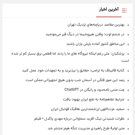
آخرین اخبار
بهترین مقاصد دریاچه‌های نزدیک تهران
در ششم اوت؛ وقتی هیروشیما در دیگ قیر می‌جوشید
این مناطق کشور آماده بارش باران باشند
پزشکیان: علی رغم اینکه نیروگاه های ما را زدند اما قطعی برق بسیار کم تر شده
است
کنایه قالیباف به ترامپ: حقایق را بپذیرید و به تعهدات خود عمل کنید
رصد این صور فلکی در آسمان شب بدون هیچ تجهیزاتی ممکن است
چت متنی نامحدود و رایگان در ChatGPT
شرایط تفاهم‌نامه به نفع ایران بهبود یافت
سعید عزت‌اللهی ارزشمندترین هافبک فوتبال ایران
نظرات شنیدنی نیک آفرید سماواتی درباره مهدی پاکدل + فیلم
متن اولیۀ طرح راهبردی مدیریت تنگه هرمز منتشر شد