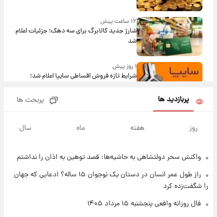
۱۶ ساعت پیش
شارژ جدید کالابرگ برای سه دهک؛ جزئیات اعلام
شد
۱ روز پیش
شرایط تازه فروش اقساطی سایپا اعلام شد؛
شاهین، کوییک، اطلس، سهند و ساینا با اقساط
بلندمدت + جدول
پربازدید ها
پربحث ها
۱ روز پیش
سیگنال‌های جدید برای بازار طلا؛ پیش‌بینی
روز
هفته
ماه
سال
قیمت سکه و طلا فردا
واکنش سحر دولتشاهی به حاشیه‌ها: قصد توهین به اذان را نداشتم
۲۲ ساعت پیش
فال حافظ پنجشنبه ۱۵ مرداد ماه ۱۴۰۵
راز طول عمر انسان در دستان یک نوجوان ۱۵ ساله؟ ادعایی که جهان
را شگفت‌زده کرد
۲۳ ساعت پیش
فال روزانه واقعی پنجشنبه ۱۵ مرداد ۱۴۰۵
فال قهوه روزانه پنجشنبه ۱۵ مرداد ماه ۱۴۰۵