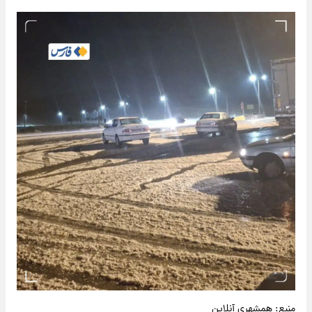
منبع: همشهری آنلاین