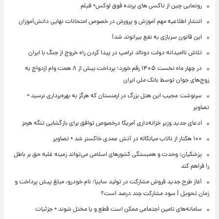
رونمایی چین از تاکسی های پرنده فوق لوکس+ فیلم
انتشار اطلاعیه مهم آموزش و پرورش در خصوص امتحانات نهایی دانش‌آموزان
این قانون سربازی به نفع بیرانوند شد!
تلاش ناامیدانه‌ دولت دونالد ترامپ در پیدا کردن راه خروج از جنگ با ایران
در چهار ماه نخست ۱۴۰۵ رقم خورد؛ پرداخت بیش از ۸ همت وام ازدواج به
زوج‌های جوان توسط بانک ملی ایران
سرنوشت عجیب این هتل بزرگ در ارمنستان که هرگز به بهره‌برداری نرسید +
تصاویر
ادعای جدید وزیر خزانه‌داری آمریکا درخصوص توافق برای بازگشایی تنگه هرمز
۱۰۰ هکتار از تالاب میانکاله در آتش عمدی خاکستر شد + تصاویر
پزشکیان: وحدت و همبستگی کشورهای اسلامی می‌تواند زمینه غلبه حق بر باطل
را فراهم کند
آغاز طرح جدید فروش مشارکت در تولید سایپا؛ نام خودرو، مبلغ پیش پرداخت و
زمان تحویل | سود مشارکت چند درصد است؟
سامانه‌های تامین اجتماعی ممکن است قطع و یا مختل شوند + جزئیات