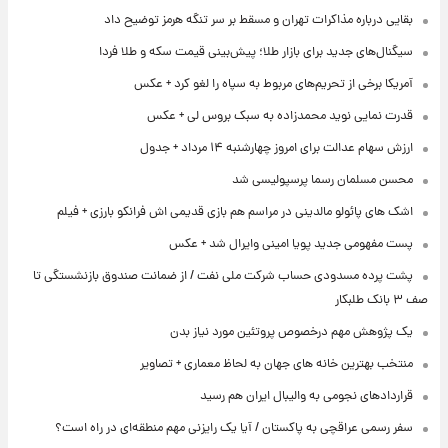
بقایی درباره مذاکرات تهران و مسقط بر سر تنگه هرمز توضیح داد
سیگنال‌های جدید برای بازار طلا؛ پیش‌بینی قیمت سکه و طلا فردا
آمریکا برخی از تحریم‌های مربوط به سپاه را لغو کرد + عکس
قدرت نمایی نوید محمدزاده به سبک بروس لی + عکس
ارزش سهام عدالت برای امروز چهارشنبه ۱۴ مرداد + جدول
محسن مسلمان رسما پرسپولیسی شد
اشک های پائولو مالدینی در مراسم هم بازی قدیمی اش فرانکو بارزی + فیلم
پست مفهومی جدید پویا امینی وایرال شد + عکس
پشت پرده‌ مسدودی حساب شرکت ملی نفت / از ضمانت صندوق بازنشستگی تا
صف ۳ بانک طلبکار
یک پژوهش مهم درخصوص پروتئین مورد نیاز بدن
منتخب بهترین خانه های جهان به لحاظ معماری + تصاویر
قراردادهای نجومی به والیبال ایران هم رسید
سفر رسمی عراقچی به پاکستان / آیا یک رایزنی مهم منطقه‌ای در راه است؟