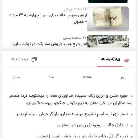
۱۶ ساعت پیش
ارزش سهام عدالت برای امروز چهارشنبه ۱۴ مرداد
+ جدول
۲۰ ساعت پیش
آغاز طرح جدید فروش مشارکت در تولید سایپا؛
نام خودرو، مبلغ پیش پرداخت و زمان تحویل |
سود مشارکت چند درصد است؟
پربازدید ها
پربحث ها
۲۱ ساعت پیش
زمان پخش «مرد سه هزار چهره» مشخص شد
روز
هفته
ماه
سال
چهره خشن و انرژی زنانه سپیده خداوردی همه را میخکوب کرد؛ همسر
۲۱ ساعت پیش
کار استقلال و رامین رضاییان رسما تمام شد +
رضا عطاران در اجل معلق به تیم بانوان جنگجو پیوست!/ویدیو
عکس / خداحافظی صمیمانه آبی ها با رامین!
تصاویری از مراسم تشییع مریم همتیان، بازیگر جوان سینما/ویدیو
۲۲ ساعت پیش
استایل جالب سوپرمدل روس در اصفهان
آتش اختلاف در اینستاگرام؛ تمجید از حردانی به
تیپ گل‌گلی خانم بازیگر جوان در جشن نفس | تصاویر
مذاق رضاییان خوش نیامد+عکس