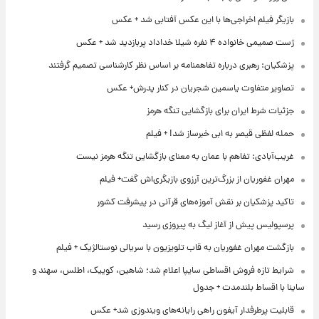
بازیگر فیلم اخراجی‌ها با این عکس آفتابی شد + عکس
ژست صمیمی خانواده ۴ نفره شیلا خداداد پربازدید شد + عکس
پزشکیان: رهبری درباره تفاهمنامه بر اساس نظر کارشناسی تصمیم گرفتند
تصاویر متفاوت یاسمین شجریان در کنار پدرش+ عکس
جزئیات شرط ایران برای بازگشایی تنگه هرمز
حمله لفظی قیصر به ابی خبرساز شد! + فیلم
غریب‌آبادی: تفاهم با عمان به معنای بازگشایی تنگه هرمز نیست
مهران غفوریان از بزرگ‌ترین آرزوی بازیگری‌اش گفت+ فیلم
تاکید پزشکیان بر نقش آموزه‌های قرآنی در پیشرفت کشور
پرسپولیس پیش از آغاز لیگ به پیروزی رسید
بازگشت مهران غفوریان به قاب تلویزیون با سریالی نوستالژیک + فیلم
شرایط تازه فروش اقساطی سایپا اعلام شد؛ شاهین، کوییک، اطلس، سهند و
ساینا با اقساط بلندمدت + جدول
قابلیت پرطرفدار آیفون راهی رایانه‌های ویندوزی شد+ عکس