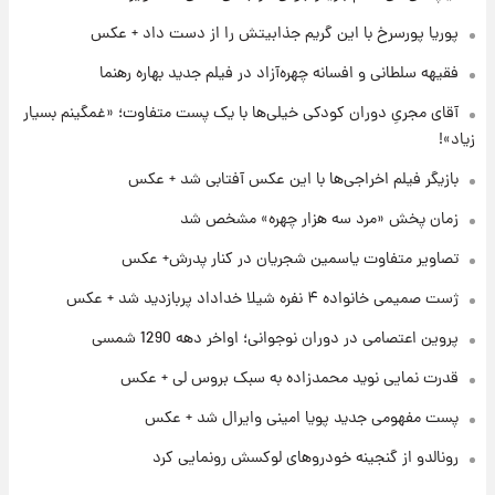
پوریا پورسرخ با این گریم جذابیتش را از دست داد + عکس
۲۲ ساعت پیش
فقیهه سلطانی و افسانه چهره‌آزاد در فیلم جدید بهاره رهنما
پروین اعتصامی در دوران نوجوانی؛ اواخر دهه
۱۲۹۰ شمسی
آقای مجریِ دوران کودکی خیلی‌ها با یک پست متفاوت؛ «غمگینم بسیار
زیاد»!
۲۲ ساعت پیش
بازیگر فیلم اخراجی‌ها با این عکس آفتابی شد + عکس
قدرت‌نمایی نظامی چین؛ بمب‌افکن حامل موشک
هسته‌ای در آسمان ظاهر شد
زمان پخش «مرد سه هزار چهره» مشخص شد
تصاویر متفاوت یاسمین شجریان در کنار پدرش+ عکس
۲۳ ساعت پیش
رونالدو از گنجینه خودروهای لوکسش رونمایی
ژست صمیمی خانواده ۴ نفره شیلا خداداد پربازدید شد + عکس
کرد
پروین اعتصامی در دوران نوجوانی؛ اواخر دهه 1290 شمسی
قدرت نمایی نوید محمدزاده به سبک بروس لی + عکس
پست مفهومی جدید پویا امینی وایرال شد + عکس
رونالدو از گنجینه خودروهای لوکسش رونمایی کرد