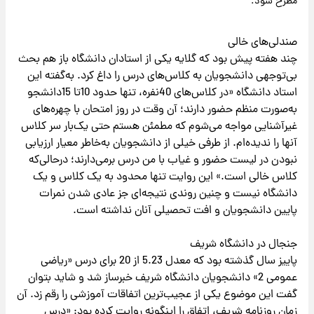
مطرح شود.
صندلی‌های خالی
چند هفته پیش بود که گلایه یکی از استادان دانشگاه باز هم بحث
بی‌توجهی دانشجویان به کلاس‌های درس را داغ کرد. به‌گفته این
استاد دانشگاه «در کلاس‌های 40نفره، تنها حدود 10تا 15دانشجو
به‌صورت منظم حضور دارند؛ آن وقت در روز امتحان با چهره‌های
غیرآشنایی مواجه می‌شوم که مطمئن هستم حتی یک‌بار سر کلاس
آنها را ندیده‌ام. از طرفی خیلی از دانشجویان به‌خاطر معیار ارزیابی
نبودن در لیست حضور و غیاب با من درس برمی‌دارند؛ درحالی‌که
کلاس خالی است.» این روایت تنها محدود به یک کلاس و یک
دانشگاه نیست و چنین روندی نتیجه‌ای جز عادی شدن نمرات
پایین دانشجویان و افت تحصیلی آنان نداشته است.
جنجال در دانشگاه شریف
پاییز سال گذشته بود که معدل 5.23 از 20 برای درس «ریاضی
عمومی 2» دانشجویان دانشگاه شریف خبرساز شد و شاید بتوان
گفت این موضوع یکی از عجیب‌ترین اتفاقات آموزشی را رقم زد. آن
زمان روزنامه شریف، اتفاق را اینگونه روایت کرده بود: «درس