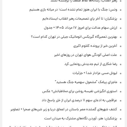
رهبر انقلاب: رسانه‌ها نقاط ضعف را برجسته نکنند
ونس: جنگ با ایران هنوز تمام نشده است؛ در میانه بازی هستیم
پزشکیان: تا آخر پای تصمیمات رهبر انقلاب ایستاده‌ایم
ارزش سهام عدالت برای امروز ۱۷ مرداد ۱۴۰۵ + جدول
بهترین تعمیرگاه گیربکس اتوماتیک جیلی در تهران کدام است؟
آخرین خبر از پرونده کلثوم اکبری
علت اصلی آلودگی هوای تهران در روزهای اخیر
رضا شکاری از تیم جدیدش رونمایی کرد
لیونل مسی عزادار شد! + جزئیات
ماجرای پیامک "مشمول سهمیه جنگ هستید"
استوری انگیزشی نفیسه روشن برای مخاطبانش+ عکس
عراقچی به ادعای سهم ۱۱ درصدی ایران از خزر پاسخ داد
کشف شهرهای گمشده مصر باستان در اعماق دریا و زیر شن‌های صحرا + تصاویر
پزشکیان: هنر، آوردن نگاه‌های مشترک به میدان است