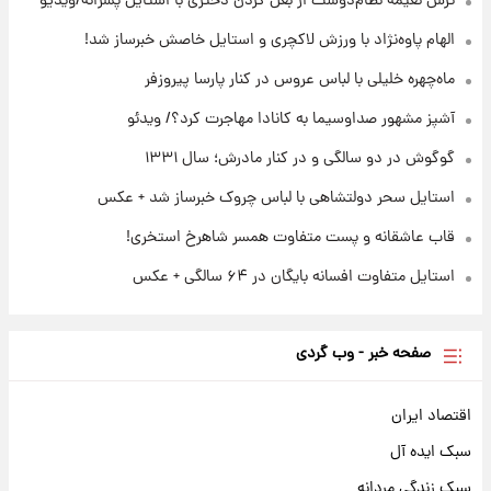
ترس نعیمه نظام‌دوست از بغل کردن دختری با استایل پسرانه/ویدیو
الهام پاوه‌نژاد با ورزش لاکچری و استایل خاصش خبرساز شد!
۲۲ ساعت پیش
ادعای جنجالی درباره اینفانتینو؛ اتهام پرداخت
ماه‌چهره خلیلی با لباس عروس در کنار پارسا پیروزفر
پول به معشوقه با درآمد یوفا
آشپز مشهور صداوسیما به کانادا مهاجرت کرد؟/ ویدئو
گوگوش در دو سالگی و در کنار مادرش؛ سال ۱۳۳۱
استایل سحر دولتشاهی با لباس چروک خبرساز شد + عکس
قاب عاشقانه و پست متفاوت همسر شاهرخ استخری!
استایل متفاوت افسانه بایگان در ۶۴ سالگی + عکس
صفحه خبر - وب گردی
اقتصاد ایران
سبک ایده آل
سبک زندگی مردانه