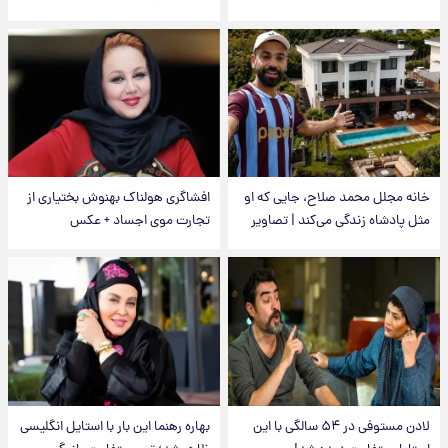
خانه مجلل محمد صلاح، جایی که او
افشاگری هولناک بهنوش بختیاری از
مثل پادشاه زندگی می‌کند | تصاویر
تجارت موی اجساد + عکس
لادن مستوفی در ۵۴ سالگی با این
بهاره رهنما این بار با استایل انگلیسی