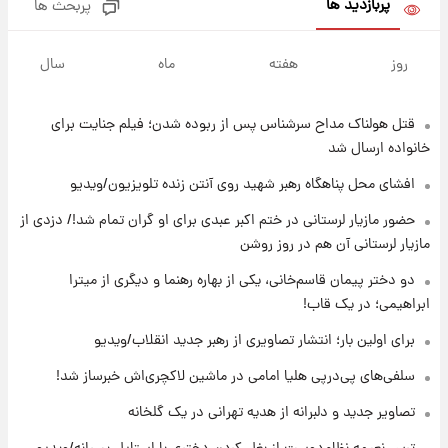
پربازدید ها
پربحث ها
۱۹ ساعت پیش
لحظه برخورد رعد و برق به ساختمان مرکز تجارت
روز
هفته
ماه
سال
جهانی در آمریکا + فیلم
قتل هولناک مداح سرشناس پس از ربوده شدن؛ فیلم جنایت برای
۱۹ ساعت پیش
برای اولین بار؛ انتشار تصاویری از رهبر جدید
خانواده ارسال شد
انقلاب/ویدیو
افشای محل پناهگاه‌ رهبر شهید روی آنتن زنده تلویزیون/ویدیو
۱۹ ساعت پیش
حضور مازیار لرستانی در ختم اکبر عبدی برای او گران تمام شد!/ دزدی از
تصاویر عمامه بستن به شیوه خاتمی/ویدیو
مازیار لرستانی آن هم در روز روشن
دو دختر پیمان قاسم‌خانی، یکی از بهاره رهنما و دیگری از میترا
ابراهیمی؛ در یک قاب!
۲۱ ساعت پیش
افشای محل پناهگاه‌ رهبر شهید روی آنتن زنده
برای اولین بار؛ انتشار تصاویری از رهبر جدید انقلاب/ویدیو
تلویزیون/ویدیو
سلفی‌های پی‌درپی هلیا امامی در ماشین لاکچری‌اش خبرساز شد!
۲۲ ساعت پیش
تصاویر جدید و دلبرانه از هدیه تهرانی در یک گلخانه
ثریا اسفندیاری بعد از طلاق و در دیدار با گروه
بیتلز