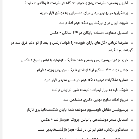
آخرین وضعیت قیمت برنج و حبوبات؛ کاهش قیمت‌ها واقعیت دارد؟
پزشکیان: در بهترین زمان برای دستیابی به توافق قرار داریم
شروط ایران برای بازگشایی تنگه هرمز اعلام شد
استایل متفاوت افسانه بایگان در ۶۴ سالگی + عکس
علیرضا قربانی «گل‌های باران خورده» را خواند/ رفتی و بعد از تو دنیا غرق شد در
گریه‌هایم + فیلم
خرید جدید پرسپولیس رسمی شد؛ هافبک تازه‌وارد با لباس سرخ + عکس
جشن تولد ۴۳ سالگی لیلا اوتادی با یک سورپرایز ویژه + فیلم
عمان: مذاکرات درباره تنگه هرمز در مسیر مثبتی قرار دارد
شوک تازه به بازار لبنیات؛ قیمت شیر افزایش یافت
تاریخ اعلام نتایج نهایی دکتری مشخص شد
پرسپولیس مقابل آلومینیوم متوقف شد؛ پایان شکست‌ناپذیری تارتار
استایل سحر دولتشاهی با لباس چروک خبرساز شد + عکس
سخنگوی ارتش: نظم ایرانی در تنگه هرمز بازگشت‌ناپذیر است