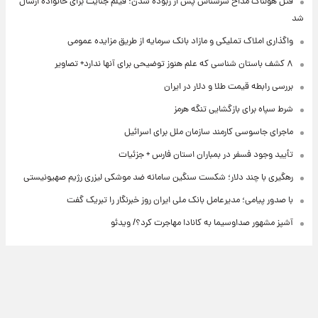
قتل هولناک مداح سرشناس پس از ربوده شدن؛ فیلم جنایت برای خانواده ارسال
شد
واگذاری املاک تملیکی و مازاد بانک سرمایه از طریق مزایده عمومی
۸ کشف باستان شناسی که علم هنوز توضیحی برای آنها ندارد+ تصاویر
بررسی رابطه قیمت طلا و دلار در ایران
شرط سپاه برای بازگشایی تنگه هرمز
ماجرای جاسوسی کارمند سازمان ملل برای اسرائیل
تأیید وجود فسفر در بمباران استان فارس + جزئیات
رهگیری با چند دلار؛ شکست سنگین سامانه ضد موشکی لیزری رژیم صهیونیستی
با صدور پیامی؛ مدیرعامل بانک ملی ایران روز خبرنگار را تبریک گفت
آشپز مشهور صداوسیما به کانادا مهاجرت کرد؟/ ویدئو