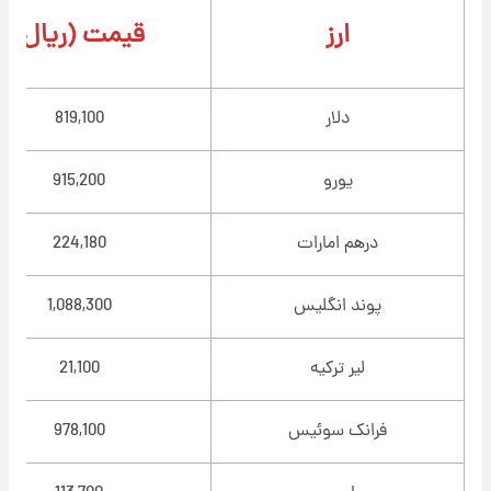
ارز
قیمت (ریال)
دلار
819,100
یورو
915,200
درهم امارات
224,180
پوند انگلیس
1,088,300
لیر ترکیه
21,100
فرانک سوئیس
978,100