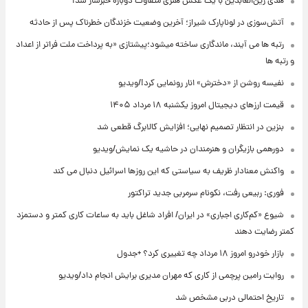
هدی زین‌العابدین با یک عکس هنری متفاوت دوباره خبرساز شد!
آتش‌سوزی در لوناپارک شیراز؛ آخرین وضعیت خزندگان خطرناک پس از حادثه
رتبه ها می آیند، ماندگاری ساخته میشود؛پیشتازی «به پرداخت ملت فراتر از اعداد
و رتبه ها
نفیسه روشن از «دخترش» انار رونمایی کرد!/ویدیو
قیمت ارزهای دیجیتال امروز یکشنبه ۱۸ مرداد ۱۴۰۵
بنزین در انتظار تصمیم نهایی؛ افزایش کالابرگ قطعی شد
دورهمی بازیگران و هنرمندان در حاشیه یک نمایش/ویدیو
واکنش معنادار ظریف به سیاستی که این روزها اسرائیل دنبال می کند
فوری: ربیعی رفت، نکونام سرمربی جدید تراکتور
شیوع «کم‌کاری اجباری» در ایران/ افراد شاغل باید به ساعات کاری کمتر و دستمزد
کمتر رضایت دهند
بازار خودرو امروز ۱۸ مرداد چه تغییری کرد؟ +جدول
روایت رامین پرچمی از کاری که مهران مدیری برایش انجام داد/ویدیو
تاریخ احتمالی دربی مشخص شد