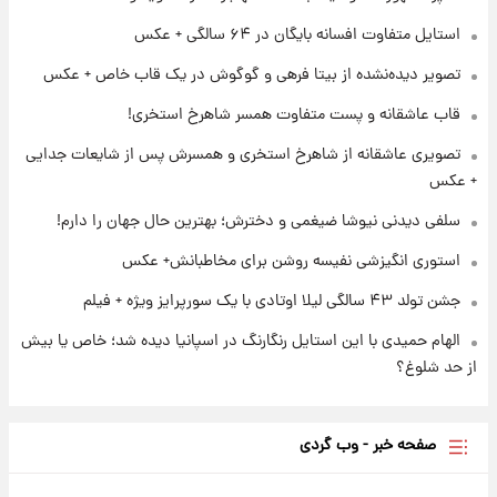
برای اولین بار؛ انتشار تصاویری از رهبر جدید
انقلاب/ویدیو
استایل متفاوت افسانه بایگان در ۶۴ سالگی + عکس
تصویر دیده‌نشده از بیتا فرهی و گوگوش در یک قاب خاص + عکس
۱ روز پیش
تصاویر عمامه بستن به شیوه خاتمی/ویدیو
قاب عاشقانه و پست متفاوت همسر شاهرخ استخری!
تصویری عاشقانه از شاهرخ استخری و همسرش پس از شایعات جدایی
+ عکس
سلفی دیدنی نیوشا ضیغمی و دخترش؛ بهترین حال جهان را دارم!
استوری انگیزشی نفیسه روشن برای مخاطبانش+ عکس
جشن تولد ۴۳ سالگی لیلا اوتادی با یک سورپرایز ویژه + فیلم
الهام حمیدی با این استایل رنگارنگ در اسپانیا دیده شد؛ خاص یا بیش
از حد شلوغ؟
صفحه خبر - وب گردی