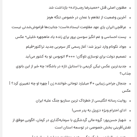
مظنون اصلی قتل «حمیدرضا رجب‌زاده» بازداشت شد
آخرین وضعیت از تفاهم با عمان در خصوص تنگه هرمز
عراقچی:ایران پای عهد مقاومت ایستاده‌است؛ جنایت‌ها فراموش‌شدنی نیست
پست احساسی و غم انگیز سوسن پرور برای زنده یاد ماهچهره خلیلی+ عکس
جواد نکونام وارد تبریز شد؛ آغاز رسمی کار سرمربی جدید تراکتور+فیلم
تصمیم دولت برای نوسازی ناوگان؛ ۴۰۰۰ اتوبوس نو به کشور می‌آید
جدیدترین عکس نیکی کریمی با استایل تازه در باشگاه؛ چه خبر از این بانوی
جذاب؟
جنجال جراحی زیبایی ۴۰ میلیارد تومانی خواننده زن | چهره او چه تغییری کرد؟ |
عکس
روایت رسانه انگلیسی از خطرناک ترین سناریو جنگ علیه ایران
ادای احترام ویژه دی‌پل به پدر مسی!
شهباز حسن‌پور: گروه مالی گردشگری با سرمایه‌گذاری در کرمان، الگویی موفق از
نقش‌آفرینی بخش خصوصی در توسعه استان است