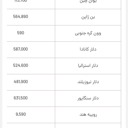
یوان چین
113,700
ین ژاپن
564,890
وون کره جنوبی
590
دلار کانادا
587,000
دلار استرالیا
524,600
دلار نیوزیلند
481,900
دلار سنگاپور
631,500
روپیه هند
9,590