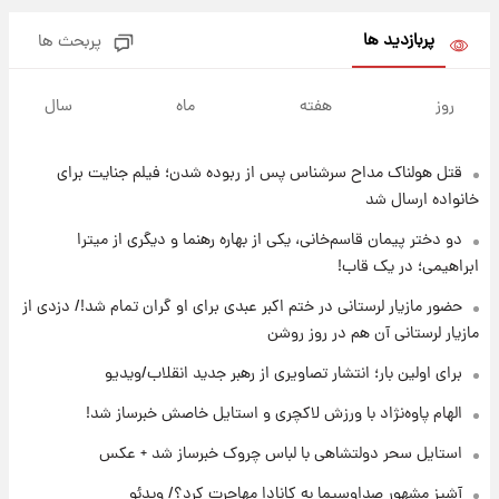
پربازدید ها
پربحث ها
۱۲ ساعت پیش
فال روزانه واقعی یکشنبه ۱۸ مرداد ۱۴۰۵
روز
هفته
ماه
سال
قتل هولناک مداح سرشناس پس از ربوده شدن؛ فیلم جنایت برای
۱۹ ساعت پیش
ارزش سهام عدالت برای امروز ۱۷ مرداد ۱۴۰۵ +
خانواده ارسال شد
جدول
دو دختر پیمان قاسم‌خانی، یکی از بهاره رهنما و دیگری از میترا
ابراهیمی؛ در یک قاب!
۲۰ ساعت پیش
لیونل مسی عزادار شد! + جزئیات
حضور مازیار لرستانی در ختم اکبر عبدی برای او گران تمام شد!/ دزدی از
مازیار لرستانی آن هم در روز روشن
برای اولین بار؛ انتشار تصاویری از رهبر جدید انقلاب/ویدیو
۲۳ ساعت پیش
لحظه برخورد رعد و برق به ساختمان مرکز تجارت
الهام پاوه‌نژاد با ورزش لاکچری و استایل خاصش خبرساز شد!
جهانی در آمریکا + فیلم
استایل سحر دولتشاهی با لباس چروک خبرساز شد + عکس
۲۳ ساعت پیش
آشپز مشهور صداوسیما به کانادا مهاجرت کرد؟/ ویدئو