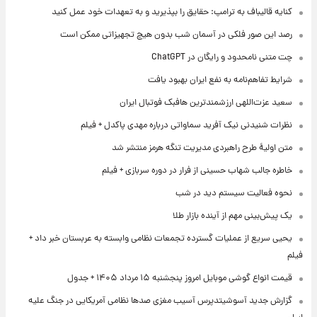
کنایه قالیباف به ترامپ: حقایق را بپذیرید و به تعهدات خود عمل کنید
رصد این صور فلکی در آسمان شب بدون هیچ تجهیزاتی ممکن است
چت متنی نامحدود و رایگان در ChatGPT
شرایط تفاهم‌نامه به نفع ایران بهبود یافت
سعید عزت‌اللهی ارزشمندترین هافبک فوتبال ایران
نظرات شنیدنی نیک آفرید سماواتی درباره مهدی پاکدل + فیلم
متن اولیۀ طرح راهبردی مدیریت تنگه هرمز منتشر شد
خاطره جالب شهاب حسینی از فرار در دوره سربازی + فیلم
نحوه فعالیت سیستم دید در شب
یک پیش‌بینی مهم از آینده بازار طلا
یحیی سریع از عملیات گسترده تجمعات نظامی وابسته به عربستان خبر داد +
فیلم
قیمت انواع گوشی موبایل امروز پنجشنبه ۱۵ مرداد ۱۴۰۵ + جدول
گزارش جدید آسوشیتدپرس آسیب مغزی صدها نظامی آمریکایی در جنگ علیه