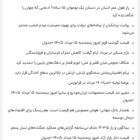
راز طول عمر انسان در دستان یک نوجوان ۱۵ ساله؟ ادعایی که جهان را
شگفت‌زده کرد
روایت پزشکیان از برنامه‌های دولت برای بهبود معیشت مردم امشب منتشر
می‌شود
قیمت گوشت قرمز امروز پنجشنبه ۱۵ مرداد ۱۴۰۵ +جدول
بازار مسکن در مرداد آرام گرفت؛ کاهش تحرک خریداران و فروشندگان
شکاف نجومی میان فقیر و غنی؛ تورم فشار بر دهک‌های پایین را تشدید کرد
پیام اطمینان‌بخش سخنگوی ارتش: ارتش در بالاترین سطح آمادگی قرار دارد
عرضه اولیه «احیا۱» ۱۹ مرداد در فرابورس
تغییر تند قیمت محصولات ایران‌خودرو و سایپا امروز پنجشنبه ۱۵ مرداد ۱۴۰۵
+جدول
هشدار بانک جهانی؛ هوش مصنوعی هم فرصت است، هم ریسک برای اقتصادهای
درحال توسعه
پنتاگون و راز F-۳۵؛ حذف بی‌سابقه گزارش‌های عملکرد جنگنده‌های نسل پنجم
قیمت دلار بازار آزاد امروز پنجشنبه ۱۵ مرداد ۱۴۰۵ +جدول