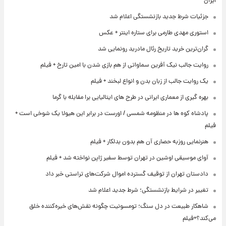
ایران
جزئیات شرط جدید بازنشستگی اعلام شد
استوری مهدی طارمی برای ستاره اینتر + عکس
گران‌ترین خرید تاریخ رئال مادرید رونمایی شد
روایت جالب نیک آفرین سماواتی از هم بازی شدن با امین تارخ + فیلم
یک روایت جالب از زبان بدن و انواع لبخند + فیلم
بهره گیری از معماری ایرانی در طرح های ایتالیایی برا مقابله با گرما
پادشاه کوه ها در منظومه شمسی / اورست در برابر این هیولا یک شوخی است +
فیلم
هنرنمایی روزبه حصاری آن هم بدون بدلکار + فیلم
آوای موسیقی اوشین در تهران توسط سفیر ژاپن نواخته شد + فیلم
دادستان تهران از توقیف گسترده اموال شرکت‌های تراستی خبر داد
تغییر در شرایط بازنشستگی؛ شرط جدید اعلام شد
شاهکار طبیعت در دل سنگ؛ تومسونیت چگونه نقش‌های خیره‌کننده خلق
می‌کند؟+فیلم