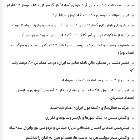
توصیف جالب هادی حجازی‌فر درباره ی "سایه" بازیگر سریال کلاغ خبرساز شد+فیلم
ایران تعرفه ۷ درصدی تردد از تنگه هرمز را ابلاغ کرد
پیش‌بینی بارش‌های گسترده با ورود ال‌نینو؛ کدام روزها پربارش‌تر خواهند بود؟
ترکیه از مذاکرات ایران و آمریکا گفت؛ تأکید فیدان بر ضرورت مهار اسرائیل
شماره پیراهن خریدهای جدید پرسپولیس اعلام شد؛ تیکدری، محبی و سرگیف با
اعداد ویژه
تغییر مثبت در عملکرد مالی بانک صادرات ایران/ درآمد عملیاتی ۸۰ درصد رشد
کرد
تقدیر از شعب برتر منطقه هفت بانک سرمایه
اجرای برنامه تحول بانک با تمرکز بر منابع پایدار، درآمدهای کارمزدی و بازسازی
اعتماد مشتریان
جزئیات فعال‌سازی «کیف پول ایران» اعلام شد+فیلم
واکنش پلیس به فیک نیوزها و بازنشر ویدیوهای تکراری
پیش‌بینی جنجالی احسان علیخانی درباره میثاقی و فردوسی پور وایرال شد+فیلم
واکنش سحر دولتشاهی به حاشیه‌ها: قصد توهین به اذان را نداشتم