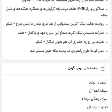
قیمت دلار بازار آزاد امروز پنجشنبه ۱۵ مرداد ۱۴۰۵ +جدول
۱ روز پیش
آغاز طرح جدید فروش مشارکت در تولید سایپا؛
پنتاگون و راز F-35؛ حذف بی‌سابقه گزارش‌های عملکرد جنگنده‌های نسل
نام خودرو، مبلغ پیش پرداخت و زمان تحویل |
پنجم
سود مشارکت چند درصد است؟
روایت جالب نیک آفرین سماواتی از هم بازی شدن با امین تارخ + فیلم
نظرات شنیدنی نیک آفرید سماواتی درباره مهدی پاکدل + فیلم
هنرنمایی روزبه حصاری آن هم بدون بدلکار + فیلم
متن اولیۀ طرح راهبردی مدیریت تنگه هرمز منتشر شد
صفحه خبر - وب گردی
اقتصاد ایران
سبک ایده آل
سبک زندگی مردانه
تجارت ایده آل