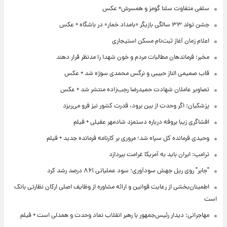
سلفی متفاوت سلنا گومز و همسرش+ عکس
جشن تولد ۳۳ سالگی بازیگر «بامداد خمار» در باشگاه + عکس
اعلام زمان آغاز ثبت‌نام مسکن استیجاری
مخبر: فرماندهان مطالبات مردم و خون شهدا را مدنظر قرار دهند
قاب صمیمی الناز حبیبی و نرگس محمدی سوژه شد + عکس
تصاویر عاملان شهادت حمیدرضا رجب‌زاده منتشر شد + عکس
پزشکیان: اگر وحدت از بین برود، قدرت کشور نیز فرو می‌ریزد
افشاگری زیبا بروفه درباره دستمزد شادمهر عقیلی + فیلم
وحیدی فرمانده کل سپاه شد؛ مروری بر کارنامه فرمانده جدید + فیلم
ترامپ: ایران باید به آمریکا غرامت بپردازد
"جابر" روی ریل جهش سودآوری؛ سود عملیاتی ۸۶۱ درصد رشد کرد
اطمینان‌بخشی از رعایت قوانین و ارائه مشاوره از وظایف اصلی ارکان نظارتی بانک
است
مهاجرانی: دیدار رئیس‌جمهور با رهبر انقلاب نماد وحدت و همدلی است + فیلم