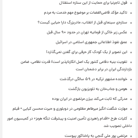
قول تاجرنیا برای حمایت از این ستاره استقلال
تاکید مؤکد قاضی‌القضات بر موضوع مهم خدمت به مردم
ستاره‌ی سینمای قبل از انقلاب، مادربزرگ دارا حیایی کیست؟
عکس زیر خاکی از فرمانیه تهران در حدود ۹۰ سال قبل
عمق نفوذ اطلاعاتی جمهوری اسلامی در اسرائیل
این تصویر از یک کودک کار حرفی برای گفتن نمی‌گذارد!
تقویت بنیه دفاعی کشور یک اصل انکارناپذیر است/ قدرت نظامی، ضامن
بازدارندگی ایران در برابر دشمنان است
خواننده مشهور ترکیه در ۵۹ سالگی درگذشت
هومن و جناب‌خان به تلویزیون بازگشت
مدرکی که ثابت می‌کند بیژن مرتضوی در ایران بوده
مهارت شگفت انگیز میرطاهر مظلومی در دوبلوری و حیرت محسن کیایی + فیلم
کلیات طرح «اقدام راهبردی تأمین امنیت و پیشرفت تنگه هرمز» در کمیسیون امور
داخلی تصویب شد
مرتضی پور علی گنجی به پاختاکور پیوست