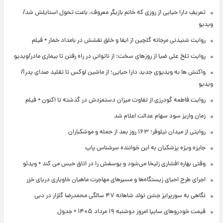
تعریفِ دارا حیایی از روزی که خانم بازیگر معروف، باعث تحول استایلش شد/
ویدیو
روایت شنیدنی مرجانه گلچین از ایفا و خلق نقشش در بامداد خمار + فیلم
روایت تلخ علی ضیا از روزهای سخت: از ناتوانی در راه رفتن تا بیماری مادر/ویدیو
واکنش ها به ویدیوی جدید دارا حیایی؛ از ماشین لوکس تا تقلید صدای پدر!/
ویدیو
روایت فاطمه گودرزی از تفاوت میزان دستمزدش در گذشته تا اکنون + فیلم
زمان واریز سود سهام عدالت اعلام شد
روایتی از میدان نیلوفر؛ ۱۶۳ روز بعد از حمله و موشکباران
جایزه ویژه پزشکیان به این خواننده سرشناس پاپ
وقتی بهاره افشاری زلیخا می‌شود و یوسفش را در اتاق حبس می کند + ویدئو
اجرای طرح احیای زیستگاه‌ها و مسیرهای مهاجرت ماهیان خاویاری دریای خزر
نگاهی به سورپرایز جشن تولد شاهانه ۴۷ سالگی محمدرضا گلزار در دبی
قیمت خودروهای سایپا امروز دوشنبه ۱۹ مرداد ۱۴۰۵ + جدول