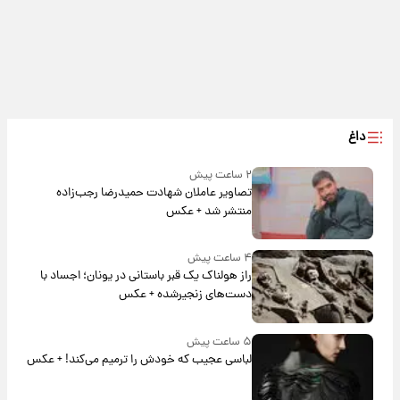
داغ
۲ ساعت پیش
تصاویر عاملان شهادت حمیدرضا رجب‌زاده
منتشر شد + عکس
۴ ساعت پیش
راز هولناک یک قبر باستانی در یونان؛ اجساد با
دست‌های زنجیرشده + عکس
۵ ساعت پیش
لباسی عجیب که خودش را ترمیم می‌کند! + عکس