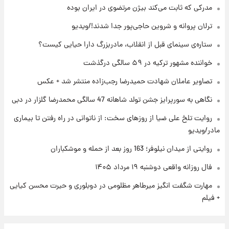
مدرکی که ثابت می‌کند بیژن مرتضوی در ایران بوده
ترلان پروانه و شروین حاجی‌پور جدا شدند!/ویدیو
۲۲ ساعت پیش
ستاره‌ی سینمای قبل از انقلاب، مادربزرگ دارا حیایی کیست؟
فال روزانه واقعی دوشنبه ۱۹ مرداد ۱۴۰۵
خواننده مشهور ترکیه در ۵۹ سالگی درگذشت
تصاویر عاملان شهادت حمیدرضا رجب‌زاده منتشر شد + عکس
۱ روز پیش
محل کشف جسد حمیدرضا رجب‌زاده مشخص
نگاهی به سورپرایز جشن تولد شاهانه 47 سالگی محمدرضا گلزار در دبی
شد
روایت تلخ علی ضیا از روزهای سخت: از ناتوانی در راه رفتن تا بیماری
مادر/ویدیو
روایتی از میدان نیلوفر؛ 163 روز بعد از حمله و موشکباران
فال روزانه واقعی دوشنبه ۱۹ مرداد ۱۴۰۵
مهارت شگفت انگیز میرطاهر مظلومی در دوبلوری و حیرت محسن کیایی
+ فیلم