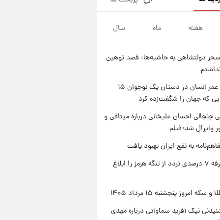
پربحث ها
فال قهوه روزانه پنجشنبه ۱۵ مرداد
ماه ۱۴۰۵
هفته
ماه
سال
۱ روز پیش
فال روزانه واقعی پنجشنبه ۱۵
مرداد ۱۴۰۵
حر دولتشاهی به حاشیه‌ها: قصد توهین
۱ روز پیش
نداشتم
ارزش سهام عدالت برای امروز
چهارشنبه ۱۴ مرداد + جدول
راز طول عمر انسان در دستان یک نوجوان ۱۵
یی که جهان را شگفت‌زده کرد
۱ روز پیش
آغاز طرح جدید فروش مشارکت در
 جنجالی احسان علیخانی درباره میثاقی و
تولید سایپا؛ نام خودرو، مبلغ پیش
 وایرال شد+فیلم
پرداخت و زمان تحویل | سود
مشارکت چند درصد است؟
اهم‌نامه به نفع ایران بهبود یافت
ایران تعرفه ۷ درصدی تردد از تنگه هرمز را ابلاغ
سکه امروز پنجشنبه ۱۵ مرداد ۱۴۰۵
یدنی نیک آفرید سماواتی درباره مهدی