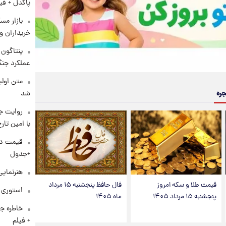
پاکدل + فی
بازار مس
خریداران و
عملکرد جنگ
متن اولی
شد
جره
روایت ج
با امین تار
+جدول
هنرنمایی
قیمت طلا و سکه امروز
فال حافظ پنجشنبه ۱۵ مرداد
استوری م
پنجشنبه ۱۵ مرداد ۱۴۰۵
ماه ۱۴۰۵
خاطره جا
+ فیلم