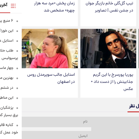
تیپ گل‌گلی خانم بازیگر جوان
زمان پخش «مرد سه هزار
آخری
در جشن نفس | تصاویر
چهره» مشخص شد
۶ منبع پنهان ویتامین C
این خوراک
استایل ع
طلب حلالی
پرسپولیس
چهار ماس
پوریا پورسرخ با این گریم
استایل جالب سوپرمدل روس
بهترین م
جذابیتش را از دست داد +
در اصفهان
در ششم ا
عکس
این مناطق
ل نظر
پزشکیان: 
برق بسیار ک
کنایه قال
خود عمل کن