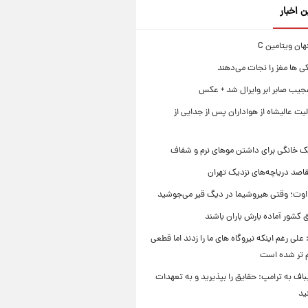
ن اخبار
ی ها مغز را نجات می‌دهند
جیب صابر ابر وایرال شد + عکس
ت عالیشاه از هواداران پس از جدایی از
ک خانگی برای داشتن موهای نرم و شفاف
قاصد دریاچه‌های نزدیک تهران
وت؛ وقتی هیروشیما در دیگ قیر می‌جوشید
 کشور آماده بارش باران باشند
علی رغم اینکه نیروگاه های ما را زدند اما قطعی
م تر شده است
یباف به ترامپ: حقایق را بپذیرید و به تعهدات
ید